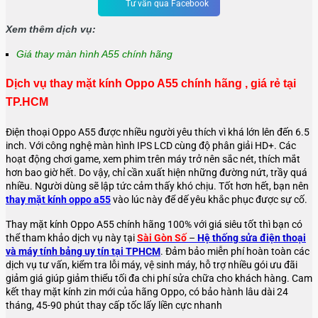
Tư vấn qua Facebook
Xem thêm dịch vụ:
Giá thay màn hình A55 chính hãng
Dịch vụ thay mặt kính Oppo A55 chính hãng , giá rẻ tại
TP.HCM
Điện thoại Oppo A55 được nhiều người yêu thích vì khá lớn lên đến 6.5
inch. Với công nghệ màn hình IPS LCD cùng độ phân giải HD+. Các
hoạt động chơi game, xem phim trên máy trở nên sắc nét, thích mắt
hơn bao giờ hết. Do vậy, chỉ cần xuất hiện những đường nứt, trầy quá
nhiều. Người dùng sẽ lập tức cảm thấy khó chịu. Tốt hơn hết, bạn nên
thay mặt kính oppo a55
vào lúc này để dế yêu khắc phục được sự cố.
Thay mặt kính Oppo A55 chính hãng 100% với giá siêu tốt thì bạn có
thể tham khảo dịch vụ này tại
Sài Gòn Số
–
Hệ thống sửa điện thoại
và máy tính bảng uy tín tại TPHCM
. Đảm bảo miễn phí hoàn toàn các
dịch vụ tư vấn, kiểm tra lỗi máy, vệ sinh máy, hỗ trợ nhiều gói ưu đãi
giảm giá giúp giảm thiểu tối đa chi phí sửa chữa cho khách hàng. Cam
kết thay mặt kính zin mới của hãng Oppo, có bảo hành lâu dài 24
tháng, 45-90 phút thay cấp tốc lấy liền cực nhanh