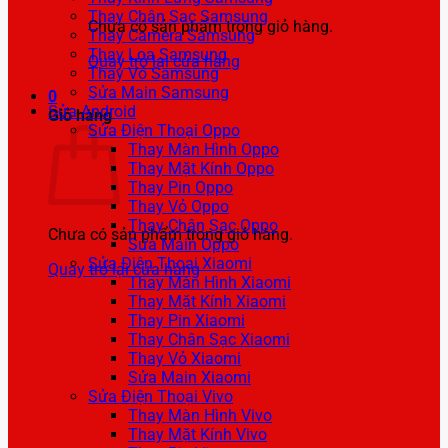
Thay Chân Sạc Samsung
Chưa có sản phẩm trong giỏ hàng.
Thay Camera Samsung
Thay Loa Samsung
Quay trở lại cửa hàng
Thay Vỏ Samsung
Sửa Main Samsung
0
Sửa Android
Giỏ hàng
Sửa Điện Thoại Oppo
Thay Màn Hình Oppo
Thay Mặt Kính Oppo
Thay Pin Oppo
Thay Vỏ Oppo
Thay Chân Sạc Oppo
Chưa có sản phẩm trong giỏ hàng.
Sửa Main Oppo
Sửa Điện Thoại Xiaomi
Quay trở lại cửa hàng
Thay Màn Hình Xiaomi
Thay Mặt Kính Xiaomi
Thay Pin Xiaomi
Thay Chân Sạc Xiaomi
Thay Vỏ Xiaomi
Sửa Main Xiaomi
Sửa Điện Thoại Vivo
Thay Màn Hình Vivo
Thay Mặt Kính Vivo