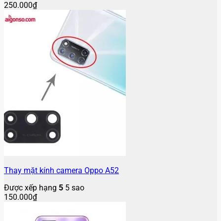
250.000
₫
Thay mặt kính camera Oppo A52
Được xếp hạng
5
5 sao
150.000
₫