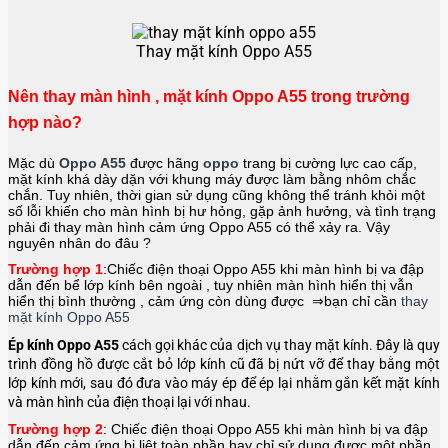
Thay mặt kính Oppo A55
Nên thay màn hình , mặt kính Oppo A55 trong trường
hợp nào?
Mặc dù
Oppo A55
được hãng
oppo
trang bị cường lực cao cấp,
mặt kính khá dày dặn với khung máy được làm bằng nhôm chắc
chắn. Tuy nhiên, thời gian sử dụng cũng không thể tránh khỏi một
số lỗi khiến cho màn hình bị hư hỏng, gặp ảnh hưởng, và tình trạng
phải đi thay màn hình cảm ứng Oppo A55
có thể xảy ra. Vậy
nguyên nhân do đâu ?
Trường hợp 1
:Chiếc điện thoại
Oppo A55
khi màn hình bị va đập
dẫn đến bể lớp kính bên ngoài , tuy nhiên màn hình hiển thị vẫn
hiển thị bình thường , cảm ứng còn dùng được ⇒bạn chỉ cần
thay
mặt kính Oppo A55
Ép kính Oppo A55
cách gọi khác của dịch vụ thay mặt kính. Đây là quy
trình đồng hồ được cắt bỏ lớp kính cũ đã bị nứt vỡ để thay bằng một
lớp kính mới, sau đó đưa vào máy ép để ép lại nhằm gắn kết mặt kính
và màn hình của điện thoại lại với nhau.
Trường hợp 2
: Chiếc điện thoại
Oppo A55
khi màn hình bị va đập
dẫn đến cảm ứng bị liệt toàn phần hay chỉ sử dụng được một phần ,