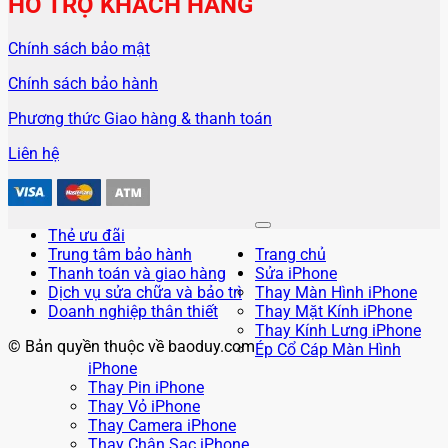
HỖ TRỢ KHÁCH HÀNG
Chính sách bảo mật
Chính sách bảo hành
Phương thức Giao hàng & thanh toán
Liên hệ
Thẻ ưu đãi
Trung tâm bảo hành
Trang chủ
Thanh toán và giao hàng
Sửa iPhone
Dịch vụ sửa chữa và bảo trì
Thay Màn Hình iPhone
Doanh nghiệp thân thiết
Thay Mặt Kính iPhone
Thay Kính Lưng iPhone
© Bản quyền thuộc về baoduy.com
Ép Cổ Cáp Màn Hình
iPhone
Thay Pin iPhone
Thay Vỏ iPhone
Thay Camera iPhone
Thay Chân Sạc iPhone