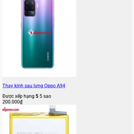
Thay kính sau lưng Oppo A94
Được xếp hạng
5
5 sao
200.000
₫