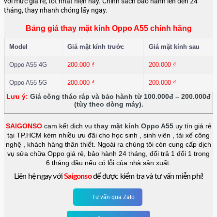
với mức giá rẻ, tốt nhất hiện nay. Chính sách bảo hành lên đến 24
tháng, thay nhanh chóng lấy ngay.
Bảng giá thay mặt kính Oppo A55 chính hãng
Model
Giá mặt kính trước
Giá mặt kính sau
Oppo A55 4G
200.000
₫
200.000
₫
Oppo A55 5G
200.000
₫
200.000
₫
Lưu ý:
Giá công tháo ráp và bảo hành từ 100.000đ – 200.000đ
(tùy theo dòng máy).
SAIGONSO
cam kết dịch vụ
thay mặt kính Oppo A55
uy tín giá rẻ
tại TP.HCM kèm nhiều ưu đãi cho học sinh , sinh viên , tài xế công
nghệ , khách hàng thân thiết. Ngoài ra chúng tôi còn cung cấp dịch
vụ sửa chữa Oppo giá rẻ, bảo hành 24 tháng, đổi trả 1 đổi 1 trong
6 tháng đầu nếu có lỗi của nhà sản xuất.
Liên hệ ngay với
Saigonso
để được kiểm tra và tư vấn miễn phí!
Tư vấn qua Zalo