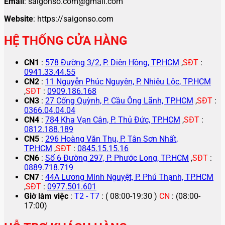
Email
: saigonso.com@gmail.com
Website
: https://saigonso.com
HỆ THỐNG CỬA HÀNG
CN1
:
578 Đường 3/2, P. Diên Hồng, TP.HCM
,
SĐT
:
0941.33.44.55
CN2
:
11 Nguyễn Phúc Nguyên, P. Nhiêu Lộc, TP.HCM
,
SĐT
:
0909.186.168
CN3
:
27 Cống Quỳnh, P. Cầu Ông Lãnh, TP.HCM
,
SĐT
:
0366.04.04.04
CN4
:
784 Kha Vạn Cân, P. Thủ Đức, TP.HCM
,
SĐT
:
0812.188.189
CN5
:
296 Hoàng Văn Thụ, P. Tân Sơn Nhất,
TP.HCM
,
SĐT
:
0845.15.15.16
CN6
:
Số 6 Đường 297, P. Phước Long, TP.HCM
,
SĐT
:
0889.718.719
CN7
:
44A Lương Minh Nguyệt, P. Phú Thạnh, TP.HCM
,
SĐT
:
0977.501.601
Giờ làm việc
:
T2 - T7
: ( 08:00-19:30 )
CN
: (08:00-
17:00)