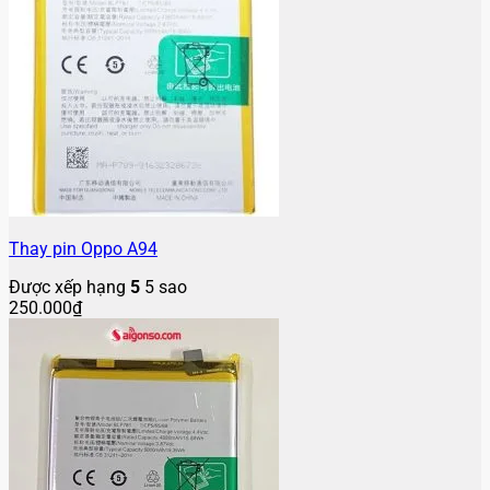
Thay pin Oppo A94
Được xếp hạng
5
5 sao
250.000
₫