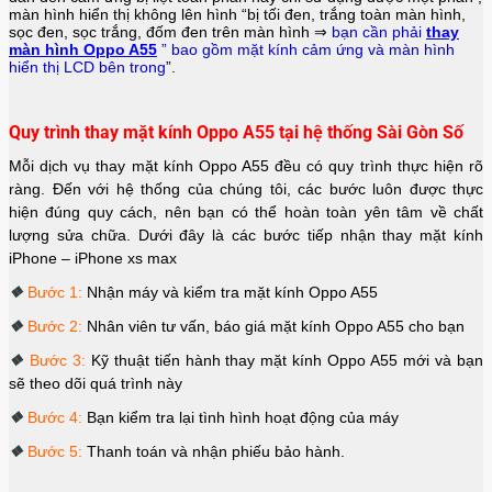
màn hình hiển thị không lên hình “bị tối đen, trắng toàn màn hình,
sọc đen, sọc trắng, đốm đen trên màn hình ⇒
bạn cần phải
thay
màn hình Oppo A55
” bao gồm mặt kính cảm ứng và màn hình
hiển thị LCD bên trong
”.
Quy trình thay mặt kính Oppo A55 tại hệ thống Sài Gòn Số
Mỗi dịch vụ thay mặt kính Oppo A55 đều có quy trình thực hiện rõ
ràng. Đến với hệ thống của chúng tôi, các bước luôn được thực
hiện đúng quy cách, nên bạn có thể hoàn toàn yên tâm về chất
lượng sửa chữa. Dưới đây là các bước tiếp nhận thay mặt kính
iPhone – iPhone
xs max
❖
Bước 1:
Nhận máy và kiểm tra mặt kính Oppo A55
❖
Bước 2:
Nhân viên tư vấn, báo giá mặt kính Oppo A55
cho bạn
❖
Bước 3:
Kỹ thuật tiến hành thay mặt kính Oppo A55
mới và bạn
sẽ theo dõi quá trình này
❖
Bước 4:
Bạn kiểm tra lại tình hình hoạt động của máy
❖
Bước 5:
Thanh toán và nhận phiếu bảo hành.