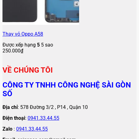
Thay vỏ Oppo A58
Được xếp hạng
5
5 sao
250.000
₫
VỀ CHÚNG TÔI
CÔNG TY TNHH CÔNG NGHỆ SÀI GÒN
SỐ
Địa chỉ
: 578 Đường 3/2 , P14 , Quận 10
Điện thoại
:
0941.33.44.55
Zalo
:
0941.33.44.55