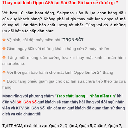
Thay mặt kính Oppo A55 tại Sài Gòn Số bạn sẽ được gì ?
Với hơn 10 năm hoạt động, Saigonso luôn là lựa chọn hàng đầu
của quý khách hàng? Không phải vì giá thay mặt kính oppo rẻ mà
chúng tôi luôn đảm bảo chất lượng tốt nhất. Cùng với đó là những
ưu đãi hết sức hấp dẫn như:
✥
Vệ sinh, cài đặt máy miễn phí “
TRỌN ĐỜI
”.
✥
Giảm ngay 50k với những khách hàng sửa 2 máy trở lên
✥
Tặng một miếng dán cường lực khi thay mặt kính – màn hình
smartphone.
✥
Với thời gian bảo hành cho mặt kính Oppo lên tới 24 tháng
✥
Được tặng phiếu giảm giá cho các lần sửa chữa tiếp theo tại cửa
hàng.
Mong rằng với phương châm “
Trao chất lượng – Nhận niềm tin
” khi
đến với
Sài Gòn Số
quý khách sẽ cảm thấy hài lòng với đội ngũ nhân
viên và KTV Sài Gòn Số. Xin cảm ơn quý khách đã quan tâm sử dụng
dịch vụ của chúng tôi!
Tại TPHCM, ở các khu vực Quận 2 , Quận 4, Quận 5, Quận 6, Quận 7,