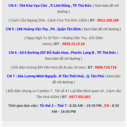
CN 4 :
784 Kha Vạn Cân , P. Linh Đông , TP. Thủ Đức
( Xem bản đồ chỉ
đường )
( Cách Cầu Ngang 20m , Cách Chợ Thủ Đức 100m )
ĐT
:
0812.188.189
CN 5 :
296 Hoàng Văn Thụ , P4 , Quận Tân Bình
( Xem bản đồ chỉ đường )
( Ngay Ngã Tư Út Tịch + Hoàng Văn Thụ , Đối Diện
Adora )
ĐT
:
0845.15.15.16
CN 6 :
Số 6 Đường 297 Đỗ Xuân Hợp , Phước Long B , TP. Thủ Đức
(
Xem bản đồ chỉ đường )
( Đối diện trường ĐH Văn Hóa Q9 đi vào 20 met )
ĐT
:
0889.718.719
CN 7 :
44a Lương Minh Nguyệt ,P. Tân Thới Hoà , Q. Tân Phú
( Xem bản
đồ chỉ đường )
( Đối diện chung cư Carillon 7 , Tới số 47 Luỹ Bán Bích quẹo vô , Cách cầu
Tân Hoá 400m )
ĐT
:
0977.501.601
Thời gian làm việc:
Từ thứ 2 – Thứ 7
: 8:30 AM – 19:30 PM ,
CN
: 8:30
AM – 18:00 PM