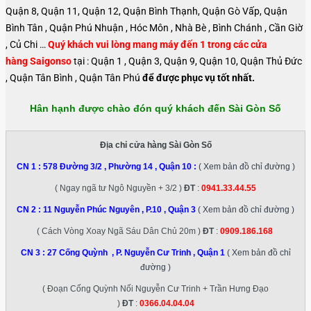
Quận 8, Quận 11, Quận 12, Quận Bình Thạnh, Quận Gò Vấp, Quận
Bình Tân , Quận Phú Nhuận , Hóc Môn , Nhà Bè , Bình Chánh , Cần Giờ
, Củ Chi …
Quý khách vui lòng mang máy đến 1 trong các cửa
hàng Saigonso
tại : Quận 1 , Quận 3, Quận 9, Quận 10, Quận Thủ Đức
, Quận Tân Bình , Quận Tân Phú
để được phục vụ tốt nhất.
Hân hạnh được chào đón quý khách đến Sài Gòn Số
Địa chỉ cửa hàng Sài Gòn Số
CN 1 :
578 Đường 3/2 , Phường 14 , Quận 10
:
( Xem bản đồ chỉ đường )
( Ngay ngã tư Ngô Nguyền + 3/2 )
ĐT
:
0941.33.44.55
CN 2 :
11 Nguyễn Phúc Nguyên , P.10 , Quận 3
( Xem bản đồ chỉ đường )
( Cách Vòng Xoay Ngã Sáu Dân Chủ 20m )
ĐT
:
0909.186.168
CN 3 :
27 Cống Quỳnh , P. Nguyễn Cư Trinh , Quận 1
( Xem bản đồ chỉ
đường )
( Đoạn Cống Quỳnh Nối Nguyễn Cư Trinh + Trần Hưng Đạo
)
ĐT
:
0366.04.04.04