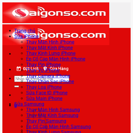
Bỏ
qua
nội
dung
Trang chủ
Sửa iPhone
Thay Màn Hình iPhone
Thay Mặt Kính iPhone
Thay Kính Lưng iPhone
Ép Cổ Cáp Màn Hình iPhone
Thay Pin iPhone
Đặt Lịch
Cửa Hàng
Thay Vỏ iPhone
Thay Camera iPhone
Tìm
Thay Chân Sạc iPhone
kiếm:
Thay Loa iPhone
Sửa Face ID iPhone
Sửa Main iPhone
Sửa Samsung
0
Thay Màn Hình Samsung
Thay Mặt Kính Samsung
Thay Pin Samsung
Ép Cổ Cáp Màn Hình Samsung
Thay Kính Lưng Samsung