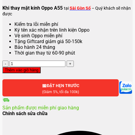
Khi thay mặt kính Oppo A55
tại
Sài Gòn Số
– Quý khách sẽ nhận
được
Kiểm tra lỗi miễn phí
Ký tên xác nhận trên linh kiện Oppo
Vệ sinh Oppo miễn phí
Tặng Giftcard giảm giá 50-150k
Bảo hành 24 tháng
Thời gian thay từ 60-90 phút
Thay
mặt
Thêm vào giỏ hàng
kính
Oppo
📅
A55
ĐẶT HẸN TRƯỚC
số
(Giảm 5%, tối đa 100k)
lượng
Sản phẩm được miễn phí giao hàng
Chính sách sửa chữa