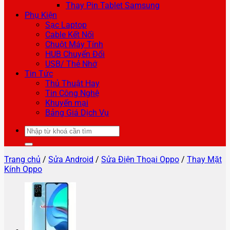
Thay Pin Tablet Samsung
Phụ Kiện
Sạc Laptop
Cable Kết Nối
Chuột Máy Tính
HUB Chuyển Đổi
USB/ Thẻ Nhớ
Tin Tức
Thủ Thuật Hay
Tin Công Nghệ
Khuyến mại
Bảng Giá Dịch Vụ
Tìm
kiếm:
Trang chủ
/
Sửa Android
/
Sửa Điện Thoại Oppo
/
Thay Mặt
Kính Oppo