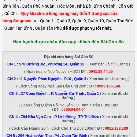
Bình Tân , Quận Phú Nhuận , Hóc Môn , Nhà Bè , Bình Chánh , Cần Giờ
, Củ Chi …
Quý khách vui lòng mang máy đến 1 trong các cửa
hàng Saigonso
tại : Quận 1 , Quận 3, Quận 9, Quận 10, Quận Thủ Đức
, Quận Tân Bình , Quận Tân Phú
để được phục vụ tốt nhất.
Hân hạnh được chào đón quý khách đến Sài Gòn Số
Địa chỉ cửa hàng Sài Gòn Số
CN 1 :
578 Đường 3/2 , Phường 14 , Quận 10
:
( Xem bản đồ chỉ đường )
( Ngay ngã tư Ngô Nguyền + 3/2 )
ĐT
:
0941.33.44.55
CN 2 :
11 Nguyễn Phúc Nguyên , P.10 , Quận 3
( Xem bản đồ chỉ đường )
( Cách Vòng Xoay Ngã Sáu Dân Chủ 20m )
ĐT
:
0909.186.168
CN 3 :
27 Cống Quỳnh , P. Nguyễn Cư Trinh , Quận 1
( Xem bản đồ chỉ
đường )
( Đoạn Cống Quỳnh Nối Nguyễn Cư Trinh + Trần Hưng Đạo
)
ĐT
:
0366.04.04.04
CN 4 :
784 Kha Vạn Cân , P. Linh Đông , TP. Thủ Đức
( Xem bản đồ chỉ
đường )
( Cách Cầu Ngang 20m , Cách Chợ Thủ Đức 100m )
ĐT
:
0812.188.189
CN 5 :
296 Hoàng Văn Thụ , P4 , Quận Tân Bình
( Xem bản đồ chỉ đường )