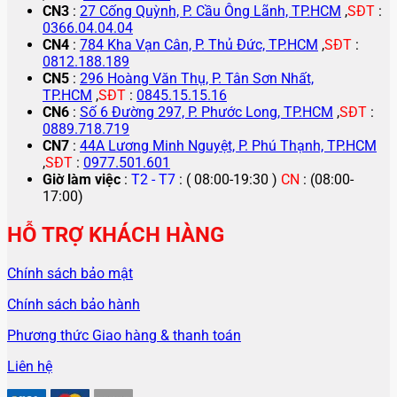
CN3
:
27 Cống Quỳnh, P. Cầu Ông Lãnh, TP.HCM
,
SĐT
:
0366.04.04.04
CN4
:
784 Kha Vạn Cân, P. Thủ Đức, TP.HCM
,
SĐT
:
0812.188.189
CN5
:
296 Hoàng Văn Thụ, P. Tân Sơn Nhất,
TP.HCM
,
SĐT
:
0845.15.15.16
CN6
:
Số 6 Đường 297, P. Phước Long, TP.HCM
,
SĐT
:
0889.718.719
CN7
:
44A Lương Minh Nguyệt, P. Phú Thạnh, TP.HCM
,
SĐT
:
0977.501.601
Giờ làm việc
:
T2 - T7
: ( 08:00-19:30 )
CN
: (08:00-
17:00)
HỖ TRỢ KHÁCH HÀNG
Chính sách bảo mật
Chính sách bảo hành
Phương thức Giao hàng & thanh toán
Liên hệ