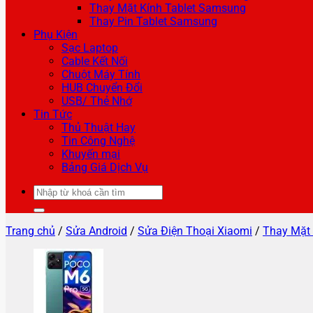
Thay Mặt Kính Tablet Samsung
Thay Pin Tablet Samsung
Phụ Kiện
Sạc Laptop
Cable Kết Nối
Chuột Máy Tính
HUB Chuyển Đổi
USB/ Thẻ Nhớ
Tin Tức
Thủ Thuật Hay
Tin Công Nghệ
Khuyến mại
Bảng Giá Dịch Vụ
Tìm
kiếm:
Trang chủ
/
Sửa Android
/
Sửa Điện Thoại Xiaomi
/
Thay Mặt 