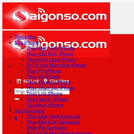
Bỏ
qua
nội
dung
Trang chủ
Sửa iPhone
Thay Màn Hình iPhone
Thay Mặt Kính iPhone
Thay Kính Lưng iPhone
Ép Cổ Cáp Màn Hình iPhone
Thay Pin iPhone
Thay Vỏ iPhone
Đặt Lịch
Cửa Hàng
Thay Camera iPhone
Thay Chân Sạc iPhone
Tìm
Thay Loa iPhone
kiếm:
Sửa Face ID iPhone
Sửa Main iPhone
Sửa Samsung
Thay Màn Hình Samsung
0
Thay Mặt Kính Samsung
Thay Pin Samsung
Ép Cổ Cáp Màn Hình Samsung