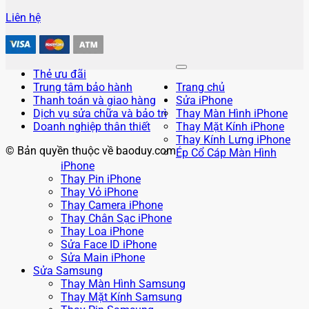
Liên hệ
Thẻ ưu đãi
Trung tâm bảo hành
Trang chủ
Thanh toán và giao hàng
Sửa iPhone
Dịch vụ sửa chữa và bảo trì
Thay Màn Hình iPhone
Doanh nghiệp thân thiết
Thay Mặt Kính iPhone
Thay Kính Lưng iPhone
© Bản quyền thuộc về baoduy.com
Ép Cổ Cáp Màn Hình
iPhone
Thay Pin iPhone
Thay Vỏ iPhone
Thay Camera iPhone
Thay Chân Sạc iPhone
Thay Loa iPhone
Sửa Face ID iPhone
Sửa Main iPhone
Sửa Samsung
Thay Màn Hình Samsung
Thay Mặt Kính Samsung