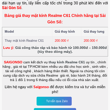
dài hạn uy tín, lấy liền cấp tốc chỉ trong 30 phút khi đến với
Sài Gòn Số
.
Bảng giá thay mặt kính Realme C61 Chính hãng tại Sài
Gòn Số:
Model
Giá thay kính
Giá thay lưng
Thay mặt kính Realme C61
200.000
₫
200.000
₫
Lưu ý:
Giá công tháo ráp và bảo hành từ 100.000đ – 150.000đ
(tùy theo dòng máy).
SAIGONSO
cam kết dịch vụ
thay kính
Realme C61
uy tín , chính
hãng , giá rẻ tại TP.HCM kèm nhiều ưu đãi cho học sinh , sinh viên ,
tài xế công nghệ , khách hàng thân thiết. Ngoài ra chúng tôi còn
cung cấp dịch vụ sửa chữa Realme giá rẻ, bảo hành 24 tháng, đổi
trả 1 đổi 1 trong 6 tháng đầu nếu có lỗi của nhà sản xuất.
Liên hệ ngay với
Saigonso
để được kiểm tra và tư vấn miễn
phí!
Tư vấn qua Zalo