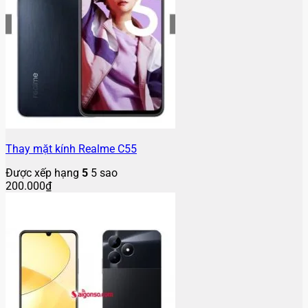
Thay mặt kính Realme C55
Được xếp hạng
5
5 sao
200.000
₫