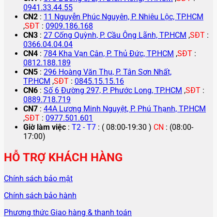
0941.33.44.55
CN2
:
11 Nguyễn Phúc Nguyên, P. Nhiêu Lộc, TP.HCM
,
SĐT
:
0909.186.168
CN3
:
27 Cống Quỳnh, P. Cầu Ông Lãnh, TP.HCM
,
SĐT
:
0366.04.04.04
CN4
:
784 Kha Vạn Cân, P. Thủ Đức, TP.HCM
,
SĐT
:
0812.188.189
CN5
:
296 Hoàng Văn Thụ, P. Tân Sơn Nhất,
TP.HCM
,
SĐT
:
0845.15.15.16
CN6
:
Số 6 Đường 297, P. Phước Long, TP.HCM
,
SĐT
:
0889.718.719
CN7
:
44A Lương Minh Nguyệt, P. Phú Thạnh, TP.HCM
,
SĐT
:
0977.501.601
Giờ làm việc
:
T2 - T7
: ( 08:00-19:30 )
CN
: (08:00-
17:00)
HỖ TRỢ KHÁCH HÀNG
Chính sách bảo mật
Chính sách bảo hành
Phương thức Giao hàng & thanh toán