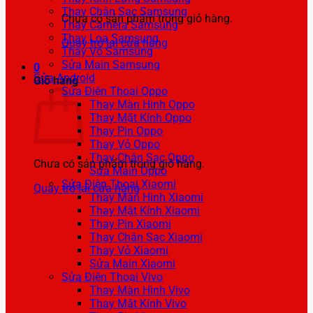
Thay Chân Sạc Samsung
Chưa có sản phẩm trong giỏ hàng.
Thay Camera Samsung
Thay Loa Samsung
Quay trở lại cửa hàng
Thay Vỏ Samsung
Sửa Main Samsung
0
Sửa Android
Giỏ hàng
Sửa Điện Thoại Oppo
Thay Màn Hình Oppo
Thay Mặt Kính Oppo
Thay Pin Oppo
Thay Vỏ Oppo
Thay Chân Sạc Oppo
Chưa có sản phẩm trong giỏ hàng.
Sửa Main Oppo
Sửa Điện Thoại Xiaomi
Quay trở lại cửa hàng
Thay Màn Hình Xiaomi
Thay Mặt Kính Xiaomi
Thay Pin Xiaomi
Thay Chân Sạc Xiaomi
Thay Vỏ Xiaomi
Sửa Main Xiaomi
Sửa Điện Thoại Vivo
Thay Màn Hình Vivo
Thay Mặt Kính Vivo