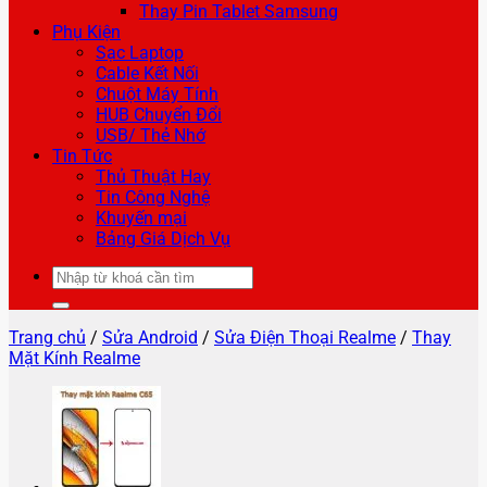
Thay Pin Tablet Samsung
Phụ Kiện
Sạc Laptop
Cable Kết Nối
Chuột Máy Tính
HUB Chuyển Đổi
USB/ Thẻ Nhớ
Tin Tức
Thủ Thuật Hay
Tin Công Nghệ
Khuyến mại
Bảng Giá Dịch Vụ
Tìm
kiếm:
Trang chủ
/
Sửa Android
/
Sửa Điện Thoại Realme
/
Thay
Mặt Kính Realme