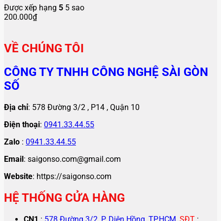
Được xếp hạng
5
5 sao
200.000
₫
VỀ CHÚNG TÔI
CÔNG TY TNHH CÔNG NGHỆ SÀI GÒN
SỐ
Địa chỉ
: 578 Đường 3/2 , P14 , Quận 10
Điện thoại
:
0941.33.44.55
Zalo
:
0941.33.44.55
Email
: saigonso.com@gmail.com
Website
: https://saigonso.com
HỆ THỐNG CỬA HÀNG
CN1
:
578 Đường 3/2, P. Diên Hồng, TP.HCM
,
SĐT
: