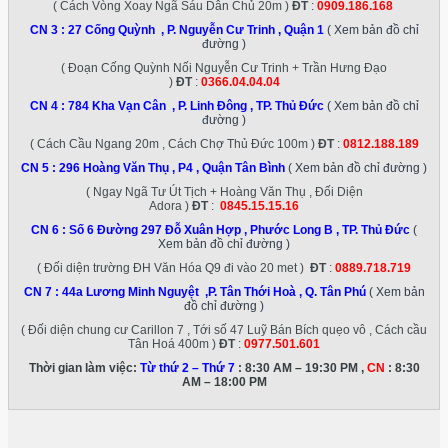
( Cách Vòng Xoay Ngã Sáu Dân Chủ 20m )
ĐT
:
0909.186.168
CN 3 :
27 Cống Quỳnh , P. Nguyễn Cư Trinh , Quận 1
( Xem bản đồ chỉ
đường )
( Đoạn Cống Quỳnh Nối Nguyễn Cư Trinh + Trần Hưng Đạo
)
ĐT
:
0366.04.04.04
CN 4 :
784 Kha Vạn Cân , P. Linh Đông , TP. Thủ Đức
( Xem bản đồ chỉ
đường )
( Cách Cầu Ngang 20m , Cách Chợ Thủ Đức 100m )
ĐT
:
0812.188.189
CN 5 :
296 Hoàng Văn Thụ , P4 , Quận Tân Bình
( Xem bản đồ chỉ đường )
( Ngay Ngã Tư Út Tịch + Hoàng Văn Thụ , Đối Diện
Adora )
ĐT
:
0845.15.15.16
CN 6 :
Số 6 Đường 297 Đỗ Xuân Hợp , Phước Long B , TP. Thủ Đức
(
Xem bản đồ chỉ đường )
( Đối diện trường ĐH Văn Hóa Q9 đi vào 20 met )
ĐT
:
0889.718.719
CN 7 :
44a Lương Minh Nguyệt ,P. Tân Thới Hoà , Q. Tân Phú
( Xem bản
đồ chỉ đường )
( Đối diện chung cư Carillon 7 , Tới số 47 Luỹ Bán Bích quẹo vô , Cách cầu
Tân Hoá 400m )
ĐT
:
0977.501.601
Thời gian làm việc:
Từ thứ 2 – Thứ 7
: 8:30 AM – 19:30 PM ,
CN
: 8:30
AM – 18:00 PM