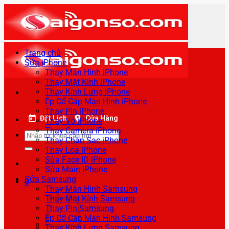
Bỏ
qua
nội
dung
Trang chủ
Sửa iPhone
Thay Màn Hình iPhone
Thay Mặt Kính iPhone
Thay Kính Lưng iPhone
Ép Cổ Cáp Màn Hình iPhone
Thay Pin iPhone
Đặt Lịch
Cửa Hàng
Thay Vỏ iPhone
Thay Camera iPhone
Tìm
Thay Chân Sạc iPhone
kiếm:
Thay Loa iPhone
Sửa Face ID iPhone
Sửa Main iPhone
Sửa Samsung
0
Thay Màn Hình Samsung
Thay Mặt Kính Samsung
Thay Pin Samsung
Ép Cổ Cáp Màn Hình Samsung
Thay Kính Lưng Samsung