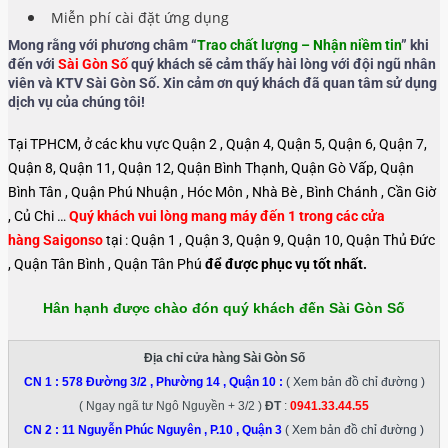
Miễn phí cài đặt ứng dụng
Mong rằng với phương châm “
Trao chất lượng – Nhận niềm tin
” khi
đến với
Sài Gòn Số
quý khách sẽ cảm thấy hài lòng với đội ngũ nhân
viên và KTV Sài Gòn Số. Xin cảm ơn quý khách đã quan tâm sử dụng
dịch vụ của chúng tôi!
Tại TPHCM, ở các khu vực Quận 2 , Quận 4, Quận 5, Quận 6, Quận 7,
Quận 8, Quận 11, Quận 12, Quận Bình Thạnh, Quận Gò Vấp, Quận
Bình Tân , Quận Phú Nhuận , Hóc Môn , Nhà Bè , Bình Chánh , Cần Giờ
, Củ Chi …
Quý khách vui lòng mang máy đến 1 trong các cửa
hàng Saigonso
tại : Quận 1 , Quận 3, Quận 9, Quận 10, Quận Thủ Đức
, Quận Tân Bình , Quận Tân Phú
để được phục vụ tốt nhất.
Hân hạnh được chào đón quý khách đến Sài Gòn Số
Địa chỉ cửa hàng Sài Gòn Số
CN 1 :
578 Đường 3/2 , Phường 14 , Quận 10
:
( Xem bản đồ chỉ đường )
( Ngay ngã tư Ngô Nguyền + 3/2 )
ĐT
:
0941.33.44.55
CN 2 :
11 Nguyễn Phúc Nguyên , P.10 , Quận 3
( Xem bản đồ chỉ đường )