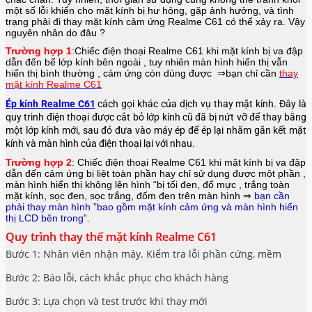
một số lỗi khiến cho mặt kính bị hư hỏng, gặp ảnh hưởng, và tình
trạng phải đi thay mặt kính cảm ứng Realme C61 có thể xảy ra. Vậy
nguyên nhân do đâu ?
Trường hợp 1
:Chiếc điện thoại
Realme C61
khi mặt kính bị va đập
dẫn đến bể lớp kính bên ngoài , tuy nhiên màn hình hiển thị vẫn
hiển thị bình thường , cảm ứng còn dùng được ⇒bạn chỉ cần
thay
mặt kính Realme C61
Ép kính Realme C61
cách gọi khác của dịch vụ thay mặt kính. Đây là
quy trình điện thoại được cắt bỏ lớp kính cũ đã bị nứt vỡ để thay bằng
một lớp kính mới, sau đó đưa vào máy ép để ép lại nhằm gắn kết mặt
kính và màn hình của điện thoại lại với nhau.
Trường hợp 2
: Chiếc điện thoại
Realme C61
khi mặt kính bị va đập
dẫn đến cảm ứng bị liệt toàn phần hay chỉ sử dụng được một phần ,
màn hình hiển thị không lên hình “bị tối đen, đổ mực , trắng toàn
mặt kính, sọc đen, sọc trắng, đốm đen trên màn hình ⇒
bạn cần
phải thay màn hình ”bao gồm mặt kính cảm ứng và màn hình hiển
thị LCD bên trong
”.
Quy trình thay thế mặt kính Realme C61
Bước 1: Nhân viên nhận máy. Kiểm tra lỗi phần cứng, mềm
Bước 2: Báo lỗi, cách khắc phục cho khách hàng
Bước 3: Lựa chọn và test trước khi thay mới