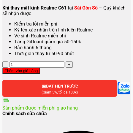
Khi thay mặt kính Realme C61
tại
Sài Gòn Số
– Quý khách
sẽ nhận được
Kiểm tra lỗi miễn phí
Ký tên xác nhận trên linh kiện Realme
Vệ sinh Realme miễn phí
Tặng Giftcard giảm giá 50-150k
Bảo hành 6 tháng
Thời gian thay từ 60-90 phút
Thay
mặt
Thêm vào giỏ hàng
kính
Realme
📅
C61
ĐẶT HẸN TRƯỚC
số
(Giảm 5%, tối đa 100k)
lượng
Sản phẩm được miễn phí giao hàng
Chính sách sửa chữa