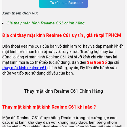
Tư vấn qua Facebook
Xem thêm dịch vụ:
Giá thay màn hình Realme C61 chính hãng
Địa chỉ thay mặt kính Realme C61 uy tín , giá rẻ tại TPHCM
Điện thoại Realme C61 của bạn vô tình làm rơi hay va đập mạnh khiến
mặt kính trên màn hình bị nứt, vỡ, trầy xước. Trường hợp này bạn
đừng lo lắng vì màn hình Realme C61 khi bị vỡ kính chỉ cần thay lại
mặt kính mới là có thể tiếp tục sử dụng. Bạn đến
Sài Gòn Số
địa chỉ
thay mặt kính realme c61
chính hãng, uy tín, lấy liền tiến hành sửa
chữa và tiếp tục sử dụng dế yêu của bạn.
Thay mặt kính Realme C61 Chính Hãng
Thay mặt kính mặt kính Realme C61 khi nào ?
Mặc dù Realme C61 được hãng
Realme
trang bị cường lực cao
cấp, mặt kính khá dày dặn với khung máy được làm bằng nhôm
chắc chắn. Tuy nhiên, thời gian sử dụng cũng không thể tránh khỏi