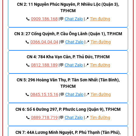
CN 2: 11 Nguyễn Phúc Nguyên, P. Nhiêu Lộc (Quận 3),
TP.HCM
📞
0909.186.168
|💬
Chat Zalo
|📍
Tìm đường
CN 3: 27 Cống Quỳnh, P. Cầu Ông Lãnh (Quận 1), TP.HCM
📞
0366.04.04.04
|💬
Chat Zalo
|📍
Tìm đường
CN 4: 784 Kha Vạn Cân, P. Thủ Đức, TP.HCM
📞
0812.188.189
|💬
Chat Zalo
|📍
Tìm đường
CN 5: 296 Hoàng Văn Thụ, P. Tân Sơn Nhất (Tân Bình),
TP.HCM
📞
0845.15.15.16
|💬
Chat Zalo
|📍
Tìm đường
CN 6: Số 6 Đường 297, P. Phước Long (Quận 9), TP.HCM
📞
0889.718.719
|💬
Chat Zalo
|📍
Tìm đường
CN 7: 44A Lương Minh Nguyệt, P. Phú Thạnh (Tân Phú),