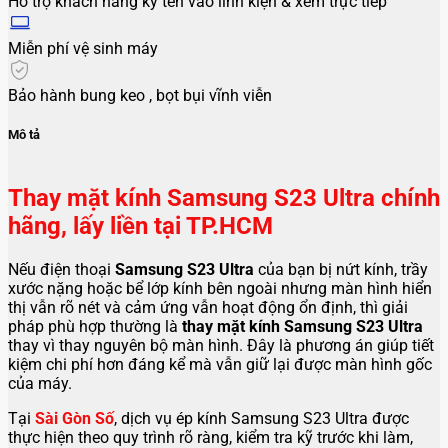
Hỗ trợ khách hàng ký tên vào linh kiện & xem trực tiếp
Miễn phí vệ sinh máy
Bảo hành bung keo , bọt bụi vĩnh viễn
Mô tả
Thay mặt kính Samsung S23 Ultra chính
hãng, lấy liền tại TP.HCM
Nếu điện thoại
Samsung S23 Ultra
của bạn bị nứt kính, trầy
xước nặng hoặc bể lớp kính bên ngoài nhưng màn hình hiển
thị vẫn rõ nét và cảm ứng vẫn hoạt động ổn định, thì giải
pháp phù hợp thường là
thay mặt kính Samsung S23 Ultra
thay vì thay nguyên bộ màn hình. Đây là phương án giúp tiết
kiệm chi phí hơn đáng kể mà vẫn giữ lại được màn hình gốc
của máy.
Tại
Sài Gòn Số
, dịch vụ ép kính Samsung S23 Ultra được
thực hiện theo quy trình rõ ràng, kiểm tra kỹ trước khi làm,