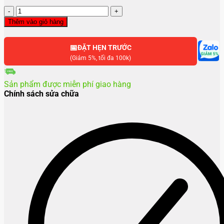
Thay
mặt
Thêm vào giỏ hàng
kính
Samsung
📅
S23
ĐẶT HẸN TRƯỚC
Ultra
(Giảm 5%, tối đa 100k)
số
lượng
Sản phẩm được miễn phí giao hàng
Chính sách sửa chữa