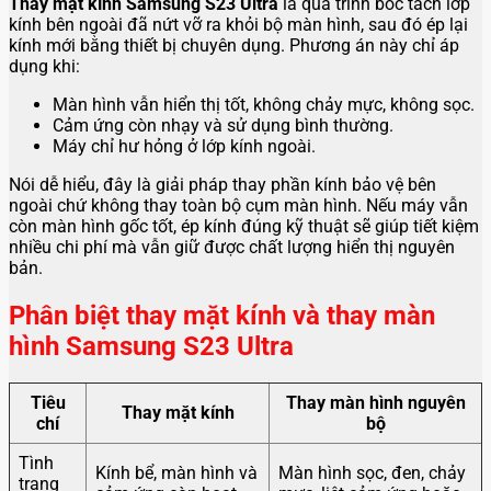
Thay mặt kính Samsung S23 Ultra
là quá trình bóc tách lớp
kính bên ngoài đã nứt vỡ ra khỏi bộ màn hình, sau đó ép lại
kính mới bằng thiết bị chuyên dụng. Phương án này chỉ áp
dụng khi:
Màn hình vẫn hiển thị tốt, không chảy mực, không sọc.
Cảm ứng còn nhạy và sử dụng bình thường.
Máy chỉ hư hỏng ở lớp kính ngoài.
Nói dễ hiểu, đây là giải pháp thay phần kính bảo vệ bên
ngoài chứ không thay toàn bộ cụm màn hình. Nếu máy vẫn
còn màn hình gốc tốt, ép kính đúng kỹ thuật sẽ giúp tiết kiệm
nhiều chi phí mà vẫn giữ được chất lượng hiển thị nguyên
bản.
Phân biệt thay mặt kính và thay màn
hình Samsung S23 Ultra
Tiêu
Thay màn hình nguyên
Thay mặt kính
chí
bộ
Tình
Kính bể, màn hình và
Màn hình sọc, đen, chảy
trạng