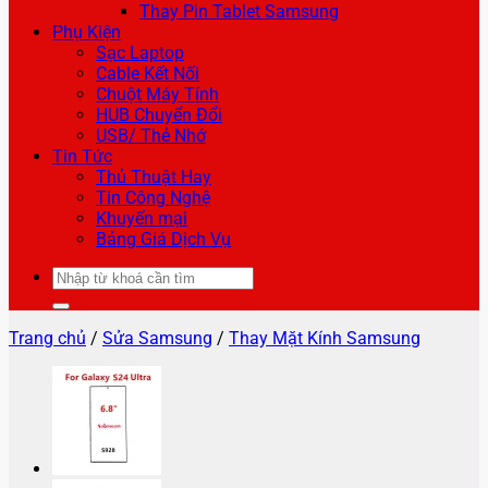
Thay Pin Tablet Samsung
Phụ Kiện
Sạc Laptop
Cable Kết Nối
Chuột Máy Tính
HUB Chuyển Đổi
USB/ Thẻ Nhớ
Tin Tức
Thủ Thuật Hay
Tin Công Nghệ
Khuyến mại
Bảng Giá Dịch Vụ
Tìm
kiếm:
Trang chủ
/
Sửa Samsung
/
Thay Mặt Kính Samsung