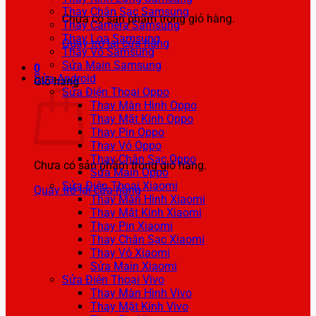
Thay Chân Sạc Samsung
Chưa có sản phẩm trong giỏ hàng.
Thay Camera Samsung
Thay Loa Samsung
Quay trở lại cửa hàng
Thay Vỏ Samsung
Sửa Main Samsung
0
Sửa Android
Giỏ hàng
Sửa Điện Thoại Oppo
Thay Màn Hình Oppo
Thay Mặt Kính Oppo
Thay Pin Oppo
Thay Vỏ Oppo
Thay Chân Sạc Oppo
Chưa có sản phẩm trong giỏ hàng.
Sửa Main Oppo
Sửa Điện Thoại Xiaomi
Quay trở lại cửa hàng
Thay Màn Hình Xiaomi
Thay Mặt Kính Xiaomi
Thay Pin Xiaomi
Thay Chân Sạc Xiaomi
Thay Vỏ Xiaomi
Sửa Main Xiaomi
Sửa Điện Thoại Vivo
Thay Màn Hình Vivo
Thay Mặt Kính Vivo