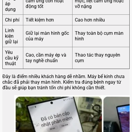
cảm ứng còn hoạt
mực, liệt cảm ứng hoặc
áp
động tốt
vỡ nặng
dụng
Chi phí
Tiết kiệm hơn
Cao hơn nhiều
Linh
Giữ lại màn hình gốc
Thay toàn bộ cụm màn
kiện
của máy
hình
giữ lại
Yêu
Cao, cần máy ép và
Thao tác thay nguyên
cầu kỹ
tay nghề chuẩn
cụm
thuật
Đây là điểm nhiều khách hàng dễ nhầm. Máy bể kính chưa
chắc đã phải thay màn hình. Kiểm tra đúng bệnh ngay từ
đầu sẽ giúp bạn tránh tốn chi phí không cần thiết.