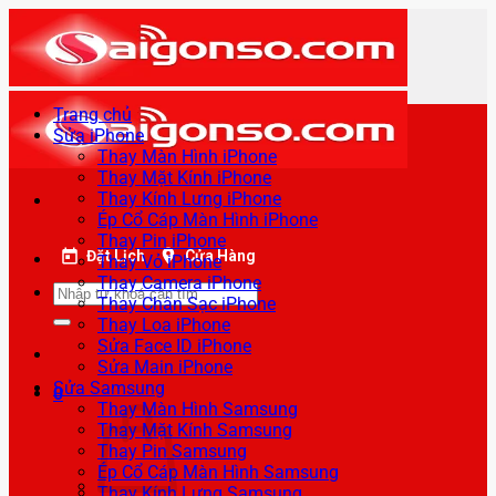
Bỏ
qua
nội
dung
Trang chủ
Sửa iPhone
Thay Màn Hình iPhone
Thay Mặt Kính iPhone
Thay Kính Lưng iPhone
Ép Cổ Cáp Màn Hình iPhone
Thay Pin iPhone
Đặt Lịch
Cửa Hàng
Thay Vỏ iPhone
Thay Camera iPhone
Tìm
Thay Chân Sạc iPhone
kiếm:
Thay Loa iPhone
Sửa Face ID iPhone
Sửa Main iPhone
Sửa Samsung
0
Thay Màn Hình Samsung
Thay Mặt Kính Samsung
Thay Pin Samsung
Ép Cổ Cáp Màn Hình Samsung
Thay Kính Lưng Samsung