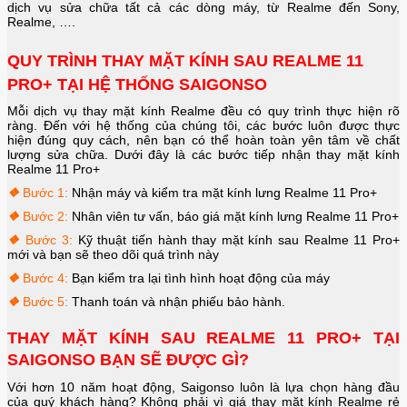
dịch vụ sửa chữa tất cả các dòng máy, từ Realme đến Sony,
Realme, ….
QUY TRÌNH THAY MẶT KÍNH SAU REALME 11
PRO+ TẠI HỆ THỐNG SAIGONSO
Mỗi dịch vụ thay mặt kính Realme đều có quy trình thực hiện rõ
ràng. Đến với hệ thống của chúng tôi, các bước luôn được thực
hiện đúng quy cách, nên bạn có thể hoàn toàn yên tâm về chất
lượng sửa chữa. Dưới đây là các bước tiếp nhận thay mặt kính
Realme 11 Pro+
❖
Bước 1:
Nhận máy và kiểm tra mặt kính lưng
Realme 11 Pro+
❖
Bước 2:
Nhân viên tư vấn, báo giá mặt kính lưng
Realme 11 Pro+
❖
Bước 3:
Kỹ thuật tiến hành thay mặt kính sau
Realme 11 Pro+
mới và bạn sẽ theo dõi quá trình này
❖
Bước 4:
Bạn kiểm tra lại tình hình hoạt động của máy
❖
Bước 5:
Thanh toán và nhận phiếu bảo hành.
THAY MẶT KÍNH SAU REALME 11 PRO+ TẠI
SAIGONSO BẠN SẼ ĐƯỢC GÌ?
Với hơn 10 năm hoạt động, Saigonso luôn là lựa chọn hàng đầu
của quý khách hàng? Không phải vì giá thay mặt kính Realme rẻ