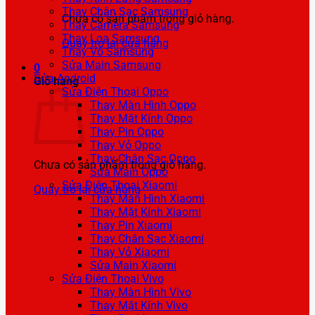
Thay Chân Sạc Samsung
Chưa có sản phẩm trong giỏ hàng.
Thay Camera Samsung
Thay Loa Samsung
Quay trở lại cửa hàng
Thay Vỏ Samsung
Sửa Main Samsung
0
Sửa Android
Giỏ hàng
Sửa Điện Thoại Oppo
Thay Màn Hình Oppo
Thay Mặt Kính Oppo
Thay Pin Oppo
Thay Vỏ Oppo
Thay Chân Sạc Oppo
Chưa có sản phẩm trong giỏ hàng.
Sửa Main Oppo
Sửa Điện Thoại Xiaomi
Quay trở lại cửa hàng
Thay Màn Hình Xiaomi
Thay Mặt Kính Xiaomi
Thay Pin Xiaomi
Thay Chân Sạc Xiaomi
Thay Vỏ Xiaomi
Sửa Main Xiaomi
Sửa Điện Thoại Vivo
Thay Màn Hình Vivo
Thay Mặt Kính Vivo