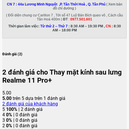
CN 7 :
44a Lương Minh Nguyệt ,P. Tân Thới Hoà , Q. Tân Phú
( Xem bản
đồ chỉ đường )
( Đối diện chung cư Carillon 7 , Tới số 47 Luỹ Bán Bích quẹo vô , Cách cầu
Tân Hoá 400m )
ĐT
:
0977.501.601
Thời gian làm việc:
Từ thứ 2 – Thứ 7
: 8:30 AM – 19:30 PM ,
CN
: 8:30
AM – 18:00 PM
Đánh giá (2)
2 đánh giá cho
Thay mặt kính sau lưng
Realme 11 Pro+
5.00
5.00
trên 5 dựa trên
1
đánh giá
2
đánh giá của khách hàng
5
100%
| 2 đánh giá
4
0%
| 0 đánh giá
3
0%
| 0 đánh giá
2
0%
| 0 đánh giá