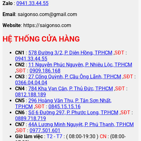
Zalo
:
0941.33.44.55
Email
: saigonso.com@gmail.com
Website
: https://saigonso.com
HỆ THỐNG CỬA HÀNG
CN1
:
578 Đường 3/2, P. Diên Hồng, TP.HCM
,
SĐT
:
0941.33.44.55
CN2
:
11 Nguyễn Phúc Nguyên, P. Nhiêu Lộc, TP.HCM
,
SĐT
:
0909.186.168
CN3
:
27 Cống Quỳnh, P. Cầu Ông Lãnh, TP.HCM
,
SĐT
:
0366.04.04.04
CN4
:
784 Kha Vạn Cân, P. Thủ Đức, TP.HCM
,
SĐT
:
0812.188.189
CN5
:
296 Hoàng Văn Thụ, P. Tân Sơn Nhất,
TP.HCM
,
SĐT
:
0845.15.15.16
CN6
:
Số 6 Đường 297, P. Phước Long, TP.HCM
,
SĐT
:
0889.718.719
CN7
:
44A Lương Minh Nguyệt, P. Phú Thạnh, TP.HCM
,
SĐT
:
0977.501.601
Giờ làm việc
:
T2 - T7
: ( 08:00-19:30 )
CN
: (08:00-