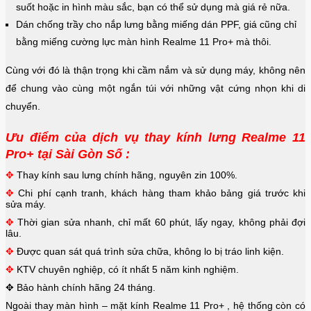
suốt hoặc in hình màu sắc, bạn có thể sử dụng mà giá rẻ nữa.
Dán chống trầy cho nắp lưng bằng miếng dán PPF, giá cũng chỉ
bằng miếng cường lực màn hình Realme 11 Pro+ mà thôi.
Cùng với đó là thận trọng khi cầm nắm và sử dụng máy, không nên
để chung vào cùng một ngắn túi với những vật cứng nhọn khi di
chuyển.
Ưu điểm của dịch vụ thay kính lưng Realme 11
Pro+ tại Sài Gòn Số :
✥
Thay kính sau lưng chính hãng, nguyên zin 100%.
✥
Chi phí cạnh tranh, khách hàng tham khảo bảng giá trước khi
sửa máy.
✥
Thời gian sửa nhanh, chỉ mất 60 phút, lấy ngay, không phải đợi
lâu.
✥
Được quan sát quá trình sửa chữa, không lo bị tráo linh kiện.
✥
KTV chuyên nghiệp, có ít nhất 5 năm kinh nghiệm.
✥
Bảo hành chính hãng 24 tháng.
Ngoài thay màn hình – mặt kính
Realme 11 Pro+
, hệ thống còn có