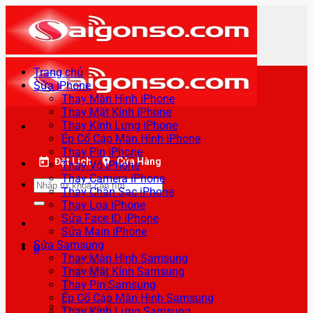
Bỏ
qua
nội
dung
Trang chủ
Sửa iPhone
Thay Màn Hình iPhone
Thay Mặt Kính iPhone
Thay Kính Lưng iPhone
Ép Cổ Cáp Màn Hình iPhone
Thay Pin iPhone
Đặt Lịch
Cửa Hàng
Thay Vỏ iPhone
Thay Camera iPhone
Tìm
Thay Chân Sạc iPhone
kiếm:
Thay Loa iPhone
Sửa Face ID iPhone
Sửa Main iPhone
Sửa Samsung
0
Thay Màn Hình Samsung
Thay Mặt Kính Samsung
Thay Pin Samsung
Ép Cổ Cáp Màn Hình Samsung
Thay Kính Lưng Samsung