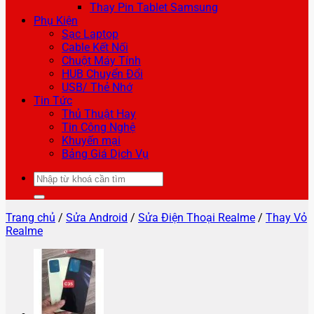
Thay Pin Tablet Samsung
Phụ Kiện
Sạc Laptop
Cable Kết Nối
Chuột Máy Tính
HUB Chuyển Đổi
USB/ Thẻ Nhớ
Tin Tức
Thủ Thuật Hay
Tin Công Nghệ
Khuyến mại
Bảng Giá Dịch Vụ
Tìm
kiếm:
Trang chủ
/
Sửa Android
/
Sửa Điện Thoại Realme
/
Thay Vỏ
Realme