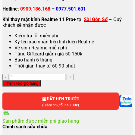
Hotline
:
0909.186.168
–
0977.501.601
Khi thay mặt kính Realme 11 Pro+
tại
Sài Gòn Số
– Quý
khách sẽ nhận được
Kiểm tra lỗi miễn phí
Ký tên xác nhận trên linh kiện Realme
Vệ sinh Realme miễn phí
Tặng Giftcard giảm giá 50-150k
Bảo hành 6 tháng
Thời gian thay từ 60-90 phút
Thay
mặt
Thêm vào giỏ hàng
kính
sau
📅
lưng
ĐẶT HẸN TRƯỚC
Realme
(Giảm 5%, tối đa 100k)
11
Pro+
Sản phẩm được miễn phí giao hàng
số
Chính sách sửa chữa
lượng