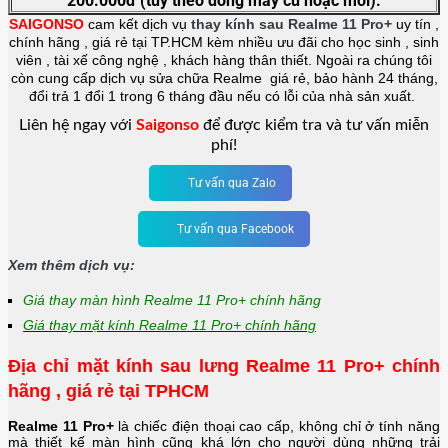
200.000đ (tùy theo dòng máy cũ hoặc mới).
SAIGONSO
cam kết dịch vụ
thay kính sau Realme 11 Pro+
uy tín ,
chính hãng , giá rẻ tại TP.HCM kèm nhiều ưu đãi cho học sinh , sinh
viên , tài xế công nghệ , khách hàng thân thiết. Ngoài ra chúng tôi
còn cung cấp dịch vụ sửa chữa Realme giá rẻ, bảo hành 24 tháng,
đổi trả 1 đổi 1 trong 6 tháng đầu nếu có lỗi của nhà sản xuất.
Liên hệ ngay với
Saigonso
để được kiểm tra và tư vấn miễn
phí!
Tư vấn qua Zalo
Tư vấn qua Facebook
Xem thêm dịch vụ:
Giá thay màn hình Realme 11 Pro+ chính hãng
Giá thay mặt kính Realme 11 Pro+ chính hãng
Địa chỉ mặt kính sau lưng Realme 11 Pro+ chính
hãng , giá rẻ tại TPHCM
Realme 11 Pro+
là chiếc điện thoại cao cấp, không chỉ ở tính năng
mà thiết kế màn hình cũng khá lớn cho người dùng những trải