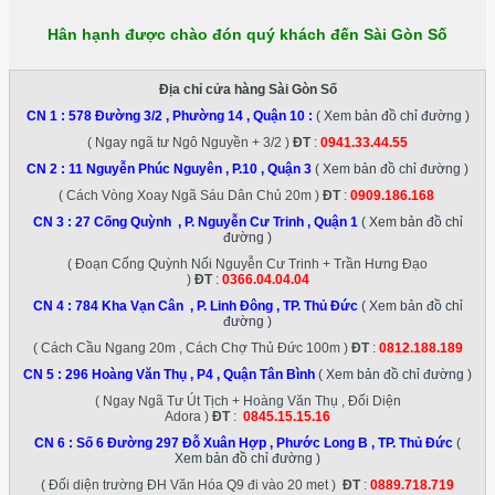
Hân hạnh được chào đón quý khách đến Sài Gòn Số
Địa chỉ cửa hàng Sài Gòn Số
CN 1 :
578 Đường 3/2 , Phường 14 , Quận 10
:
( Xem bản đồ chỉ đường )
( Ngay ngã tư Ngô Nguyền + 3/2 )
ĐT
:
0941.33.44.55
CN 2 :
11 Nguyễn Phúc Nguyên , P.10 , Quận 3
( Xem bản đồ chỉ đường )
( Cách Vòng Xoay Ngã Sáu Dân Chủ 20m )
ĐT
:
0909.186.168
CN 3 :
27 Cống Quỳnh , P. Nguyễn Cư Trinh , Quận 1
( Xem bản đồ chỉ
đường )
( Đoạn Cống Quỳnh Nối Nguyễn Cư Trinh + Trần Hưng Đạo
)
ĐT
:
0366.04.04.04
CN 4 :
784 Kha Vạn Cân , P. Linh Đông , TP. Thủ Đức
( Xem bản đồ chỉ
đường )
( Cách Cầu Ngang 20m , Cách Chợ Thủ Đức 100m )
ĐT
:
0812.188.189
CN 5 :
296 Hoàng Văn Thụ , P4 , Quận Tân Bình
( Xem bản đồ chỉ đường )
( Ngay Ngã Tư Út Tịch + Hoàng Văn Thụ , Đối Diện
Adora )
ĐT
:
0845.15.15.16
CN 6 :
Số 6 Đường 297 Đỗ Xuân Hợp , Phước Long B , TP. Thủ Đức
(
Xem bản đồ chỉ đường )
( Đối diện trường ĐH Văn Hóa Q9 đi vào 20 met )
ĐT
:
0889.718.719