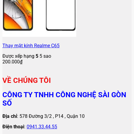
Thay mặt kính Realme C65
Được xếp hạng
5
5 sao
200.000
₫
VỀ CHÚNG TÔI
CÔNG TY TNHH CÔNG NGHỆ SÀI GÒN
SỐ
Địa chỉ
: 578 Đường 3/2 , P14 , Quận 10
Điện thoại
:
0941.33.44.55