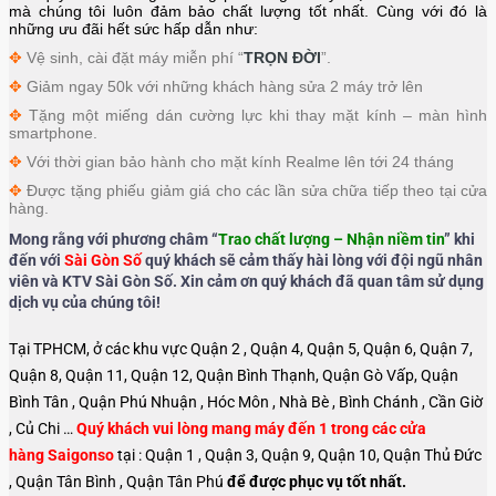
mà chúng tôi luôn đảm bảo chất lượng tốt nhất. Cùng với đó là
những ưu đãi hết sức hấp dẫn như:
✥
Vệ sinh, cài đặt máy miễn phí “
TRỌN ĐỜI
”.
✥
Giảm ngay 50k với những khách hàng sửa 2 máy trở lên
✥
Tặng một miếng dán cường lực khi thay mặt kính – màn hình
smartphone.
✥
Với thời gian bảo hành cho mặt kính Realme lên tới 24 tháng
✥
Được tặng phiếu giảm giá cho các lần sửa chữa tiếp theo tại cửa
hàng.
Mong rằng với phương châm “
Trao chất lượng – Nhận niềm tin
” khi
đến với
Sài Gòn Số
quý khách sẽ cảm thấy hài lòng với đội ngũ nhân
viên và KTV Sài Gòn Số. Xin cảm ơn quý khách đã quan tâm sử dụng
dịch vụ của chúng tôi!
Tại TPHCM, ở các khu vực Quận 2 , Quận 4, Quận 5, Quận 6, Quận 7,
Quận 8, Quận 11, Quận 12, Quận Bình Thạnh, Quận Gò Vấp, Quận
Bình Tân , Quận Phú Nhuận , Hóc Môn , Nhà Bè , Bình Chánh , Cần Giờ
, Củ Chi …
Quý khách vui lòng mang máy đến 1 trong các cửa
hàng Saigonso
tại : Quận 1 , Quận 3, Quận 9, Quận 10, Quận Thủ Đức
, Quận Tân Bình , Quận Tân Phú
để được phục vụ tốt nhất.