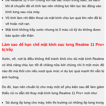
Để Realme 11 Pro+ chung với vật sắc nhọn trong balo, túi xách
khi di chuyển đã vô tình tạo nên những lực liên tục tác động vào
kính lưng sau của máy.
Vô tình làm rớt điện thoại và mặt kính chịu lực quá lớn nên đã bị
vỡ hoặc nứt rạn.
Mặt kính không trầy xước nhưng bị ố màu cũ kỹ do không được
bảo quản cẩn thận.
Làm sao để hạn chế mặt kính sau lưng Realme 11 Pro+
bị trầy
Xước, vỡ, nứt là điều không thể tránh khỏi cho dù mặt kính Realme
có khả năng chịu lực tốt đi chăng nữa bởi chúng chỉ ở một mức độ
nào đó mà thôi còn nếu vượt quá mức ví dụ lực quá mạnh thì vẫn bị
ảnh hưởng.
Do đó, bạn nên chuẩn bị cho máy một số phụ kiện sau để làm giảm
thiểu rủi ro dẫn tới thay mặt kính lưng Realme 11 Pro+ mới như:
Sử dụng ốp lưng cho máy, trên thị trường có những ốp lưng trong