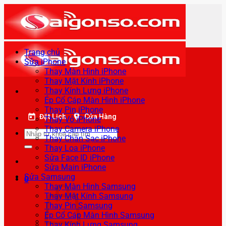
Bỏ
qua
nội
dung
Trang chủ
Sửa iPhone
Thay Màn Hình iPhone
Thay Mặt Kính iPhone
Thay Kính Lưng iPhone
Ép Cổ Cáp Màn Hình iPhone
Thay Pin iPhone
Đặt Lịch
Cửa Hàng
Thay Vỏ iPhone
Thay Camera iPhone
Tìm
Thay Chân Sạc iPhone
kiếm:
Thay Loa iPhone
Sửa Face ID iPhone
Sửa Main iPhone
Sửa Samsung
0
Thay Màn Hình Samsung
Thay Mặt Kính Samsung
Thay Pin Samsung
Ép Cổ Cáp Màn Hình Samsung
Thay Kính Lưng Samsung