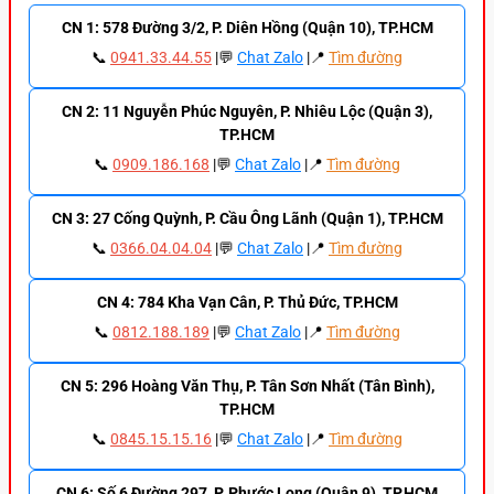
CN 1: 578 Đường 3/2, P. Diên Hồng (Quận 10), TP.HCM
📞
0941.33.44.55
|💬
Chat Zalo
|📍
Tìm đường
CN 2: 11 Nguyễn Phúc Nguyên, P. Nhiêu Lộc (Quận 3),
TP.HCM
📞
0909.186.168
|💬
Chat Zalo
|📍
Tìm đường
CN 3: 27 Cống Quỳnh, P. Cầu Ông Lãnh (Quận 1), TP.HCM
📞
0366.04.04.04
|💬
Chat Zalo
|📍
Tìm đường
CN 4: 784 Kha Vạn Cân, P. Thủ Đức, TP.HCM
📞
0812.188.189
|💬
Chat Zalo
|📍
Tìm đường
CN 5: 296 Hoàng Văn Thụ, P. Tân Sơn Nhất (Tân Bình),
TP.HCM
📞
0845.15.15.16
|💬
Chat Zalo
|📍
Tìm đường
CN 6: Số 6 Đường 297, P. Phước Long (Quận 9), TP.HCM