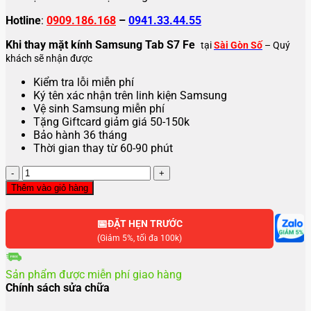
Hotline
:
0909.186.168
–
0941.33.44.55
Khi thay mặt kính Samsung Tab S7 Fe
tại
Sài Gòn Số
– Quý
khách sẽ nhận được
Kiểm tra lỗi miễn phí
Ký tên xác nhận trên linh kiện Samsung
Vệ sinh Samsung miễn phí
Tặng Giftcard giảm giá 50-150k
Bảo hành 36 tháng
Thời gian thay từ 60-90 phút
Thay
mặt
Thêm vào giỏ hàng
kính
Samsung
📅
Tab
ĐẶT HẸN TRƯỚC
S7
(Giảm 5%, tối đa 100k)
Fe
số
Sản phẩm được miễn phí giao hàng
lượng
Chính sách sửa chữa