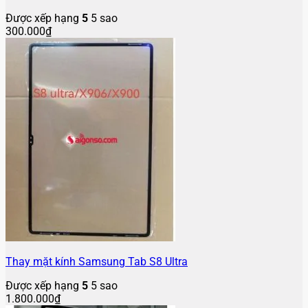
Được xếp hạng
5
5 sao
300.000
₫
Thay mặt kính Samsung Tab S8 Ultra
Được xếp hạng
5
5 sao
1.800.000
₫