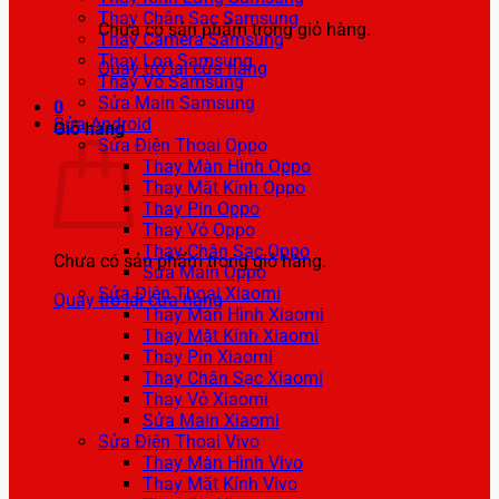
Thay Chân Sạc Samsung
Chưa có sản phẩm trong giỏ hàng.
Thay Camera Samsung
Thay Loa Samsung
Quay trở lại cửa hàng
Thay Vỏ Samsung
Sửa Main Samsung
0
Sửa Android
Giỏ hàng
Sửa Điện Thoại Oppo
Thay Màn Hình Oppo
Thay Mặt Kính Oppo
Thay Pin Oppo
Thay Vỏ Oppo
Thay Chân Sạc Oppo
Chưa có sản phẩm trong giỏ hàng.
Sửa Main Oppo
Sửa Điện Thoại Xiaomi
Quay trở lại cửa hàng
Thay Màn Hình Xiaomi
Thay Mặt Kính Xiaomi
Thay Pin Xiaomi
Thay Chân Sạc Xiaomi
Thay Vỏ Xiaomi
Sửa Main Xiaomi
Sửa Điện Thoại Vivo
Thay Màn Hình Vivo
Thay Mặt Kính Vivo