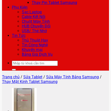
Thay Pin Tablet Samsung
Phụ Kiện
Sạc Laptop
Cable Kết Nối
Chuột Máy Tính
HUB Chuyển Đổi
USB/ Thẻ Nhớ
Tin Tức
Thủ Thuật Hay
Tin Công Nghệ
Khuyến mại
Bảng Giá Dịch Vụ
Tìm
kiếm:
Trang chủ
/
Sửa Tablet
/
Sửa Máy Tính Bảng Samsung
/
Thay Mặt Kính Tablet Samsung