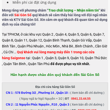
Miễn phí cài đặt ứng dụng
Mong rằng với phương châm “
Trao chất lượng – Nhận niềm tin
” khi
đến với
Sài Gòn Số
quý khách sẽ cảm thấy hài lòng với đội ngũ nhân
viên và KTV Sài Gòn Số. Xin cảm ơn quý khách đã quan tâm sử dụng
dịch vụ của chúng tôi!
Tại TPHCM, ở các khu vực Quận 2 , Quận 4, Quận 5, Quận 6, Quận 7,
Quận 8, Quận 11, Quận 12, Quận Bình Thạnh, Quận Gò Vấp, Quận
Bình Tân , Quận Phú Nhuận , Hóc Môn , Nhà Bè , Bình Chánh , Cần Giờ
, Củ Chi …
Quý khách vui lòng mang máy đến 1 trong các cửa
hàng Saigonso
tại : Quận 1 , Quận 3, Quận 9, Quận 10, Quận Thủ Đức
, Quận Tân Bình , Quận Tân Phú
để được phục vụ tốt nhất.
Hân hạnh được chào đón quý khách đến Sài Gòn Số
Địa chỉ cửa hàng Sài Gòn Số
CN 1 :
578 Đường 3/2 , Phường 14 , Quận 10
:
( Xem bản đồ chỉ đường )
( Ngay ngã tư Ngô Nguyền + 3/2 )
ĐT
:
0941.33.44.55
CN 2 :
11 Nguyễn Phúc Nguyên , P.10 , Quận 3
( Xem bản đồ chỉ đường )