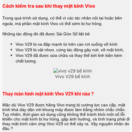
Cách kiểm tra sau khi thay mặt kính Vivo
Trong quá trình sử dụng, có thể vì các tác nhân nội tại hoặc bên
ngoài, mà phần mặt kính Vivo có thể sớm bị hư hỏng.
Những tác động đó đã được Sài Gòn Số liệt kê:
Vivo V29 bị va đập mạnh từ trên cao rơi xuống vỡ kính
Vivo V29 bị vật nhọn, cứng tác động gây nứt, vỡ mặt kính,
Vivo V29 đã được sửa chữa và thay thế bởi linh kiện kém
chất lượng.
Vivo V29 bể kính
Thay màn hình mặt kính Vivo V29 khi nào ?
Mặc dù Vivo V29 được hãng
Vivo
trang bị cường lực cao cấp, mặt
kính khá dày dặn với khung máy được làm bằng nhôm chắc chắn.
Tuy nhiên, thời gian sử dụng cũng không thể tránh khỏi một số lỗi
khiến cho mặt kính bị hư hỏng, gặp ảnh hưởng, và tình trạng phải đi
thay mặt kính cảm ứng Vivo V29 có thể xảy ra. Vậy nguyên nhân do
đâu ?