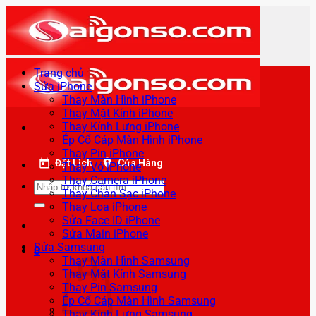
Bỏ
qua
nội
dung
Trang chủ
Sửa iPhone
Thay Màn Hình iPhone
Thay Mặt Kính iPhone
Thay Kính Lưng iPhone
Ép Cổ Cáp Màn Hình iPhone
Thay Pin iPhone
Đặt Lịch
Cửa Hàng
Thay Vỏ iPhone
Thay Camera iPhone
Tìm
Thay Chân Sạc iPhone
kiếm:
Thay Loa iPhone
Sửa Face ID iPhone
Sửa Main iPhone
Sửa Samsung
0
Thay Màn Hình Samsung
Thay Mặt Kính Samsung
Thay Pin Samsung
Ép Cổ Cáp Màn Hình Samsung
Thay Kính Lưng Samsung