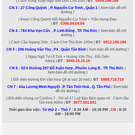
( Cách Vòng Xoay Ngã Sáu Dân Chủ 20m )
ĐT
:
0909.186.168
CN 3 :
27 Cống Quỳnh , P. Nguyễn Cư Trinh , Quận 1
( Xem bản đồ chỉ
đường )
( Đoạn Cống Quỳnh Nối Nguyễn Cư Trinh + Trần Hưng Đạo
)
ĐT
:
0366.04.04.04
CN 4 :
784 Kha Vạn Cân , P. Linh Đông , TP. Thủ Đức
( Xem bản đồ chỉ
đường )
( Cách Cầu Ngang 20m , Cách Chợ Thủ Đức 100m )
ĐT
:
0812.188.189
CN 5 :
296 Hoàng Văn Thụ , P4 , Quận Tân Bình
( Xem bản đồ chỉ đường )
( Ngay Ngã Tư Út Tịch + Hoàng Văn Thụ , Đối Diện
Adora )
ĐT
:
0845.15.15.16
CN 6 :
Số 6 Đường 297 Đỗ Xuân Hợp , Phước Long B , TP. Thủ Đức
(
Xem bản đồ chỉ đường )
( Đối diện trường ĐH Văn Hóa Q9 đi vào 20 met )
ĐT
:
0889.718.719
CN 7 :
44a Lương Minh Nguyệt ,P. Tân Thới Hoà , Q. Tân Phú
( Xem bản
đồ chỉ đường )
( Đối diện chung cư Carillon 7 , Tới số 47 Luỹ Bán Bích quẹo vô , Cách cầu
Tân Hoá 400m )
ĐT
:
0977.501.601
Thời gian làm việc:
Từ thứ 2 – Thứ 7
: 8:30 AM – 19:30 PM ,
CN
: 8:30
AM – 18:00 PM