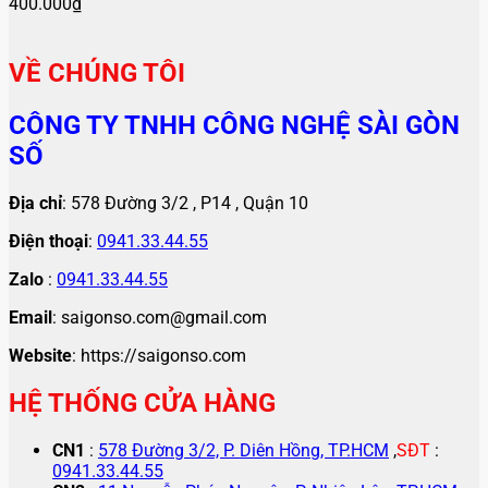
400.000
₫
VỀ CHÚNG TÔI
CÔNG TY TNHH CÔNG NGHỆ SÀI GÒN
SỐ
Địa chỉ
: 578 Đường 3/2 , P14 , Quận 10
Điện thoại
:
0941.33.44.55
Zalo
:
0941.33.44.55
Email
: saigonso.com@gmail.com
Website
: https://saigonso.com
HỆ THỐNG CỬA HÀNG
CN1
:
578 Đường 3/2, P. Diên Hồng, TP.HCM
,
SĐT
:
0941.33.44.55