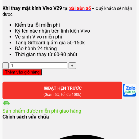
Khi thay mặt kính Vivo V29
tại
Sài Gòn Số
– Quý khách sẽ nhận
được
Kiểm tra lỗi miễn phí
Ký tên xác nhận trên linh kiện Vivo
Vệ sinh Vivo miễn phí
Tặng Giftcard giảm giá 50-150k
Bảo hành 24 tháng
Thời gian thay từ 60-90 phút
Thay
mặt
Thêm vào giỏ hàng
kính
Vivo
📅
V29
ĐẶT HẸN TRƯỚC
số
(Giảm 5%, tối đa 100k)
lượng
Sản phẩm được miễn phí giao hàng
Chính sách sửa chữa