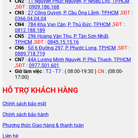
CN2
:
11 Nguyễn Phúc Nguyên, P. Nhiêu Lộc, TP.HCM
,
SĐT
:
0909.186.168
CN3
:
27 Cống Quỳnh, P. Cầu Ông Lãnh, TP.HCM
,
SĐT
:
0366.04.04.04
CN4
:
784 Kha Vạn Cân, P. Thủ Đức, TP.HCM
,
SĐT
:
0812.188.189
CN5
:
296 Hoàng Văn Thụ, P. Tân Sơn Nhất,
TP.HCM
,
SĐT
:
0845.15.15.16
CN6
:
Số 6 Đường 297, P. Phước Long, TP.HCM
,
SĐT
:
0889.718.719
CN7
:
44A Lương Minh Nguyệt, P. Phú Thạnh, TP.HCM
,
SĐT
:
0977.501.601
Giờ làm việc
:
T2 - T7
: ( 08:00-19:30 )
CN
: (08:00-
17:00)
HỖ TRỢ KHÁCH HÀNG
Chính sách bảo mật
Chính sách bảo hành
Phương thức Giao hàng & thanh toán
Liên hệ