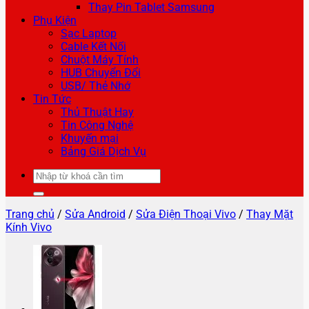
Thay Pin Tablet Samsung
Phụ Kiện
Sạc Laptop
Cable Kết Nối
Chuột Máy Tính
HUB Chuyển Đổi
USB/ Thẻ Nhớ
Tin Tức
Thủ Thuật Hay
Tin Công Nghệ
Khuyến mại
Bảng Giá Dịch Vụ
Tìm
kiếm:
Trang chủ
/
Sửa Android
/
Sửa Điện Thoại Vivo
/
Thay Mặt
Kính Vivo