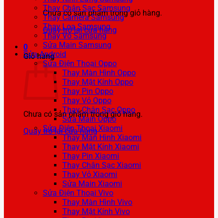
Thay Chân Sạc Samsung
Chưa có sản phẩm trong giỏ hàng.
Thay Camera Samsung
Thay Loa Samsung
Quay trở lại cửa hàng
Thay Vỏ Samsung
Sửa Main Samsung
0
Sửa Android
Giỏ hàng
Sửa Điện Thoại Oppo
Thay Màn Hình Oppo
Thay Mặt Kính Oppo
Thay Pin Oppo
Thay Vỏ Oppo
Thay Chân Sạc Oppo
Chưa có sản phẩm trong giỏ hàng.
Sửa Main Oppo
Sửa Điện Thoại Xiaomi
Quay trở lại cửa hàng
Thay Màn Hình Xiaomi
Thay Mặt Kính Xiaomi
Thay Pin Xiaomi
Thay Chân Sạc Xiaomi
Thay Vỏ Xiaomi
Sửa Main Xiaomi
Sửa Điện Thoại Vivo
Thay Màn Hình Vivo
Thay Mặt Kính Vivo