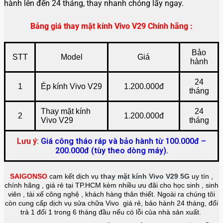
hành lên đến 24 tháng, thay nhanh chóng lấy ngay.
Bảng giá thay mặt kính Vivo V29 Chính hãng :
Bảo
STT
Model
Giá
hành
24
1
Ép kính Vivo V29
1.200.000đ
tháng
Thay mặt kính
24
2
1.200.000đ
Vivo V29
tháng
Lưu ý
:
Giá công tháo ráp và bảo hành từ 100.000đ –
200.000đ (tùy theo dòng máy).
SAIGONSO
cam kết dịch vụ
thay mặt kính Vivo V29
5G
uy tín ,
chính hãng , giá rẻ tại TP.HCM kèm nhiều ưu đãi cho học sinh , sinh
viên , tài xế công nghệ , khách hàng thân thiết. Ngoài ra chúng tôi
còn cung cấp dịch vụ sửa chữa Vivo giá rẻ, bảo hành 24 tháng, đổi
trả 1 đổi 1 trong 6 tháng đầu nếu có lỗi của nhà sản xuất.