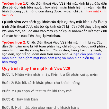
Trường hợp 1
:
Chiếc điện thoại
Vivo V29
khi mặt kính bị va đập dẫn
đến bể lớp kính bên ngoài , tuy nhiên màn hình hiển thị vẫn hiển thị
bình thường , cảm ứng còn dùng được ⇒bạn chỉ cần
thay mặt kính
Vivo V29
Ép kính Vivo V29
cách gọi khác của dịch vụ thay mặt kính. Đây là quy
trình điện thoại được cắt bỏ lớp kính cũ đã bị nứt vỡ để thay bằng một
lớp kính mới, sau đó đưa vào máy ép để ép lại nhằm gắn kết mặt kính
và màn hình của điện thoại lại với nhau.
Trường hợp 2
:
Chiếc điện thoại
Vivo V29
khi màn hình bị va đập
dẫn đến cảm ứng bị liệt toàn phần hay chỉ sử dụng được một phần ,
màn hình hiển thị không lên hình “bị tối đen, trắng toàn mặt kính,
sọc đen, sọc trắng, đốm đen trên màn hình ⇒
bạn cần phải thay
màn hình ”bao gồm mặt kính cảm ứng và màn hình hiển thị LCD
bên trong
”.
Quy trình thay thế mặt kính Vivo V29
Bước 1: Nhân viên nhận máy. Kiểm tra lỗi phần cứng, mềm
Bước 2: Báo lỗi, cách khắc phục cho khách hàng
Bước 3: Lựa chọn và test trước khi thay mới
Bước 4: Thay linh kiện
Bước 5: Hoàn tất, bàn giao máy cho khách hàng