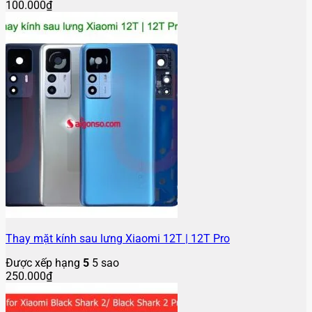
100.000
₫
Thay mặt kính sau lưng Xiaomi 12T | 12T Pro
Được xếp hạng
5
5 sao
250.000
₫