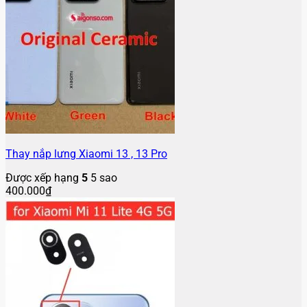
Thay nắp lưng Xiaomi 13 , 13 Pro
Được xếp hạng
5
5 sao
400.000
₫