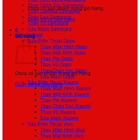
Thay Chân Sạc Samsung
Chưa có sản phẩm trong giỏ hàng.
Thay Camera Samsung
Thay Loa Samsung
Quay trở lại cửa hàng
Thay Vỏ Samsung
Sửa Main Samsung
0
Sửa Android
Giỏ hàng
Sửa Điện Thoại Oppo
Thay Màn Hình Oppo
Thay Mặt Kính Oppo
Thay Pin Oppo
Thay Vỏ Oppo
Thay Chân Sạc Oppo
Chưa có sản phẩm trong giỏ hàng.
Sửa Main Oppo
Sửa Điện Thoại Xiaomi
Quay trở lại cửa hàng
Thay Màn Hình Xiaomi
Thay Mặt Kính Xiaomi
Thay Pin Xiaomi
Thay Chân Sạc Xiaomi
Thay Vỏ Xiaomi
Sửa Main Xiaomi
Sửa Điện Thoại Vivo
Thay Màn Hình Vivo
Thay Mặt Kính Vivo