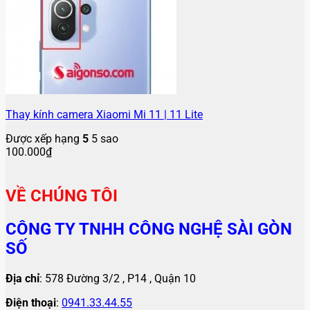
Thay kính camera Xiaomi Mi 11 | 11 Lite
Được xếp hạng
5
5 sao
100.000
₫
VỀ CHÚNG TÔI
CÔNG TY TNHH CÔNG NGHỆ SÀI GÒN
SỐ
Địa chỉ
: 578 Đường 3/2 , P14 , Quận 10
Điện thoại
:
0941.33.44.55