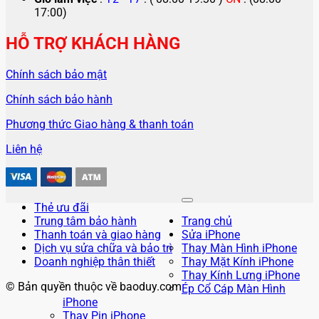
17:00)
HỖ TRỢ KHÁCH HÀNG
Chính sách bảo mật
Chính sách bảo hành
Phương thức Giao hàng & thanh toán
Liên hệ
Thẻ ưu đãi
Trung tâm bảo hành
Trang chủ
Thanh toán và giao hàng
Sửa iPhone
Dịch vụ sửa chữa và bảo trì
Thay Màn Hình iPhone
Doanh nghiệp thân thiết
Thay Mặt Kính iPhone
Thay Kính Lưng iPhone
© Bản quyền thuộc về baoduy.com
Ép Cổ Cáp Màn Hình
iPhone
Thay Pin iPhone