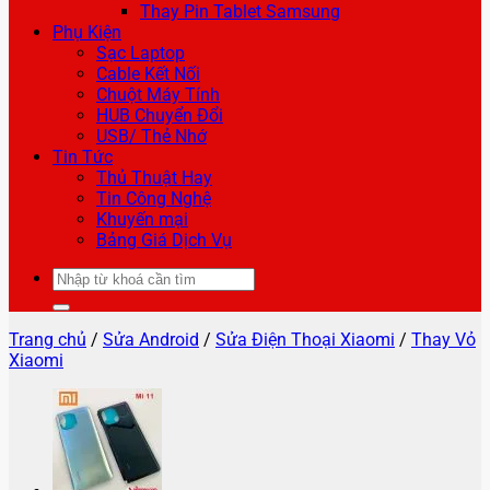
Thay Pin Tablet Samsung
Phụ Kiện
Sạc Laptop
Cable Kết Nối
Chuột Máy Tính
HUB Chuyển Đổi
USB/ Thẻ Nhớ
Tin Tức
Thủ Thuật Hay
Tin Công Nghệ
Khuyến mại
Bảng Giá Dịch Vụ
Tìm
kiếm:
Trang chủ
/
Sửa Android
/
Sửa Điện Thoại Xiaomi
/
Thay Vỏ
Xiaomi