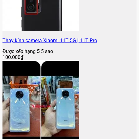
Thay kính camera Xiaomi 11T 5G | 11T Pro
Được xếp hạng
5
5 sao
100.000
₫