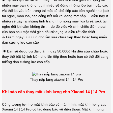
✹ Tại sao lại cần vệ sinh máy : Do sau một thời gian sử dụng tất
nhiên máy bạn không ít thì nhiều sẽ đóng những lớp bụi, hoặc các
vật thể lọt vào bên trong tại một số chỗ tiếp xúc bên ngoài như jack
tai nghe, màn loa, các cổng kết nối khi đóng mở nắp … điều này ít
nhiều sẽ gây ra những tình trạng như nóng máy, loa bị rè, jack tai
nghe đôi khi cắm không ăn … do đó việc vệ sinh chiếc điện thoại
của bạn sau một thời gian dài sử dụng là điều rất cần thiết.
➜ Giảm ngay 50.000đ cho lần sửa chữa tiếp theo hoặc tặng miến
dán cường lực cao cấp
✹ Bạn sẽ được ưu đãi giảm ngay 50.000đ khi đến sửa chữa hoặc
thay thế bất kỳ linh kiện cho lần tiếp theo hoặc bạn có thể đổi sang
miếng dán cường lực cao cấp.
Thay nắp lưng xiaomi 14 | 14 Pro
Khi nào cần thay mặt kính lưng cho Xiaomi 14 | 14 Pro
Cũng tương tự như mặt kính bảo vệ màn hình, mặt kính lưng sau
Xiaomi 14 | 14 Pro có tác dụng bảo vệ điện thoại. Mặt kính lưng