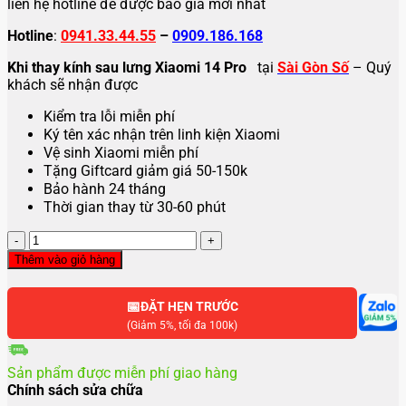
liên hệ hotline để được báo giá mới nhất
Hotline
:
0941.33.44.55
–
0909.186.168
Khi thay kính sau lưng Xiaomi 14 Pro
tại
Sài Gòn Số
– Quý
khách sẽ nhận được
Kiểm tra lỗi miễn phí
Ký tên xác nhận trên linh kiện Xiaomi
Vệ sinh Xiaomi miễn phí
Tặng Giftcard giảm giá 50-150k
Bảo hành 24 tháng
Thời gian thay từ 30-60 phút
Thay
mặt
Thêm vào giỏ hàng
kính
sau
📅
lưng
ĐẶT HẸN TRƯỚC
Xiaomi
(Giảm 5%, tối đa 100k)
14
|
Sản phẩm được miễn phí giao hàng
14
Chính sách sửa chữa
Pro