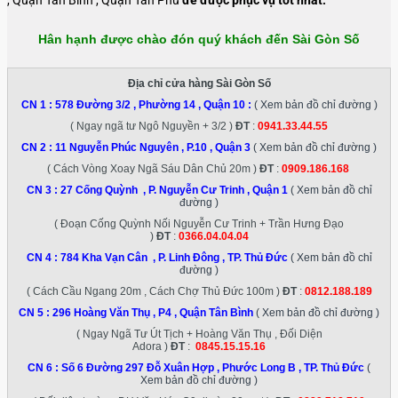
, Quận Tân Bình , Quận Tân Phú
để được phục vụ tốt nhất.
Hân hạnh được chào đón quý khách đến Sài Gòn Số
Địa chỉ cửa hàng Sài Gòn Số
CN 1 :
578 Đường 3/2 , Phường 14 , Quận 10
:
( Xem bản đồ chỉ đường )
( Ngay ngã tư Ngô Nguyền + 3/2 )
ĐT
:
0941.33.44.55
CN 2 :
11 Nguyễn Phúc Nguyên , P.10 , Quận 3
( Xem bản đồ chỉ đường )
( Cách Vòng Xoay Ngã Sáu Dân Chủ 20m )
ĐT
:
0909.186.168
CN 3 :
27 Cống Quỳnh , P. Nguyễn Cư Trinh , Quận 1
( Xem bản đồ chỉ
đường )
( Đoạn Cống Quỳnh Nối Nguyễn Cư Trinh + Trần Hưng Đạo
)
ĐT
:
0366.04.04.04
CN 4 :
784 Kha Vạn Cân , P. Linh Đông , TP. Thủ Đức
( Xem bản đồ chỉ
đường )
( Cách Cầu Ngang 20m , Cách Chợ Thủ Đức 100m )
ĐT
:
0812.188.189
CN 5 :
296 Hoàng Văn Thụ , P4 , Quận Tân Bình
( Xem bản đồ chỉ đường )
( Ngay Ngã Tư Út Tịch + Hoàng Văn Thụ , Đối Diện
Adora )
ĐT
:
0845.15.15.16
CN 6 :
Số 6 Đường 297 Đỗ Xuân Hợp , Phước Long B , TP. Thủ Đức
(
Xem bản đồ chỉ đường )