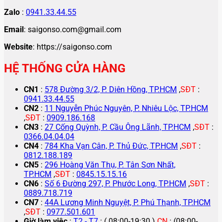
Zalo
:
0941.33.44.55
Email
: saigonso.com@gmail.com
Website
: https://saigonso.com
HỆ THỐNG CỬA HÀNG
CN1
:
578 Đường 3/2, P. Diên Hồng, TP.HCM
,
SĐT
:
0941.33.44.55
CN2
:
11 Nguyễn Phúc Nguyên, P. Nhiêu Lộc, TP.HCM
,
SĐT
:
0909.186.168
CN3
:
27 Cống Quỳnh, P. Cầu Ông Lãnh, TP.HCM
,
SĐT
:
0366.04.04.04
CN4
:
784 Kha Vạn Cân, P. Thủ Đức, TP.HCM
,
SĐT
:
0812.188.189
CN5
:
296 Hoàng Văn Thụ, P. Tân Sơn Nhất,
TP.HCM
,
SĐT
:
0845.15.15.16
CN6
:
Số 6 Đường 297, P. Phước Long, TP.HCM
,
SĐT
:
0889.718.719
CN7
:
44A Lương Minh Nguyệt, P. Phú Thạnh, TP.HCM
,
SĐT
:
0977.501.601
Giờ làm việc
:
T2 - T7
: ( 08:00-19:30 )
CN
: (08:00-