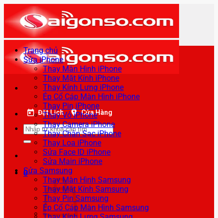
Bỏ
qua
nội
dung
Trang chủ
Sửa iPhone
Thay Màn Hình iPhone
Thay Mặt Kính iPhone
Thay Kính Lưng iPhone
Ép Cổ Cáp Màn Hình iPhone
Thay Pin iPhone
Đặt Lịch
Cửa Hàng
Thay Vỏ iPhone
Thay Camera iPhone
Tìm
Thay Chân Sạc iPhone
kiếm:
Thay Loa iPhone
Sửa Face ID iPhone
Sửa Main iPhone
Sửa Samsung
0
Thay Màn Hình Samsung
Thay Mặt Kính Samsung
Thay Pin Samsung
Ép Cổ Cáp Màn Hình Samsung
Thay Kính Lưng Samsung