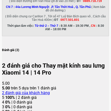
( Đối diện trường ĐH Văn Hóa Q9 đi vào 20 met )
ĐT
:
0889.718.719
CN 7 :
44a Lương Minh Nguyệt ,P. Tân Thới Hoà , Q. Tân Phú
( Xem bản
đồ chỉ đường )
( Đối diện chung cư Carillon 7 , Tới số 47 Luỹ Bán Bích quẹo vô , Cách cầu
Tân Hoá 400m )
ĐT
:
0977.501.601
Thời gian làm việc:
Từ thứ 2 – Thứ 7
: 8:30 AM – 19:30 PM ,
CN
: 8:30
AM – 18:00 PM
Đánh giá (2)
2 đánh giá cho
Thay mặt kính sau lưng
Xiaomi 14 | 14 Pro
5.00
5.00
trên 5 dựa trên
1
đánh giá
2
đánh giá của khách hàng
5
100%
| 2 đánh giá
4
0%
| 0 đánh giá
3
0%
| 0 đánh giá