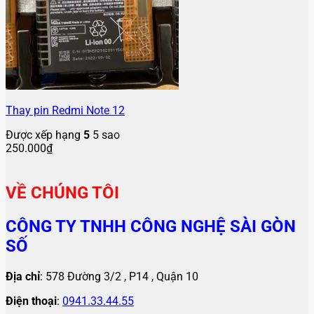
Thay pin Redmi Note 12
Được xếp hạng
5
5 sao
250.000
₫
VỀ CHÚNG TÔI
CÔNG TY TNHH CÔNG NGHỆ SÀI GÒN
SỐ
Địa chỉ
: 578 Đường 3/2 , P14 , Quận 10
Điện thoại
:
0941.33.44.55