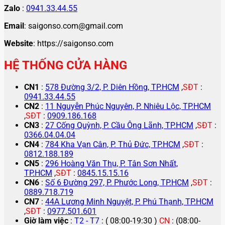
Zalo
:
0941.33.44.55
Email
: saigonso.com@gmail.com
Website
: https://saigonso.com
HỆ THỐNG CỬA HÀNG
CN1
:
578 Đường 3/2, P. Diên Hồng, TP.HCM
,
SĐT
:
0941.33.44.55
CN2
:
11 Nguyễn Phúc Nguyên, P. Nhiêu Lộc, TP.HCM
,
SĐT
:
0909.186.168
CN3
:
27 Cống Quỳnh, P. Cầu Ông Lãnh, TP.HCM
,
SĐT
:
0366.04.04.04
CN4
:
784 Kha Vạn Cân, P. Thủ Đức, TP.HCM
,
SĐT
:
0812.188.189
CN5
:
296 Hoàng Văn Thụ, P. Tân Sơn Nhất,
TP.HCM
,
SĐT
:
0845.15.15.16
CN6
:
Số 6 Đường 297, P. Phước Long, TP.HCM
,
SĐT
:
0889.718.719
CN7
:
44A Lương Minh Nguyệt, P. Phú Thạnh, TP.HCM
,
SĐT
:
0977.501.601
Giờ làm việc
:
T2 - T7
: ( 08:00-19:30 )
CN
: (08:00-