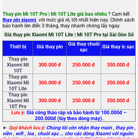
Thay pin Mi 10T Pro | Mi 10T Lite giá bao nhiêu ?
Cam kết
thay pin xiaomi
với mức giá rẻ, tốt nhất hiện nay. Chính sách
bảo hành lên đến 3 tháng, thay nhanh chóng lấy ngay.
Giá thay pin Xiaomi Mi 10T Lite | Mi 10T Pro tại Sài Gòn Số
Giá thay chuôi
Thiết bị
Giá thay pin
Giá thay ic sạc
sạc
Thay pin
Xiaomi Mi
300.000 đ
250.000 đ
350.000 đ
10T
Thay pin
Xiaomi Mi
300.000 đ
250.000 đ
350.000 đ
10T Lite
Thay pin
Xiaomi Mi
300.000 đ
250.000 đ
350.000 đ
10T Pro
Lưu ý
:
Giá công tháo ráp và bảo hành từ 100.000đ –
200.000đ (tùy theo dòng máy).
►
Quý khách lưu ý
: Chúng tôi còn nhận thay main
, thay pin ,
viền , wifi , loa , chuôi sạc … cho các dòng Xiaomi với nguồn