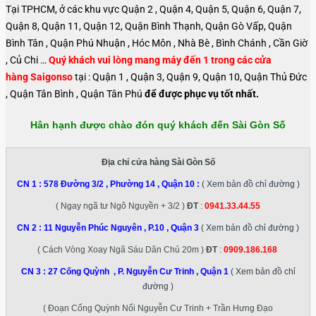
Tại TPHCM, ở các khu vực Quận 2 , Quận 4, Quận 5, Quận 6, Quận 7,
Quận 8, Quận 11, Quận 12, Quận Bình Thạnh, Quận Gò Vấp, Quận
Bình Tân , Quận Phú Nhuận , Hóc Môn , Nhà Bè , Bình Chánh , Cần Giờ
, Củ Chi …
Quý khách vui lòng mang máy đến 1 trong các cửa
hàng Saigonso
tại : Quận 1 , Quận 3, Quận 9, Quận 10, Quận Thủ Đức
, Quận Tân Bình , Quận Tân Phú
để được phục vụ tốt nhất.
Hân hạnh được chào đón quý khách đến Sài Gòn Số
Địa chỉ cửa hàng Sài Gòn Số
CN 1 :
578 Đường 3/2 , Phường 14 , Quận 10
:
( Xem bản đồ chỉ đường )
( Ngay ngã tư Ngô Nguyền + 3/2 )
ĐT
:
0941.33.44.55
CN 2 :
11 Nguyễn Phúc Nguyên , P.10 , Quận 3
( Xem bản đồ chỉ đường )
( Cách Vòng Xoay Ngã Sáu Dân Chủ 20m )
ĐT
:
0909.186.168
CN 3 :
27 Cống Quỳnh , P. Nguyễn Cư Trinh , Quận 1
( Xem bản đồ chỉ
đường )
( Đoạn Cống Quỳnh Nối Nguyễn Cư Trinh + Trần Hưng Đạo