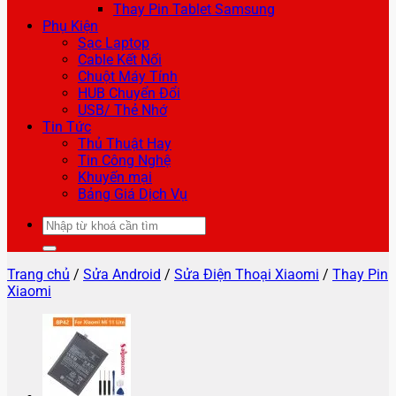
Thay Pin Tablet Samsung
Phụ Kiện
Sạc Laptop
Cable Kết Nối
Chuột Máy Tính
HUB Chuyển Đổi
USB/ Thẻ Nhớ
Tin Tức
Thủ Thuật Hay
Tin Công Nghệ
Khuyến mại
Bảng Giá Dịch Vụ
Tìm
kiếm:
Trang chủ
/
Sửa Android
/
Sửa Điện Thoại Xiaomi
/
Thay Pin
Xiaomi