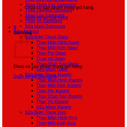
Thay Chân Sạc Samsung
Chưa có sản phẩm trong giỏ hàng.
Thay Camera Samsung
Thay Loa Samsung
Quay trở lại cửa hàng
Thay Vỏ Samsung
Sửa Main Samsung
0
Sửa Android
Giỏ hàng
Sửa Điện Thoại Oppo
Thay Màn Hình Oppo
Thay Mặt Kính Oppo
Thay Pin Oppo
Thay Vỏ Oppo
Thay Chân Sạc Oppo
Chưa có sản phẩm trong giỏ hàng.
Sửa Main Oppo
Sửa Điện Thoại Xiaomi
Quay trở lại cửa hàng
Thay Màn Hình Xiaomi
Thay Mặt Kính Xiaomi
Thay Pin Xiaomi
Thay Chân Sạc Xiaomi
Thay Vỏ Xiaomi
Sửa Main Xiaomi
Sửa Điện Thoại Vivo
Thay Màn Hình Vivo
Thay Mặt Kính Vivo