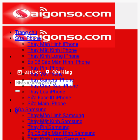
Bỏ
qua
nội
dung
Trang chủ
Sửa iPhone
Thay Màn Hình iPhone
Thay Mặt Kính iPhone
Thay Kính Lưng iPhone
Ép Cổ Cáp Màn Hình iPhone
Thay Pin iPhone
Đặt Lịch
Cửa Hàng
Thay Vỏ iPhone
Thay Camera iPhone
Tìm
Thay Chân Sạc iPhone
kiếm:
Thay Loa iPhone
Sửa Face ID iPhone
Sửa Main iPhone
Sửa Samsung
0
Thay Màn Hình Samsung
Thay Mặt Kính Samsung
Thay Pin Samsung
Ép Cổ Cáp Màn Hình Samsung
Thay Kính Lưng Samsung