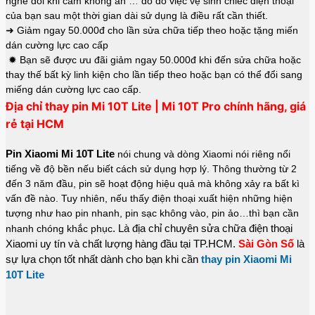
nghe đôi khi cắm không ăn … do đó việc vệ sinh chiếc điện thoại
của bạn sau một thời gian dài sử dụng là điều rất cần thiết.
➜ Giảm ngay 50.000đ cho lần sửa chữa tiếp theo hoặc tặng miến
dán cường lực cao cấp
✹ Bạn sẽ được ưu đãi giảm ngay 50.000đ khi đến sửa chữa hoặc
thay thế bất kỳ linh kiện cho lần tiếp theo hoặc bạn có thể đổi sang
miếng dán cường lực cao cấp.
Địa chỉ thay pin Mi 10T Lite | Mi 10T Pro chính hãng, giá
rẻ tại HCM
Pin Xiaomi Mi 10T Lite
nói chung và dòng Xiaomi nói riêng nổi
tiếng về độ bền nếu biết cách sử dụng hợp lý. Thông thường từ 2
đến 3 năm đầu, pin sẽ hoạt động hiệu quả mà không xảy ra bất kì
vấn đề nào. Tuy nhiên, nếu thấy điện thoại xuất hiện những hiện
tượng như hao pin nhanh, pin sạc không vào, pin ảo…thì bạn cần
. Là địa chỉ chuyên sửa chữa điện thoại
nhanh chóng khắc phục
Xiaomi uy tín và chất lượng hàng đầu tại TP.HCM.
Sài Gòn Số
là
sự lựa chọn tốt nhất dành cho bạn khi cần
thay pin Xiaomi Mi
10T Lite