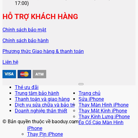
17:00)
HỖ TRỢ KHÁCH HÀNG
Chính sách bảo mật
Chính sách bảo hành
Phương thức Giao hàng & thanh toán
Liên hệ
Thẻ ưu đãi
Trung tâm bảo hành
Trang chủ
Thanh toán và giao hàng
Sửa iPhone
Dịch vụ sửa chữa và bảo trì
Thay Màn Hình iPhone
Doanh nghiệp thân thiết
Thay Mặt Kính iPhone
Thay Kính Lưng iPhone
© Bản quyền thuộc về baoduy.com
Ép Cổ Cáp Màn Hình
iPhone
Thay Pin iPhone