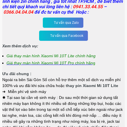
linh kiện zin chính hãng , giá tốt nhất TP.HCM , để biết thêm
chi tiết quý khach vui lòng liên hệ :
0941.33.44.55
–
0366.04.04.04
để đc tư vấn cụ thể Hoặc :
Tư vấn qua Zalo
Tư vấn qua Facebook
Xem thêm dịch vụ:
Giá thay màn hình Xiaomi Mi 10T Lite chính hãng
Giá thay màn hình Xiaomi Mi 10T Pro
chính hãng
Ưu đãi chung :
Ngoài ra bên Sài Gòn Số còn hỗ trợ thêm một số dịch vụ miễn phí
100% và ưu đãi khi sửa chữa hoặc
thay pin Xiaomi Mi 10T Lite
➜ Miễn phí vệ sinh máy
✹ Tại sao lại cần vệ sinh máy : Do sau một thời gian sử dụng tất
nhiên máy bạn không ít thì nhiều sẽ đóng những lớp bụi, hoặc các
vật thể lọt vào bên trong tại một số chỗ tiếp xúc bên ngoài như jack
tai nghe, màn loa, các cổng kết nối khi đóng mở nắp … điều này ít
nhiều sẽ gây ra những tình trạng như nóng máy, loa bị rè, jack tai