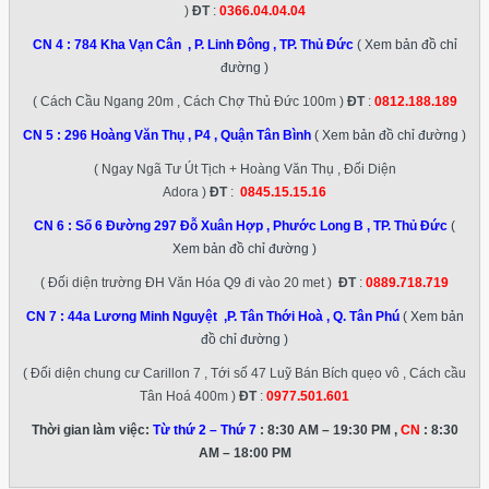
)
ĐT
:
0366.04.04.04
CN 4 :
784 Kha Vạn Cân , P. Linh Đông , TP. Thủ Đức
( Xem bản đồ chỉ
đường )
( Cách Cầu Ngang 20m , Cách Chợ Thủ Đức 100m )
ĐT
:
0812.188.189
CN 5 :
296 Hoàng Văn Thụ , P4 , Quận Tân Bình
( Xem bản đồ chỉ đường )
( Ngay Ngã Tư Út Tịch + Hoàng Văn Thụ , Đối Diện
Adora )
ĐT
:
0845.15.15.16
CN 6 :
Số 6 Đường 297 Đỗ Xuân Hợp , Phước Long B , TP. Thủ Đức
(
Xem bản đồ chỉ đường )
( Đối diện trường ĐH Văn Hóa Q9 đi vào 20 met )
ĐT
:
0889.718.719
CN 7 :
44a Lương Minh Nguyệt ,P. Tân Thới Hoà , Q. Tân Phú
( Xem bản
đồ chỉ đường )
( Đối diện chung cư Carillon 7 , Tới số 47 Luỹ Bán Bích quẹo vô , Cách cầu
Tân Hoá 400m )
ĐT
:
0977.501.601
Thời gian làm việc:
Từ thứ 2 – Thứ 7
: 8:30 AM – 19:30 PM ,
CN
: 8:30
AM – 18:00 PM