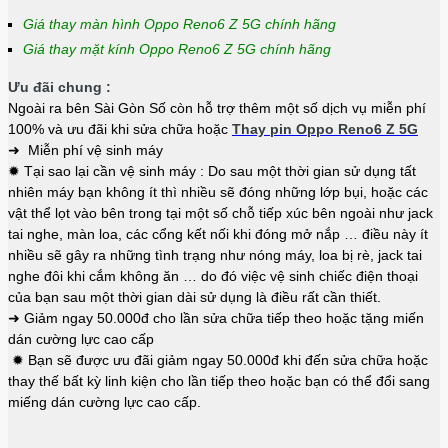
Giá thay màn hình Oppo Reno6 Z 5G chính hãng
Giá thay mặt kính Oppo Reno6 Z 5G chính hãng
Ưu đãi chung :
Ngoài ra bên Sài Gòn Số còn hỗ trợ thêm một số dịch vụ miễn phí
100% và ưu đãi khi sửa chữa hoặc
Thay pin Oppo Reno6 Z 5G
➜ Miễn phí vệ sinh máy
✹ Tại sao lại cần vệ sinh máy : Do sau một thời gian sử dụng tất
nhiên máy bạn không ít thì nhiều sẽ đóng những lớp bụi, hoặc các
vật thể lọt vào bên trong tại một số chỗ tiếp xúc bên ngoài như jack
tai nghe, màn loa, các cổng kết nối khi đóng mở nắp … điều này ít
nhiều sẽ gây ra những tình trạng như nóng máy, loa bị rè, jack tai
nghe đôi khi cắm không ăn … do đó việc vệ sinh chiếc điện thoại
của bạn sau một thời gian dài sử dụng là điều rất cần thiết.
➜ Giảm ngay 50.000đ cho lần sửa chữa tiếp theo hoặc tặng miến
dán cường lực cao cấp
✹ Bạn sẽ được ưu đãi giảm ngay 50.000đ khi đến sửa chữa hoặc
thay thế bất kỳ linh kiện cho lần tiếp theo hoặc bạn có thể đổi sang
miếng dán cường lực cao cấp.