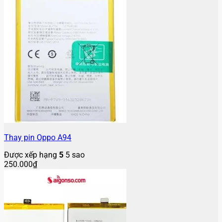
Thay pin Oppo A94
Được xếp hạng
5
5 sao
250.000
₫