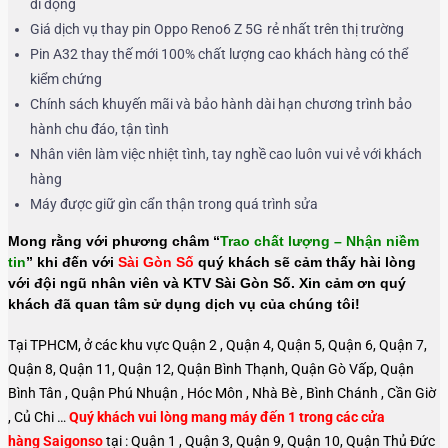
di động
Giá dịch vụ thay pin Oppo Reno6 Z 5G
rẻ nhất trên thị trường
Pin A32 thay thế mới 100% chất lượng cao khách hàng có thể
kiểm chứng
Chính sách khuyến mãi và bảo hành dài hạn chương trình bảo
hành chu đáo, tận tình
Nhân viên làm việc nhiệt tình, tay nghề cao luôn vui vẻ với khách
hàng
Máy được giữ gìn cẩn thận trong quá trình sửa
Mong rằng với phương châm “
Trao chất lượng – Nhận niềm
tin
” khi đến với
Sài Gòn Số
quý khách sẽ cảm thấy hài lòng
với đội ngũ nhân viên và KTV Sài Gòn Số. Xin cảm ơn quý
khách đã quan tâm sử dụng dịch vụ của chúng tôi!
Tại TPHCM, ở các khu vực Quận 2 , Quận 4, Quận 5, Quận 6, Quận 7,
Quận 8, Quận 11, Quận 12, Quận Bình Thạnh, Quận Gò Vấp, Quận
Bình Tân , Quận Phú Nhuận , Hóc Môn , Nhà Bè , Bình Chánh , Cần Giờ
, Củ Chi …
Quý khách vui lòng mang máy đến 1 trong các cửa
hàng Saigonso
tại : Quận 1 , Quận 3, Quận 9, Quận 10, Quận Thủ Đức