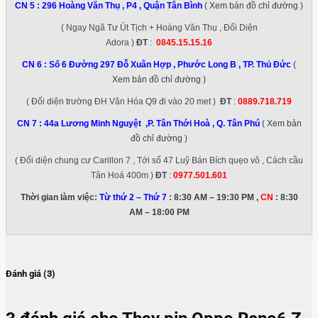
CN 5 :
296 Hoàng Văn Thụ , P4 , Quận Tân Bình
( Xem bản đồ chỉ đường )
( Ngay Ngã Tư Út Tịch + Hoàng Văn Thụ , Đối Diện
Adora )
ĐT
:
0845.15.15.16
CN 6 :
Số 6 Đường 297 Đỗ Xuân Hợp , Phước Long B , TP. Thủ Đức
(
Xem bản đồ chỉ đường )
( Đối diện trường ĐH Văn Hóa Q9 đi vào 20 met )
ĐT
:
0889.718.719
CN 7 :
44a Lương Minh Nguyệt ,P. Tân Thới Hoà , Q. Tân Phú
( Xem bản
đồ chỉ đường )
( Đối diện chung cư Carillon 7 , Tới số 47 Luỹ Bán Bích quẹo vô , Cách cầu
Tân Hoá 400m )
ĐT
:
0977.501.601
Thời gian làm việc:
Từ thứ 2 – Thứ 7
: 8:30 AM – 19:30 PM ,
CN
: 8:30
AM – 18:00 PM
Đánh giá (3)