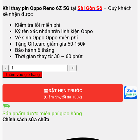
Khi thay pin Oppo Reno 6Z 5G
tại
Sài Gòn Số
– Quý khách
sẽ nhận được
Kiểm tra lỗi miễn phí
Ký tên xác nhận trên linh kiện Oppo
Vệ sinh Oppo Oppo miễn phí
Tặng Giftcard giảm giá 50-150k
Bảo hành 6 tháng
Thời gian thay từ 30 – 60 phút
Thay
pin
Thêm vào giỏ hàng
Oppo
Reno6
📅
Z
ĐẶT HẸN TRƯỚC
5G
(Giảm 5%, tối đa 100k)
số
lượng
Sản phẩm được miễn phí giao hàng
Chính sách sửa chữa