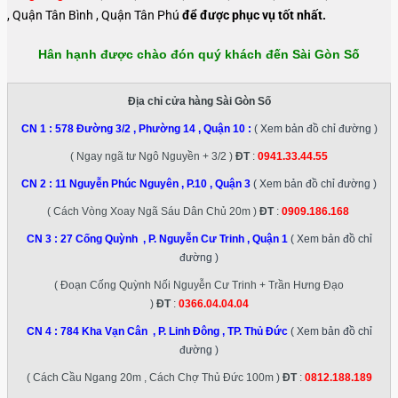
, Quận Tân Bình , Quận Tân Phú
để được phục vụ tốt nhất.
Hân hạnh được chào đón quý khách đến Sài Gòn Số
Địa chỉ cửa hàng Sài Gòn Số
CN 1 :
578 Đường 3/2 , Phường 14 , Quận 10
:
( Xem bản đồ chỉ đường )
( Ngay ngã tư Ngô Nguyền + 3/2 )
ĐT
:
0941.33.44.55
CN 2 :
11 Nguyễn Phúc Nguyên , P.10 , Quận 3
( Xem bản đồ chỉ đường )
( Cách Vòng Xoay Ngã Sáu Dân Chủ 20m )
ĐT
:
0909.186.168
CN 3 :
27 Cống Quỳnh , P. Nguyễn Cư Trinh , Quận 1
( Xem bản đồ chỉ
đường )
( Đoạn Cống Quỳnh Nối Nguyễn Cư Trinh + Trần Hưng Đạo
)
ĐT
:
0366.04.04.04
CN 4 :
784 Kha Vạn Cân , P. Linh Đông , TP. Thủ Đức
( Xem bản đồ chỉ
đường )
( Cách Cầu Ngang 20m , Cách Chợ Thủ Đức 100m )
ĐT
:
0812.188.189