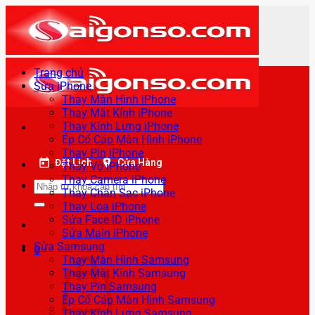
Bỏ
qua
nội
dung
Trang chủ
Sửa iPhone
Thay Màn Hình iPhone
Thay Mặt Kính iPhone
Thay Kính Lưng iPhone
Ép Cổ Cáp Màn Hình iPhone
Thay Pin iPhone
Đặt Lịch
Cửa Hàng
Thay Vỏ iPhone
Thay Camera iPhone
Tìm
Thay Chân Sạc iPhone
kiếm:
Thay Loa iPhone
Sửa Face ID iPhone
Sửa Main iPhone
Sửa Samsung
0
Thay Màn Hình Samsung
Thay Mặt Kính Samsung
Thay Pin Samsung
Ép Cổ Cáp Màn Hình Samsung
Thay Kính Lưng Samsung