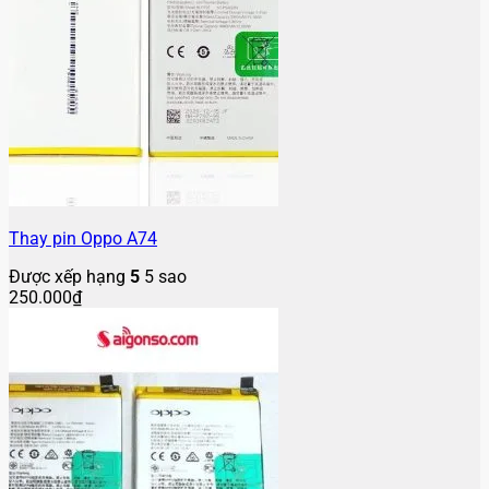
Thay pin Oppo A74
Được xếp hạng
5
5 sao
250.000
₫