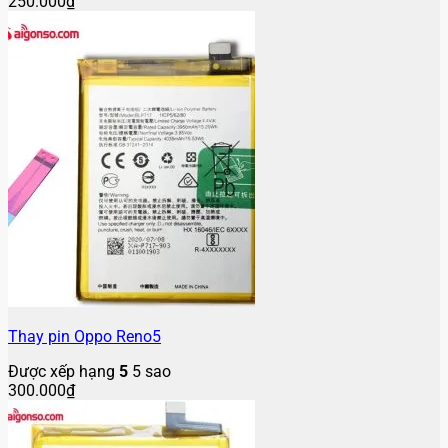
250.000
₫
Thay pin Oppo Reno5
Được xếp hạng
5
5 sao
300.000
₫