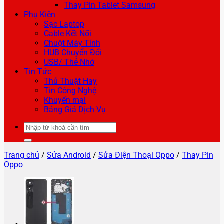
Thay Pin Tablet Samsung
Phụ Kiện
Sạc Laptop
Cable Kết Nối
Chuột Máy Tính
HUB Chuyển Đổi
USB/ Thẻ Nhớ
Tin Tức
Thủ Thuật Hay
Tin Công Nghệ
Khuyến mại
Bảng Giá Dịch Vụ
Tìm
kiếm:
Trang chủ
/
Sửa Android
/
Sửa Điện Thoại Oppo
/
Thay Pin
Oppo