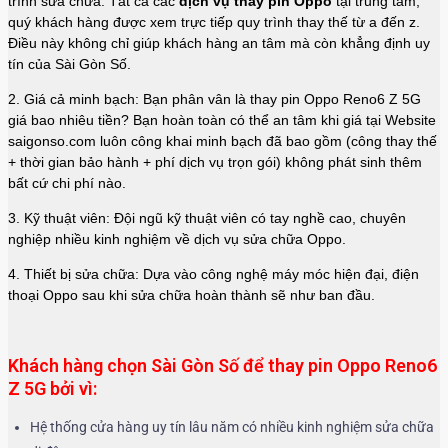
trình sửa chữa. Tất cả các
dịch vụ thay pin Oppo
tại trung tâm,
quý khách hàng được xem trực tiếp quy trình thay thế từ a đến z.
Điều này không chỉ giúp khách hàng an tâm mà còn khẳng định uy
tín của Sài Gòn Số.
2. Giá cả minh bạch: Bạn phân vân là thay pin Oppo Reno6 Z 5G
giá bao nhiêu tiền? Bạn hoàn toàn có thể an tâm khi giá tại Website
saigonso.com luôn công khai minh bạch đã bao gồm (công thay thế
+ thời gian bảo hành + phí dịch vụ trọn gói) không phát sinh thêm
bất cứ chi phí nào.
3. Kỹ thuật viên: Đội ngũ kỹ thuật viên có tay nghề cao, chuyên
nghiệp nhiều kinh nghiệm về dịch vụ sửa chữa Oppo
.
4. Thiết bị sửa chữa: Dựa vào công nghệ máy móc hiện đại, điện
thoại Oppo sau khi sửa chữa hoàn thành sẽ như ban đầu.
Khách hàng chọn Sài Gòn Số để thay pin Oppo Reno6
Z 5G bởi vì:
Hệ thống cửa hàng uy tín lâu năm có nhiều kinh nghiệm sửa chữa