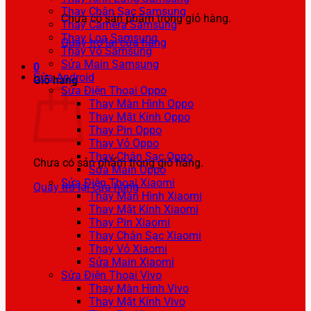
Thay Chân Sạc Samsung
Chưa có sản phẩm trong giỏ hàng.
Thay Camera Samsung
Thay Loa Samsung
Quay trở lại cửa hàng
Thay Vỏ Samsung
Sửa Main Samsung
0
Sửa Android
Giỏ hàng
Sửa Điện Thoại Oppo
Thay Màn Hình Oppo
Thay Mặt Kính Oppo
Thay Pin Oppo
Thay Vỏ Oppo
Thay Chân Sạc Oppo
Chưa có sản phẩm trong giỏ hàng.
Sửa Main Oppo
Sửa Điện Thoại Xiaomi
Quay trở lại cửa hàng
Thay Màn Hình Xiaomi
Thay Mặt Kính Xiaomi
Thay Pin Xiaomi
Thay Chân Sạc Xiaomi
Thay Vỏ Xiaomi
Sửa Main Xiaomi
Sửa Điện Thoại Vivo
Thay Màn Hình Vivo
Thay Mặt Kính Vivo