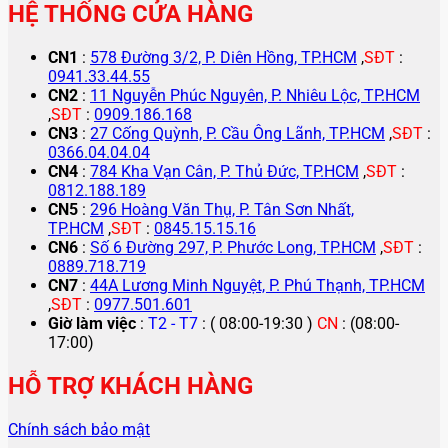
HỆ THỐNG CỬA HÀNG
CN1
:
578 Đường 3/2, P. Diên Hồng, TP.HCM
,
SĐT
:
0941.33.44.55
CN2
:
11 Nguyễn Phúc Nguyên, P. Nhiêu Lộc, TP.HCM
,
SĐT
:
0909.186.168
CN3
:
27 Cống Quỳnh, P. Cầu Ông Lãnh, TP.HCM
,
SĐT
:
0366.04.04.04
CN4
:
784 Kha Vạn Cân, P. Thủ Đức, TP.HCM
,
SĐT
:
0812.188.189
CN5
:
296 Hoàng Văn Thụ, P. Tân Sơn Nhất,
TP.HCM
,
SĐT
:
0845.15.15.16
CN6
:
Số 6 Đường 297, P. Phước Long, TP.HCM
,
SĐT
:
0889.718.719
CN7
:
44A Lương Minh Nguyệt, P. Phú Thạnh, TP.HCM
,
SĐT
:
0977.501.601
Giờ làm việc
:
T2 - T7
: ( 08:00-19:30 )
CN
: (08:00-
17:00)
HỖ TRỢ KHÁCH HÀNG
Chính sách bảo mật