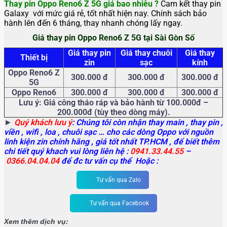
Thay pin Oppo Reno6 Z 5G giá bao nhiêu ?
Cam kết thay pin
Galaxy với mức giá rẻ, tốt nhất hiện nay. Chính sách bảo
hành lên đến 6 tháng, thay nhanh chóng lấy ngay.
Giá thay pin Oppo Reno6 Z 5G tại Sài Gòn Số
Giá thay pin
Giá thay chuôi
Giá thay
Thiết bị
zin
sạc
kính
Oppo Reno6 Z
300.000 đ
300.000 đ
300.000 đ
5G
Oppo Reno6
300.000 đ
300.000 đ
300.000 đ
Lưu ý: Giá công tháo ráp và bảo hành từ 100.000đ –
200.000đ (tùy theo dòng máy).
►
Quý khách lưu ý
: Chúng tôi còn nhận thay main
, thay pin ,
viền , wifi , loa , chuôi sạc … cho các dòng Oppo với nguồn
linh kiện zin chính hãng , giá tốt nhất TP.HCM , để biết thêm
chi tiết quý khach vui lòng liên hệ :
0941.33.44.55
–
0366.04.04.04
để đc tư vấn cụ thể Hoặc :
Tư vấn qua Zalo
Tư vấn qua Facebook
Xem thêm dịch vụ: