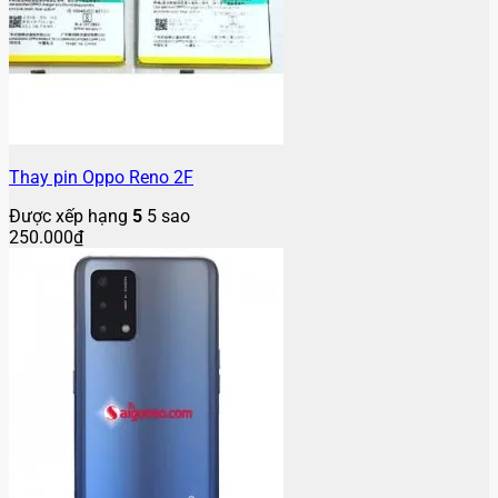
Thay pin Oppo Reno 2F
Được xếp hạng
5
5 sao
250.000
₫