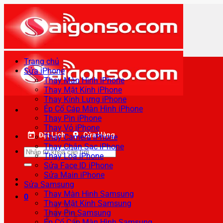
Bỏ
qua
nội
dung
Trang chủ
Sửa iPhone
Thay Màn Hình iPhone
Thay Mặt Kính iPhone
Thay Kính Lưng iPhone
Ép Cổ Cáp Màn Hình iPhone
Thay Pin iPhone
Thay Vỏ iPhone
Đặt Lịch
Cửa Hàng
Thay Camera iPhone
Thay Chân Sạc iPhone
Tìm
Thay Loa iPhone
kiếm:
Sửa Face ID iPhone
Sửa Main iPhone
Sửa Samsung
Thay Màn Hình Samsung
0
Thay Mặt Kính Samsung
Thay Pin Samsung
Ép Cổ Cáp Màn Hình Samsung