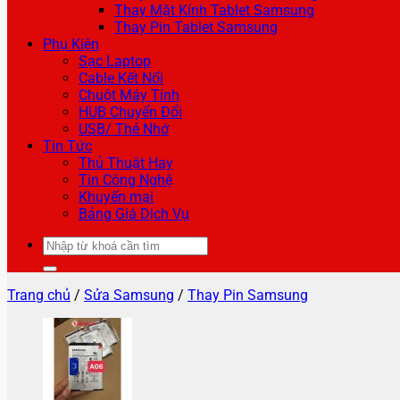
Thay Mặt Kính Tablet Samsung
Thay Pin Tablet Samsung
Phụ Kiện
Sạc Laptop
Cable Kết Nối
Chuột Máy Tính
HUB Chuyển Đổi
USB/ Thẻ Nhớ
Tin Tức
Thủ Thuật Hay
Tin Công Nghệ
Khuyến mại
Bảng Giá Dịch Vụ
Tìm
kiếm:
Trang chủ
/
Sửa Samsung
/
Thay Pin Samsung