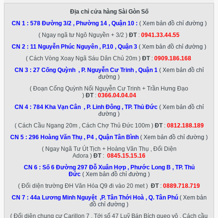
Địa chỉ cửa hàng Sài Gòn Số
CN 1 :
578 Đường 3/2 , Phường 14 , Quận 10
:
( Xem bản đồ chỉ đường )
( Ngay ngã tư Ngô Nguyền + 3/2 )
ĐT
:
0941.33.44.55
CN 2 :
11 Nguyễn Phúc Nguyên , P.10 , Quận 3
( Xem bản đồ chỉ đường )
( Cách Vòng Xoay Ngã Sáu Dân Chủ 20m )
ĐT
:
0909.186.168
CN 3 :
27 Cống Quỳnh , P. Nguyễn Cư Trinh , Quận 1
( Xem bản đồ chỉ
đường )
( Đoạn Cống Quỳnh Nối Nguyễn Cư Trinh + Trần Hưng Đạo
)
ĐT
:
0366.04.04.04
CN 4 :
784 Kha Vạn Cân , P. Linh Đông , TP. Thủ Đức
( Xem bản đồ chỉ
đường )
( Cách Cầu Ngang 20m , Cách Chợ Thủ Đức 100m )
ĐT
:
0812.188.189
CN 5 :
296 Hoàng Văn Thụ , P4 , Quận Tân Bình
( Xem bản đồ chỉ đường )
( Ngay Ngã Tư Út Tịch + Hoàng Văn Thụ , Đối Diện
Adora )
ĐT
:
0845.15.15.16
CN 6 :
Số 6 Đường 297 Đỗ Xuân Hợp , Phước Long B , TP. Thủ
Đức
( Xem bản đồ chỉ đường )
( Đối diện trường ĐH Văn Hóa Q9 đi vào 20 met )
ĐT
:
0889.718.719
CN 7 :
44a Lương Minh Nguyệt ,P. Tân Thới Hoà , Q. Tân Phú
( Xem bản
đồ chỉ đường )
( Đối diện chung cư Carillon 7 , Tới số 47 Luỹ Bán Bích quẹo vô , Cách cầu