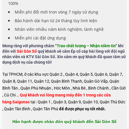
100%
Miễn phí đổi mới tron vòng 7 ngày sử dụng
Bảo hành dài hạn từ 24 tháng tùy linh kiện
Nhân viên nhiều năm kinh nghiệm, lành nghề
Miễn phí cài đặt ứng dụng
Mong rằng với phương châm “
Trao chất lượng – Nhận niềm tin
” khi
đến với
Sài Gòn Số
quý khách sẽ cảm Ép cổ cáp hài lòng với đội ngũ
nhân viên và KTV Sài Gòn Số. Xin cảm ơn quý khách đã quan tâm sử
dụng dịch vụ của chúng tôi!
Tại TPHCM, ở các khu vực Quận 2 , Quận 4, Quận 5, Quận 6, Quận 7,
Quận 8, Quận 11, Quận 12, Quận Bình Thạnh, Quận Gò Vấp, Quận
Bình Tân , Quận Phú Nhuận , Hóc Môn , Nhà Bè , Bình Chánh , Cần Giờ
, Củ Chi …
Quý khách vui lòng mang máy đến 1 trong các cửa
hàng Saigonso
tại : Quận 1 , Quận 3, Quận 9, Quận 10, Quận Thủ Đức
, Quận Tân Bình , Quận Tân Phú
để được phục vụ tốt nhất.
Hân hạnh được chào đón quý khách đến Sài Gòn Số