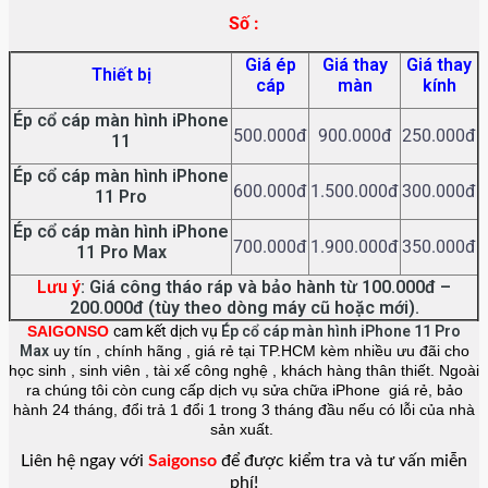
Số :
Giá ép
Giá thay
Giá thay
Thiết bị
cáp
màn
kính
Ép cổ cáp màn hình
iPhone
500.000đ
900.000đ
250.000đ
11
Ép cổ cáp màn hình
iPhone
600.000đ
1.500.000đ
300.000đ
11 Pro
Ép cổ cáp màn hình
iPhone
700.000đ
1.900.000đ
350.000đ
11 Pro Max
Lưu ý
: Giá công tháo ráp và bảo hành từ 100.000đ –
200.000đ (tùy theo dòng máy cũ hoặc mới).
SAIGONSO
cam kết dịch vụ
Ép cổ cáp màn hình
iPhone 11 Pro
Max
uy tín , chính hãng , giá rẻ tại TP.HCM kèm nhiều ưu đãi cho
học sinh , sinh viên , tài xế công nghệ , khách hàng thân thiết. Ngoài
ra chúng tôi còn cung cấp dịch vụ sửa chữa iPhone giá rẻ, bảo
hành 24 tháng, đổi trả 1 đổi 1 trong 3 tháng đầu nếu có lỗi của nhà
sản xuất.
Liên hệ ngay với
Saigonso
để được kiểm tra và tư vấn miễn
phí!