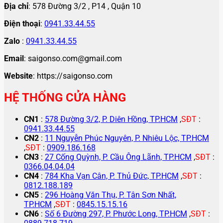
Địa chỉ
: 578 Đường 3/2 , P14 , Quận 10
Điện thoại
:
0941.33.44.55
Zalo
:
0941.33.44.55
Email
: saigonso.com@gmail.com
Website
: https://saigonso.com
HỆ THỐNG CỬA HÀNG
CN1
:
578 Đường 3/2, P. Diên Hồng, TP.HCM
,
SĐT
:
0941.33.44.55
CN2
:
11 Nguyễn Phúc Nguyên, P. Nhiêu Lộc, TP.HCM
,
SĐT
:
0909.186.168
CN3
:
27 Cống Quỳnh, P. Cầu Ông Lãnh, TP.HCM
,
SĐT
:
0366.04.04.04
CN4
:
784 Kha Vạn Cân, P. Thủ Đức, TP.HCM
,
SĐT
:
0812.188.189
CN5
:
296 Hoàng Văn Thụ, P. Tân Sơn Nhất,
TP.HCM
,
SĐT
:
0845.15.15.16
CN6
:
Số 6 Đường 297, P. Phước Long, TP.HCM
,
SĐT
: