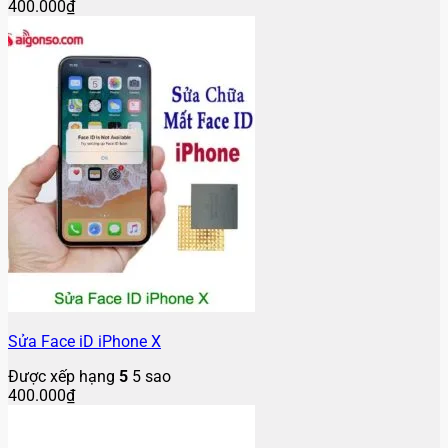
400.000
₫
Sửa Face iD iPhone X
Được xếp hạng
5
5 sao
400.000
₫