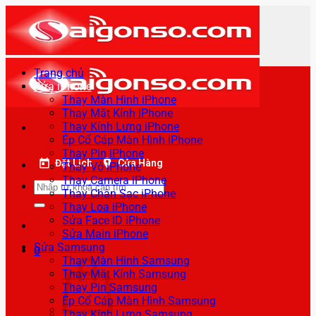
Bỏ
qua
nội
dung
Trang chủ
Sửa iPhone
Thay Màn Hình iPhone
Thay Mặt Kính iPhone
Thay Kính Lưng iPhone
Ép Cổ Cáp Màn Hình iPhone
Thay Pin iPhone
Đặt Lịch
Cửa Hàng
Thay Vỏ iPhone
Thay Camera iPhone
Tìm
Thay Chân Sạc iPhone
kiếm:
Thay Loa iPhone
Sửa Face ID iPhone
Sửa Main iPhone
Sửa Samsung
0
Thay Màn Hình Samsung
Thay Mặt Kính Samsung
Thay Pin Samsung
Ép Cổ Cáp Màn Hình Samsung
Thay Kính Lưng Samsung