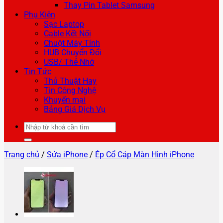
Thay Pin Tablet Samsung
Phụ Kiện
Sạc Laptop
Cable Kết Nối
Chuột Máy Tính
HUB Chuyển Đổi
USB/ Thẻ Nhớ
Tin Tức
Thủ Thuật Hay
Tin Công Nghệ
Khuyến mại
Bảng Giá Dịch Vụ
Tìm
kiếm:
Trang chủ
/
Sửa iPhone
/
Ép Cổ Cáp Màn Hình iPhone