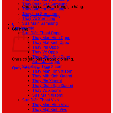
Thay Chân Sạc Samsung
Chưa có sản phẩm trong giỏ hàng.
Thay Camera Samsung
Thay Loa Samsung
Quay trở lại cửa hàng
Thay Vỏ Samsung
Sửa Main Samsung
0
Sửa Android
Giỏ hàng
Sửa Điện Thoại Oppo
Thay Màn Hình Oppo
Thay Mặt Kính Oppo
Thay Pin Oppo
Thay Vỏ Oppo
Thay Chân Sạc Oppo
Chưa có sản phẩm trong giỏ hàng.
Sửa Main Oppo
Sửa Điện Thoại Xiaomi
Quay trở lại cửa hàng
Thay Màn Hình Xiaomi
Thay Mặt Kính Xiaomi
Thay Pin Xiaomi
Thay Chân Sạc Xiaomi
Thay Vỏ Xiaomi
Sửa Main Xiaomi
Sửa Điện Thoại Vivo
Thay Màn Hình Vivo
Thay Mặt Kính Vivo