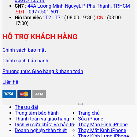
0889.718.719
CN7
:
44A Lương Minh Nguyệt, P. Phú Thạnh, TP.HCM
,
SĐT
:
0977.501.601
Giờ làm việc
:
T2 - T7
: ( 08:00-19:30 )
CN
: (08:00-
17:00)
HỖ TRỢ KHÁCH HÀNG
Chính sách bảo mật
Chính sách bảo hành
Phương thức Giao hàng & thanh toán
Liên hệ
Thẻ ưu đãi
Trung tâm bảo hành
Trang chủ
Thanh toán và giao hàng
Sửa iPhone
Dịch vụ sửa chữa và bảo trì
Thay Màn Hình iPhone
Doanh nghiệp thân thiết
Thay Mặt Kính iPhone
Thay Kính Lưng iPhone