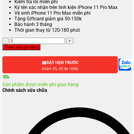
Kiểm tra lỗi miễn phí
Ký tên xác nhận trên linh kiện iPhone 11 Pro Max
Vệ sinh iPhone 11 Pro Max miễn phí
Tặng Giftcard giảm giá 50-150k
Bảo hành 3 tháng
Thời gian thay từ 120-180 phút
Ép
cổ
Thêm vào giỏ hàng
cáp
màn
📅
hình
ĐẶT HẸN TRƯỚC
iPhone
(Giảm 5%, tối đa 100k)
11
Pro
Sản phẩm được miễn phí giao hàng
Max
Chính sách sửa chữa
số
lượng