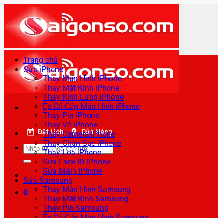
Bỏ
qua
nội
dung
Trang chủ
Sửa iPhone
Thay Màn Hình iPhone
Thay Mặt Kính iPhone
Thay Kính Lưng iPhone
Ép Cổ Cáp Màn Hình iPhone
Thay Pin iPhone
Thay Vỏ iPhone
Đặt Lịch
Cửa Hàng
Thay Camera iPhone
Thay Chân Sạc iPhone
Tìm
Thay Loa iPhone
kiếm:
Sửa Face ID iPhone
Sửa Main iPhone
Sửa Samsung
Thay Màn Hình Samsung
0
Thay Mặt Kính Samsung
Thay Pin Samsung
Ép Cổ Cáp Màn Hình Samsung