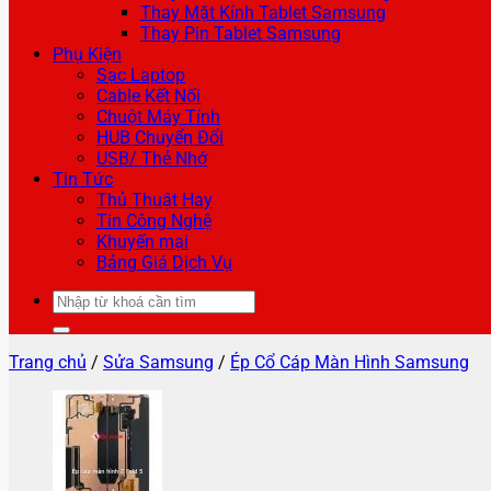
Thay Mặt Kính Tablet Samsung
Thay Pin Tablet Samsung
Phụ Kiện
Sạc Laptop
Cable Kết Nối
Chuột Máy Tính
HUB Chuyển Đổi
USB/ Thẻ Nhớ
Tin Tức
Thủ Thuật Hay
Tin Công Nghệ
Khuyến mại
Bảng Giá Dịch Vụ
Tìm
kiếm:
Trang chủ
/
Sửa Samsung
/
Ép Cổ Cáp Màn Hình Samsung