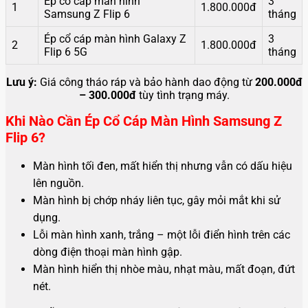
Ép cổ cáp màn hình
3
1
1.800.000đ
Samsung Z Flip 6
tháng
Ép cổ cáp màn hình Galaxy Z
3
2
1.800.000đ
Flip 6 5G
tháng
Lưu ý:
Giá công tháo ráp và bảo hành dao động từ
200.000đ
– 300.000đ
tùy tình trạng máy.
Khi Nào Cần Ép Cổ Cáp Màn Hình Samsung Z
Flip 6?
Màn hình tối đen, mất hiển thị nhưng vẫn có dấu hiệu
lên nguồn.
Màn hình bị chớp nháy liên tục, gây mỏi mắt khi sử
dụng.
Lỗi màn hình xanh, trắng – một lỗi điển hình trên các
dòng điện thoại màn hình gập.
Màn hình hiển thị nhòe màu, nhạt màu, mất đoạn, đứt
nét.