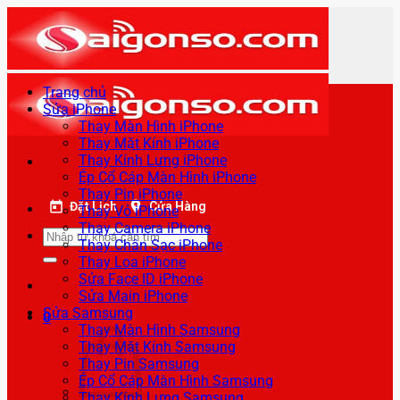
Bỏ
qua
nội
dung
Trang chủ
Sửa iPhone
Thay Màn Hình iPhone
Thay Mặt Kính iPhone
Thay Kính Lưng iPhone
Ép Cổ Cáp Màn Hình iPhone
Thay Pin iPhone
Đặt Lịch
Cửa Hàng
Thay Vỏ iPhone
Thay Camera iPhone
Tìm
Thay Chân Sạc iPhone
kiếm:
Thay Loa iPhone
Sửa Face ID iPhone
Sửa Main iPhone
Sửa Samsung
0
Thay Màn Hình Samsung
Thay Mặt Kính Samsung
Thay Pin Samsung
Ép Cổ Cáp Màn Hình Samsung
Thay Kính Lưng Samsung