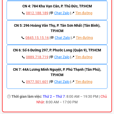
CN 4: 784 Kha Vạn Cân, P. Thủ Đức, TP.HCM
📞
0812.188.189
|💬
Chat Zalo
|📍
Tìm đường
CN 5: 296 Hoàng Văn Thụ, P. Tân Sơn Nhất (Tân Bình),
TP.HCM
📞
0845.15.15.16
|💬
Chat Zalo
|📍
Tìm đường
CN 6: Số 6 Đường 297, P. Phước Long (Quận 9), TP.HCM
📞
0889.718.719
|💬
Chat Zalo
|📍
Tìm đường
CN 7: 44A Lương Minh Nguyệt, P. Phú Thạnh (Tân Phú),
TP.HCM
📞
0977.501.601
|💬
Chat Zalo
|📍
Tìm đường
🕒
Thời gian làm việc:
Thứ 2 – Thứ 7
: 8:00 AM – 19:30 PM |
Chủ
Nhật
: 8:00 AM – 17:00 PM