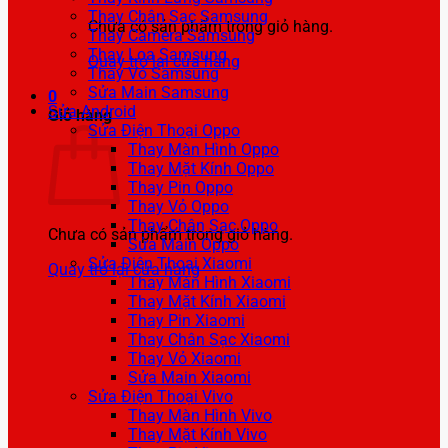
Thay Chân Sạc Samsung
Chưa có sản phẩm trong giỏ hàng.
Thay Camera Samsung
Thay Loa Samsung
Quay trở lại cửa hàng
Thay Vỏ Samsung
Sửa Main Samsung
0
Sửa Android
Giỏ hàng
Sửa Điện Thoại Oppo
Thay Màn Hình Oppo
Thay Mặt Kính Oppo
Thay Pin Oppo
Thay Vỏ Oppo
Thay Chân Sạc Oppo
Chưa có sản phẩm trong giỏ hàng.
Sửa Main Oppo
Sửa Điện Thoại Xiaomi
Quay trở lại cửa hàng
Thay Màn Hình Xiaomi
Thay Mặt Kính Xiaomi
Thay Pin Xiaomi
Thay Chân Sạc Xiaomi
Thay Vỏ Xiaomi
Sửa Main Xiaomi
Sửa Điện Thoại Vivo
Thay Màn Hình Vivo
Thay Mặt Kính Vivo