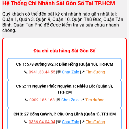
Hệ Thống Chi Nhánh Sài Gòn Số Tại TP.HCM
Quý khách có thể đến bất kỳ chi nhánh nào gần nhất tại:
Quận 1, Quận 3, Quận 9, Quận 10, Quận Thủ Đức, Quận Tân
Bình, Quận Tân Phú để được kiểm tra và sửa chữa nhanh
chóng.
Địa chỉ cửa hàng Sài Gòn Số
CN 1: 578 Đường 3/2, P. Diên Hồng (Quận 10), TP.HCM
📞
0941.33.44.55
|💬
Chat Zalo
|📍
Tìm đường
CN 2: 11 Nguyễn Phúc Nguyên, P. Nhiêu Lộc (Quận 3),
TP.HCM
📞
0909.186.168
|💬
Chat Zalo
|📍
Tìm đường
CN 3: 27 Cống Quỳnh, P. Cầu Ông Lãnh (Quận 1), TP.HCM
📞
0366.04.04.04
|💬
Chat Zalo
|📍
Tìm đường