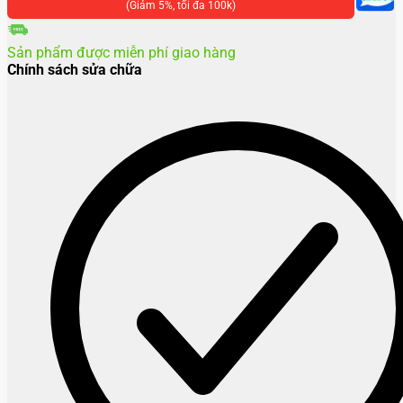
Samsung
(Giảm 5%, tối đa 100k)
Z
Flip
Sản phẩm được miễn phí giao hàng
6
Chính sách sửa chữa
số
lượng