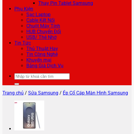
Thay Pin Tablet Samsung
Phụ Kiện
Sạc Laptop
Cable Kết Nối
Chuột Máy Tính
HUB Chuyển Đổi
USB/ Thẻ Nhớ
Tin Tức
Thủ Thuật Hay
Tin Công Nghệ
Khuyến mại
Bảng Giá Dịch Vụ
Tìm
kiếm:
Trang chủ
/
Sửa Samsung
/
Ép Cổ Cáp Màn Hình Samsung