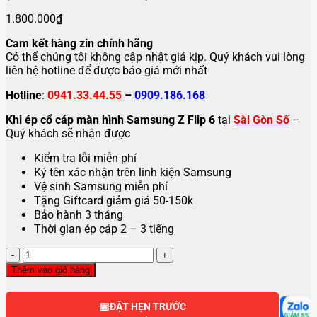
1.800.000
₫
Cam kết hàng zin chính hãng
Có thể chúng tôi không cập nhật giá kịp. Quý khách vui lòng
liên hệ hotline để được báo giá mới nhất
Hotline
:
0941.33.44.55
–
0909.186.168
Khi ép cổ cáp màn hình Samsung Z Flip 6
tại
Sài Gòn Số
–
Quý khách sẽ nhận được
Kiểm tra lỗi miễn phí
Ký tên xác nhận trên linh kiện Samsung
Vệ sinh Samsung miễn phí
Tặng Giftcard giảm giá 50-150k
Bảo hành 3 tháng
Thời gian ép cáp 2 – 3 tiếng
Ép
cổ
Thêm vào giỏ hàng
cáp
màn
📅
hình
ĐẶT HẸN TRƯỚC