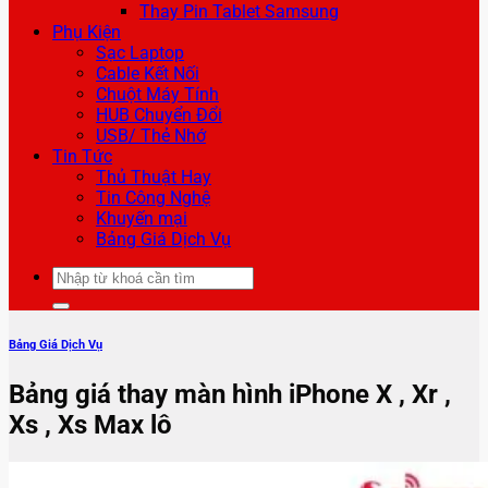
Thay Pin Tablet Samsung
Phụ Kiện
Sạc Laptop
Cable Kết Nối
Chuột Máy Tính
HUB Chuyển Đổi
USB/ Thẻ Nhớ
Tin Tức
Thủ Thuật Hay
Tin Công Nghệ
Khuyến mại
Bảng Giá Dịch Vụ
Tìm
kiếm:
Bảng Giá Dịch Vụ
Bảng giá thay màn hình iPhone X , Xr ,
Xs , Xs Max lô