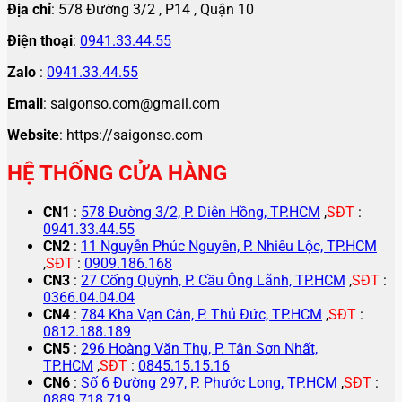
Địa chỉ
: 578 Đường 3/2 , P14 , Quận 10
Điện thoại
:
0941.33.44.55
Zalo
:
0941.33.44.55
Email
: saigonso.com@gmail.com
Website
: https://saigonso.com
HỆ THỐNG CỬA HÀNG
CN1
:
578 Đường 3/2, P. Diên Hồng, TP.HCM
,
SĐT
:
0941.33.44.55
CN2
:
11 Nguyễn Phúc Nguyên, P. Nhiêu Lộc, TP.HCM
,
SĐT
:
0909.186.168
CN3
:
27 Cống Quỳnh, P. Cầu Ông Lãnh, TP.HCM
,
SĐT
:
0366.04.04.04
CN4
:
784 Kha Vạn Cân, P. Thủ Đức, TP.HCM
,
SĐT
:
0812.188.189
CN5
:
296 Hoàng Văn Thụ, P. Tân Sơn Nhất,
TP.HCM
,
SĐT
:
0845.15.15.16
CN6
:
Số 6 Đường 297, P. Phước Long, TP.HCM
,
SĐT
:
0889.718.719