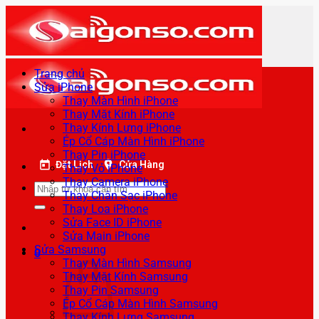
Bỏ
qua
nội
dung
Trang chủ
Sửa iPhone
Thay Màn Hình iPhone
Thay Mặt Kính iPhone
Thay Kính Lưng iPhone
Ép Cổ Cáp Màn Hình iPhone
Thay Pin iPhone
Đặt Lịch
Cửa Hàng
Thay Vỏ iPhone
Thay Camera iPhone
Tìm
Thay Chân Sạc iPhone
kiếm:
Thay Loa iPhone
Sửa Face ID iPhone
Sửa Main iPhone
Sửa Samsung
0
Thay Màn Hình Samsung
Thay Mặt Kính Samsung
Thay Pin Samsung
Ép Cổ Cáp Màn Hình Samsung
Thay Kính Lưng Samsung