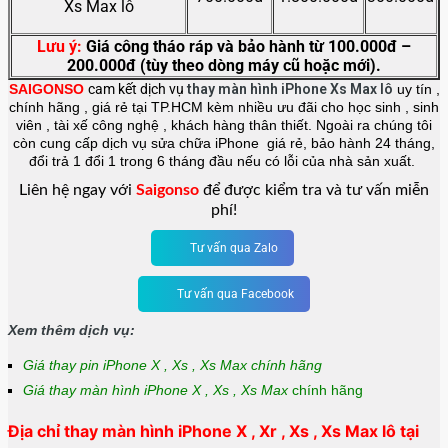
Xs Max lô
Lưu ý:
Giá công tháo ráp và bảo hành từ 100.000đ –
200.000đ (tùy theo dòng máy cũ hoặc mới).
SAIGONSO
cam kết dịch vụ
thay màn hình
iPhone Xs Max lô
uy tín ,
chính hãng , giá rẻ tại TP.HCM kèm nhiều ưu đãi cho học sinh , sinh
viên , tài xế công nghệ , khách hàng thân thiết. Ngoài ra chúng tôi
còn cung cấp dịch vụ sửa chữa iPhone giá rẻ, bảo hành 24 tháng,
đổi trả 1 đổi 1 trong 6 tháng đầu nếu có lỗi của nhà sản xuất.
Liên hệ ngay với
Saigonso
để được kiểm tra và tư vấn miễn
phí!
Tư vấn qua Zalo
Tư vấn qua Facebook
Xem thêm dịch vụ:
Giá thay pin iPhone X , Xs , Xs Max chính hãng
Giá thay màn hình iPhone X , Xs , Xs Max
chính hãng
Địa chỉ thay màn hình iPhone X , Xr , Xs , Xs Max lô tại