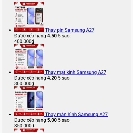
hình
ở
màn
Pro
màn
Sửa
luận
điện
iPhone
ở
hình
Max
hình
lỗi
thoại
13
iPhone
iPad
bị
iPhone
Samsung
iPhone
Pro
12
bị
chảy
16
Z
2025
Max
Pro
vỡ
mực
Pro
Flip
bao
bị
Max
bao
màn
Max
5
Thay pin Samsung A27
nhiêu?
vỡ
bị
nhiêu
hình
gập
Được xếp hạng
4.50
5 sao
màn
bể
tiền
lại
400.000
₫
hình
màn
bị
hình
tắt
nguồn
Thay mặt kính Samsung A27
Được xếp hạng
4.20
5 sao
300.000
₫
Thay màn hình Samsung A27
Được xếp hạng
5.00
5 sao
850.000
₫