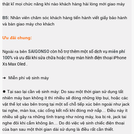
thật kĩ mọi chức năng khi nào khách hàng hài lòng mới giao máy
B5:
Nhân viên chăm sóc khách hàng tiến hành viết giấy bảo hành
và bàn giao máy cho khách
Ưu đãi chung:
Ngoài ra bên
SAIGONSO
còn hỗ trợ thêm một số dịch vụ
miễn phí
100%
và ưu đãi khi sửa chữa hoặc thay màn hình điện thoại iPhone
Xs Max Oled .
➜ Miễn phí vệ sinh máy
✹ Tại sao lại cần vệ sinh máy: Do sau một thời gian sử dụng tất
nhiên máy bạn không ít thì nhiều sẽ đóng những lớp bụi, hoặc các
vật thể lọt vào bên trong tại một số chỗ tiếp xúc bên ngoài như jack
tai nghe, màn loa, các cổng kết nối khi đóng mở nắp… Điều này ít
nhiều sẽ gây ra những tình trạng như nóng máy, loa bị rè, jack tai
nghe đôi khi cắm không ăn… Do đó việc vệ sinh chiếc điện thoại
của bạn sau một thời gian dài sử dụng là điều rất cần thiết.