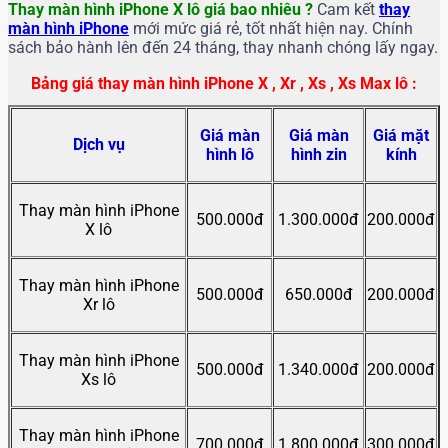
Thay màn hình iPhone X lô giá bao nhiêu ?
Cam kết
thay
màn hình iPhone
mới mức giá rẻ, tốt nhất hiện nay. Chính
sách bảo hành lên đến 24 tháng, thay nhanh chóng lấy ngay.
Bảng giá thay màn hình iPhone X , Xr , Xs , Xs Max lô :
Giá màn
Giá màn
Giá mặt
Dịch vụ
hình lô
hình zin
kính
Thay màn hình iPhone
500.000đ
1.300.000đ
200.000đ
X lô
Thay màn hình iPhone
500.000đ
650.000đ
200.000đ
Xr lô
Thay màn hình iPhone
500.000đ
1.340.000đ
200.000đ
Xs lô
Thay màn hình iPhone
700.000đ
1.800.000đ
300.000đ