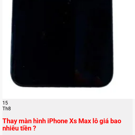
15
Th8
Thay màn hình iPhone Xs Max lô giá bao
nhiêu tiền ?