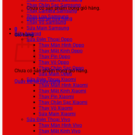
Thay Chân Sạc Samsung
Chưa có sản phẩm trong giỏ hàng.
Thay Camera Samsung
Thay Loa Samsung
Quay trở lại cửa hàng
Thay Vỏ Samsung
Sửa Main Samsung
0
Sửa Android
Giỏ hàng
Sửa Điện Thoại Oppo
Thay Màn Hình Oppo
Thay Mặt Kính Oppo
Thay Pin Oppo
Thay Vỏ Oppo
Thay Chân Sạc Oppo
Chưa có sản phẩm trong giỏ hàng.
Sửa Main Oppo
Sửa Điện Thoại Xiaomi
Quay trở lại cửa hàng
Thay Màn Hình Xiaomi
Thay Mặt Kính Xiaomi
Thay Pin Xiaomi
Thay Chân Sạc Xiaomi
Thay Vỏ Xiaomi
Sửa Main Xiaomi
Sửa Điện Thoại Vivo
Thay Màn Hình Vivo
Thay Mặt Kính Vivo