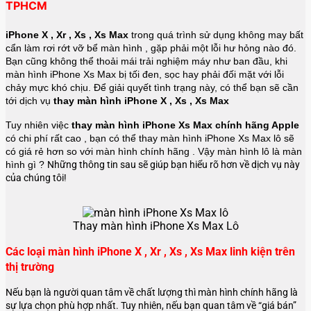
TPHCM
iPhone X , Xr , Xs , Xs Max
trong quá trình sử dụng không may bất
cẩn làm rơi rớt vỡ bể màn hình , gặp phải một lỗi hư hỏng nào đó.
Bạn cũng không thể thoải mái trải nghiệm máy như ban đầu, khi
màn hình iPhone Xs Max bị tối đen, sọc hay phải đối mặt với lỗi
chảy mực khó chịu. Để giải quyết tình trạng này, có thể bạn sẽ cần
tới dịch vụ
thay màn hình iPhone X , Xs , Xs Max
Tuy nhiên việc
thay màn hình iPhone Xs Max chính hãng Apple
có chi phí rất cao , bạn có thể thay màn hình iPhone Xs Max lô sẽ
có giá rẻ hơn so với màn hình chính hãng . Vậy màn hình lô là màn
hình gì ?
Những thông tin sau sẽ giúp bạn hiểu rõ hơn về dịch vụ này
của chúng tôi!
Thay màn hình iPhone Xs Max Lô
Các loại màn hình iPhone X , Xr , Xs , Xs Max linh kiện trên
thị trường
Nếu bạn là người quan tâm về chất lượng thì màn hình chính hãng là
sự lựa chọn phù hợp nhất. Tuy nhiên, nếu bạn quan tâm về “giá bán”