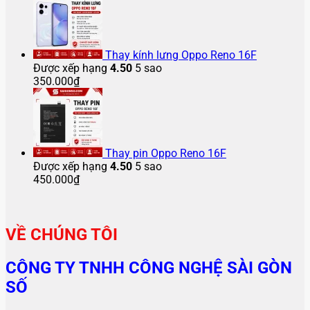
Thay kính lưng Oppo Reno 16F
Được xếp hạng
4.50
5 sao
350.000
₫
Thay pin Oppo Reno 16F
Được xếp hạng
4.50
5 sao
450.000
₫
VỀ CHÚNG TÔI
CÔNG TY TNHH CÔNG NGHỆ SÀI GÒN
SỐ