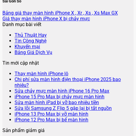
Sài Gòn Số
Bảng giá thay màn hình iPhone X , Xr , Xs , Xs Max GX
Giá thay màn hình iPhone X bị chảy mực
Danh mục bài viết
Thủ Thuật Hay
Tin Công Nghệ
Khuyến mại
Bảng Giá Dịch Vụ
Tin mới cập nhật
Không
Thay màn hình iPhone lô
có
Chi phí sửa màn hình điện thoại iPhone 2025 bao
Không
bình
nhiêu?
có
luận
Không
Sửa chảy mực màn hình iPhone 16 Pro Max
ở
bình
Không
có
iPhone 15 Pro Max bị chảy mực màn hình
Thay
luận
Không
có
bình
Sửa màn hình iPad bị vỡ bao nhiêu tiền
ở
màn
có
bình
luận
Không
Sửa lỗi Samsung Z Flip 5 gập lại bị tắt nguồn
Chi
hình
ở
Không
bình
luận
có
iPhone 13 Pro Max bị vỡ màn hình
phí
iPhone
ở
Sửa
có
Không
luận
bình
iPhone 12 Pro Max bị bể màn hình
sửa
lô
ở
iPhone
chảy
bình
có
luận
Sản phẩm giảm giá
màn
Sửa
15
mực
ở
luận
bình