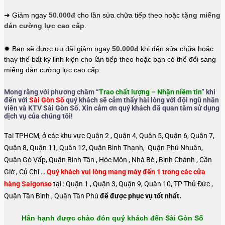
➜ Giảm ngay
50.000đ
cho lần sửa chữa tiếp theo hoặc
tặng miếng
dán cường lực cao cấp
.
✹ Bạn sẽ được ưu đãi giảm ngay
50.000đ
khi đến sửa chữa hoặc
thay thế bất kỳ linh kiện cho lần tiếp theo hoặc bạn có thể đổi sang
miếng dán cường lực cao cấp.
Mong rằng với phương châm “
Trao chất lượng – Nhận niềm tin
” khi
đến với
Sài Gòn Số
quý khách sẽ cảm thấy hài lòng với đội ngũ nhân
viên và KTV Sài Gòn Số. Xin cảm ơn quý khách đã quan tâm sử dụng
dịch vụ của chúng tôi!
Tại TPHCM, ở các khu vực Quận 2 , Quận 4, Quận 5, Quận 6, Quận 7,
Quận 8, Quận 11, Quận 12, Quận Bình Thạnh, Quận Phú Nhuận,
Quận Gò Vấp, Quận Bình Tân , Hóc Môn , Nhà Bè , Bình Chánh , Cần
Giờ , Củ Chi …
Quý khách vui lòng mang máy đến 1 trong các cửa
hàng Saigonso
tại : Quận 1 , Quận 3, Quận 9, Quận 10, TP Thủ Đức ,
Quận Tân Bình , Quận Tân Phú
để được phục vụ tốt nhất.
Hân hạnh được chào đón quý khách đến Sài Gòn Số