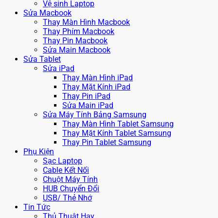
Vệ sinh Laptop
Sửa Macbook
Thay Màn Hình Macbook
Thay Phím Macbook
Thay Pin Macbook
Sửa Main Macbook
Sửa Tablet
Sửa iPad
Thay Màn Hình iPad
Thay Mặt Kính iPad
Thay Pin iPad
Sửa Main iPad
Sửa Máy Tính Bảng Samsung
Thay Màn Hình Tablet Samsung
Thay Mặt Kính Tablet Samsung
Thay Pin Tablet Samsung
Phụ Kiện
Sạc Laptop
Cable Kết Nối
Chuột Máy Tính
HUB Chuyển Đổi
USB/ Thẻ Nhớ
Tin Tức
Thủ Thuật Hay