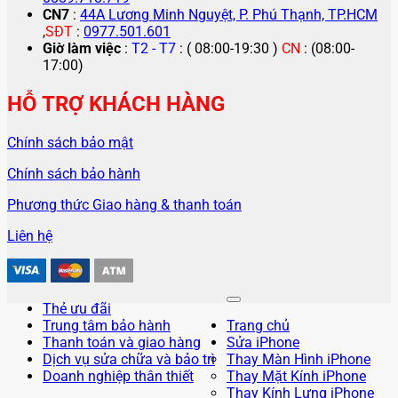
CN7
:
44A Lương Minh Nguyệt, P. Phú Thạnh, TP.HCM
,
SĐT
:
0977.501.601
Giờ làm việc
:
T2 - T7
: ( 08:00-19:30 )
CN
: (08:00-
17:00)
HỖ TRỢ KHÁCH HÀNG
Chính sách bảo mật
Chính sách bảo hành
Phương thức Giao hàng & thanh toán
Liên hệ
Thẻ ưu đãi
Trung tâm bảo hành
Trang chủ
Thanh toán và giao hàng
Sửa iPhone
Dịch vụ sửa chữa và bảo trì
Thay Màn Hình iPhone
Doanh nghiệp thân thiết
Thay Mặt Kính iPhone
Thay Kính Lưng iPhone