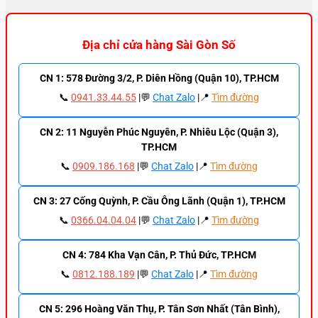
Địa chỉ cửa hàng Sài Gòn Số
CN 1: 578 Đường 3/2, P. Diên Hồng (Quận 10), TP.HCM
📞
0941.33.44.55
|💬
Chat Zalo
|📍
Tìm đường
CN 2: 11 Nguyễn Phúc Nguyên, P. Nhiêu Lộc (Quận 3),
TP.HCM
📞
0909.186.168
|💬
Chat Zalo
|📍
Tìm đường
CN 3: 27 Cống Quỳnh, P. Cầu Ông Lãnh (Quận 1), TP.HCM
📞
0366.04.04.04
|💬
Chat Zalo
|📍
Tìm đường
CN 4: 784 Kha Vạn Cân, P. Thủ Đức, TP.HCM
📞
0812.188.189
|💬
Chat Zalo
|📍
Tìm đường
CN 5: 296 Hoàng Văn Thụ, P. Tân Sơn Nhất (Tân Bình),