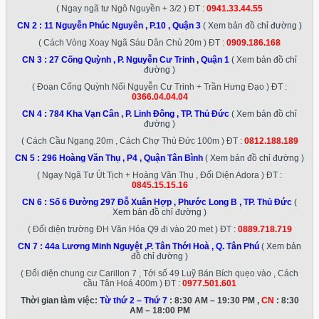
( Ngay ngã tư Ngô Nguyền + 3/2 ) ĐT :
0941.33.44.55
CN 2 :
11 Nguyễn Phúc Nguyên , P.10 , Quận 3
( Xem bản đồ chỉ đường )
( Cách Vòng Xoay Ngã Sáu Dân Chủ 20m ) ĐT :
0909.186.168
CN 3 :
27 Cống Quỳnh , P. Nguyễn Cư Trinh , Quận 1
( Xem bản đồ chỉ
đường )
( Đoạn Cống Quỳnh Nối Nguyễn Cư Trinh + Trần Hưng Đạo ) ĐT :
0366.04.04.04
CN 4 :
784 Kha Vạn Cân , P. Linh Đông , TP. Thủ Đức
( Xem bản đồ chỉ
đường )
( Cách Cầu Ngang 20m , Cách Chợ Thủ Đức 100m ) ĐT :
0812.188.189
CN 5 :
296 Hoàng Văn Thụ , P4 , Quận Tân Bình
( Xem bản đồ chỉ đường )
( Ngay Ngã Tư Út Tịch + Hoàng Văn Thụ , Đối Diện Adora ) ĐT :
0845.15.15.16
CN 6 :
Số 6 Đường 297 Đỗ Xuân Hợp , Phước Long B , TP. Thủ Đức
(
Xem bản đồ chỉ đường )
( Đối diện trường ĐH Văn Hóa Q9 đi vào 20 met ) ĐT :
0889.718.719
CN 7 :
44a Lương Minh Nguyệt ,P. Tân Thới Hoà , Q. Tân Phú
( Xem bản
đồ chỉ đường )
( Đối diện chung cư Carillon 7 , Tới số 49 Luỹ Bán Bích quẹo vào , Cách
cầu Tân Hoá 400m ) ĐT :
0977.501.601
Thời gian làm việc:
Từ thứ 2 – Thứ 7
: 8:30 AM – 19:30 PM ,
CN
: 8:30
AM – 18:00 PM