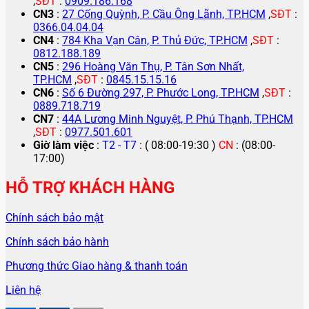
,
SĐT
:
0909.186.168
CN3
:
27 Cống Quỳnh, P. Cầu Ông Lãnh, TP.HCM
,
SĐT
:
0366.04.04.04
CN4
:
784 Kha Vạn Cân, P. Thủ Đức, TP.HCM
,
SĐT
:
0812.188.189
CN5
:
296 Hoàng Văn Thụ, P. Tân Sơn Nhất,
TP.HCM
,
SĐT
:
0845.15.15.16
CN6
:
Số 6 Đường 297, P. Phước Long, TP.HCM
,
SĐT
:
0889.718.719
CN7
:
44A Lương Minh Nguyệt, P. Phú Thạnh, TP.HCM
,
SĐT
:
0977.501.601
Giờ làm việc
:
T2 - T7
: ( 08:00-19:30 )
CN
: (08:00-
17:00)
HỖ TRỢ KHÁCH HÀNG
Chính sách bảo mật
Chính sách bảo hành
Phương thức Giao hàng & thanh toán
Liên hệ