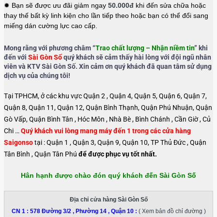
✹ Bạn sẽ được ưu đãi giảm ngay
50.000đ
khi đến sửa chữa hoặc
thay thế bất kỳ linh kiện cho lần tiếp theo hoặc bạn có thể đổi sang
miếng dán cường lực cao cấp.
Mong rằng với phương châm “
Trao chất lượng – Nhận niềm tin
” khi
đến với
Sài Gòn Số
quý khách sẽ cảm thấy hài lòng với đội ngũ nhân
viên và KTV Sài Gòn Số. Xin cảm ơn quý khách đã quan tâm sử dụng
dịch vụ của chúng tôi!
Tại TPHCM, ở các khu vực Quận 2 , Quận 4, Quận 5, Quận 6, Quận 7,
Quận 8, Quận 11, Quận 12, Quận Bình Thạnh, Quận Phú Nhuận, Quận
Gò Vấp, Quận Bình Tân , Hóc Môn , Nhà Bè , Bình Chánh , Cần Giờ , Củ
Chi …
Quý khách vui lòng mang máy đến 1 trong các cửa hàng
Saigonso
tại : Quận 1 , Quận 3, Quận 9, Quận 10, TP Thủ Đức , Quận
Tân Bình , Quận Tân Phú
để được phục vụ tốt nhất.
Hân hạnh được chào đón quý khách đến Sài Gòn Số
Địa chỉ cửa hàng Sài Gòn Số
CN 1 :
578 Đường 3/2 , Phường 14 , Quận 10
:
( Xem bản đồ chỉ đường )