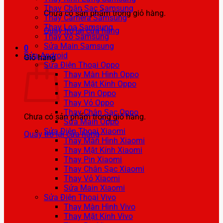
Thay Chân Sạc Samsung
Chưa có sản phẩm trong giỏ hàng.
Thay Camera Samsung
Thay Loa Samsung
Quay trở lại cửa hàng
Thay Vỏ Samsung
Sửa Main Samsung
0
Sửa Android
Giỏ hàng
Sửa Điện Thoại Oppo
Thay Màn Hình Oppo
Thay Mặt Kính Oppo
Thay Pin Oppo
Thay Vỏ Oppo
Thay Chân Sạc Oppo
Chưa có sản phẩm trong giỏ hàng.
Sửa Main Oppo
Sửa Điện Thoại Xiaomi
Quay trở lại cửa hàng
Thay Màn Hình Xiaomi
Thay Mặt Kính Xiaomi
Thay Pin Xiaomi
Thay Chân Sạc Xiaomi
Thay Vỏ Xiaomi
Sửa Main Xiaomi
Sửa Điện Thoại Vivo
Thay Màn Hình Vivo
Thay Mặt Kính Vivo