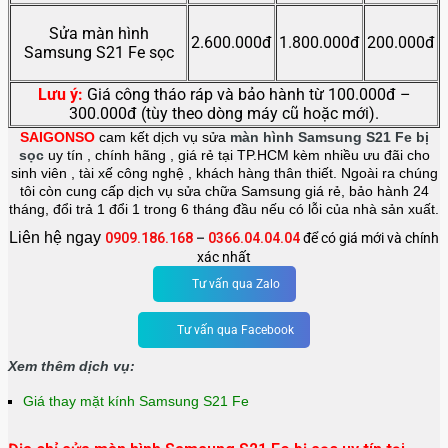
Sửa màn hình
2.600.000đ
1.800.000đ
200.000đ
Samsung S21 Fe sọc
Lưu ý:
Giá công tháo ráp và bảo hành từ 100.000đ –
300.000đ (tùy theo dòng máy cũ hoặc mới).
SAIGONSO
cam kết dịch vụ sửa
màn hình Samsung S21 Fe bị
sọc
uy tín , chính hãng , giá rẻ tại TP.HCM kèm nhiều ưu đãi cho
sinh viên , tài xế công nghệ , khách hàng thân thiết. Ngoài ra chúng
tôi còn cung cấp dịch vụ sửa chữa Samsung giá rẻ, bảo hành 24
tháng, đổi trả 1 đổi 1 trong 6 tháng đầu nếu có lỗi của nhà sản xuất.
Liên hệ ngay
0909.186.168
–
0366.04.04.04
để có giá mới và chính
xác nhất
Tư vấn qua Zalo
Tư vấn qua Facebook
Xem thêm dịch vụ:
Giá thay mặt kính Samsung S21 Fe