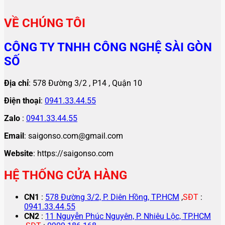
VỀ CHÚNG TÔI
CÔNG TY TNHH CÔNG NGHỆ SÀI GÒN
SỐ
Địa chỉ
: 578 Đường 3/2 , P14 , Quận 10
Điện thoại
:
0941.33.44.55
Zalo
:
0941.33.44.55
Email
: saigonso.com@gmail.com
Website
: https://saigonso.com
HỆ THỐNG CỬA HÀNG
CN1
:
578 Đường 3/2, P. Diên Hồng, TP.HCM
,
SĐT
:
0941.33.44.55
CN2
:
11 Nguyễn Phúc Nguyên, P. Nhiêu Lộc, TP.HCM