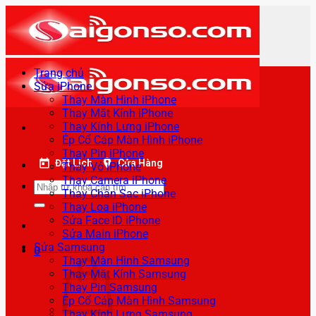
Bỏ
qua
nội
dung
Trang chủ
Sửa iPhone
Thay Màn Hình iPhone
Thay Mặt Kính iPhone
Thay Kính Lưng iPhone
Ép Cổ Cáp Màn Hình iPhone
Thay Pin iPhone
Đặt Lịch
Cửa Hàng
Thay Vỏ iPhone
Thay Camera iPhone
Tìm
Thay Chân Sạc iPhone
kiếm:
Thay Loa iPhone
Sửa Face ID iPhone
Sửa Main iPhone
Sửa Samsung
0
Thay Màn Hình Samsung
Thay Mặt Kính Samsung
Thay Pin Samsung
Ép Cổ Cáp Màn Hình Samsung
Thay Kính Lưng Samsung