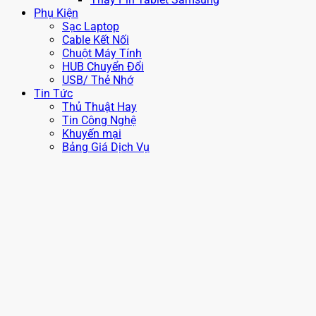
Phụ Kiện
Sạc Laptop
Cable Kết Nối
Chuột Máy Tính
HUB Chuyển Đổi
USB/ Thẻ Nhớ
Tin Tức
Thủ Thuật Hay
Tin Công Nghệ
Khuyến mại
Bảng Giá Dịch Vụ