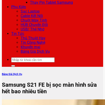
Thay Pin Tablet Samsung
Phụ Kiện
Sạc Laptop
Cable Kết Nối
Chuột Máy Tính
HUB Chuyển Đổi
USB/ Thẻ Nhớ
Tin Tức
Thủ Thuật Hay
Tin Công Nghệ
Khuyến mại
Bảng Giá Dịch Vụ
Tìm
kiếm:
Bảng Giá Dịch Vụ
Samsung S21 FE bị sọc màn hình sửa
hết bao nhiêu tiền