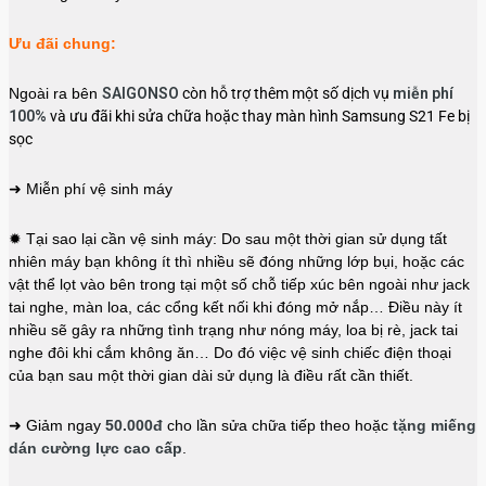
Ưu đãi chung:
Ngoài ra bên
SAIGONSO
còn hỗ trợ thêm một số dịch vụ
miễn phí
100%
và ưu đãi khi sửa chữa hoặc thay màn hình Samsung S21 Fe bị
sọc
➜ Miễn phí vệ sinh máy
✹ Tại sao lại cần vệ sinh máy: Do sau một thời gian sử dụng tất
nhiên máy bạn không ít thì nhiều sẽ đóng những lớp bụi, hoặc các
vật thể lọt vào bên trong tại một số chỗ tiếp xúc bên ngoài như jack
tai nghe, màn loa, các cổng kết nối khi đóng mở nắp… Điều này ít
nhiều sẽ gây ra những tình trạng như nóng máy, loa bị rè, jack tai
nghe đôi khi cắm không ăn… Do đó việc vệ sinh chiếc điện thoại
của bạn sau một thời gian dài sử dụng là điều rất cần thiết.
➜ Giảm ngay
50.000đ
cho lần sửa chữa tiếp theo hoặc
tặng miếng
dán cường lực cao cấp
.