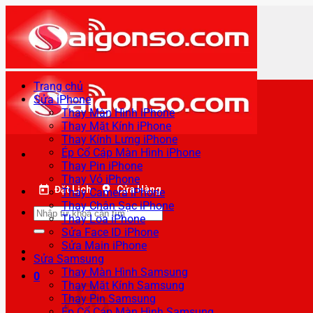
Bỏ
qua
nội
dung
Trang chủ
Sửa iPhone
Thay Màn Hình iPhone
Thay Mặt Kính iPhone
Thay Kính Lưng iPhone
Ép Cổ Cáp Màn Hình iPhone
Thay Pin iPhone
Thay Vỏ iPhone
Đặt Lịch
Cửa Hàng
Thay Camera iPhone
Thay Chân Sạc iPhone
Tìm
Thay Loa iPhone
kiếm:
Sửa Face ID iPhone
Sửa Main iPhone
Sửa Samsung
Thay Màn Hình Samsung
0
Thay Mặt Kính Samsung
Thay Pin Samsung
Ép Cổ Cáp Màn Hình Samsung