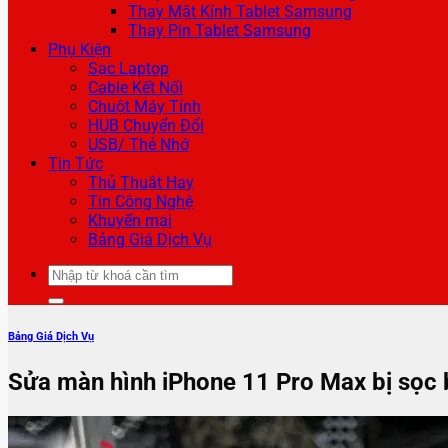
Thay Mặt Kính Tablet Samsung
Thay Pin Tablet Samsung
Phụ Kiện
Sạc Laptop
Cable Kết Nối
Chuột Máy Tính
HUB Chuyển Đổi
USB/ Thẻ Nhớ
Tin Tức
Thủ Thuật Hay
Tin Công Nghệ
Khuyến mại
Bảng Giá Dịch Vụ
Tìm
kiếm:
Bảng Giá Dịch Vụ
Sửa màn hình iPhone 11 Pro Max bị sọc b