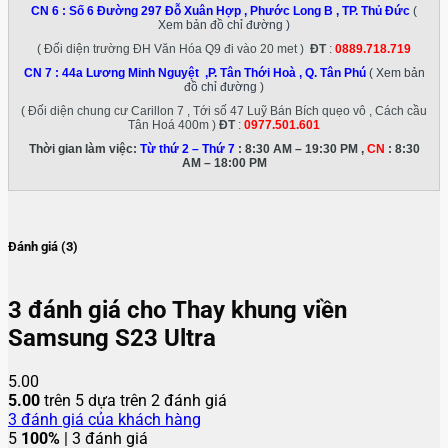
CN 6 :
Số 6 Đường 297 Đỗ Xuân Hợp , Phước Long B , TP. Thủ Đức
(
Xem bản đồ chỉ đường )
( Đối diện trường ĐH Văn Hóa Q9 đi vào 20 met )
ĐT
:
0889.718.719
CN 7 :
44a Lương Minh Nguyệt ,P. Tân Thới Hoà , Q. Tân Phú
( Xem bản
đồ chỉ đường )
( Đối diện chung cư Carillon 7 , Tới số 47 Luỹ Bán Bích quẹo vô , Cách cầu
Tân Hoá 400m )
ĐT
:
0977.501.601
Thời gian làm việc:
Từ thứ 2 – Thứ 7
: 8:30 AM – 19:30 PM ,
CN
: 8:30
AM – 18:00 PM
Đánh giá (3)
3 đánh giá cho
Thay khung viền
Samsung S23 Ultra
5.00
5.00
trên 5 dựa trên
2
đánh giá
3
đánh giá của khách hàng
5
100%
| 3 đánh giá