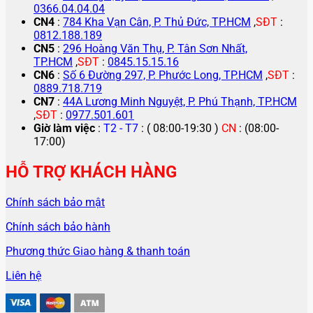
0366.04.04.04
CN4
:
784 Kha Vạn Cân, P. Thủ Đức, TP.HCM
,
SĐT
:
0812.188.189
CN5
:
296 Hoàng Văn Thụ, P. Tân Sơn Nhất,
TP.HCM
,
SĐT
:
0845.15.15.16
CN6
:
Số 6 Đường 297, P. Phước Long, TP.HCM
,
SĐT
:
0889.718.719
CN7
:
44A Lương Minh Nguyệt, P. Phú Thạnh, TP.HCM
,
SĐT
:
0977.501.601
Giờ làm việc
:
T2 - T7
: ( 08:00-19:30 )
CN
: (08:00-
17:00)
HỖ TRỢ KHÁCH HÀNG
Chính sách bảo mật
Chính sách bảo hành
Phương thức Giao hàng & thanh toán
Liên hệ