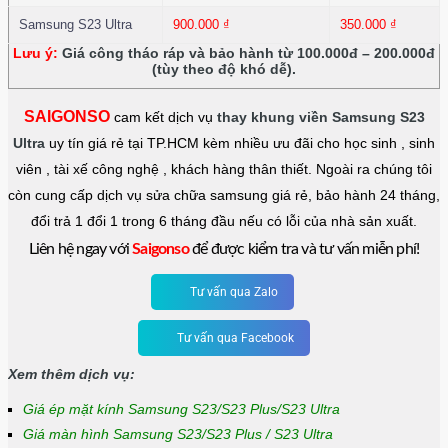
Samsung S23 Ultra
900.000
₫
350.000
₫
Lưu ý:
Giá công tháo ráp và bảo hành từ 100.000đ – 200.000đ
(tùy theo độ khó dễ).
SAIGONSO
cam kết dịch vụ
thay khung viền Samsung S23
Ultra
uy tín giá rẻ tại TP.HCM kèm nhiều ưu đãi cho học sinh , sinh
viên , tài xế công nghệ , khách hàng thân thiết. Ngoài ra chúng tôi
còn cung cấp dịch vụ sửa chữa samsung giá rẻ, bảo hành 24 tháng,
đổi trả 1 đổi 1 trong 6 tháng đầu nếu có lỗi của nhà sản xuất.
Liên hệ ngay với
Saigonso
để được kiểm tra và tư vấn miễn phí!
Tư vấn qua Zalo
Tư vấn qua Facebook
Xem thêm dịch vụ:
Giá ép mặt kính Samsung S23/S23 Plus/S23 Ultra
Giá màn hình Samsung S23/S23 Plus / S23 Ultra