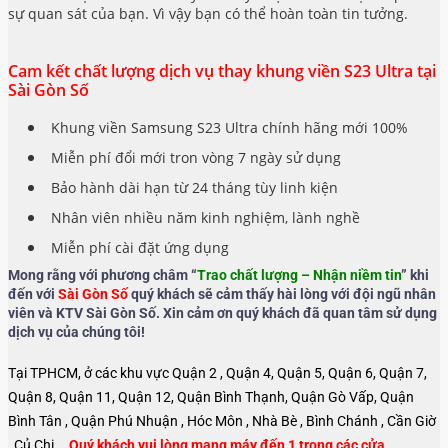
sự quan sát của bạn. Vì vậy bạn có thể hoàn toàn tin tưởng.
Cam kết chất lượng dịch vụ thay khung viền S23 Ultra tại
Sài Gòn Số
Khung viền Samsung S23 Ultra chính hãng mới 100%
Miễn phí đổi mới tron vòng 7 ngày sử dụng
Bảo hành dài hạn từ 24 tháng tùy linh kiện
Nhân viên nhiều năm kinh nghiệm, lành nghề
Miễn phí cài đặt ứng dụng
Mong rằng với phương châm “
Trao chất lượng – Nhận niềm tin
” khi
đến với
Sài Gòn Số
quý khách sẽ cảm thấy hài lòng với đội ngũ nhân
viên và KTV Sài Gòn Số. Xin cảm ơn quý khách đã quan tâm sử dụng
dịch vụ của chúng tôi!
Tại TPHCM, ở các khu vực Quận 2 , Quận 4, Quận 5, Quận 6, Quận 7,
Quận 8, Quận 11, Quận 12, Quận Bình Thạnh, Quận Gò Vấp, Quận
Bình Tân , Quận Phú Nhuận , Hóc Môn , Nhà Bè , Bình Chánh , Cần Giờ
, Củ Chi …
Quý khách vui lòng mang máy đến 1 trong các cửa