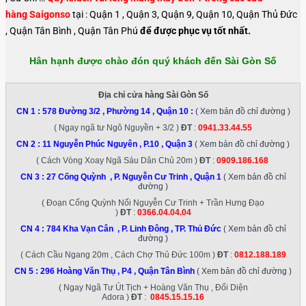
hàng Saigonso
tại : Quận 1 , Quận 3, Quận 9, Quận 10, Quận Thủ Đức
, Quận Tân Bình , Quận Tân Phú
để được phục vụ tốt nhất.
Hân hạnh được chào đón quý khách đến Sài Gòn Số
Địa chỉ cửa hàng Sài Gòn Số
CN 1 :
578 Đường 3/2 , Phường 14 , Quận 10
:
( Xem bản đồ chỉ đường )
( Ngay ngã tư Ngô Nguyền + 3/2 )
ĐT
:
0941.33.44.55
CN 2 :
11 Nguyễn Phúc Nguyên , P.10 , Quận 3
( Xem bản đồ chỉ đường )
( Cách Vòng Xoay Ngã Sáu Dân Chủ 20m )
ĐT
:
0909.186.168
CN 3 :
27 Cống Quỳnh , P. Nguyễn Cư Trinh , Quận 1
( Xem bản đồ chỉ
đường )
( Đoạn Cống Quỳnh Nối Nguyễn Cư Trinh + Trần Hưng Đạo
)
ĐT
:
0366.04.04.04
CN 4 :
784 Kha Vạn Cân , P. Linh Đông , TP. Thủ Đức
( Xem bản đồ chỉ
đường )
( Cách Cầu Ngang 20m , Cách Chợ Thủ Đức 100m )
ĐT
:
0812.188.189
CN 5 :
296 Hoàng Văn Thụ , P4 , Quận Tân Bình
( Xem bản đồ chỉ đường )
( Ngay Ngã Tư Út Tịch + Hoàng Văn Thụ , Đối Diện
Adora )
ĐT
:
0845.15.15.16