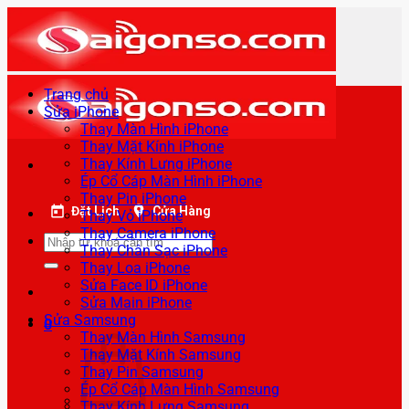
Bỏ
qua
nội
dung
Trang chủ
Sửa iPhone
Thay Màn Hình iPhone
Thay Mặt Kính iPhone
Thay Kính Lưng iPhone
Ép Cổ Cáp Màn Hình iPhone
Thay Pin iPhone
Đặt Lịch
Cửa Hàng
Thay Vỏ iPhone
Thay Camera iPhone
Tìm
Thay Chân Sạc iPhone
kiếm:
Thay Loa iPhone
Sửa Face ID iPhone
Sửa Main iPhone
Sửa Samsung
0
Thay Màn Hình Samsung
Thay Mặt Kính Samsung
Thay Pin Samsung
Ép Cổ Cáp Màn Hình Samsung
Thay Kính Lưng Samsung