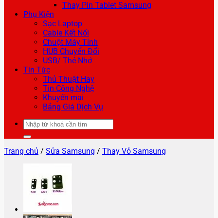
Thay Pin Tablet Samsung
Phụ Kiện
Sạc Laptop
Cable Kết Nối
Chuột Máy Tính
HUB Chuyển Đổi
USB/ Thẻ Nhớ
Tin Tức
Thủ Thuật Hay
Tin Công Nghệ
Khuyến mại
Bảng Giá Dịch Vụ
Tìm
kiếm:
Trang chủ
/
Sửa Samsung
/
Thay Vỏ Samsung