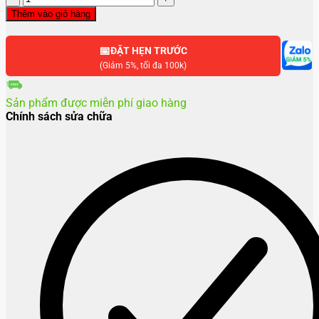
khung
Thêm vào giỏ hàng
viền
Samsung
📅
S23
ĐẶT HẸN TRƯỚC
Ultra
(Giảm 5%, tối đa 100k)
số
lượng
Sản phẩm được miễn phí giao hàng
Chính sách sửa chữa