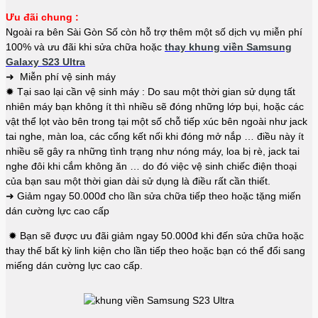
Ưu đãi chung :
Ngoài ra bên Sài Gòn Số còn hỗ trợ thêm một số dịch vụ miễn phí
100% và ưu đãi khi sửa chữa hoặc
thay khung viền Samsung
Galaxy S23 Ultra
➜ Miễn phí vệ sinh máy
✹ Tại sao lại cần vệ sinh máy : Do sau một thời gian sử dụng tất
nhiên máy bạn không ít thì nhiều sẽ đóng những lớp bụi, hoặc các
vật thể lọt vào bên trong tại một số chỗ tiếp xúc bên ngoài như jack
tai nghe, màn loa, các cổng kết nối khi đóng mở nắp … điều này ít
nhiều sẽ gây ra những tình trạng như nóng máy, loa bị rè, jack tai
nghe đôi khi cắm không ăn … do đó việc vệ sinh chiếc điện thoại
của bạn sau một thời gian dài sử dụng là điều rất cần thiết.
➜ Giảm ngay 50.000đ cho lần sửa chữa tiếp theo hoặc tặng miến
dán cường lực cao cấp
✹ Bạn sẽ được ưu đãi giảm ngay 50.000đ khi đến sửa chữa hoặc
thay thế bất kỳ linh kiện cho lần tiếp theo hoặc bạn có thể đổi sang
miếng dán cường lực cao cấp.