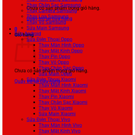
Thay Chân Sạc Samsung
Chưa có sản phẩm trong giỏ hàng.
Thay Camera Samsung
Thay Loa Samsung
Quay trở lại cửa hàng
Thay Vỏ Samsung
Sửa Main Samsung
0
Sửa Android
Giỏ hàng
Sửa Điện Thoại Oppo
Thay Màn Hình Oppo
Thay Mặt Kính Oppo
Thay Pin Oppo
Thay Vỏ Oppo
Thay Chân Sạc Oppo
Chưa có sản phẩm trong giỏ hàng.
Sửa Main Oppo
Sửa Điện Thoại Xiaomi
Quay trở lại cửa hàng
Thay Màn Hình Xiaomi
Thay Mặt Kính Xiaomi
Thay Pin Xiaomi
Thay Chân Sạc Xiaomi
Thay Vỏ Xiaomi
Sửa Main Xiaomi
Sửa Điện Thoại Vivo
Thay Màn Hình Vivo
Thay Mặt Kính Vivo