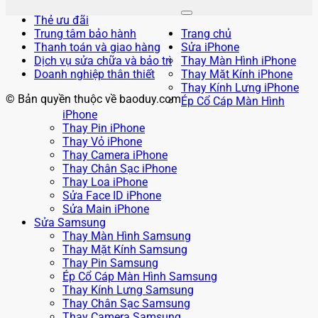
Thẻ ưu đãi
Trung tâm bảo hành
Trang chủ
Thanh toán và giao hàng
Sửa iPhone
Dịch vụ sửa chữa và bảo trì
Thay Màn Hình iPhone
Doanh nghiệp thân thiết
Thay Mặt Kính iPhone
Thay Kính Lưng iPhone
© Bản quyền thuộc về baoduy.com
Ép Cổ Cáp Màn Hình
iPhone
Thay Pin iPhone
Thay Vỏ iPhone
Thay Camera iPhone
Thay Chân Sạc iPhone
Thay Loa iPhone
Sửa Face ID iPhone
Sửa Main iPhone
Sửa Samsung
Thay Màn Hình Samsung
Thay Mặt Kính Samsung
Thay Pin Samsung
Ép Cổ Cáp Màn Hình Samsung
Thay Kính Lưng Samsung
Thay Chân Sạc Samsung
Thay Camera Samsung