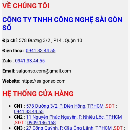
VỀ CHÚNG TÔI
CÔNG TY TNHH CÔNG NGHỆ SÀI GÒN
SỐ
Địa chỉ
: 578 Đường 3/2 , P14 , Quận 10
Điện thoại
:
0941.33.44.55
Zalo
:
0941.33.44.55
Email
: saigonso.com@gmail.com
Website
: https://saigonso.com
HỆ THỐNG CỬA HÀNG
CN1
:
578 Đường 3/2, P. Diên Hồng, TP.HCM
,
SĐT
:
0941.33.44.55
CN2
:
11 Nguyễn Phúc Nguyên, P. Nhiêu Lộc, TP.HCM
,
SĐT
:
0909.186.168
CN3
:
27 Cống Quỳnh, P. Cầu Ông Lãnh, TP.HCM
,
SĐT
: