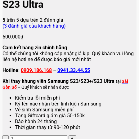
S23 Ultra
5
trên 5 dựa trên
2
đánh giá
(
3
đánh giá của khách hàng)
600.000
₫
Cam kết hàng zin chính hãng
Có thể chúng tôi không cập nhật giá kịp. Quý khách vui lòng
liên hệ hotline để được báo giá mới nhất
Hotline
:
0909.186.168
–
0941.33.44.55
Khi thay khung viền Samsung S23/S23+/S23 Ultra
tại
Sài
Gòn Số
– Quý khách sẽ nhận được
Kiểm tra lỗi miễn phí
Ký tên xác nhận trên linh kiện Samsung
Vệ sinh Samsung miễn phí
Tặng Giftcard giảm giá 50-150k
Bảo hành 24 tháng
Thời gian thay từ 90-120 phút
Thay