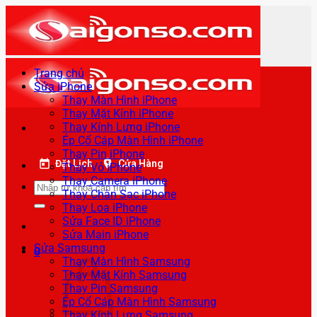
Bỏ
qua
nội
dung
Trang chủ
Sửa iPhone
Thay Màn Hình iPhone
Thay Mặt Kính iPhone
Thay Kính Lưng iPhone
Ép Cổ Cáp Màn Hình iPhone
Thay Pin iPhone
Đặt Lịch
Cửa Hàng
Thay Vỏ iPhone
Thay Camera iPhone
Tìm
Thay Chân Sạc iPhone
kiếm:
Thay Loa iPhone
Sửa Face ID iPhone
Sửa Main iPhone
Sửa Samsung
0
Thay Màn Hình Samsung
Thay Mặt Kính Samsung
Thay Pin Samsung
Ép Cổ Cáp Màn Hình Samsung
Thay Kính Lưng Samsung