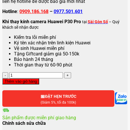
liên hệ hotline để được báo giá mới nhất
Hotline
:
0909.186.168
–
0977.501.601
Khi thay kính camera Huawei P30 Pro
tại
Sài Gòn Số
– Quý
khách sẽ nhận được
Kiểm tra lỗi miễn phí
Ký tên xác nhận trên linh kiện Huawei
Vệ sinh Huawei miễn phí
Tặng Giftcard giảm giá 50-150k
Bảo hành 24 tháng
Thời gian thay từ 60-90 phút
Thay
kính
Thêm vào giỏ hàng
camera
Huawei
📅
P30
ĐẶT HẸN TRƯỚC
Pro
(Giảm 5%, tối đa 100k)
số
lượng
Sản phẩm được miễn phí giao hàng
Chính sách sửa chữa