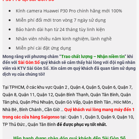
Kính camera Huawei P30 Pro chính hãng mới 100%
Miễn phí đổi mới tron vòng 7 ngày sử dụng
Bảo hành dài hạn từ 24 tháng tùy linh kiện
Nhân viên nhiều năm kinh nghiệm, lành nghề
Miễn phí cài đặt ứng dụng
Mong rằng với phương châm “
Trao chất lượng – Nhận niềm tin
” khi
đến với
Sài Gòn Số
quý khách sẽ cảm thấy hài lòng với đội ngũ nhân
viên và KTV Sài Gòn Số. Xin cảm ơn quý khách đã quan tâm sử dụng
dịch vụ của chúng tôi!
Tại TPHCM, ở các khu vực Quận 2 , Quận 4, Quận 5, Quận 6, Quận 7,
Quận 8, Quận 11, Quận 12, Quận Bình Thạnh, Quận Tân Bình, Quận
Tân phú, Quận Phú Nhuận, Quận Gò Vấp, Quận Bình Tân , Hóc Môn ,
Nhà Bè , Bình Chánh , Cần Giờ …
Quý khách vui lòng mang máy đến 1
trong các cửa hàng Saigonso
tại : Quận 1 , Quận 3, Quận 9, Quận 10,
TP Thủ Đức , Quận Tân Bình
để được phục vụ tốt nhất.
Hân hạnh được chào đón quý khách đến Sài Gòn Số