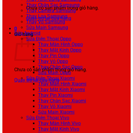
Thay Chân Sạc Samsung
Chưa có sản phẩm trong giỏ hàng.
Thay Camera Samsung
Thay Loa Samsung
Quay trở lại cửa hàng
Thay Vỏ Samsung
Sửa Main Samsung
0
Sửa Android
Giỏ hàng
Sửa Điện Thoại Oppo
Thay Màn Hình Oppo
Thay Mặt Kính Oppo
Thay Pin Oppo
Thay Vỏ Oppo
Thay Chân Sạc Oppo
Chưa có sản phẩm trong giỏ hàng.
Sửa Main Oppo
Sửa Điện Thoại Xiaomi
Quay trở lại cửa hàng
Thay Màn Hình Xiaomi
Thay Mặt Kính Xiaomi
Thay Pin Xiaomi
Thay Chân Sạc Xiaomi
Thay Vỏ Xiaomi
Sửa Main Xiaomi
Sửa Điện Thoại Vivo
Thay Màn Hình Vivo
Thay Mặt Kính Vivo