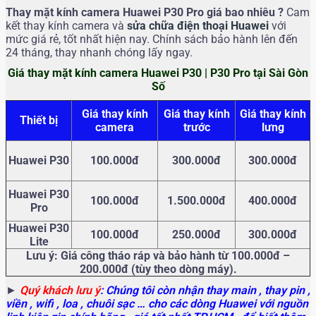
Thay mặt kính camera Huawei P30 Pro
giá bao nhiêu ?
Cam
kết thay kính camera và
sửa chữa điện thoại Huawei
với
mức giá rẻ, tốt nhất hiện nay. Chính sách bảo hành lên đến
24 tháng, thay nhanh chóng lấy ngay.
Giá thay mặt kính camera Huawei P30 | P30 Pro tại Sài Gòn
Số
Giá thay kính
Giá thay kính
Giá thay kính
Thiết bị
camera
trước
lưng
Huawei P30
100.000đ
300.000đ
300.000đ
Huawei P30
100.000đ
1.500.000đ
400.000đ
Pro
Huawei P30
100.000đ
250.000đ
300.000đ
Lite
Lưu ý: Giá công tháo ráp và bảo hành từ 100.000đ –
200.000đ (tùy theo dòng máy).
►
Quý khách lưu ý
: Chúng tôi còn nhận thay main
, thay pin ,
viền , wifi , loa , chuôi sạc … cho các dòng Huawei với nguồn