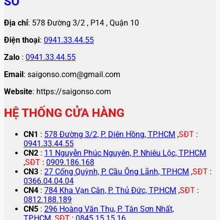
SỐ
Địa chỉ
: 578 Đường 3/2 , P14 , Quận 10
Điện thoại
:
0941.33.44.55
Zalo
:
0941.33.44.55
Email
: saigonso.com@gmail.com
Website
: https://saigonso.com
HỆ THỐNG CỬA HÀNG
CN1
:
578 Đường 3/2, P. Diên Hồng, TP.HCM
,
SĐT
:
0941.33.44.55
CN2
:
11 Nguyễn Phúc Nguyên, P. Nhiêu Lộc, TP.HCM
,
SĐT
:
0909.186.168
CN3
:
27 Cống Quỳnh, P. Cầu Ông Lãnh, TP.HCM
,
SĐT
:
0366.04.04.04
CN4
:
784 Kha Vạn Cân, P. Thủ Đức, TP.HCM
,
SĐT
:
0812.188.189
CN5
:
296 Hoàng Văn Thụ, P. Tân Sơn Nhất,
TP.HCM
,
SĐT
:
0845.15.15.16