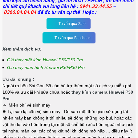
linh kiện zin chính hãng , giá tốt nhất TP.HCM , để biết thêm
chi tiết quý khach vui lòng liên hệ :
0941.33.44.55
–
0366.04.04.04
để đc tư vấn cụ thể Hoặc :
Tư vấn qua Zalo
Tư vấn qua Facebook
Xem thêm dịch vụ:
Giá thay mặt kính Huawei P30/P30 Pro
Giá thay màn hình Huawei P30/P30 Pro
Ưu đãi chung :
Ngoài ra bên Sài Gòn Số còn hỗ trợ thêm một số dịch vụ miễn phí
100% và ưu đãi khi sửa chữa hoặc
thay kính camera Huawei P30
Pro
➜ Miễn phí vệ sinh máy
✹ Tại sao lại cần vệ sinh máy : Do sau một thời gian sử dụng tất
nhiên máy bạn không ít thì nhiều sẽ đóng những lớp bụi, hoặc các
vật thể lọt vào bên trong tại một số chỗ tiếp xúc bên ngoài như jack
tai nghe, màn loa, các cổng kết nối khi đóng mở nắp … điều này ít
nhiều sẽ gây ra những tình trạng như nóng máy, loa bị rè, jack tai