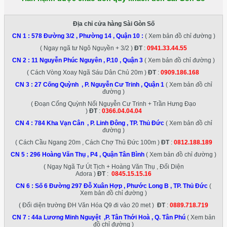
Địa chỉ cửa hàng Sài Gòn Số
CN 1 :
578 Đường 3/2 , Phường 14 , Quận 10
:
( Xem bản đồ chỉ đường )
( Ngay ngã tư Ngô Nguyền + 3/2 )
ĐT
:
0941.33.44.55
CN 2 :
11 Nguyễn Phúc Nguyên , P.10 , Quận 3
( Xem bản đồ chỉ đường )
( Cách Vòng Xoay Ngã Sáu Dân Chủ 20m )
ĐT
:
0909.186.168
CN 3 :
27 Cống Quỳnh , P. Nguyễn Cư Trinh , Quận 1
( Xem bản đồ chỉ
đường )
( Đoạn Cống Quỳnh Nối Nguyễn Cư Trinh + Trần Hưng Đạo
)
ĐT
:
0366.04.04.04
CN 4 :
784 Kha Vạn Cân , P. Linh Đông , TP. Thủ Đức
( Xem bản đồ chỉ
đường )
( Cách Cầu Ngang 20m , Cách Chợ Thủ Đức 100m )
ĐT
:
0812.188.189
CN 5 :
296 Hoàng Văn Thụ , P4 , Quận Tân Bình
( Xem bản đồ chỉ đường )
( Ngay Ngã Tư Út Tịch + Hoàng Văn Thụ , Đối Diện
Adora )
ĐT
:
0845.15.15.16
CN 6 :
Số 6 Đường 297 Đỗ Xuân Hợp , Phước Long B , TP. Thủ Đức
(
Xem bản đồ chỉ đường )
( Đối diện trường ĐH Văn Hóa Q9 đi vào 20 met )
ĐT
:
0889.718.719
CN 7 :
44a Lương Minh Nguyệt ,P. Tân Thới Hoà , Q. Tân Phú
( Xem bản
đồ chỉ đường )