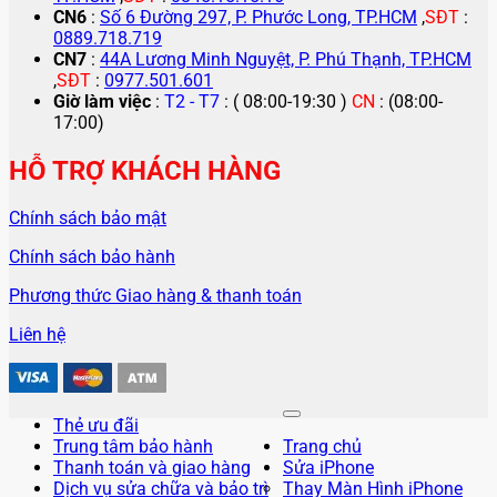
CN6
:
Số 6 Đường 297, P. Phước Long, TP.HCM
,
SĐT
:
0889.718.719
CN7
:
44A Lương Minh Nguyệt, P. Phú Thạnh, TP.HCM
,
SĐT
:
0977.501.601
Giờ làm việc
:
T2 - T7
: ( 08:00-19:30 )
CN
: (08:00-
17:00)
HỖ TRỢ KHÁCH HÀNG
Chính sách bảo mật
Chính sách bảo hành
Phương thức Giao hàng & thanh toán
Liên hệ
Thẻ ưu đãi
Trung tâm bảo hành
Trang chủ
Thanh toán và giao hàng
Sửa iPhone
Dịch vụ sửa chữa và bảo trì
Thay Màn Hình iPhone