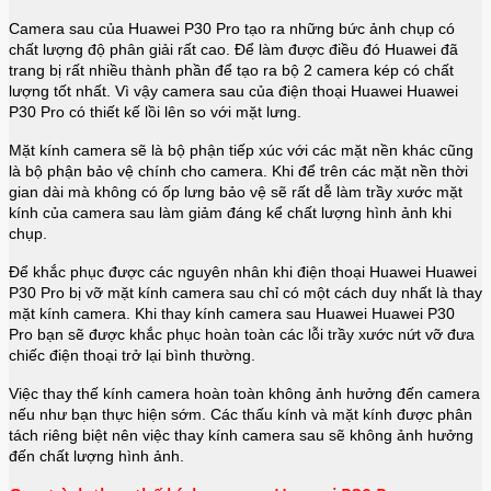
Camera sau của Huawei P30 Pro tạo ra những bức ảnh chụp có
chất lượng độ phân giải rất cao. Để làm được điều đó Huawei đã
trang bị rất nhiều thành phần để tạo ra bộ 2 camera kép có chất
lượng tốt nhất. Vì vậy camera sau của điện thoại Huawei
Huawei
P30 Pro
có thiết kế lồi lên so với mặt lưng.
Mặt kính camera sẽ là bộ phận tiếp xúc với các mặt nền khác cũng
là bộ phận bảo vệ chính cho camera. Khi để trên các mặt nền thời
gian dài mà không có ốp lưng bảo vệ sẽ rất dễ làm trầy xước mặt
kính của camera sau làm giảm đáng kể chất lượng hình ảnh khi
chụp.
Để khắc phục được các nguyên nhân khi điện thoại Huawei
Huawei
P30 Pro
bị vỡ mặt kính camera sau chỉ có một cách duy nhất là thay
mặt kính camera. Khi thay kính camera sau Huawei
Huawei P30
Pro
bạn sẽ được khắc phục hoàn toàn các lỗi trầy xước nứt vỡ đưa
chiếc điện thoại trở lại bình thường.
Việc thay thế kính camera hoàn toàn không ảnh hưởng đến camera
nếu như bạn thực hiện sớm. Các thấu kính và mặt kính được phân
tách riêng biệt nên việc thay kính camera sau sẽ không ảnh hưởng
đến chất lượng hình ảnh.