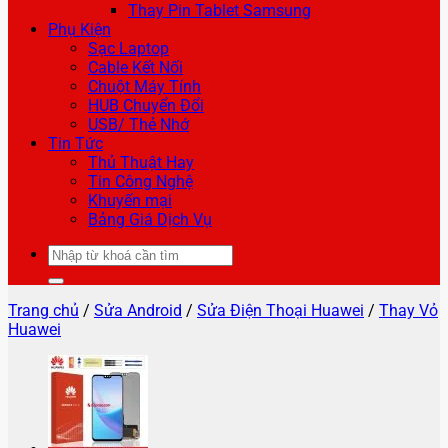
Thay Pin Tablet Samsung
Phụ Kiện
Sạc Laptop
Cable Kết Nối
Chuột Máy Tính
HUB Chuyển Đổi
USB/ Thẻ Nhớ
Tin Tức
Thủ Thuật Hay
Tin Công Nghệ
Khuyến mại
Bảng Giá Dịch Vụ
Tìm
kiếm:
Trang chủ
/
Sửa Android
/
Sửa Điện Thoại Huawei
/
Thay Vỏ
Huawei