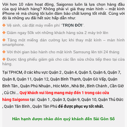
Với hơn 10 năm hoạt động, Saigonso luôn là lựa chọn hàng đầu
của quý khách hàng? Không phải vì giá thay màn hình – mặt kính
iPhone rẻ mà chúng tôi luôn đảm bảo chất lượng tốt nhất. Cùng với
đó là những ưu đãi hết sức hấp dẫn như:
✥
Vệ sinh, cài đặt máy miễn phí “
TRỌN ĐỜI
”.
✥
Giảm ngay 50k với những khách hàng sửa 2 máy trở lên
✥
Tặng một miếng dán cường lực khi thay mặt kính – màn hình
smartphone.
✥
Với thời gian bảo hành cho mặt kính Samsung lên tới 24 tháng
✥
Được tặng phiếu giảm giá cho các lần sửa chữa tiếp theo tại cửa
hàng.
Tại TPHCM, ở các khu vực Quận 2 , Quận 4, Quận 5, Quận 6, Quận 7,
Quận 8, Quận 11, Quận 12, Quận Bình Thạnh, Quận Gò Vấp, Quận
Bình Tân , Quận Phú Nhuận , Hóc Môn , Nhà Bè , Bình Chánh , Cần Giờ
, Củ Chi …
Quý khách vui lòng mang máy đến 1 trong các cửa
hàng Saigonso
tại : Quận 1 , Quận 3, Quận 9, Quận 10, Quận Thủ Đức
, Quận Tân Bình , Quận Tân Phú
để được phục vụ tốt nhất.
Hân hạnh được chào đón quý khách đến Sài Gòn Số