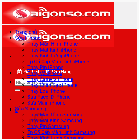
Bỏ
qua
nội
dung
Trang chủ
Sửa iPhone
Thay Màn Hình iPhone
Thay Mặt Kính iPhone
Thay Kính Lưng iPhone
Ép Cổ Cáp Màn Hình iPhone
Thay Pin iPhone
Đặt Lịch
Cửa Hàng
Thay Vỏ iPhone
Thay Camera iPhone
Tìm
Thay Chân Sạc iPhone
kiếm:
Thay Loa iPhone
Sửa Face ID iPhone
Sửa Main iPhone
Sửa Samsung
0
Thay Màn Hình Samsung
Thay Mặt Kính Samsung
Thay Pin Samsung
Ép Cổ Cáp Màn Hình Samsung
Thay Kính Lưng Samsung