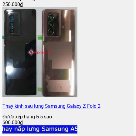
250.000
₫
Thay kính sau lưng Samsung Galaxy Z Fold 2
Được xếp hạng
5
5 sao
600.000
₫