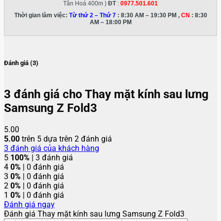
Tân Hoá 400m )
ĐT
:
0977.501.601
Thời gian làm việc:
Từ thứ 2 – Thứ 7
: 8:30 AM – 19:30 PM ,
CN
: 8:30
AM – 18:00 PM
Đánh giá (3)
3 đánh giá cho
Thay mặt kính sau lưng
Samsung Z Fold3
5.00
5.00
trên 5 dựa trên
2
đánh giá
3
đánh giá của khách hàng
5
100%
| 3 đánh giá
4
0%
| 0 đánh giá
3
0%
| 0 đánh giá
2
0%
| 0 đánh giá
1
0%
| 0 đánh giá
Đánh giá ngay
Đánh giá Thay mặt kính sau lưng Samsung Z Fold3