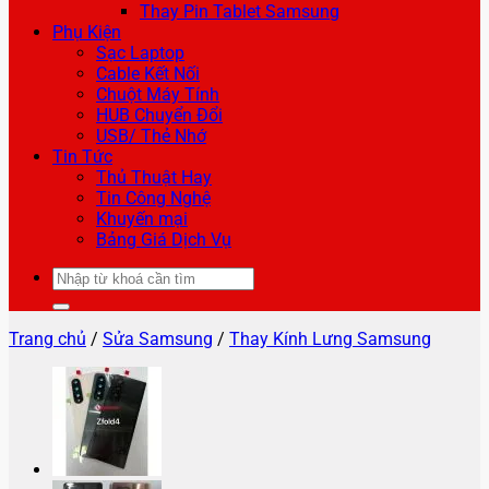
Thay Pin Tablet Samsung
Phụ Kiện
Sạc Laptop
Cable Kết Nối
Chuột Máy Tính
HUB Chuyển Đổi
USB/ Thẻ Nhớ
Tin Tức
Thủ Thuật Hay
Tin Công Nghệ
Khuyến mại
Bảng Giá Dịch Vụ
Tìm
kiếm:
Trang chủ
/
Sửa Samsung
/
Thay Kính Lưng Samsung