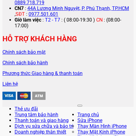
0889.718.719
CN7
:
44A Lương Minh Nguyệt, P. Phú Thạnh, TP.HCM
,
SĐT
:
0977.501.601
Giờ làm việc
:
T2 - T7
: ( 08:00-19:30 )
CN
: (08:00-
17:00)
HỖ TRỢ KHÁCH HÀNG
Chính sách bảo mật
Chính sách bảo hành
Phương thức Giao hàng & thanh toán
Liên hệ
Thẻ ưu đãi
Trung tâm bảo hành
Trang chủ
Thanh toán và giao hàng
Sửa iPhone
Dịch vụ sửa chữa và bảo trì
Thay Màn Hình iPhone
Doanh nghiệp thân thiết
Thay Mặt Kính iPhone