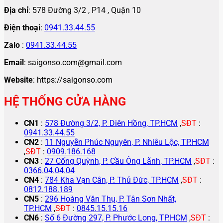
Địa chỉ
: 578 Đường 3/2 , P14 , Quận 10
Điện thoại
:
0941.33.44.55
Zalo
:
0941.33.44.55
Email
: saigonso.com@gmail.com
Website
: https://saigonso.com
HỆ THỐNG CỬA HÀNG
CN1
:
578 Đường 3/2, P. Diên Hồng, TP.HCM
,
SĐT
:
0941.33.44.55
CN2
:
11 Nguyễn Phúc Nguyên, P. Nhiêu Lộc, TP.HCM
,
SĐT
:
0909.186.168
CN3
:
27 Cống Quỳnh, P. Cầu Ông Lãnh, TP.HCM
,
SĐT
:
0366.04.04.04
CN4
:
784 Kha Vạn Cân, P. Thủ Đức, TP.HCM
,
SĐT
:
0812.188.189
CN5
:
296 Hoàng Văn Thụ, P. Tân Sơn Nhất,
TP.HCM
,
SĐT
:
0845.15.15.16
CN6
:
Số 6 Đường 297, P. Phước Long, TP.HCM
,
SĐT
: