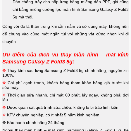
Dán chống trầy cho nắp lưng bằng miếng dán PPF, giá cũng
chỉ bằng miếng cường lực màn hình Samsung Galaxy Z Fold3
5g mà thôi.
Cùng với đó là thận trọng khi cầm nắm và sử dụng máy, không nên
để chung vào cùng một ngắn túi với những vật cứng nhọn khi di
chuyển.
Ưu điểm của dịch vụ thay màn hình – mặt kính
Samsung Galaxy Z Fold3 5g:
✥
Thay kính sau lưng Samsung Z Fold3 5g chính hãng, nguyên zin
100%.
✥
Chi phí cạnh tranh, khách hàng tham khảo bảng giá trước khi
sửa máy.
✥
Thời gian sửa nhanh, chỉ mất 60 phút, lấy ngay, không phải đợi
lâu.
✥
Được quan sát quá trình sửa chữa, không lo bị tráo linh kiện.
✥
KTV chuyên nghiệp, có ít nhất 5 năm kinh nghiệm.
✥
Bảo hành chính hãng 24 tháng.
Ngoài thay màn hình – mặt kính Samsung Galaxy Z Fold3 5g, hệ