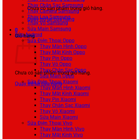
Thay Chân Sạc Samsung
Chưa có sản phẩm trong giỏ hàng.
Thay Camera Samsung
Thay Loa Samsung
Quay trở lại cửa hàng
Thay Vỏ Samsung
Sửa Main Samsung
0
Sửa Android
Giỏ hàng
Sửa Điện Thoại Oppo
Thay Màn Hình Oppo
Thay Mặt Kính Oppo
Thay Pin Oppo
Thay Vỏ Oppo
Thay Chân Sạc Oppo
Chưa có sản phẩm trong giỏ hàng.
Sửa Main Oppo
Sửa Điện Thoại Xiaomi
Quay trở lại cửa hàng
Thay Màn Hình Xiaomi
Thay Mặt Kính Xiaomi
Thay Pin Xiaomi
Thay Chân Sạc Xiaomi
Thay Vỏ Xiaomi
Sửa Main Xiaomi
Sửa Điện Thoại Vivo
Thay Màn Hình Vivo
Thay Mặt Kính Vivo