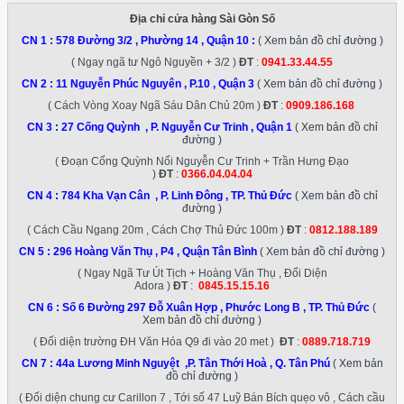
Địa chỉ cửa hàng Sài Gòn Số
CN 1 :
578 Đường 3/2 , Phường 14 , Quận 10
:
( Xem bản đồ chỉ đường )
( Ngay ngã tư Ngô Nguyền + 3/2 )
ĐT
:
0941.33.44.55
CN 2 :
11 Nguyễn Phúc Nguyên , P.10 , Quận 3
( Xem bản đồ chỉ đường )
( Cách Vòng Xoay Ngã Sáu Dân Chủ 20m )
ĐT
:
0909.186.168
CN 3 :
27 Cống Quỳnh , P. Nguyễn Cư Trinh , Quận 1
( Xem bản đồ chỉ
đường )
( Đoạn Cống Quỳnh Nối Nguyễn Cư Trinh + Trần Hưng Đạo
)
ĐT
:
0366.04.04.04
CN 4 :
784 Kha Vạn Cân , P. Linh Đông , TP. Thủ Đức
( Xem bản đồ chỉ
đường )
( Cách Cầu Ngang 20m , Cách Chợ Thủ Đức 100m )
ĐT
:
0812.188.189
CN 5 :
296 Hoàng Văn Thụ , P4 , Quận Tân Bình
( Xem bản đồ chỉ đường )
( Ngay Ngã Tư Út Tịch + Hoàng Văn Thụ , Đối Diện
Adora )
ĐT
:
0845.15.15.16
CN 6 :
Số 6 Đường 297 Đỗ Xuân Hợp , Phước Long B , TP. Thủ Đức
(
Xem bản đồ chỉ đường )
( Đối diện trường ĐH Văn Hóa Q9 đi vào 20 met )
ĐT
:
0889.718.719
CN 7 :
44a Lương Minh Nguyệt ,P. Tân Thới Hoà , Q. Tân Phú
( Xem bản
đồ chỉ đường )
( Đối diện chung cư Carillon 7 , Tới số 47 Luỹ Bán Bích quẹo vô , Cách cầu