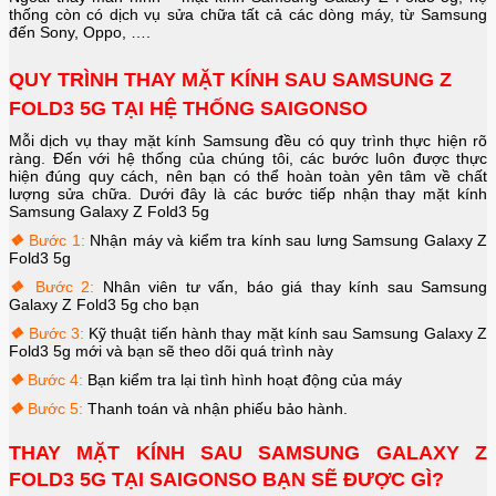
thống còn có dịch vụ sửa chữa tất cả các dòng máy, từ Samsung
đến Sony, Oppo, ….
QUY TRÌNH THAY MẶT KÍNH SAU SAMSUNG Z
FOLD3 5G TẠI HỆ THỐNG SAIGONSO
Mỗi dịch vụ thay mặt kính Samsung đều có quy trình thực hiện rõ
ràng. Đến với hệ thống của chúng tôi, các bước luôn được thực
hiện đúng quy cách, nên bạn có thể hoàn toàn yên tâm về chất
lượng sửa chữa. Dưới đây là các bước tiếp nhận thay mặt kính
Samsung Galaxy Z Fold3 5g
❖
Bước 1:
Nhận máy và kiểm tra kính sau lưng Samsung Galaxy Z
Fold3 5g
❖
Bước 2:
Nhân viên tư vấn, báo giá thay kính sau Samsung
Galaxy Z Fold3 5g cho bạn
❖
Bước 3:
Kỹ thuật tiến hành thay mặt kính sau Samsung Galaxy Z
Fold3 5g mới và bạn sẽ theo dõi quá trình này
❖
Bước 4:
Bạn kiểm tra lại tình hình hoạt động của máy
❖
Bước 5:
Thanh toán và nhận phiếu bảo hành.
THAY MẶT KÍNH SAU SAMSUNG GALAXY Z
FOLD3 5G TẠI SAIGONSO BẠN SẼ ĐƯỢC GÌ?