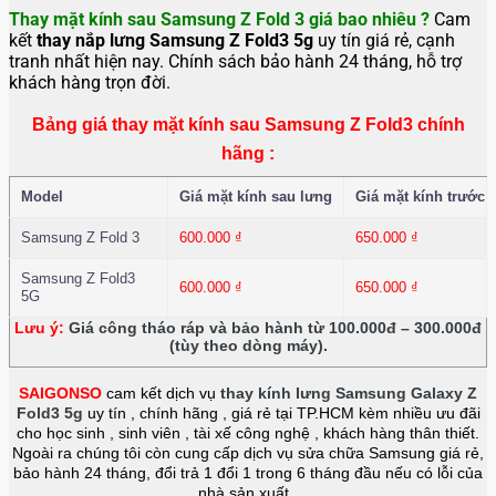
Thay mặt kính sau Samsung Z Fold 3 giá bao nhiêu ?
Cam
kết
thay nắp lưng Samsung Z Fold3 5g
uy tín giá rẻ, cạnh
tranh nhất hiện nay. Chính sách bảo hành 24 tháng, hỗ trợ
khách hàng trọn đời.
Bảng giá thay mặt kính sau Samsung Z Fold3 chính
hãng :
Model
Giá mặt kính sau lưng
Giá mặt kính trước
Samsung Z Fold 3
600.000
₫
650.000
₫
Samsung Z Fold3
600.000
₫
650.000
₫
5G
Lưu ý:
Giá công tháo ráp và bảo hành từ 100.000đ – 300.000đ
(tùy theo dòng máy).
SAIGONSO
cam kết dịch vụ
thay kính lưng Samsung Galaxy Z
Fold3 5g
uy tín , chính hãng , giá rẻ tại TP.HCM kèm nhiều ưu đãi
cho học sinh , sinh viên , tài xế công nghệ , khách hàng thân thiết.
Ngoài ra chúng tôi còn cung cấp dịch vụ sửa chữa Samsung giá rẻ,
bảo hành 24 tháng, đổi trả 1 đổi 1 trong 6 tháng đầu nếu có lỗi của
nhà sản xuất.