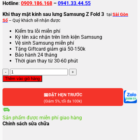
Hotline
:
0909.186.168
–
0941.33.44.55
Khi thay mặt kính sau lưng Samsung Z Fold 3
tại
Sài Gòn
Số
– Quý khách sẽ nhận được
Kiểm tra lỗi miễn phí
Ký tên xác nhận trên linh kiện Samsung
Vệ sinh Samsung miễn phí
Tặng Giftcard giảm giá 50-150k
Bảo hành 24 tháng
Thời gian thay từ 30-60 phút
Thay
mặt
Thêm vào giỏ hàng
kính
sau
📅
lưng
ĐẶT HẸN TRƯỚC
Samsung
(Giảm 5%, tối đa 100k)
Z
Fold3
Sản phẩm được miễn phí giao hàng
số
Chính sách sửa chữa
lượng