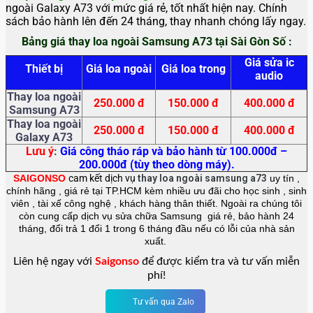
ngoài Galaxy A73 với mức giá rẻ, tốt nhất hiện nay. Chính
sách bảo hành lên đến 24 tháng, thay nhanh chóng lấy ngay.
Bảng giá thay loa ngoài Samsung A73 tại Sài Gòn Số :
Giá sửa ic
Thiết bị
Giá loa ngoài
Giá loa trong
audio
Thay loa ngoài
250.000 đ
150.000 đ
400.000 đ
Samsung A73
Thay loa ngoài
250.000 đ
150.000 đ
400.000 đ
Galaxy A73
Lưu ý
:
Giá công tháo ráp và bảo hành từ 100.000đ –
200.000đ (tùy theo dòng máy).
SAIGONSO
cam kết dịch vụ
thay loa ngoài samsung a73
uy tín ,
chính hãng , giá rẻ tại TP.HCM kèm nhiều ưu đãi cho học sinh , sinh
viên , tài xế công nghệ , khách hàng thân thiết. Ngoài ra chúng tôi
còn cung cấp dịch vụ sửa chữa Samsung giá rẻ, bảo hành 24
tháng, đổi trả 1 đổi 1 trong 6 tháng đầu nếu có lỗi của nhà sản
xuất.
Liên hệ ngay với
Saigonso
để được kiểm tra và tư vấn miễn
phí!
Tư vấn qua Zalo