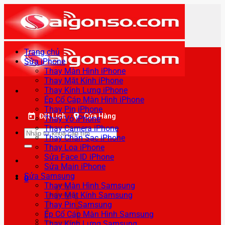
Bỏ
qua
nội
dung
Trang chủ
Sửa iPhone
Thay Màn Hình iPhone
Thay Mặt Kính iPhone
Thay Kính Lưng iPhone
Ép Cổ Cáp Màn Hình iPhone
Thay Pin iPhone
Đặt Lịch
Cửa Hàng
Thay Vỏ iPhone
Thay Camera iPhone
Tìm
Thay Chân Sạc iPhone
kiếm:
Thay Loa iPhone
Sửa Face ID iPhone
Sửa Main iPhone
Sửa Samsung
0
Thay Màn Hình Samsung
Thay Mặt Kính Samsung
Thay Pin Samsung
Ép Cổ Cáp Màn Hình Samsung
Thay Kính Lưng Samsung