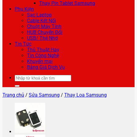
Thay Pin Tablet Samsung
Phụ Kiện
Sạc Laptop
Cable Kết Nối
Chuột Máy Tính
HUB Chuyển Đổi
USB/ Thẻ Nhớ
Tin Tức
Thủ Thuật Hay
Tin Công Nghệ
Khuyến mại
Bảng Giá Dịch Vụ
Tìm
kiếm:
Trang chủ
/
Sửa Samsung
/
Thay Loa Samsung