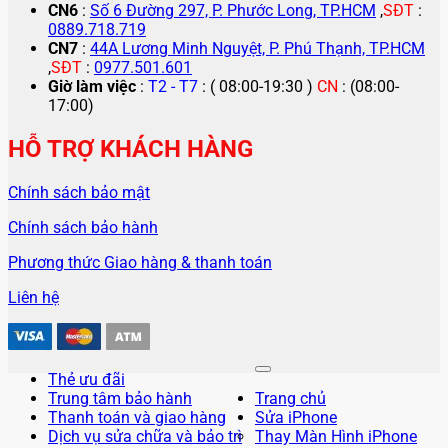
CN6
:
Số 6 Đường 297, P. Phước Long, TP.HCM
,
SĐT
:
0889.718.719
CN7
:
44A Lương Minh Nguyệt, P. Phú Thạnh, TP.HCM
,
SĐT
:
0977.501.601
Giờ làm việc
:
T2 - T7
: ( 08:00-19:30 )
CN
: (08:00-
17:00)
HỖ TRỢ KHÁCH HÀNG
Chính sách bảo mật
Chính sách bảo hành
Phương thức Giao hàng & thanh toán
Liên hệ
Thẻ ưu đãi
Trung tâm bảo hành
Trang chủ
Thanh toán và giao hàng
Sửa iPhone
Dịch vụ sửa chữa và bảo trì
Thay Màn Hình iPhone