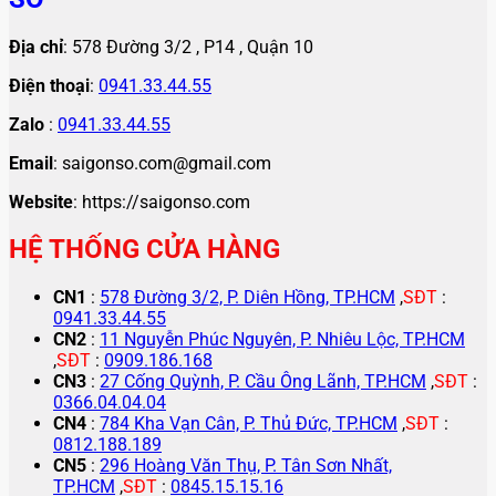
Địa chỉ
: 578 Đường 3/2 , P14 , Quận 10
Điện thoại
:
0941.33.44.55
Zalo
:
0941.33.44.55
Email
: saigonso.com@gmail.com
Website
: https://saigonso.com
HỆ THỐNG CỬA HÀNG
CN1
:
578 Đường 3/2, P. Diên Hồng, TP.HCM
,
SĐT
:
0941.33.44.55
CN2
:
11 Nguyễn Phúc Nguyên, P. Nhiêu Lộc, TP.HCM
,
SĐT
:
0909.186.168
CN3
:
27 Cống Quỳnh, P. Cầu Ông Lãnh, TP.HCM
,
SĐT
:
0366.04.04.04
CN4
:
784 Kha Vạn Cân, P. Thủ Đức, TP.HCM
,
SĐT
:
0812.188.189
CN5
:
296 Hoàng Văn Thụ, P. Tân Sơn Nhất,
TP.HCM
,
SĐT
:
0845.15.15.16