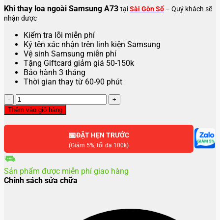
Khi thay loa ngoài Samsung A73
tại
Sài Gòn Số
– Quý khách sẽ
nhận được
Kiểm tra lỗi miễn phí
Ký tên xác nhận trên linh kiện Samsung
Vệ sinh Samsung miễn phí
Tặng Giftcard giảm giá 50-150k
Bảo hành 3 tháng
Thời gian thay từ 60-90 phút
Thay
loa
Thêm vào giỏ hàng
ngoài
Samsung
📅
A73
ĐẶT HẸN TRƯỚC
số
(Giảm 5%, tối đa 100k)
lượng
Sản phẩm được miễn phí giao hàng
Chính sách sửa chữa