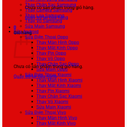
Thay Chân Sạc Samsung
Chưa có sản phẩm trong giỏ hàng.
Thay Camera Samsung
Thay Loa Samsung
Quay trở lại cửa hàng
Thay Vỏ Samsung
Sửa Main Samsung
0
Sửa Android
Giỏ hàng
Sửa Điện Thoại Oppo
Thay Màn Hình Oppo
Thay Mặt Kính Oppo
Thay Pin Oppo
Thay Vỏ Oppo
Thay Chân Sạc Oppo
Chưa có sản phẩm trong giỏ hàng.
Sửa Main Oppo
Sửa Điện Thoại Xiaomi
Quay trở lại cửa hàng
Thay Màn Hình Xiaomi
Thay Mặt Kính Xiaomi
Thay Pin Xiaomi
Thay Chân Sạc Xiaomi
Thay Vỏ Xiaomi
Sửa Main Xiaomi
Sửa Điện Thoại Vivo
Thay Màn Hình Vivo
Thay Mặt Kính Vivo