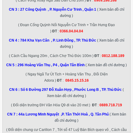
( Cách Vòng Xoay Ngã Sáu Dân Chủ 20m )
ĐT
:
0909.186.168
CN 3 :
27 Cống Quỳnh , P. Nguyễn Cư Trinh , Quận 1
( Xem bản đồ chỉ
đường )
( Đoạn Cống Quỳnh Nối Nguyễn Cư Trinh + Trần Hưng Đạo
)
ĐT
:
0366.04.04.04
CN 4 :
784 Kha Vạn Cân , P. Linh Đông , TP. Thủ Đức
( Xem bản đồ chỉ
đường )
( Cách Cầu Ngang 20m , Cách Chợ Thủ Đức 100m )
ĐT
:
0812.188.189
CN 5 :
296 Hoàng Văn Thụ , P4 , Quận Tân Bình
( Xem bản đồ chỉ đường )
( Ngay Ngã Tư Út Tịch + Hoàng Văn Thụ , Đối Diện
Adora )
ĐT
:
0845.15.15.16
CN 6 :
Số 6 Đường 297 Đỗ Xuân Hợp , Phước Long B , TP. Thủ Đức
(
Xem bản đồ chỉ đường )
( Đối diện trường ĐH Văn Hóa Q9 đi vào 20 met )
ĐT
:
0889.718.719
CN 7 :
44a Lương Minh Nguyệt ,P. Tân Thới Hoà , Q. Tân Phú
( Xem bản
đồ chỉ đường )
( Đối diện chung cư Carillon 7 , Tới số 47 Luỹ Bán Bích quẹo vô , Cách cầu