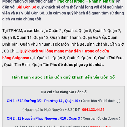
Mong rằng với phương châm “
Trao chất lượng – Nhận niềm tin
” khi
đến với
Sài Gòn Số
quý khách sẽ cảm thấy hài lòng với đội ngũ nhân
viên và KTV Sài Gòn Số. Xin cảm ơn quý khách đã quan tâm sử dụng
dịch vụ của chúng tôi!
Tại TPHCM, ở các khu vực Quận 2 , Quận 4, Quận 5, Quận 6, Quận 7,
Quận 8, Quận 11, Quận 12, Quận Bình Thạnh, Quận Gò Vấp, Quận
Bình Tân , Quận Phú Nhuận , Hóc Môn , Nhà Bè , Bình Chánh , Cần Giờ
, Củ Chi …
Quý khách vui lòng mang máy đến 1 trong các cửa
hàng Saigonso
tại : Quận 1 , Quận 3, Quận 9, Quận 10, Quận Thủ Đức
, Quận Tân Bình , Quận Tân Phú
để được phục vụ tốt nhất.
Hân hạnh được chào đón quý khách đến Sài Gòn Số
Địa chỉ cửa hàng Sài Gòn Số
CN 1 :
578 Đường 3/2 , Phường 14 , Quận 10
:
( Xem bản đồ chỉ đường )
( Ngay ngã tư Ngô Nguyền + 3/2 )
ĐT
:
0941.33.44.55
CN 2 :
11 Nguyễn Phúc Nguyên , P.10 , Quận 3
( Xem bản đồ chỉ đường )