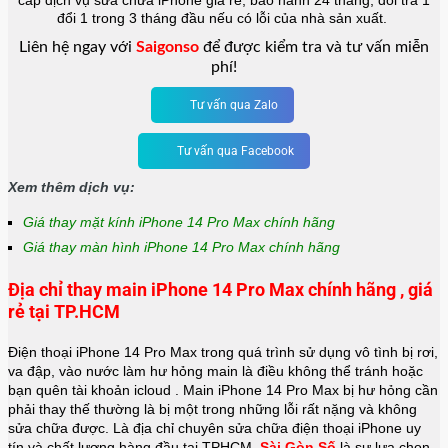
cấp dịch vụ sửa chữa iPhone giá rẻ, bảo hành 24 tháng, đổi trả 1
đổi 1 trong 3 tháng đầu nếu có lỗi của nhà sản xuất.
Liên hệ ngay với
Saigonso
để được kiểm tra và tư vấn miễn
phí!
Tư vấn qua Zalo
Tư vấn qua Facebook
Xem thêm dịch vụ:
Giá thay mặt kính iPhone 14 Pro Max chính hãng
Giá thay màn hình iPhone 14 Pro Max chính hãng
Địa chỉ thay main iPhone 14 Pro Max chính hãng , giá
rẻ tại TP.HCM
Điện thoại iPhone 14 Pro Max trong quá trình sử dụng vô tình bị rơi,
va đập, vào nước làm hư hỏng main là điều không thể tránh hoặc
bạn quên tài khoản icloud . Main iPhone 14 Pro Max bị hư hỏng cần
phải thay thế thường là bị một trong những lỗi rất nặng và không
sửa chữa được. Là địa chỉ chuyên sửa chữa điện thoại iPhone uy
tín và chất lượng hàng đầu tại TPHCM,
Sài Gòn Số
là sự lựa chọn