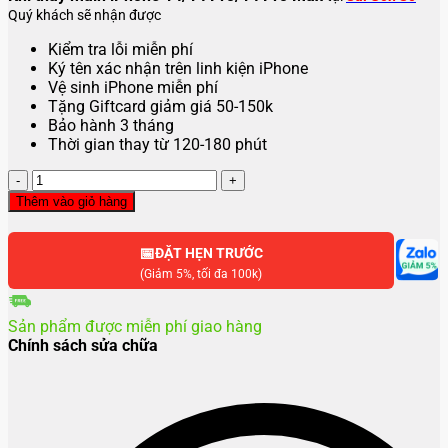
Quý khách sẽ nhận được
Kiểm tra lỗi miễn phí
Ký tên xác nhận trên linh kiện iPhone
Vệ sinh iPhone miễn phí
Tặng Giftcard giảm giá 50-150k
Bảo hành 3 tháng
Thời gian thay từ 120-180 phút
Thay
main
Thêm vào giỏ hàng
iPhone
14
📅
,
ĐẶT HẸN TRƯỚC
14
(Giảm 5%, tối đa 100k)
Pro
,
Sản phẩm được miễn phí giao hàng
14
Chính sách sửa chữa
Pro
Max
số
lượng