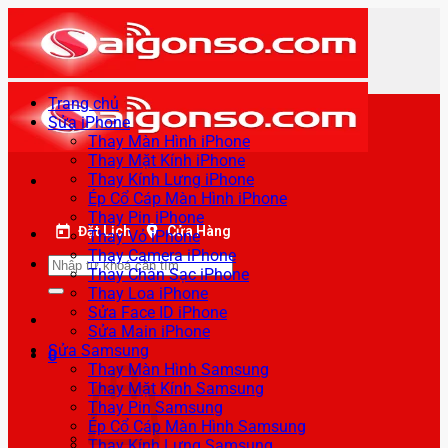
Bỏ
qua
nội
dung
Trang chủ
Sửa iPhone
Thay Màn Hình iPhone
Thay Mặt Kính iPhone
Thay Kính Lưng iPhone
Ép Cổ Cáp Màn Hình iPhone
Thay Pin iPhone
Đặt Lịch
Cửa Hàng
Thay Vỏ iPhone
Thay Camera iPhone
Tìm
Thay Chân Sạc iPhone
kiếm:
Thay Loa iPhone
Sửa Face ID iPhone
Sửa Main iPhone
Sửa Samsung
0
Thay Màn Hình Samsung
Thay Mặt Kính Samsung
Thay Pin Samsung
Ép Cổ Cáp Màn Hình Samsung
Thay Kính Lưng Samsung