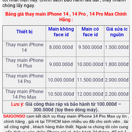
chóng lấy ngay.
Bảng giá thay main iPhone 14 , 14 Pro , 14 Pro Max Chính
Hãng :
Main không
Main có
Giá sửa ic
Thiết bị
face id
face id
nguồn
Thay main iPhone
8.000.000đ
9.500.000đ
1.500.000đ
14
Thay main iPhone
9.000.000đ
10.000.000đ
1.800.000đ
14 Plus
Thay main iPhone
10.000.000đ
11.500.000đ
2.000.000đ
14 Pro
Thay main iPhone
10.500.000đ
12.000.000đ
2.200.000đ
14 Pro Max
Lưu ý:
Giá công tháo ráp và bảo hành từ 100.000đ –
300.000đ (tùy theo dòng máy).
SAIGONSO
cam kết dịch vụ
thay main iPhone 14 Pro Max
uy tín ,
chính hãng , giá rẻ tại TP.HCM kèm nhiều ưu đãi cho sinh viên , tài
xế công nghệ , khách hàng thân thiết. Ngoài ra chúng tôi còn cung