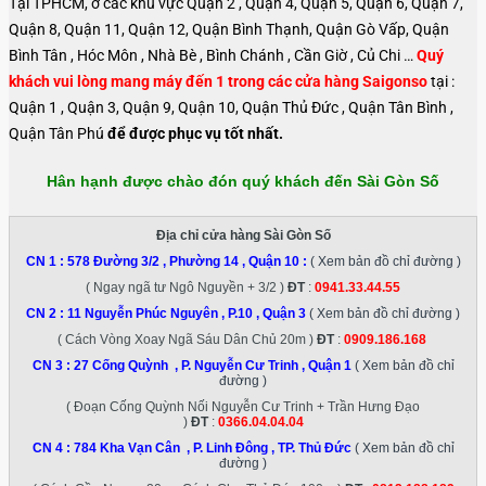
Tại TPHCM, ở các khu vực Quận 2 , Quận 4, Quận 5, Quận 6, Quận 7,
Quận 8, Quận 11, Quận 12, Quận Bình Thạnh, Quận Gò Vấp, Quận
Bình Tân , Hóc Môn , Nhà Bè , Bình Chánh , Cần Giờ , Củ Chi …
Quý
khách vui lòng mang máy đến 1 trong các cửa hàng Saigonso
tại :
Quận 1 , Quận 3, Quận 9, Quận 10, Quận Thủ Đức , Quận Tân Bình ,
Quận Tân Phú
để được phục vụ tốt nhất.
Hân hạnh được chào đón quý khách đến Sài Gòn Số
Địa chỉ cửa hàng Sài Gòn Số
CN 1 :
578 Đường 3/2 , Phường 14 , Quận 10
:
( Xem bản đồ chỉ đường )
( Ngay ngã tư Ngô Nguyền + 3/2 )
ĐT
:
0941.33.44.55
CN 2 :
11 Nguyễn Phúc Nguyên , P.10 , Quận 3
( Xem bản đồ chỉ đường )
( Cách Vòng Xoay Ngã Sáu Dân Chủ 20m )
ĐT
:
0909.186.168
CN 3 :
27 Cống Quỳnh , P. Nguyễn Cư Trinh , Quận 1
( Xem bản đồ chỉ
đường )
( Đoạn Cống Quỳnh Nối Nguyễn Cư Trinh + Trần Hưng Đạo
)
ĐT
:
0366.04.04.04
CN 4 :
784 Kha Vạn Cân , P. Linh Đông , TP. Thủ Đức
( Xem bản đồ chỉ
đường )