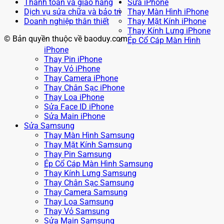
Thanh toán và giao hàng
Sửa iPhone
Dịch vụ sửa chữa và bảo trì
Thay Màn Hình iPhone
Doanh nghiệp thân thiết
Thay Mặt Kính iPhone
Thay Kính Lưng iPhone
© Bản quyền thuộc về baoduy.com
Ép Cổ Cáp Màn Hình
iPhone
Thay Pin iPhone
Thay Vỏ iPhone
Thay Camera iPhone
Thay Chân Sạc iPhone
Thay Loa iPhone
Sửa Face ID iPhone
Sửa Main iPhone
Sửa Samsung
Thay Màn Hình Samsung
Thay Mặt Kính Samsung
Thay Pin Samsung
Ép Cổ Cáp Màn Hình Samsung
Thay Kính Lưng Samsung
Thay Chân Sạc Samsung
Thay Camera Samsung
Thay Loa Samsung
Thay Vỏ Samsung
Sửa Main Samsung