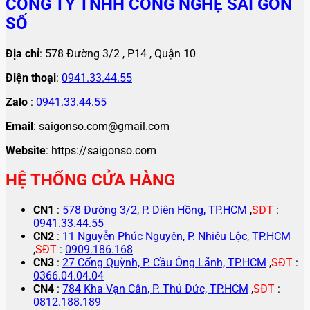
CÔNG TY TNHH CÔNG NGHỆ SÀI GÒN
SỐ
Địa chỉ
: 578 Đường 3/2 , P14 , Quận 10
Điện thoại
:
0941.33.44.55
Zalo
:
0941.33.44.55
Email
: saigonso.com@gmail.com
Website
: https://saigonso.com
HỆ THỐNG CỬA HÀNG
CN1
:
578 Đường 3/2, P. Diên Hồng, TP.HCM
,
SĐT
:
0941.33.44.55
CN2
:
11 Nguyễn Phúc Nguyên, P. Nhiêu Lộc, TP.HCM
,
SĐT
:
0909.186.168
CN3
:
27 Cống Quỳnh, P. Cầu Ông Lãnh, TP.HCM
,
SĐT
:
0366.04.04.04
CN4
:
784 Kha Vạn Cân, P. Thủ Đức, TP.HCM
,
SĐT
:
0812.188.189