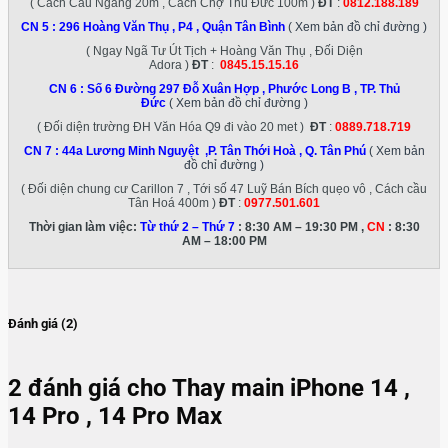
( Cách Cầu Ngang 20m , Cách Chợ Thủ Đức 100m )
ĐT
:
0812.188.189
CN 5 :
296 Hoàng Văn Thụ , P4 , Quận Tân Bình
( Xem bản đồ chỉ đường )
( Ngay Ngã Tư Út Tịch + Hoàng Văn Thụ , Đối Diện
Adora )
ĐT
:
0845.15.15.16
CN 6 :
Số 6 Đường 297 Đỗ Xuân Hợp , Phước Long B , TP. Thủ
Đức
( Xem bản đồ chỉ đường )
( Đối diện trường ĐH Văn Hóa Q9 đi vào 20 met )
ĐT
:
0889.718.719
CN 7 :
44a Lương Minh Nguyệt ,P. Tân Thới Hoà , Q. Tân Phú
( Xem bản
đồ chỉ đường )
( Đối diện chung cư Carillon 7 , Tới số 47 Luỹ Bán Bích quẹo vô , Cách cầu
Tân Hoá 400m )
ĐT
:
0977.501.601
Thời gian làm việc:
Từ thứ 2 – Thứ 7
: 8:30 AM – 19:30 PM ,
CN
: 8:30
AM – 18:00 PM
Đánh giá (2)
2 đánh giá cho
Thay main iPhone 14 ,
14 Pro , 14 Pro Max