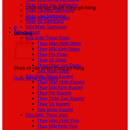
Thay Chân Sạc Samsung
Chưa có sản phẩm trong giỏ hàng.
Thay Camera Samsung
Thay Loa Samsung
Quay trở lại cửa hàng
Thay Vỏ Samsung
Sửa Main Samsung
0
Sửa Android
Giỏ hàng
Sửa Điện Thoại Oppo
Thay Màn Hình Oppo
Thay Mặt Kính Oppo
Thay Pin Oppo
Thay Vỏ Oppo
Thay Chân Sạc Oppo
Chưa có sản phẩm trong giỏ hàng.
Sửa Main Oppo
Sửa Điện Thoại Xiaomi
Quay trở lại cửa hàng
Thay Màn Hình Xiaomi
Thay Mặt Kính Xiaomi
Thay Pin Xiaomi
Thay Chân Sạc Xiaomi
Thay Vỏ Xiaomi
Sửa Main Xiaomi
Sửa Điện Thoại Vivo
Thay Màn Hình Vivo
Thay Mặt Kính Vivo