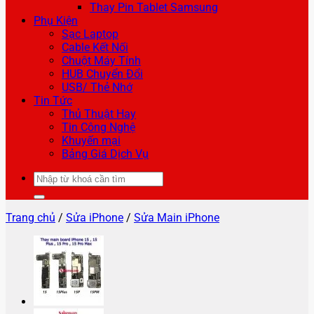
Thay Pin Tablet Samsung
Phụ Kiện
Sạc Laptop
Cable Kết Nối
Chuột Máy Tính
HUB Chuyển Đổi
USB/ Thẻ Nhớ
Tin Tức
Thủ Thuật Hay
Tin Công Nghệ
Khuyến mại
Bảng Giá Dịch Vụ
Tìm
kiếm:
Trang chủ
/
Sửa iPhone
/
Sửa Main iPhone