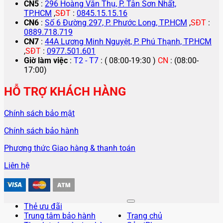
CN5
:
296 Hoàng Văn Thụ, P. Tân Sơn Nhất,
TP.HCM
,
SĐT
:
0845.15.15.16
CN6
:
Số 6 Đường 297, P. Phước Long, TP.HCM
,
SĐT
:
0889.718.719
CN7
:
44A Lương Minh Nguyệt, P. Phú Thạnh, TP.HCM
,
SĐT
:
0977.501.601
Giờ làm việc
:
T2 - T7
: ( 08:00-19:30 )
CN
: (08:00-
17:00)
HỖ TRỢ KHÁCH HÀNG
Chính sách bảo mật
Chính sách bảo hành
Phương thức Giao hàng & thanh toán
Liên hệ
Thẻ ưu đãi
Trung tâm bảo hành
Trang chủ