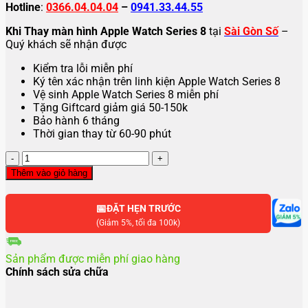
Hotline
:
0366.04.04.04
–
0941.33.44.55
Khi Thay màn hình Apple Watch Series 8
tại
Sài Gòn Số
–
Quý khách sẽ nhận được
Kiểm tra lỗi miễn phí
Ký tên xác nhận trên linh kiện Apple Watch Series 8
Vệ sinh Apple Watch Series 8 miễn phí
Tặng Giftcard giảm giá 50-150k
Bảo hành 6 tháng
Thời gian thay từ 60-90 phút
Thay
màn
Thêm vào giỏ hàng
hình
Apple
📅
Watch
ĐẶT HẸN TRƯỚC
Series
(Giảm 5%, tối đa 100k)
8
số
Sản phẩm được miễn phí giao hàng
lượng
Chính sách sửa chữa