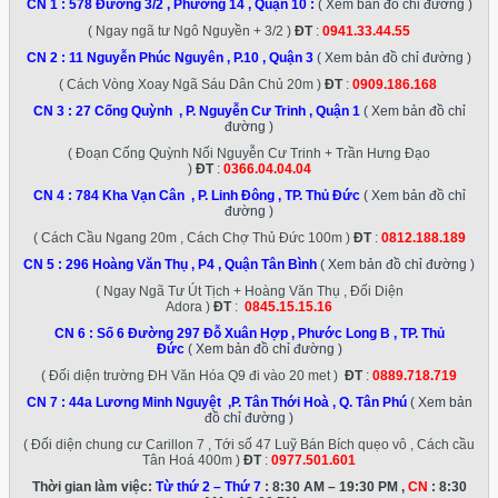
CN 1 :
578 Đường 3/2 , Phường 14 , Quận 10
:
( Xem bản đồ chỉ đường )
( Ngay ngã tư Ngô Nguyền + 3/2 )
ĐT
:
0941.33.44.55
CN 2 :
11 Nguyễn Phúc Nguyên , P.10 , Quận 3
( Xem bản đồ chỉ đường )
( Cách Vòng Xoay Ngã Sáu Dân Chủ 20m )
ĐT
:
0909.186.168
CN 3 :
27 Cống Quỳnh , P. Nguyễn Cư Trinh , Quận 1
( Xem bản đồ chỉ
đường )
( Đoạn Cống Quỳnh Nối Nguyễn Cư Trinh + Trần Hưng Đạo
)
ĐT
:
0366.04.04.04
CN 4 :
784 Kha Vạn Cân , P. Linh Đông , TP. Thủ Đức
( Xem bản đồ chỉ
đường )
( Cách Cầu Ngang 20m , Cách Chợ Thủ Đức 100m )
ĐT
:
0812.188.189
CN 5 :
296 Hoàng Văn Thụ , P4 , Quận Tân Bình
( Xem bản đồ chỉ đường )
( Ngay Ngã Tư Út Tịch + Hoàng Văn Thụ , Đối Diện
Adora )
ĐT
:
0845.15.15.16
CN 6 :
Số 6 Đường 297 Đỗ Xuân Hợp , Phước Long B , TP. Thủ
Đức
( Xem bản đồ chỉ đường )
( Đối diện trường ĐH Văn Hóa Q9 đi vào 20 met )
ĐT
:
0889.718.719
CN 7 :
44a Lương Minh Nguyệt ,P. Tân Thới Hoà , Q. Tân Phú
( Xem bản
đồ chỉ đường )
( Đối diện chung cư Carillon 7 , Tới số 47 Luỹ Bán Bích quẹo vô , Cách cầu
Tân Hoá 400m )
ĐT
:
0977.501.601
Thời gian làm việc:
Từ thứ 2 – Thứ 7
: 8:30 AM – 19:30 PM ,
CN
: 8:30