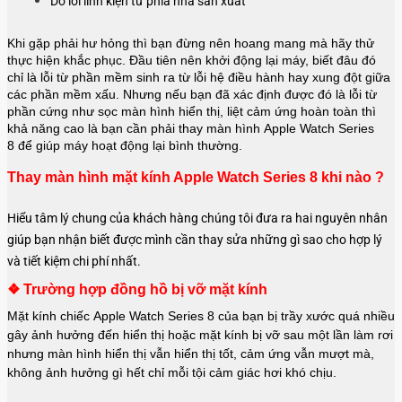
Do lỗi linh kiện từ phía nhà sản xuất
Khi gặp phải hư hỏng thì bạn đừng nên hoang mang mà hãy thử
thực hiện khắc phục. Đầu tiên nên khởi động lại máy, biết đâu đó
chỉ là lỗi từ phần mềm sinh ra từ lỗi hệ điều hành hay xung đột giữa
các phần mềm xấu. Nhưng nếu bạn đã xác định được đó là lỗi từ
phần cứng như sọc màn hình hiển thị, liệt cảm ứng hoàn toàn thì
khả năng cao là bạn cần phải thay màn hình
Apple Watch Series
8
để giúp máy hoạt động lại bình thường.
Thay màn hình mặt kính Apple Watch Series 8 khi nào ?
Hiểu tâm lý chung của khách hàng chúng tôi đưa ra hai nguyên nhân
giúp bạn nhận biết được mình cần thay sửa những gì sao cho hợp lý
và tiết kiệm chi phí nhất.
❖ Trường hợp đồng hồ bị vỡ mặt kính
Mặt kính chiếc Apple Watch Series 8 của bạn bị trầy xước quá nhiều
gây ảnh hưởng đến hiển thị hoặc mặt kính bị vỡ sau một lần làm rơi
nhưng màn hình hiển thị vẫn hiển thị tốt, cảm ứng vẫn mượt mà,
không ảnh hưởng gì hết chỉ mỗi tội cảm giác hơi khó chịu.