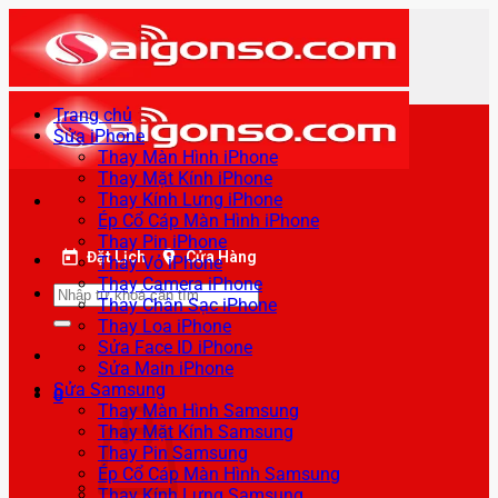
Bỏ
qua
nội
dung
Trang chủ
Sửa iPhone
Thay Màn Hình iPhone
Thay Mặt Kính iPhone
Thay Kính Lưng iPhone
Ép Cổ Cáp Màn Hình iPhone
Thay Pin iPhone
Đặt Lịch
Cửa Hàng
Thay Vỏ iPhone
Thay Camera iPhone
Tìm
Thay Chân Sạc iPhone
kiếm:
Thay Loa iPhone
Sửa Face ID iPhone
Sửa Main iPhone
Sửa Samsung
0
Thay Màn Hình Samsung
Thay Mặt Kính Samsung
Thay Pin Samsung
Ép Cổ Cáp Màn Hình Samsung
Thay Kính Lưng Samsung