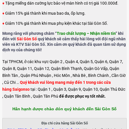
♦
Tặng miếng dán cường lực bảo vệ màn hình có trị giá 100.000đ.
♦
Giảm 15% giá thành khi mua bao da, ốp lưng.
♦
Giảm 10% giá thành khi mua phụ kiện khác tại Sài Gòn Số.
Mong rằng với phương châm “
Trao chất lượng – Nhận niềm tin
” khi
đến với
Sài Gòn Số
quý khách sẽ cảm thấy hài lòng với đội ngũ nhân
viên và KTV Sài Gòn Số. Xin cảm ơn quý khách đã quan tâm sử dụng
dịch vụ của chúng tôi!
Tại TPHCM, ở các khu vực Quận 2 , Quận 4, Quận 5, Quận 6, Quận 7,
Quận 8, Quận 11, Quận 12, Quận Bình Thạnh, Quận Gò Vấp, Quận
Bình Tân , Quận Phú Nhuận , Hóc Môn , Nhà Bè , Bình Chánh , Cần Giờ
, Củ Chi …
Quý khách vui lòng mang máy đến 1 trong các cửa
hàng Saigonso
tại : Quận 1 , Quận 3, Quận 9, Quận 10, Quận Thủ Đức
, Quận Tân Bình , Quận Tân Phú
để được phục vụ tốt nhất.
Hân hạnh được chào đón quý khách đến Sài Gòn Số
Địa chỉ cửa hàng Sài Gòn Số