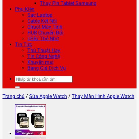
Thay Pin Tablet Samsung
Phụ Kiện
Sạc Laptop
Cable Kết Nối
Chuột Máy Tính
HUB Chuyển Đổi
USB/ Thẻ Nhớ
Tin Tức
Thủ Thuật Hay
Tin Công Nghệ
Khuyến mại
Bảng Giá Dịch Vụ
Tìm
kiếm:
Trang chủ
/
Sửa Apple Watch
/
Thay Màn Hình Apple Watch