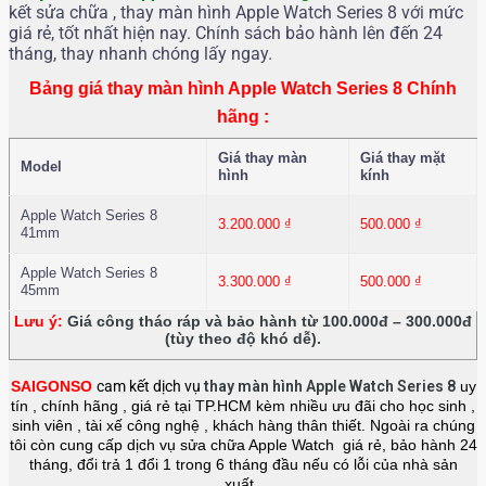
kết sửa chữa , thay màn hình Apple Watch Series 8 với mức
giá rẻ, tốt nhất hiện nay. Chính sách bảo hành lên đến 24
tháng, thay nhanh chóng lấy ngay.
Bảng giá thay màn hình Apple Watch Series 8 Chính
hãng :
Giá thay màn
Giá thay mặt
Model
hình
kính
Apple Watch Series 8
3.200.000
₫
500.000
₫
41mm
Apple Watch Series 8
3.300.000
₫
500.000
₫
45mm
Lưu ý:
Giá công tháo ráp và bảo hành từ 100.000đ – 300.000đ
(tùy theo độ khó dễ).
SAIGONSO
cam kết dịch vụ
thay màn hình
Apple Watch Series 8
uy
tín , chính hãng , giá rẻ tại TP.HCM kèm nhiều ưu đãi cho học sinh ,
sinh viên , tài xế công nghệ , khách hàng thân thiết. Ngoài ra chúng
tôi còn cung cấp dịch vụ sửa chữa Apple Watch giá rẻ, bảo hành 24
tháng, đổi trả 1 đổi 1 trong 6 tháng đầu nếu có lỗi của nhà sản
xuất.