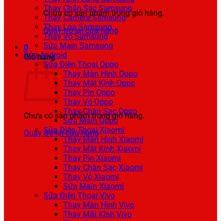
Thay Chân Sạc Samsung
Chưa có sản phẩm trong giỏ hàng.
Thay Camera Samsung
Thay Loa Samsung
Quay trở lại cửa hàng
Thay Vỏ Samsung
Sửa Main Samsung
0
Sửa Android
Giỏ hàng
Sửa Điện Thoại Oppo
Thay Màn Hình Oppo
Thay Mặt Kính Oppo
Thay Pin Oppo
Thay Vỏ Oppo
Thay Chân Sạc Oppo
Chưa có sản phẩm trong giỏ hàng.
Sửa Main Oppo
Sửa Điện Thoại Xiaomi
Quay trở lại cửa hàng
Thay Màn Hình Xiaomi
Thay Mặt Kính Xiaomi
Thay Pin Xiaomi
Thay Chân Sạc Xiaomi
Thay Vỏ Xiaomi
Sửa Main Xiaomi
Sửa Điện Thoại Vivo
Thay Màn Hình Vivo
Thay Mặt Kính Vivo