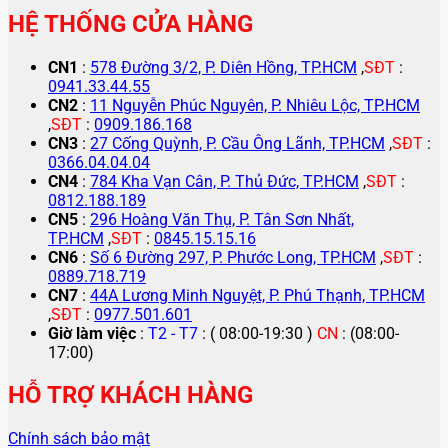
HỆ THỐNG CỬA HÀNG
CN1
:
578 Đường 3/2, P. Diên Hồng, TP.HCM
,
SĐT
:
0941.33.44.55
CN2
:
11 Nguyễn Phúc Nguyên, P. Nhiêu Lộc, TP.HCM
,
SĐT
:
0909.186.168
CN3
:
27 Cống Quỳnh, P. Cầu Ông Lãnh, TP.HCM
,
SĐT
:
0366.04.04.04
CN4
:
784 Kha Vạn Cân, P. Thủ Đức, TP.HCM
,
SĐT
:
0812.188.189
CN5
:
296 Hoàng Văn Thụ, P. Tân Sơn Nhất,
TP.HCM
,
SĐT
:
0845.15.15.16
CN6
:
Số 6 Đường 297, P. Phước Long, TP.HCM
,
SĐT
:
0889.718.719
CN7
:
44A Lương Minh Nguyệt, P. Phú Thạnh, TP.HCM
,
SĐT
:
0977.501.601
Giờ làm việc
:
T2 - T7
: ( 08:00-19:30 )
CN
: (08:00-
17:00)
HỖ TRỢ KHÁCH HÀNG
Chính sách bảo mật