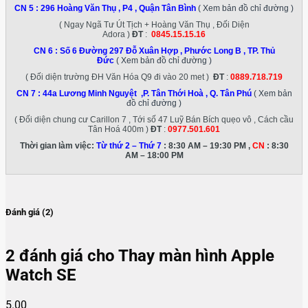
CN 5 :
296 Hoàng Văn Thụ , P4 , Quận Tân Bình
( Xem bản đồ chỉ đường )
( Ngay Ngã Tư Út Tịch + Hoàng Văn Thụ , Đối Diện
Adora )
ĐT
:
0845.15.15.16
CN 6 :
Số 6 Đường 297 Đỗ Xuân Hợp , Phước Long B , TP. Thủ
Đức
( Xem bản đồ chỉ đường )
( Đối diện trường ĐH Văn Hóa Q9 đi vào 20 met )
ĐT
:
0889.718.719
CN 7 :
44a Lương Minh Nguyệt ,P. Tân Thới Hoà , Q. Tân Phú
( Xem bản
đồ chỉ đường )
( Đối diện chung cư Carillon 7 , Tới số 47 Luỹ Bán Bích quẹo vô , Cách cầu
Tân Hoá 400m )
ĐT
:
0977.501.601
Thời gian làm việc:
Từ thứ 2 – Thứ 7
: 8:30 AM – 19:30 PM ,
CN
: 8:30
AM – 18:00 PM
Đánh giá (2)
2 đánh giá cho
Thay màn hình Apple
Watch SE
5.00