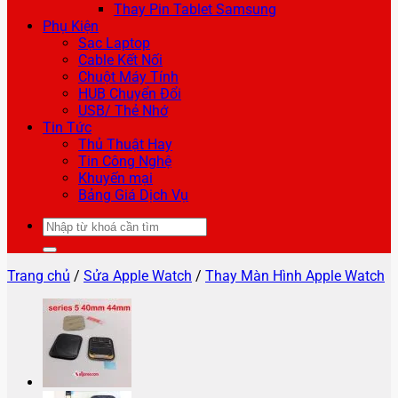
Thay Pin Tablet Samsung
Phụ Kiện
Sạc Laptop
Cable Kết Nối
Chuột Máy Tính
HUB Chuyển Đổi
USB/ Thẻ Nhớ
Tin Tức
Thủ Thuật Hay
Tin Công Nghệ
Khuyến mại
Bảng Giá Dịch Vụ
Tìm
kiếm:
Trang chủ
/
Sửa Apple Watch
/
Thay Màn Hình Apple Watch