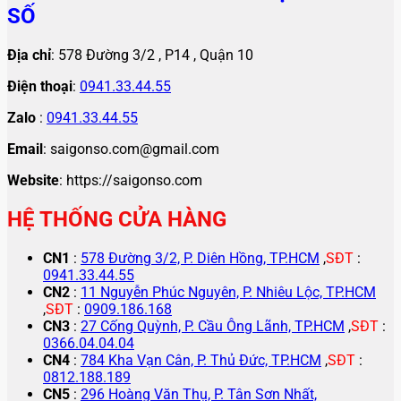
SỐ
Địa chỉ
: 578 Đường 3/2 , P14 , Quận 10
Điện thoại
:
0941.33.44.55
Zalo
:
0941.33.44.55
Email
: saigonso.com@gmail.com
Website
: https://saigonso.com
HỆ THỐNG CỬA HÀNG
CN1
:
578 Đường 3/2, P. Diên Hồng, TP.HCM
,
SĐT
:
0941.33.44.55
CN2
:
11 Nguyễn Phúc Nguyên, P. Nhiêu Lộc, TP.HCM
,
SĐT
:
0909.186.168
CN3
:
27 Cống Quỳnh, P. Cầu Ông Lãnh, TP.HCM
,
SĐT
:
0366.04.04.04
CN4
:
784 Kha Vạn Cân, P. Thủ Đức, TP.HCM
,
SĐT
:
0812.188.189
CN5
:
296 Hoàng Văn Thụ, P. Tân Sơn Nhất,