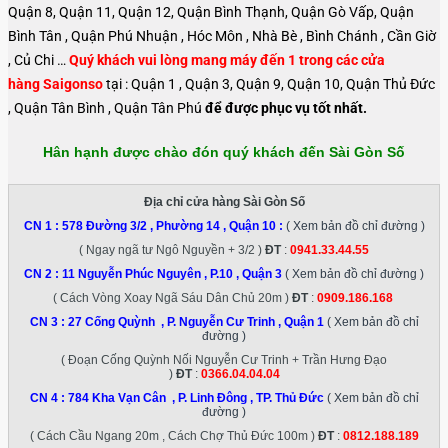
Quận 8, Quận 11, Quận 12, Quận Bình Thạnh, Quận Gò Vấp, Quận
Bình Tân , Quận Phú Nhuận , Hóc Môn , Nhà Bè , Bình Chánh , Cần Giờ
, Củ Chi …
Quý khách vui lòng mang máy đến 1 trong các cửa
hàng Saigonso
tại : Quận 1 , Quận 3, Quận 9, Quận 10, Quận Thủ Đức
, Quận Tân Bình , Quận Tân Phú
để được phục vụ tốt nhất.
Hân hạnh được chào đón quý khách đến Sài Gòn Số
Địa chỉ cửa hàng Sài Gòn Số
CN 1 :
578 Đường 3/2 , Phường 14 , Quận 10
:
( Xem bản đồ chỉ đường )
( Ngay ngã tư Ngô Nguyền + 3/2 )
ĐT
:
0941.33.44.55
CN 2 :
11 Nguyễn Phúc Nguyên , P.10 , Quận 3
( Xem bản đồ chỉ đường )
( Cách Vòng Xoay Ngã Sáu Dân Chủ 20m )
ĐT
:
0909.186.168
CN 3 :
27 Cống Quỳnh , P. Nguyễn Cư Trinh , Quận 1
( Xem bản đồ chỉ
đường )
( Đoạn Cống Quỳnh Nối Nguyễn Cư Trinh + Trần Hưng Đạo
)
ĐT
:
0366.04.04.04
CN 4 :
784 Kha Vạn Cân , P. Linh Đông , TP. Thủ Đức
( Xem bản đồ chỉ
đường )
( Cách Cầu Ngang 20m , Cách Chợ Thủ Đức 100m )
ĐT
:
0812.188.189