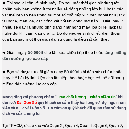
✹ Tại sao lại cần vệ sinh máy: Do sau một thời gian sử dụng tất
nhiên máy bạn không ít thì nhiều sẽ đóng những lớp bụi, hoặc các
vật thể lọt vào bên trong tại một số chỗ tiếp xúc bên ngoài như jack
tai nghe, màn loa, các cổng kết nối khi đóng mở nắp… Điều này ít
nhiều sẽ gây ra những tình trạng như nóng máy, loa bị rè, jack tai
nghe đôi khi cắm không ăn… Do đó việc vệ sinh chiếc điện thoại
của bạn sau một thời gian dài sử dụng là điều rất cần thiết.
➜ Giảm ngay
50.000đ
cho lần sửa chữa tiếp theo hoặc
tặng miếng
dán cường lực cao cấp
.
✹ Bạn sẽ được ưu đãi giảm ngay
50.000đ
khi đến sửa chữa hoặc
thay thế bất kỳ linh kiện cho lần tiếp theo hoặc bạn có thể đổi sang
miếng dán cường lực cao cấp.
Mong rằng với phương châm “
Trao chất lượng – Nhận niềm tin
” khi
đến với
Sài Gòn Số
quý khách sẽ cảm thấy hài lòng với đội ngũ nhân
viên và KTV Sài Gòn Số. Xin cảm ơn quý khách đã quan tâm sử dụng
dịch vụ của chúng tôi!
Tại TPHCM, ở các khu vực Quận 2 , Quận 4, Quận 5, Quận 6, Quận 7,