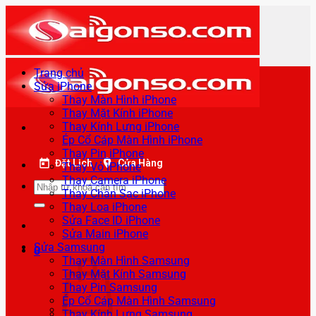
Bỏ
qua
nội
dung
Trang chủ
Sửa iPhone
Thay Màn Hình iPhone
Thay Mặt Kính iPhone
Thay Kính Lưng iPhone
Ép Cổ Cáp Màn Hình iPhone
Thay Pin iPhone
Đặt Lịch
Cửa Hàng
Thay Vỏ iPhone
Thay Camera iPhone
Tìm
Thay Chân Sạc iPhone
kiếm:
Thay Loa iPhone
Sửa Face ID iPhone
Sửa Main iPhone
Sửa Samsung
0
Thay Màn Hình Samsung
Thay Mặt Kính Samsung
Thay Pin Samsung
Ép Cổ Cáp Màn Hình Samsung
Thay Kính Lưng Samsung