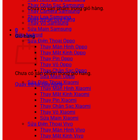
Thay Chân Sạc Samsung
Chưa có sản phẩm trong giỏ hàng.
Thay Camera Samsung
Thay Loa Samsung
Quay trở lại cửa hàng
Thay Vỏ Samsung
Sửa Main Samsung
0
Sửa Android
Giỏ hàng
Sửa Điện Thoại Oppo
Thay Màn Hình Oppo
Thay Mặt Kính Oppo
Thay Pin Oppo
Thay Vỏ Oppo
Thay Chân Sạc Oppo
Chưa có sản phẩm trong giỏ hàng.
Sửa Main Oppo
Sửa Điện Thoại Xiaomi
Quay trở lại cửa hàng
Thay Màn Hình Xiaomi
Thay Mặt Kính Xiaomi
Thay Pin Xiaomi
Thay Chân Sạc Xiaomi
Thay Vỏ Xiaomi
Sửa Main Xiaomi
Sửa Điện Thoại Vivo
Thay Màn Hình Vivo
Thay Mặt Kính Vivo