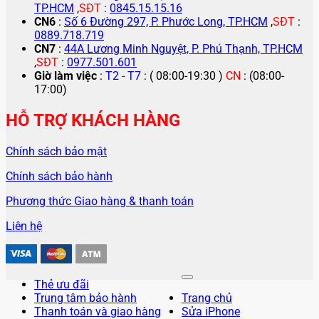
TP.HCM
,
SĐT
:
0845.15.15.16
CN6
:
Số 6 Đường 297, P. Phước Long, TP.HCM
,
SĐT
:
0889.718.719
CN7
:
44A Lương Minh Nguyệt, P. Phú Thạnh, TP.HCM
,
SĐT
:
0977.501.601
Giờ làm việc
:
T2 - T7
: ( 08:00-19:30 )
CN
: (08:00-
17:00)
HỖ TRỢ KHÁCH HÀNG
Chính sách bảo mật
Chính sách bảo hành
Phương thức Giao hàng & thanh toán
Liên hệ
Thẻ ưu đãi
Trung tâm bảo hành
Trang chủ
Thanh toán và giao hàng
Sửa iPhone