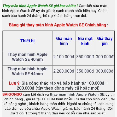
Thay màn hình Apple Watch SE giá bao nhiêu ?
Cam kết sửa màn
hình Apple Watch SE uy tín giá rẻ, cạnh tranh nhất hiện nay. Chính
sách bảo hành 24 tháng, hỗ trợ khách hàng trọn đời.
Bảng giá thay màn hình Apple Watch SE Chính hãng :
Giá màn
Giá mặt
Giá thay
Thiết bị
hình
kính
pin
Thay màn hình Apple
2.100.000đ
350.000đ
300.000đ
Watch SE 40mm
Thay màn hình Apple
2.200.000đ
350.000đ
300.000đ
Watch SE 44mm
Lưu ý
: Giá công tháo ráp và bảo hành từ 100.000đ –
200.000đ (tùy theo dòng máy cũ hoặc mới).
SAIGONSO
cam kết dịch vụ
thay màn hình Apple Watch SE
uy tín
, chính hãng , giá rẻ tại TP.HCM kèm nhiều ưu đãi cho sinh viên , tài
xế công nghệ , khách hàng thân thiết. Ngoài ra chúng tôi còn cung
cấp dịch vụ sửa chữa Apple Watch giá rẻ, bảo hành 24 tháng, đổi
trả 1 đổi 1 trong 3 tháng đầu nếu có lỗi của nhà sản xuất.