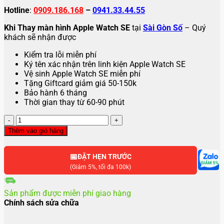
Hotline
:
0909.186.168
–
0941.33.44.55
Khi Thay màn hình Apple Watch SE
tại
Sài Gòn Số
– Quý
khách sẽ nhận được
Kiểm tra lỗi miễn phí
Ký tên xác nhận trên linh kiện Apple Watch SE
Vệ sinh Apple Watch SE miễn phí
Tặng Giftcard giảm giá 50-150k
Bảo hành 6 tháng
Thời gian thay từ 60-90 phút
Thay
màn
Thêm vào giỏ hàng
hình
Apple
📅
Watch
ĐẶT HẸN TRƯỚC
SE
(Giảm 5%, tối đa 100k)
số
lượng
Sản phẩm được miễn phí giao hàng
Chính sách sửa chữa