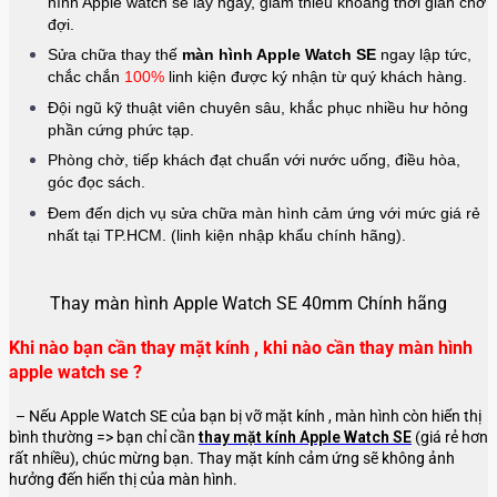
hình Apple watch se lấy ngay, giảm thiểu khoảng thời gian chờ
đợi.
Sửa chữa thay thế
màn hình Apple Watch SE
ngay lập tức,
chắc chắn
100%
linh kiện được ký nhận từ quý khách hàng.
Đội ngũ kỹ thuật viên chuyên sâu, khắc phục nhiều hư hỏng
phần cứng phức tạp.
Phòng chờ, tiếp khách đạt chuẩn với nước uống, điều hòa,
góc đọc sách.
Đem đến dịch vụ sửa chữa màn hình cảm ứng với mức giá rẻ
nhất tại TP.HCM. (linh kiện nhập khẩu chính hãng).
Thay màn hình Apple Watch SE 40mm Chính hãng
Khi nào bạn cần thay mặt kính , khi nào cần thay màn hình
apple watch se ?
– Nếu Apple Watch SE của bạn bị vỡ mặt kính , màn hình còn hiển thị
bình thường => bạn chỉ cần
thay
mặt kính Apple Watch SE
(giá rẻ hơn
rất nhiều), chúc mừng bạn. Thay mặt kính cảm ứng sẽ không ảnh
hưởng đến hiển thị của màn hình.