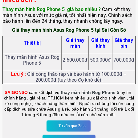
Thay màn hình Rog Phone 5
giá bao nhiêu ?
Cam kết thay
màn hình Asus với mức giá rẻ, tốt nhất hiện nay. Chính sách
bảo hành lên đến 24 tháng, thay nhanh chóng lấy ngay.
Giá thay màn hình Asus Rog Phone 5 tại Sài Gòn Số
Giá thay
Giá thay
Giá thay
Thiết bị
màn
kính
pin
Thay màn hình Asus Rog
2.600.000đ
500.000đ
700.000đ
Phone 5
Lưu ý :
Giá công tháo ráp và bảo hành từ 100.000đ –
200.000đ (tùy theo độ khó dễ).
SAIGONSO
cam kết dịch vụ
thay màn hình Rog Phone 5
uy tín ,
chính hãng , giá rẻ tại TP.HCM kèm nhiều ưu đãi cho sinh viên , tài
xế công nghệ , khách hàng thân thiết. Ngoài ra chúng tôi còn cung
cấp dịch vụ sửa chữa Asus giá rẻ, bảo hành 24 tháng, đổi trả 1 đổi
1 trong 6 tháng đầu nếu có lỗi của nhà sản xuất.
Tư vấn qua Zalo