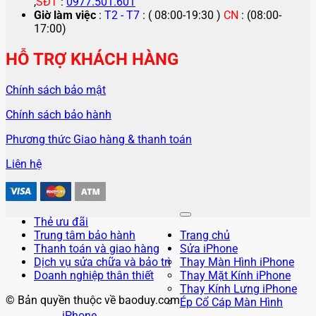
,
SĐT
:
0977.501.601
Giờ làm việc
:
T2 - T7
: ( 08:00-19:30 )
CN
: (08:00-
17:00)
HỖ TRỢ KHÁCH HÀNG
Chính sách bảo mật
Chính sách bảo hành
Phương thức Giao hàng & thanh toán
Liên hệ
Thẻ ưu đãi
Trung tâm bảo hành
Trang chủ
Thanh toán và giao hàng
Sửa iPhone
Dịch vụ sửa chữa và bảo trì
Thay Màn Hình iPhone
Doanh nghiệp thân thiết
Thay Mặt Kính iPhone
Thay Kính Lưng iPhone
© Bản quyền thuộc về baoduy.com
Ép Cổ Cáp Màn Hình
iPhone