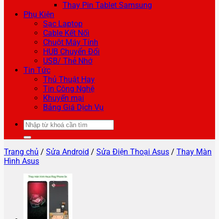
Thay Pin Tablet Samsung
Phụ Kiện
Sạc Laptop
Cable Kết Nối
Chuột Máy Tính
HUB Chuyển Đổi
USB/ Thẻ Nhớ
Tin Tức
Thủ Thuật Hay
Tin Công Nghệ
Khuyến mại
Bảng Giá Dịch Vụ
Tìm
kiếm:
Trang chủ
/
Sửa Android
/
Sửa Điện Thoại Asus
/
Thay Màn
Hình Asus