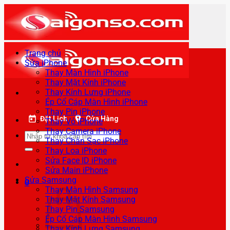
Bỏ
qua
nội
dung
Trang chủ
Sửa iPhone
Thay Màn Hình iPhone
Thay Mặt Kính iPhone
Thay Kính Lưng iPhone
Ép Cổ Cáp Màn Hình iPhone
Thay Pin iPhone
Đặt Lịch
Cửa Hàng
Thay Vỏ iPhone
Thay Camera iPhone
Tìm
Thay Chân Sạc iPhone
kiếm:
Thay Loa iPhone
Sửa Face ID iPhone
Sửa Main iPhone
Sửa Samsung
0
Thay Màn Hình Samsung
Thay Mặt Kính Samsung
Thay Pin Samsung
Ép Cổ Cáp Màn Hình Samsung
Thay Kính Lưng Samsung