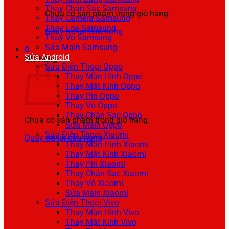
Thay Chân Sạc Samsung
Chưa có sản phẩm trong giỏ hàng.
Thay Camera Samsung
Thay Loa Samsung
Quay trở lại cửa hàng
Thay Vỏ Samsung
Sửa Main Samsung
0
Sửa Android
Giỏ hàng
Sửa Điện Thoại Oppo
Thay Màn Hình Oppo
Thay Mặt Kính Oppo
Thay Pin Oppo
Thay Vỏ Oppo
Thay Chân Sạc Oppo
Chưa có sản phẩm trong giỏ hàng.
Sửa Main Oppo
Sửa Điện Thoại Xiaomi
Quay trở lại cửa hàng
Thay Màn Hình Xiaomi
Thay Mặt Kính Xiaomi
Thay Pin Xiaomi
Thay Chân Sạc Xiaomi
Thay Vỏ Xiaomi
Sửa Main Xiaomi
Sửa Điện Thoại Vivo
Thay Màn Hình Vivo
Thay Mặt Kính Vivo