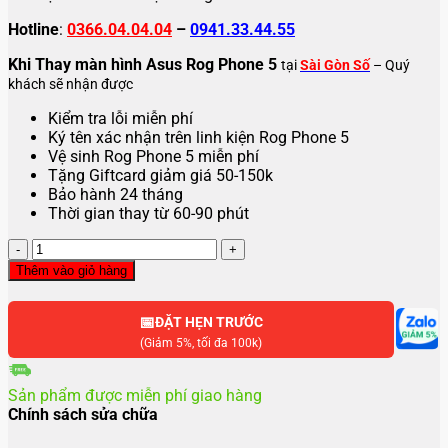
Hotline
:
0366.04.04.04
–
0941.33.44.55
Khi Thay màn hình Asus Rog Phone 5
tại
Sài Gòn Số
– Quý
khách sẽ nhận được
Kiểm tra lỗi miễn phí
Ký tên xác nhận trên linh kiện Rog Phone 5
Vệ sinh Rog Phone 5 miễn phí
Tặng Giftcard giảm giá 50-150k
Bảo hành 24 tháng
Thời gian thay từ 60-90 phút
Thay
màn
Thêm vào giỏ hàng
hình
Asus
📅
Rog
ĐẶT HẸN TRƯỚC
Phone
(Giảm 5%, tối đa 100k)
5
số
Sản phẩm được miễn phí giao hàng
lượng
Chính sách sửa chữa