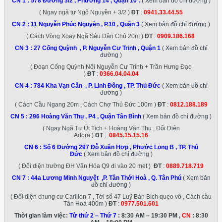
CN 1 :
578 Đường 3/2 , Phường 14 , Quận 10
:
( Xem bản đồ chỉ đường )
( Ngay ngã tư Ngô Nguyền + 3/2 )
ĐT
:
0941.33.44.55
CN 2 :
11 Nguyễn Phúc Nguyên , P.10 , Quận 3
( Xem bản đồ chỉ đường )
( Cách Vòng Xoay Ngã Sáu Dân Chủ 20m )
ĐT
:
0909.186.168
CN 3 :
27 Cống Quỳnh , P. Nguyễn Cư Trinh , Quận 1
( Xem bản đồ chỉ
đường )
( Đoạn Cống Quỳnh Nối Nguyễn Cư Trinh + Trần Hưng Đạo
)
ĐT
:
0366.04.04.04
CN 4 :
784 Kha Vạn Cân , P. Linh Đông , TP. Thủ Đức
( Xem bản đồ chỉ
đường )
( Cách Cầu Ngang 20m , Cách Chợ Thủ Đức 100m )
ĐT
:
0812.188.189
CN 5 :
296 Hoàng Văn Thụ , P4 , Quận Tân Bình
( Xem bản đồ chỉ đường )
( Ngay Ngã Tư Út Tịch + Hoàng Văn Thụ , Đối Diện
Adora )
ĐT
:
0845.15.15.16
CN 6 :
Số 6 Đường 297 Đỗ Xuân Hợp , Phước Long B , TP. Thủ
Đức
( Xem bản đồ chỉ đường )
( Đối diện trường ĐH Văn Hóa Q9 đi vào 20 met )
ĐT
:
0889.718.719
CN 7 :
44a Lương Minh Nguyệt ,P. Tân Thới Hoà , Q. Tân Phú
( Xem bản
đồ chỉ đường )
( Đối diện chung cư Carillon 7 , Tới số 47 Luỹ Bán Bích quẹo vô , Cách cầu
Tân Hoá 400m )
ĐT
:
0977.501.601
Thời gian làm việc:
Từ thứ 2 – Thứ 7
: 8:30 AM – 19:30 PM ,
CN
: 8:30