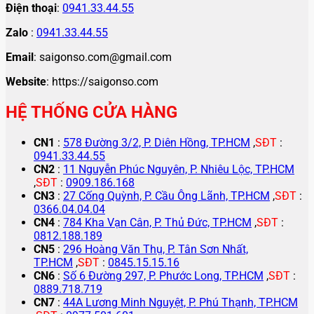
Điện thoại
:
0941.33.44.55
Zalo
:
0941.33.44.55
Email
: saigonso.com@gmail.com
Website
: https://saigonso.com
HỆ THỐNG CỬA HÀNG
CN1
:
578 Đường 3/2, P. Diên Hồng, TP.HCM
,
SĐT
:
0941.33.44.55
CN2
:
11 Nguyễn Phúc Nguyên, P. Nhiêu Lộc, TP.HCM
,
SĐT
:
0909.186.168
CN3
:
27 Cống Quỳnh, P. Cầu Ông Lãnh, TP.HCM
,
SĐT
:
0366.04.04.04
CN4
:
784 Kha Vạn Cân, P. Thủ Đức, TP.HCM
,
SĐT
:
0812.188.189
CN5
:
296 Hoàng Văn Thụ, P. Tân Sơn Nhất,
TP.HCM
,
SĐT
:
0845.15.15.16
CN6
:
Số 6 Đường 297, P. Phước Long, TP.HCM
,
SĐT
:
0889.718.719
CN7
:
44A Lương Minh Nguyệt, P. Phú Thạnh, TP.HCM