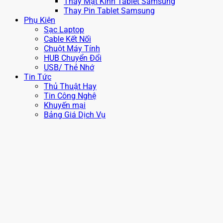
Thay Mặt Kính Tablet Samsung
Thay Pin Tablet Samsung
Phụ Kiện
Sạc Laptop
Cable Kết Nối
Chuột Máy Tính
HUB Chuyển Đổi
USB/ Thẻ Nhớ
Tin Tức
Thủ Thuật Hay
Tin Công Nghệ
Khuyến mại
Bảng Giá Dịch Vụ