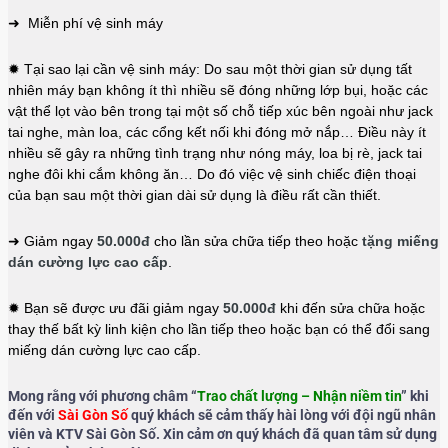
➜ Miễn phí vệ sinh máy
✹ Tại sao lại cần vệ sinh máy: Do sau một thời gian sử dụng tất
nhiên máy bạn không ít thì nhiều sẽ đóng những lớp bụi, hoặc các
vật thể lọt vào bên trong tại một số chỗ tiếp xúc bên ngoài như jack
tai nghe, màn loa, các cổng kết nối khi đóng mở nắp… Điều này ít
nhiều sẽ gây ra những tình trạng như nóng máy, loa bị rè, jack tai
nghe đôi khi cắm không ăn… Do đó việc vệ sinh chiếc điện thoại
của bạn sau một thời gian dài sử dụng là điều rất cần thiết.
➜ Giảm ngay
50.000đ
cho lần sửa chữa tiếp theo hoặc
tặng miếng
dán cường lực cao cấp
.
✹ Bạn sẽ được ưu đãi giảm ngay
50.000đ
khi đến sửa chữa hoặc
thay thế bất kỳ linh kiện cho lần tiếp theo hoặc bạn có thể đổi sang
miếng dán cường lực cao cấp.
Mong rằng với phương châm “
Trao chất lượng – Nhận niềm tin
” khi
đến với
Sài Gòn Số
quý khách sẽ cảm thấy hài lòng với đội ngũ nhân
viên và KTV Sài Gòn Số. Xin cảm ơn quý khách đã quan tâm sử dụng