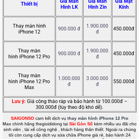
Giá Màn
Giá Màn
Giá Mặt
Thiết bị
Hình LK
Hình Zin
Kính
Thay màn hình
1.900.000
900.000 đ
450.000đ
iPhone 12
đ
Thay màn
1.900.000
900.000 đ
450.000đ
hình
iPhone 12 Pro
đ
Thay màn
1.000.000
3.000.000
hình
iPhone 12 Pro
550.000đ
đ
đ
Max
Lưu ý:
Giá công tháo ráp và bảo hành từ 100.000đ –
300.000đ (tùy theo độ khó dễ).
SAIGONSO
cam kết dịch vụ
thay màn hình iPhone 12 Pro
Max
chính hãng thegioididong tại
Sài Gòn Số
kèm nhiều ưu đãi cho
sinh viên , tài xế công nghệ , khách hàng thân thiết. Ngoài ra chúng
tôi còn cung cấp dịch vụ sửa chữa iPhone giá rẻ, bảo hành 24