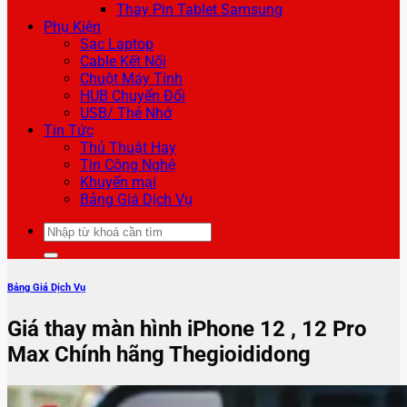
Thay Pin Tablet Samsung
Phụ Kiện
Sạc Laptop
Cable Kết Nối
Chuột Máy Tính
HUB Chuyển Đổi
USB/ Thẻ Nhớ
Tin Tức
Thủ Thuật Hay
Tin Công Nghệ
Khuyến mại
Bảng Giá Dịch Vụ
Tìm
kiếm:
Bảng Giá Dịch Vụ
Giá thay màn hình iPhone 12 , 12 Pro
Max Chính hãng Thegioididong