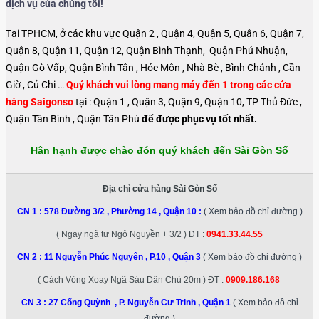
dịch vụ của chúng tôi!
Tại TPHCM, ở các khu vực Quận 2 , Quận 4, Quận 5, Quận 6, Quận 7,
Quận 8, Quận 11, Quận 12, Quận Bình Thạnh, Quận Phú Nhuận,
Quận Gò Vấp, Quận Bình Tân , Hóc Môn , Nhà Bè , Bình Chánh , Cần
Giờ , Củ Chi …
Quý khách vui lòng mang máy đến 1 trong các cửa
hàng Saigonso
tại : Quận 1 , Quận 3, Quận 9, Quận 10, TP Thủ Đức ,
Quận Tân Bình , Quận Tân Phú
để được phục vụ tốt nhất.
Hân hạnh được chào đón quý khách đến Sài Gòn Số
Địa chỉ cửa hàng Sài Gòn Số
CN 1 :
578 Đường 3/2 , Phường 14 , Quận 10
:
( Xem bảo đồ chỉ đường )
( Ngay ngã tư Ngô Nguyền + 3/2 ) ĐT :
0941.33.44.55
CN 2 :
11 Nguyễn Phúc Nguyên , P.10 , Quận 3
( Xem bảo đồ chỉ đường )
( Cách Vòng Xoay Ngã Sáu Dân Chủ 20m ) ĐT :
0909.186.168
CN 3 :
27 Cống Quỳnh , P. Nguyễn Cư Trinh , Quận 1
( Xem bảo đồ chỉ
đường )