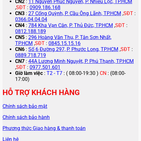
CN2
:
11 Nguyễn Phúc Nguyên, P. Nhiêu Lộc, TP.HCM
,
SĐT
:
0909.186.168
CN3
:
27 Cống Quỳnh, P. Cầu Ông Lãnh, TP.HCM
,
SĐT
:
0366.04.04.04
CN4
:
784 Kha Vạn Cân, P. Thủ Đức, TP.HCM
,
SĐT
:
0812.188.189
CN5
:
296 Hoàng Văn Thụ, P. Tân Sơn Nhất,
TP.HCM
,
SĐT
:
0845.15.15.16
CN6
:
Số 6 Đường 297, P. Phước Long, TP.HCM
,
SĐT
:
0889.718.719
CN7
:
44A Lương Minh Nguyệt, P. Phú Thạnh, TP.HCM
,
SĐT
:
0977.501.601
Giờ làm việc
:
T2 - T7
: ( 08:00-19:30 )
CN
: (08:00-
17:00)
HỖ TRỢ KHÁCH HÀNG
Chính sách bảo mật
Chính sách bảo hành
Phương thức Giao hàng & thanh toán
Liên hệ