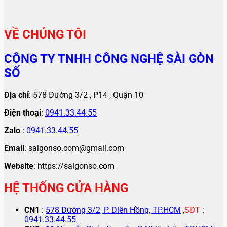
VỀ CHÚNG TÔI
CÔNG TY TNHH CÔNG NGHỆ SÀI GÒN
SỐ
Địa chỉ
: 578 Đường 3/2 , P14 , Quận 10
Điện thoại
:
0941.33.44.55
Zalo
:
0941.33.44.55
Email
: saigonso.com@gmail.com
Website
: https://saigonso.com
HỆ THỐNG CỬA HÀNG
CN1
:
578 Đường 3/2, P. Diên Hồng, TP.HCM
,
SĐT
:
0941.33.44.55