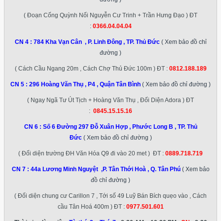
( Đoạn Cống Quỳnh Nối Nguyễn Cư Trinh + Trần Hưng Đạo ) ĐT
:
0366.04.04.04
CN 4 :
784 Kha Vạn Cân , P. Linh Đông , TP. Thủ Đức
( Xem bảo đồ chỉ
đường )
( Cách Cầu Ngang 20m , Cách Chợ Thủ Đức 100m ) ĐT :
0812.188.189
CN 5 :
296 Hoàng Văn Thụ , P4 , Quận Tân Bình
( Xem bảo đồ chỉ đường )
( Ngay Ngã Tư Út Tịch + Hoàng Văn Thụ , Đối Diện Adora ) ĐT
:
0845.15.15.16
CN 6 :
Số 6 Đường 297 Đỗ Xuân Hợp , Phước Long B , TP. Thủ
Đức
( Xem bảo đồ chỉ đường )
( Đối diện trường ĐH Văn Hóa Q9 đi vào 20 met ) ĐT :
0889.718.719
CN 7 :
44a Lương Minh Nguyệt ,P. Tân Thới Hoà , Q. Tân Phú
( Xem bảo
đồ chỉ đường )
( Đối diện chung cư Carillon 7 , Tới số 49 Luỹ Bán Bích quẹo vào , Cách
cầu Tân Hoá 400m ) ĐT :
0977.501.601