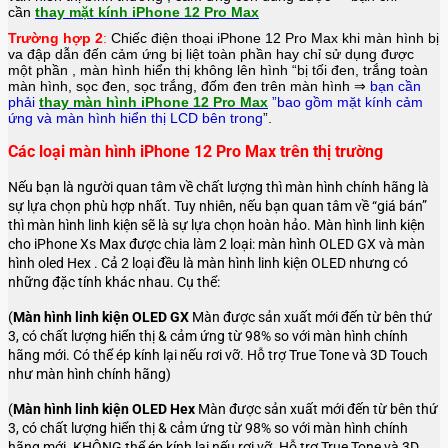
cần
thay mặt kính iPhone 12 Pro Max
Trường hợp 2
:
Chiếc điện thoại
iPhone 12 Pro Max
khi màn hình bị
va đập dẫn đến cảm ứng bị liệt toàn phần hay chỉ sử dụng được
một phần , màn hình hiển thị không lên hình “bị tối đen, trắng toàn
màn hình, sọc đen, sọc trắng, đốm đen trên màn hình ⇒
bạn cần
phải
thay màn hình iPhone 12 Pro Max
”bao gồm mặt kính cảm
ứng và màn hình hiển thị LCD bên trong
”.
Các loại màn hình iPhone 12 Pro Max trên thị trường
Nếu bạn là người quan tâm về chất lượng thì màn hình chính hãng là
sự lựa chọn phù hợp nhất. Tuy nhiên, nếu bạn quan tâm về “giá bán”
thì màn hình linh kiện sẽ là sự lựa chọn hoàn hảo. Màn hình linh kiện
cho iPhone Xs Max được chia làm 2 loại: màn hình OLED GX và màn
hình oled Hex . Cả 2 loại đều là màn hình linh kiện OLED nhưng có
những đặc tính khác nhau. Cụ thể:
(
Màn hình linh kiện OLED GX
Màn được sản xuất mới đến từ bên thứ
3, có chất lượng hiển thị & cảm ứng từ 98% so với màn hình chính
hãng mới. Có thể ép kính lại nếu rơi vỡ. Hỗ trợ True Tone và 3D Touch
như màn hình chính hãng)
(
Màn hình linh kiện OLED Hex
Màn được sản xuất mới đến từ bên thứ
3, có chất lượng hiển thị & cảm ứng từ 98% so với màn hình chính
hãng mới. KHÔNG thể ép kính lại nếu rơi vỡ. Hỗ trợ True Tone và 3D