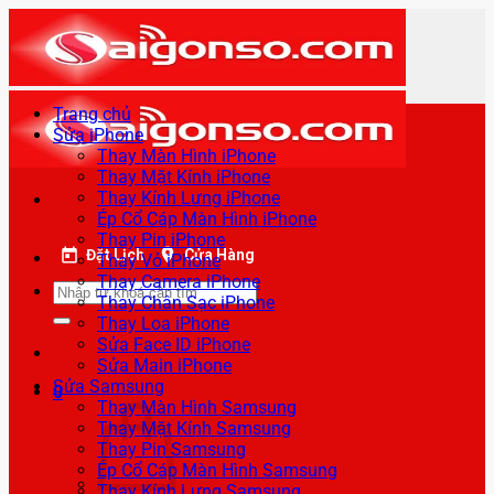
Bỏ
qua
nội
dung
Trang chủ
Sửa iPhone
Thay Màn Hình iPhone
Thay Mặt Kính iPhone
Thay Kính Lưng iPhone
Ép Cổ Cáp Màn Hình iPhone
Thay Pin iPhone
Đặt Lịch
Cửa Hàng
Thay Vỏ iPhone
Thay Camera iPhone
Tìm
Thay Chân Sạc iPhone
kiếm:
Thay Loa iPhone
Sửa Face ID iPhone
Sửa Main iPhone
Sửa Samsung
0
Thay Màn Hình Samsung
Thay Mặt Kính Samsung
Thay Pin Samsung
Ép Cổ Cáp Màn Hình Samsung
Thay Kính Lưng Samsung