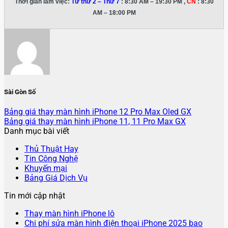
Thời gian làm việc:
Từ thứ 2 – Thứ 7
: 8:30 AM – 19:30 PM ,
CN
: 8:30
AM – 18:00 PM
Sài Gòn Số
Bảng giá thay màn hình iPhone 12 Pro Max Oled GX
Bảng giá thay màn hình iPhone 11, 11 Pro Max GX
Danh mục bài viết
Thủ Thuật Hay
Tin Công Nghệ
Khuyến mại
Bảng Giá Dịch Vụ
Tin mới cập nhật
Không
Thay màn hình iPhone lô
có
Chi phí sửa màn hình điện thoại iPhone 2025 bao