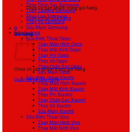
Thay Chân Sạc Samsung
Chưa có sản phẩm trong giỏ hàng.
Thay Camera Samsung
Thay Loa Samsung
Quay trở lại cửa hàng
Thay Vỏ Samsung
Sửa Main Samsung
0
Sửa Android
Giỏ hàng
Sửa Điện Thoại Oppo
Thay Màn Hình Oppo
Thay Mặt Kính Oppo
Thay Pin Oppo
Thay Vỏ Oppo
Thay Chân Sạc Oppo
Chưa có sản phẩm trong giỏ hàng.
Sửa Main Oppo
Sửa Điện Thoại Xiaomi
Quay trở lại cửa hàng
Thay Màn Hình Xiaomi
Thay Mặt Kính Xiaomi
Thay Pin Xiaomi
Thay Chân Sạc Xiaomi
Thay Vỏ Xiaomi
Sửa Main Xiaomi
Sửa Điện Thoại Vivo
Thay Màn Hình Vivo
Thay Mặt Kính Vivo