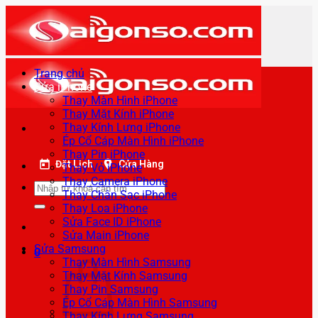
Bỏ
qua
nội
dung
Trang chủ
Sửa iPhone
Thay Màn Hình iPhone
Thay Mặt Kính iPhone
Thay Kính Lưng iPhone
Ép Cổ Cáp Màn Hình iPhone
Thay Pin iPhone
Đặt Lịch
Cửa Hàng
Thay Vỏ iPhone
Thay Camera iPhone
Tìm
Thay Chân Sạc iPhone
kiếm:
Thay Loa iPhone
Sửa Face ID iPhone
Sửa Main iPhone
Sửa Samsung
0
Thay Màn Hình Samsung
Thay Mặt Kính Samsung
Thay Pin Samsung
Ép Cổ Cáp Màn Hình Samsung
Thay Kính Lưng Samsung