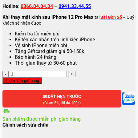
Hotline
:
0366.04.04.04
–
0941.33.44.55
Khi thay mặt kính sau iPhone 12 Pro Max
tại
Sài Gòn Số
– Quý
khách sẽ nhận được
Kiểm tra lỗi miễn phí
Ký tên xác nhận trên linh kiện iPhone
Vệ sinh iPhone miễn phí
Tặng Giftcard giảm giá 50-150k
Bảo hành 24 tháng
Thời gian thay từ 30-60 phút
Thay
kính
Thêm vào giỏ hàng
sau
iPhone
📅
12
ĐẶT HẸN TRƯỚC
Pro
(Giảm 5%, tối đa 100k)
Max
số
Sản phẩm được miễn phí giao hàng
lượng
Chính sách sửa chữa