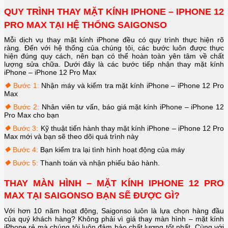
QUY TRÌNH THAY MẶT KÍNH IPHONE – IPHONE 12
PRO MAX TẠI HỆ THỐNG SAIGONSO
Mỗi dịch vụ thay mặt kính iPhone đều có quy trình thực hiện rõ
ràng. Đến với hệ thống của chúng tôi, các bước luôn được thực
hiện đúng quy cách, nên bạn có thể hoàn toàn yên tâm về chất
lượng sửa chữa. Dưới đây là các bước tiếp nhận thay mặt kính
iPhone – iPhone 12 Pro Max
❖
Bước 1:
Nhận máy và kiểm tra mặt kính iPhone – iPhone 12 Pro
Max
❖
Bước 2:
Nhân viên tư vấn, báo giá mặt kính iPhone – iPhone 12
Pro Max cho bạn
❖
Bước 3:
Kỹ thuật tiến hành thay mặt kính iPhone – iPhone 12 Pro
Max mới và bạn sẽ theo dõi quá trình này
❖
Bước 4:
Bạn kiểm tra lại tình hình hoạt động của máy
❖
Bước 5:
Thanh toán và nhận phiếu bảo hành.
THAY MÀN HÌNH – MẶT KÍNH IPHONE 12 PRO
MAX TẠI SAIGONSO BẠN SẼ ĐƯỢC GÌ?
Với hơn 10 năm hoạt động, Saigonso luôn là lựa chọn hàng đầu
của quý khách hàng? Không phải vì giá thay màn hình – mặt kính
iPhone rẻ mà chúng tôi luôn đảm bảo chất lượng tốt nhất. Cùng với