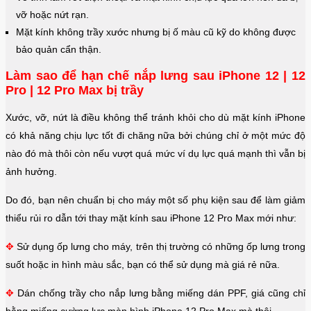
vỡ hoặc nứt rạn.
Mặt kính không trầy xước nhưng bị ố màu cũ kỹ do không được
bảo quản cẩn thận.
Làm sao để hạn chế nắp lưng sau iPhone 12 | 12
Pro | 12 Pro Max bị trầy
Xước, vỡ, nứt là điều không thể tránh khỏi cho dù mặt kính iPhone
có khả năng chịu lực tốt đi chăng nữa bởi chúng chỉ ở một mức độ
nào đó mà thôi còn nếu vượt quá mức ví dụ lực quá mạnh thì vẫn bị
ảnh hưởng.
Do đó, bạn nên chuẩn bị cho máy một số phụ kiện sau để làm giảm
thiểu rủi ro dẫn tới thay mặt kính sau iPhone 12 Pro Max mới như:
✥
Sử dụng ốp lưng cho máy, trên thị trường có những ốp lưng trong
suốt hoặc in hình màu sắc, bạn có thể sử dụng mà giá rẻ nữa.
✥
Dán chống trầy cho nắp lưng bằng miếng dán PPF, giá cũng chỉ
bằng miếng cường lực màn hình iPhone 12 Pro Max mà thôi.