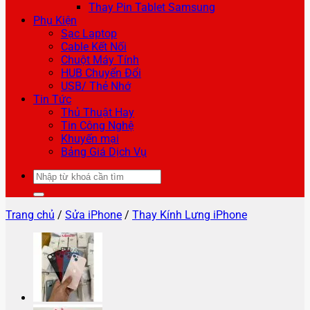
Thay Pin Tablet Samsung
Phụ Kiện
Sạc Laptop
Cable Kết Nối
Chuột Máy Tính
HUB Chuyển Đổi
USB/ Thẻ Nhớ
Tin Tức
Thủ Thuật Hay
Tin Công Nghệ
Khuyến mại
Bảng Giá Dịch Vụ
Tìm
kiếm:
Trang chủ
/
Sửa iPhone
/
Thay Kính Lưng iPhone