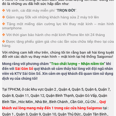
đó là những ưu đãi hết sức hấp dẫn như:
✥
Vệ sinh, cài đặt máy miễn phí “
TRỌN ĐỜI
”.
✥
Giảm ngay 50k với những khách hàng sửa 2 máy trở lên
✥
Tặng một miếng dán cường lực khi thay mặt kính – màn hình
smartphone.
✥
Với thời gian bảo hành cho mặt kính iPhone lên tới 24 tháng
✥
Được tặng phiếu giảm giá cho các lần sửa chữa tiếp theo tại cửa
hàng.
Với những cam kết như trên, chúng tôi tin rằng bạn sẽ hài lòng tuyệt
đối với các dịch vụ thay màn hình – mặt kính tại hệ thống Saigonso!
Mong rằng với phương châm “
Trao chất lượng – Nhận niềm tin
” khi
đến với
Sài Gòn Số
quý khách sẽ cảm thấy hài lòng với đội ngũ nhân
viên và KTV Sài Gòn Số. Xin cảm ơn quý khách đã quan tâm sử dụng
dịch vụ của chúng tôi!
Tại TPHCM, ở các khu vực Quận 2 , Quận 4, Quận 5, Quận 6, Quận 7,
Quận 8, Quận 11, Quận 12, Quận Bình Thạnh, Quận Gò Vấp, Quận
Bình Tân , Hóc Môn , Nhà Bè , Bình Chánh , Cần Giờ , Củ Chi …
Quý
khách vui lòng mang máy đến 1 trong các cửa hàng Saigonso
tại :
Quận 1 , Quận 3, Quận 9, Quận 10, Quận Thủ Đức , Quận Tân Bình ,