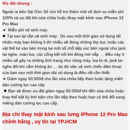
Ưu đãi chung :
Ngoài ra bên Sài Gòn Số còn hỗ trợ thêm một số dịch vụ miễn phí
100% và ưu đãi khi sửa chữa hoặc
thay mặt kính sau iPhone 12
Pro Max
➜ Miễn phí vệ sinh máy
✹ Tại sao lại cần vệ sinh máy : Do sau một thời gian sử dụng tất
nhiên máy bạn không ít thì nhiều sẽ đóng những lớp bụi, hoặc các
vật thể lọt vào bên trong tại một số chỗ tiếp xúc bên ngoài như jack
tai nghe, màn loa, các cổng kết nối khi đóng mở nắp … điều này ít
nhiều sẽ gây ra những tình trạng như nóng máy, loa bị rè, jack tai
nghe đôi khi cắm không ăn … do đó việc vệ sinh chiếc điện thoại
của bạn sau một thời gian dài sử dụng là điều rất cần thiết.
➜ Giảm ngay 50.000đ cho lần sửa chữa tiếp theo hoặc tặng miến
dán cường lực cao cấp
✹ Bạn sẽ được ưu đãi giảm ngay 50.000đ khi đến sửa chữa hoặc
thay thế bất kỳ linh kiện cho lần tiếp theo hoặc bạn có thể đổi sang
miếng dán cường lực cao cấp.
Địa chỉ thay mặt kính sau lưng iPhone 12 Pro Max
chính hãng , uy tín tại TP.HCM