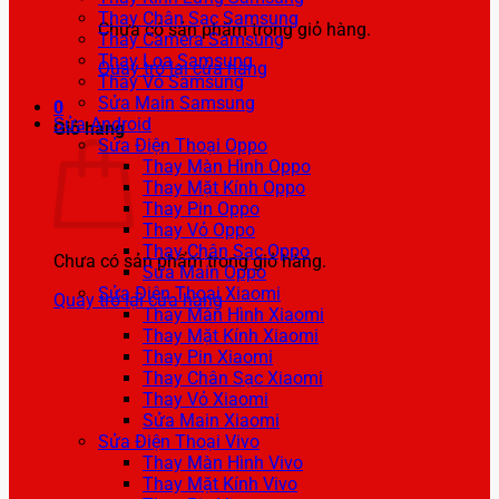
Thay Chân Sạc Samsung
Chưa có sản phẩm trong giỏ hàng.
Thay Camera Samsung
Thay Loa Samsung
Quay trở lại cửa hàng
Thay Vỏ Samsung
Sửa Main Samsung
0
Sửa Android
Giỏ hàng
Sửa Điện Thoại Oppo
Thay Màn Hình Oppo
Thay Mặt Kính Oppo
Thay Pin Oppo
Thay Vỏ Oppo
Thay Chân Sạc Oppo
Chưa có sản phẩm trong giỏ hàng.
Sửa Main Oppo
Sửa Điện Thoại Xiaomi
Quay trở lại cửa hàng
Thay Màn Hình Xiaomi
Thay Mặt Kính Xiaomi
Thay Pin Xiaomi
Thay Chân Sạc Xiaomi
Thay Vỏ Xiaomi
Sửa Main Xiaomi
Sửa Điện Thoại Vivo
Thay Màn Hình Vivo
Thay Mặt Kính Vivo