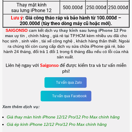
Thay mặt kính
500.000đ
250.000đ
250.000đ
sau lưng
iPhone 12
Lưu ý
: Giá công tháo ráp và bảo hành từ 100.000đ –
200.000đ (tùy theo dòng máy cũ hoặc mới).
SAIGONSO
cam kết dịch vụ
thay kính sau lưng iPhone 12 Pro
max
uy tín , chính hãng , giá rẻ tại TP.HCM kèm nhiều ưu đãi cho
học sinh , sinh viên , tài xế công nghệ , khách hàng thân thiết. Ngoài
ra chúng tôi còn cung cấp dịch vụ sửa chữa iPhone giá rẻ, bảo
hành 24 tháng, đổi trả 1 đổi 1 trong 6 tháng đầu nếu có lỗi của nhà
sản xuất.
Liên hệ ngay với
Saigonso
để được kiểm tra và tư vấn miễn
phí!
Tư vấn qua Zalo
Tư vấn qua Facebook
Xem thêm dịch vụ:
Giá thay màn hình iPhone 12/12 Pro/12 Pro Max chính hãng
Giá ép kính iPhone 12/12 Pro/12 Pro Max chính hãng