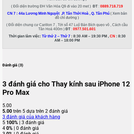
( Đối diện trường ĐH Văn Hóa Q9 đi vào 20 met )
ĐT
:
0889.718.719
CN 7 :
44a Lương Minh Nguyệt ,P. Tân Thới Hoà , Q. Tân Phú
( Xem bản
đồ chỉ đường )
( Đối diện chung cư Carillon 7 , Tới số 47 Luỹ Bán Bích quẹo vô , Cách cầu
Tân Hoá 400m )
ĐT
:
0977.501.601
Thời gian làm việc:
Từ thứ 2 – Thứ 7
: 8:30 AM – 19:30 PM ,
CN
: 8:30
AM – 18:00 PM
Đánh giá (3)
3 đánh giá cho
Thay kính sau iPhone 12
Pro Max
5.00
5.00
trên 5 dựa trên
2
đánh giá
3
đánh giá của khách hàng
5
100%
| 3 đánh giá
4
0%
| 0 đánh giá
3
0%
| 0 đánh giá