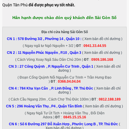
Quận Tân Phú
để được phục vụ tốt nhất.
Hân hạnh được chào đón quý khách đến Sài Gòn Số
Địa chỉ cửa hàng Sài Gòn Số
CN 1 :
578 Đường 3/2 , Phường 14 , Quận 10
:
( Xem bản đồ chỉ đường )
( Ngay ngã tư Ngô Nguyền + 3/2 )
ĐT
:
0941.33.44.55
CN 2 :
11 Nguyễn Phúc Nguyên , P.10 , Quận 3
( Xem bản đồ chỉ đường )
( Cách Vòng Xoay Ngã Sáu Dân Chủ 20m )
ĐT
:
0909.186.168
CN 3 :
27 Cống Quỳnh , P. Nguyễn Cư Trinh , Quận 1
( Xem bản đồ chỉ
đường )
( Đoạn Cống Quỳnh Nối Nguyễn Cư Trinh + Trần Hưng Đạo
)
ĐT
:
0366.04.04.04
CN 4 :
784 Kha Vạn Cân , P. Linh Đông , TP. Thủ Đức
( Xem bản đồ chỉ
đường )
( Cách Cầu Ngang 20m , Cách Chợ Thủ Đức 100m )
ĐT
:
0812.188.189
CN 5 :
296 Hoàng Văn Thụ , P4 , Quận Tân Bình
( Xem bản đồ chỉ đường )
( Ngay Ngã Tư Út Tịch + Hoàng Văn Thụ , Đối Diện
Adora )
ĐT
:
0845.15.15.16
CN 6 :
Số 6 Đường 297 Đỗ Xuân Hợp , Phước Long B , TP. Thủ Đức
(
Xem bản đồ chỉ đường )