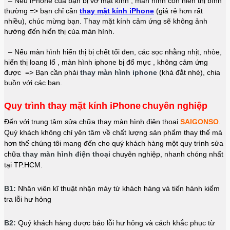
– Nếu iPhone của bạn bị vỡ mặt kính , màn hình còn hiển thị bình
thường => bạn chỉ cần
thay
mặt kính iPhone
(giá rẻ hơn rất
nhiều), chúc mừng bạn. Thay mặt kính cảm ứng sẽ không ảnh
hưởng đến hiển thị của màn hình.
– Nếu màn hình hiển thị bị chết tối đen, các sọc nhằng nhịt, nhòe,
hiển thị loang lổ , màn hình iphone bị đổ mực , không cảm ứng
được => Bạn cần phải
thay màn hình iphone
(khá đắt nhé), chia
buồn với các bạn.
Quy trình thay mặt kính iPhone
chuyên nghiệp
Đến với trung tâm sửa chữa thay màn hình điện thoại
SAIGONSO
.
Quý khách không chỉ yên tâm về chất lượng sản phẩm thay thế mà
hơn thế chúng tôi mang đến cho quý khách hàng một quy trình sửa
chữa
thay màn hình điện thoại
chuyên nghiệp, nhanh chóng nhất
tại TP.HCM.
B1:
Nhân viên kĩ thuật nhận máy từ khách hàng và tiến hành kiểm
tra lỗi hư hỏng
B2:
Quý khách hàng được báo lỗi hư hỏng và cách khắc phục từ