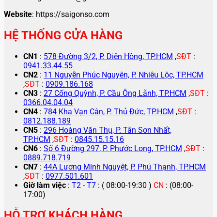
Website
: https://saigonso.com
HỆ THỐNG CỬA HÀNG
CN1
:
578 Đường 3/2, P. Diên Hồng, TP.HCM
,
SĐT
:
0941.33.44.55
CN2
:
11 Nguyễn Phúc Nguyên, P. Nhiêu Lộc, TP.HCM
,
SĐT
:
0909.186.168
CN3
:
27 Cống Quỳnh, P. Cầu Ông Lãnh, TP.HCM
,
SĐT
:
0366.04.04.04
CN4
:
784 Kha Vạn Cân, P. Thủ Đức, TP.HCM
,
SĐT
:
0812.188.189
CN5
:
296 Hoàng Văn Thụ, P. Tân Sơn Nhất,
TP.HCM
,
SĐT
:
0845.15.15.16
CN6
:
Số 6 Đường 297, P. Phước Long, TP.HCM
,
SĐT
:
0889.718.719
CN7
:
44A Lương Minh Nguyệt, P. Phú Thạnh, TP.HCM
,
SĐT
:
0977.501.601
Giờ làm việc
:
T2 - T7
: ( 08:00-19:30 )
CN
: (08:00-
17:00)
HỖ TRỢ KHÁCH HÀNG