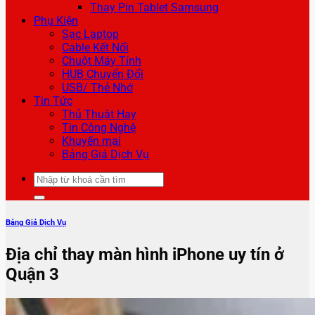
Thay Pin Tablet Samsung
Phụ Kiện
Sạc Laptop
Cable Kết Nối
Chuột Máy Tính
HUB Chuyển Đổi
USB/ Thẻ Nhớ
Tin Tức
Thủ Thuật Hay
Tin Công Nghệ
Khuyến mại
Bảng Giá Dịch Vụ
Tìm
kiếm:
Bảng Giá Dịch Vụ
Địa chỉ thay màn hình iPhone uy tín ở
Quận 3