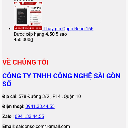
Thay pin Oppo Reno 16F
Được xếp hạng
4.50
5 sao
450.000
₫
VỀ CHÚNG TÔI
CÔNG TY TNHH CÔNG NGHỆ SÀI GÒN
SỐ
Địa chỉ
: 578 Đường 3/2 , P14 , Quận 10
Điện thoại
:
0941.33.44.55
Zalo
:
0941.33.44.55
Email
: saigonso.com@gmail.com