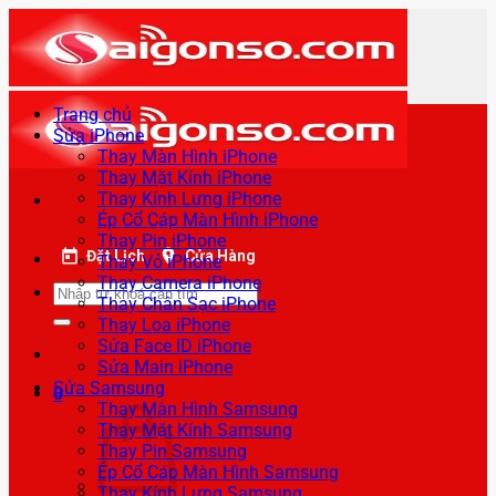
Bỏ
qua
nội
dung
Trang chủ
Sửa iPhone
Thay Màn Hình iPhone
Thay Mặt Kính iPhone
Thay Kính Lưng iPhone
Ép Cổ Cáp Màn Hình iPhone
Thay Pin iPhone
Đặt Lịch
Cửa Hàng
Thay Vỏ iPhone
Thay Camera iPhone
Tìm
Thay Chân Sạc iPhone
kiếm:
Thay Loa iPhone
Sửa Face ID iPhone
Sửa Main iPhone
Sửa Samsung
0
Thay Màn Hình Samsung
Thay Mặt Kính Samsung
Thay Pin Samsung
Ép Cổ Cáp Màn Hình Samsung
Thay Kính Lưng Samsung