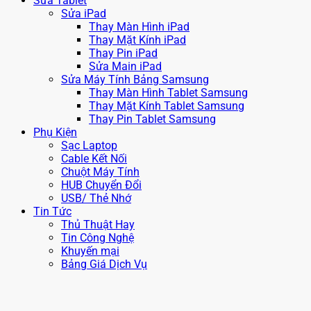
Sửa Tablet
Sửa iPad
Thay Màn Hình iPad
Thay Mặt Kính iPad
Thay Pin iPad
Sửa Main iPad
Sửa Máy Tính Bảng Samsung
Thay Màn Hình Tablet Samsung
Thay Mặt Kính Tablet Samsung
Thay Pin Tablet Samsung
Phụ Kiện
Sạc Laptop
Cable Kết Nối
Chuột Máy Tính
HUB Chuyển Đổi
USB/ Thẻ Nhớ
Tin Tức
Thủ Thuật Hay
Tin Công Nghệ
Khuyến mại
Bảng Giá Dịch Vụ