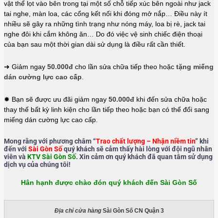
vật thể lọt vào bên trong tại một số chỗ tiếp xúc bên ngoài như jack
tai nghe, màn loa, các cổng kết nối khi đóng mở nắp… Điều này ít
nhiều sẽ gây ra những tình trạng như nóng máy, loa bị rè, jack tai
nghe đôi khi cắm không ăn… Do đó việc vệ sinh chiếc điện thoại
của bạn sau một thời gian dài sử dụng là điều rất cần thiết.
➜ Giảm ngay
50.000đ
cho lần sửa chữa tiếp theo hoặc
tặng miếng
dán cường lực cao cấp
.
✹ Bạn sẽ được ưu đãi giảm ngay
50.000đ
khi đến sửa chữa hoặc
thay thế bất kỳ linh kiện cho lần tiếp theo hoặc bạn có thể đổi sang
miếng dán cường lực cao cấp.
Mong rằng với phương châm “
Trao chất lượng – Nhận niềm tin
” khi
đến với
Sài Gòn Số
quý khách sẽ cảm thấy hài lòng với đội ngũ nhân
viên và
KTV Sài Gòn Số
. Xin cảm ơn quý khách đã quan tâm sử dụng
dịch vụ của chúng tôi!
Hân hạnh được chào đón quý khách đến Sài Gòn Số
Địa chỉ cửa hàng
Sài Gòn Số CN Quận 3