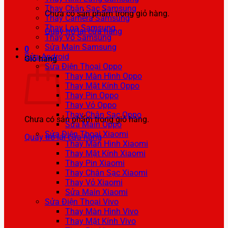
Thay Chân Sạc Samsung
Chưa có sản phẩm trong giỏ hàng.
Thay Camera Samsung
Thay Loa Samsung
Quay trở lại cửa hàng
Thay Vỏ Samsung
Sửa Main Samsung
0
Sửa Android
Giỏ hàng
Sửa Điện Thoại Oppo
Thay Màn Hình Oppo
Thay Mặt Kính Oppo
Thay Pin Oppo
Thay Vỏ Oppo
Thay Chân Sạc Oppo
Chưa có sản phẩm trong giỏ hàng.
Sửa Main Oppo
Sửa Điện Thoại Xiaomi
Quay trở lại cửa hàng
Thay Màn Hình Xiaomi
Thay Mặt Kính Xiaomi
Thay Pin Xiaomi
Thay Chân Sạc Xiaomi
Thay Vỏ Xiaomi
Sửa Main Xiaomi
Sửa Điện Thoại Vivo
Thay Màn Hình Vivo
Thay Mặt Kính Vivo