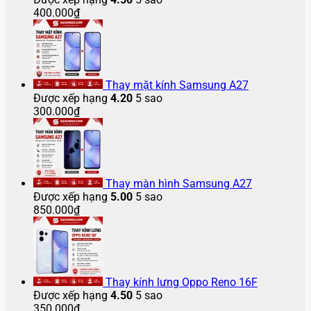
màn
bể
tiền
lại
400.000
₫
hình
màn
bị
hình
tắt
nguồn
Thay mặt kính Samsung A27
Được xếp hạng
4.20
5 sao
300.000
₫
Thay màn hình Samsung A27
Được xếp hạng
5.00
5 sao
850.000
₫
Thay kính lưng Oppo Reno 16F
Được xếp hạng
4.50
5 sao
350.000
₫