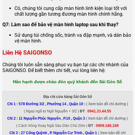
Có, chúng tôi cung cấp màn hình linh kiện loại tốt với
chất lượng gần tương đương màn hình chính hãng.
Q7: Làm sao để bảo vệ màn hình laptop sau khi thay?
Sử dụng túi chống sốc, tránh va đập mạnh, và dán bảo
vệ màn hình.
Liên Hệ SAIGONSO
Chúng tôi luôn sẵn sàng phục vụ bạn tại các chi nhánh của
SAIGONSO. Để biết thêm chi tiết, vui lòng liên hệ:
Hân hạnh được chào đón quý khách đến Sài Gòn Số
Địa chỉ cửa hàng Sài Gòn Số
CN 1 :
578 Đường 3/2 , Phường 14 , Quận 10
:
( Xem bản đồ chỉ đường )
( Ngay ngã tư Ngô Nguyền + 3/2 )
ĐT
:
0941.33.44.55
CN 2 :
11 Nguyễn Phúc Nguyên , P.10 , Quận 3
( Xem bản đồ chỉ đường )
( Cách Vòng Xoay Ngã Sáu Dân Chủ 20m )
ĐT
:
0909.186.168
CN 3 :
27 Cống Quỳnh , P. Nguyễn Cư Trinh , Quận 1
( Xem bản đồ chỉ