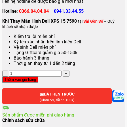
liên hệ hotline để được báo giá mới nhất
Hotline
:
0366.04.04.04
–
0941.33.44.55
Khi Thay Màn Hình Dell XPS 15 7590
tại
Sài Gòn Số
– Quý
khách sẽ nhận được
Kiểm tra lỗi miễn phí
Ký tên xác nhận trên linh kiện Dell
Vệ sinh Dell miễn phí
Tặng Giftcard giảm giá 50-150k
Bảo hành 3 tháng
Thời gian thay từ 1 đến 2 tiếng
Thay
màn
Thêm vào giỏ hàng
hình
laptop
📅
Dell
ĐẶT HẸN TRƯỚC
XPS
(Giảm 5%, tối đa 100k)
15
7590
Sản phẩm được miễn phí giao hàng
số
Chính sách sửa chữa
lượng