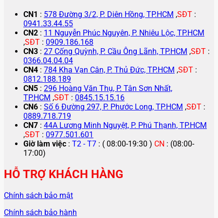
CN1
:
578 Đường 3/2, P. Diên Hồng, TP.HCM
,
SĐT
:
0941.33.44.55
CN2
:
11 Nguyễn Phúc Nguyên, P. Nhiêu Lộc, TP.HCM
,
SĐT
:
0909.186.168
CN3
:
27 Cống Quỳnh, P. Cầu Ông Lãnh, TP.HCM
,
SĐT
:
0366.04.04.04
CN4
:
784 Kha Vạn Cân, P. Thủ Đức, TP.HCM
,
SĐT
:
0812.188.189
CN5
:
296 Hoàng Văn Thụ, P. Tân Sơn Nhất,
TP.HCM
,
SĐT
:
0845.15.15.16
CN6
:
Số 6 Đường 297, P. Phước Long, TP.HCM
,
SĐT
:
0889.718.719
CN7
:
44A Lương Minh Nguyệt, P. Phú Thạnh, TP.HCM
,
SĐT
:
0977.501.601
Giờ làm việc
:
T2 - T7
: ( 08:00-19:30 )
CN
: (08:00-
17:00)
HỖ TRỢ KHÁCH HÀNG
Chính sách bảo mật
Chính sách bảo hành