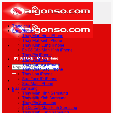
Bỏ
qua
nội
dung
Trang chủ
Sửa iPhone
Thay Màn Hình iPhone
Thay Mặt Kính iPhone
Thay Kính Lưng iPhone
Ép Cổ Cáp Màn Hình iPhone
Thay Pin iPhone
Đặt Lịch
Cửa Hàng
Thay Vỏ iPhone
Thay Camera iPhone
Tìm
Thay Chân Sạc iPhone
kiếm:
Thay Loa iPhone
Sửa Face ID iPhone
Sửa Main iPhone
Sửa Samsung
0
Thay Màn Hình Samsung
Thay Mặt Kính Samsung
Thay Pin Samsung
Ép Cổ Cáp Màn Hình Samsung
Thay Kính Lưng Samsung