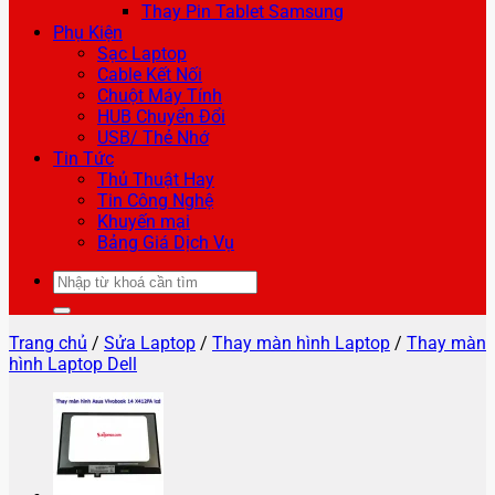
Thay Pin Tablet Samsung
Phụ Kiện
Sạc Laptop
Cable Kết Nối
Chuột Máy Tính
HUB Chuyển Đổi
USB/ Thẻ Nhớ
Tin Tức
Thủ Thuật Hay
Tin Công Nghệ
Khuyến mại
Bảng Giá Dịch Vụ
Tìm
kiếm:
Trang chủ
/
Sửa Laptop
/
Thay màn hình Laptop
/
Thay màn
hình Laptop Dell