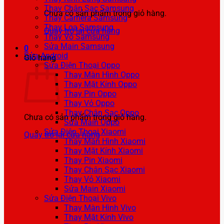
Thay Chân Sạc Samsung
Chưa có sản phẩm trong giỏ hàng.
Thay Camera Samsung
Thay Loa Samsung
Quay trở lại cửa hàng
Thay Vỏ Samsung
Sửa Main Samsung
0
Sửa Android
Giỏ hàng
Sửa Điện Thoại Oppo
Thay Màn Hình Oppo
Thay Mặt Kính Oppo
Thay Pin Oppo
Thay Vỏ Oppo
Thay Chân Sạc Oppo
Chưa có sản phẩm trong giỏ hàng.
Sửa Main Oppo
Sửa Điện Thoại Xiaomi
Quay trở lại cửa hàng
Thay Màn Hình Xiaomi
Thay Mặt Kính Xiaomi
Thay Pin Xiaomi
Thay Chân Sạc Xiaomi
Thay Vỏ Xiaomi
Sửa Main Xiaomi
Sửa Điện Thoại Vivo
Thay Màn Hình Vivo
Thay Mặt Kính Vivo