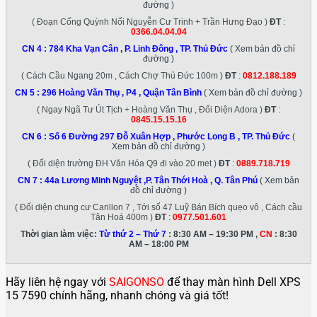
đường )
( Đoạn Cống Quỳnh Nối Nguyễn Cư Trinh + Trần Hưng Đạo )
ĐT
:
0366.04.04.04
CN 4 :
784 Kha Vạn Cân , P. Linh Đông , TP. Thủ Đức
( Xem bản đồ chỉ
đường )
( Cách Cầu Ngang 20m , Cách Chợ Thủ Đức 100m )
ĐT
:
0812.188.189
CN 5 :
296 Hoàng Văn Thụ , P4 , Quận Tân Bình
( Xem bản đồ chỉ đường )
( Ngay Ngã Tư Út Tịch + Hoàng Văn Thụ , Đối Diện Adora )
ĐT
:
0845.15.15.16
CN 6 :
Số 6 Đường 297 Đỗ Xuân Hợp , Phước Long B , TP. Thủ Đức
(
Xem bản đồ chỉ đường )
( Đối diện trường ĐH Văn Hóa Q9 đi vào 20 met )
ĐT
:
0889.718.719
CN 7 :
44a Lương Minh Nguyệt ,P. Tân Thới Hoà , Q. Tân Phú
( Xem bản
đồ chỉ đường )
( Đối diện chung cư Carillon 7 , Tới số 47 Luỹ Bán Bích quẹo vô , Cách cầu
Tân Hoá 400m )
ĐT
:
0977.501.601
Thời gian làm việc:
Từ thứ 2 – Thứ 7
: 8:30 AM – 19:30 PM ,
CN
: 8:30
AM – 18:00 PM
Hãy liên hệ ngay với
SAIGONSO
để thay màn hình Dell XPS
15 7590 chính hãng, nhanh chóng và giá tốt!