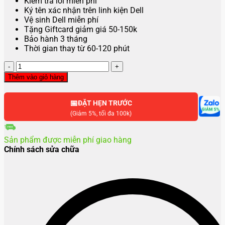
Kiểm tra lỗi miễn phí
Ký tên xác nhận trên linh kiện Dell
Vệ sinh Dell miễn phí
Tặng Giftcard giảm giá 50-150k
Bảo hành 3 tháng
Thời gian thay từ 60-120 phút
Thay
màn
Thêm vào giỏ hàng
hình
laptop
📅
Dell
ĐẶT HẸN TRƯỚC
XPS
(Giảm 5%, tối đa 100k)
17
9720
Sản phẩm được miễn phí giao hàng
số
Chính sách sửa chữa
lượng