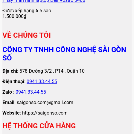
Thay màn hình laptop Dell Vostro 3480
Được xếp hạng
5
5 sao
1.500.000
₫
VỀ CHÚNG TÔI
CÔNG TY TNHH CÔNG NGHỆ SÀI GÒN
SỐ
Địa chỉ
: 578 Đường 3/2 , P14 , Quận 10
Điện thoại
:
0941.33.44.55
Zalo
:
0941.33.44.55
Email
: saigonso.com@gmail.com
Website
: https://saigonso.com
HỆ THỐNG CỬA HÀNG