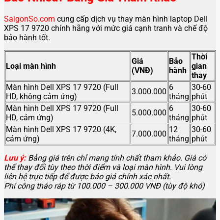
SaigonSo.com
cung cấp dịch vụ thay màn hình laptop Dell
XPS 17 9720 chính hãng với mức giá cạnh tranh và chế độ
bảo hành tốt.
Thời
Giá
Bảo
Loại màn hình
gian
(VNĐ)
hành
thay
Màn hình Dell XPS 17 9720 (Full
6
30-60
3.000.000
HD, không cảm ứng)
tháng
phút
Màn hình Dell XPS 17 9720 (Full
6
30-60
5.000.000
HD, cảm ứng)
tháng
phút
Màn hình Dell XPS 17 9720 (4K,
12
30-60
7.000.000
cảm ứng)
tháng
phút
Lưu ý:
Bảng giá trên chỉ mang tính chất tham khảo. Giá có
thể thay đổi tùy theo thời điểm và loại màn hình. Vui lòng
liên hệ trực tiếp để được báo giá chính xác nhất.
Phí công tháo ráp từ 100.000 – 300.000 VNĐ (tùy độ khó)