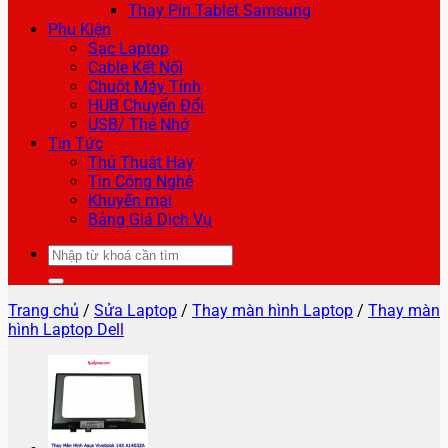
Thay Pin Tablet Samsung
Phụ Kiện
Sạc Laptop
Cable Kết Nối
Chuột Máy Tính
HUB Chuyển Đổi
USB/ Thẻ Nhớ
Tin Tức
Thủ Thuật Hay
Tin Công Nghệ
Khuyến mại
Bảng Giá Dịch Vụ
Tìm
kiếm:
Trang chủ
/
Sửa Laptop
/
Thay màn hình Laptop
/
Thay màn
hình Laptop Dell