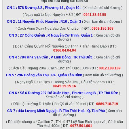
Địa chỉ cửa hàng Sài Gòn Số
CN 1 :
578 Đường 3/2 , Phường 14 , Quận 10
:
( Xem bản đồ chỉ đường )
( Ngay ngã tư Ngô Nguyền + 3/2 )
ĐT
:
0941.33.44.55
CN 2 :
11 Nguyễn Phúc Nguyên , P.10 , Quận 3
( Xem bản đồ chỉ đường )
( Cách Vòng Xoay Ngã Sáu Dân Chủ 20m )
ĐT
:
0909.186.168
CN 3 :
27 Cống Quỳnh , P. Nguyễn Cư Trinh , Quận 1
( Xem bản đồ chỉ
đường )
( Đoạn Cống Quỳnh Nối Nguyễn Cư Trinh + Trần Hưng Đạo )
ĐT
:
0366.04.04.04
CN 4 :
784 Kha Vạn Cân , P. Linh Đông , TP. Thủ Đức
( Xem bản đồ chỉ
đường )
( Cách Cầu Ngang 20m , Cách Chợ Thủ Đức 100m )
ĐT
:
0812.188.189
CN 5 :
296 Hoàng Văn Thụ , P4 , Quận Tân Bình
( Xem bản đồ chỉ đường )
( Ngay Ngã Tư Út Tịch + Hoàng Văn Thụ , Đối Diện Adora )
ĐT
:
0845.15.15.16
CN 6 :
Số 6 Đường 297 Đỗ Xuân Hợp , Phước Long B , TP. Thủ Đức
(
Xem bản đồ chỉ đường )
( Đối diện trường ĐH Văn Hóa Q9 đi vào 20 met )
ĐT
:
0889.718.719
CN 7 :
44a Lương Minh Nguyệt ,P. Tân Thới Hoà , Q. Tân Phú
( Xem bản
đồ chỉ đường )
( Đối diện chung cư Carillon 7 , Tới số 47 Luỹ Bán Bích quẹo vô , Cách cầu
Tân Hoá 400m )
ĐT
:
0977.501.601