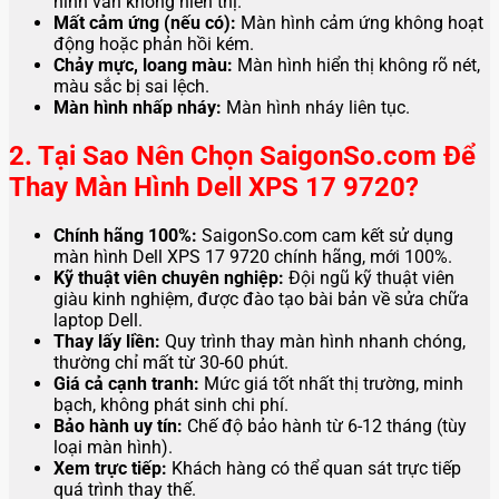
hình vẫn không hiển thị.
Mất cảm ứng (nếu có):
Màn hình cảm ứng không hoạt
động hoặc phản hồi kém.
Chảy mực, loang màu:
Màn hình hiển thị không rõ nét,
màu sắc bị sai lệch.
Màn hình nhấp nháy:
Màn hình nháy liên tục.
2. Tại Sao Nên Chọn SaigonSo.com Để
Thay Màn Hình Dell XPS 17 9720?
Chính hãng 100%:
SaigonSo.com cam kết sử dụng
màn hình Dell XPS 17 9720 chính hãng, mới 100%.
Kỹ thuật viên chuyên nghiệp:
Đội ngũ kỹ thuật viên
giàu kinh nghiệm, được đào tạo bài bản về sửa chữa
laptop Dell.
Thay lấy liền:
Quy trình thay màn hình nhanh chóng,
thường chỉ mất từ 30-60 phút.
Giá cả cạnh tranh:
Mức giá tốt nhất thị trường, minh
bạch, không phát sinh chi phí.
Bảo hành uy tín:
Chế độ bảo hành từ 6-12 tháng (tùy
loại màn hình).
Xem trực tiếp:
Khách hàng có thể quan sát trực tiếp
quá trình thay thế.