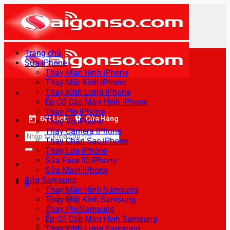
Bỏ
qua
nội
dung
Trang chủ
Sửa iPhone
Thay Màn Hình iPhone
Thay Mặt Kính iPhone
Thay Kính Lưng iPhone
Ép Cổ Cáp Màn Hình iPhone
Thay Pin iPhone
Đặt Lịch
Cửa Hàng
Thay Vỏ iPhone
Thay Camera iPhone
Tìm
Thay Chân Sạc iPhone
kiếm:
Thay Loa iPhone
Sửa Face ID iPhone
Sửa Main iPhone
Sửa Samsung
0
Thay Màn Hình Samsung
Thay Mặt Kính Samsung
Thay Pin Samsung
Ép Cổ Cáp Màn Hình Samsung
Thay Kính Lưng Samsung