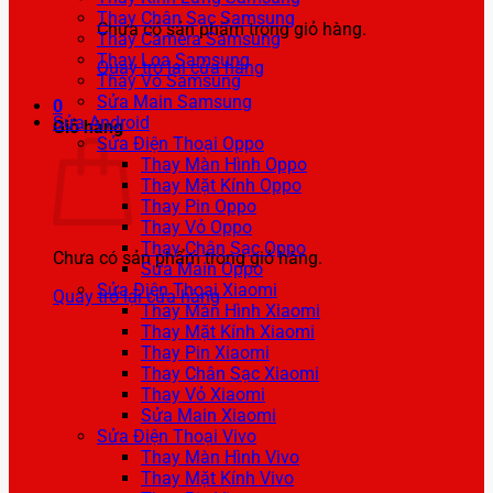
Thay Chân Sạc Samsung
Chưa có sản phẩm trong giỏ hàng.
Thay Camera Samsung
Thay Loa Samsung
Quay trở lại cửa hàng
Thay Vỏ Samsung
Sửa Main Samsung
0
Sửa Android
Giỏ hàng
Sửa Điện Thoại Oppo
Thay Màn Hình Oppo
Thay Mặt Kính Oppo
Thay Pin Oppo
Thay Vỏ Oppo
Thay Chân Sạc Oppo
Chưa có sản phẩm trong giỏ hàng.
Sửa Main Oppo
Sửa Điện Thoại Xiaomi
Quay trở lại cửa hàng
Thay Màn Hình Xiaomi
Thay Mặt Kính Xiaomi
Thay Pin Xiaomi
Thay Chân Sạc Xiaomi
Thay Vỏ Xiaomi
Sửa Main Xiaomi
Sửa Điện Thoại Vivo
Thay Màn Hình Vivo
Thay Mặt Kính Vivo