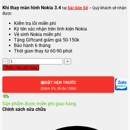
Khi thay màn hình Nokia 3.4
tại
Sài Gòn Số
– Quý khách sẽ nhận
được
Kiểm tra lỗi miễn phí
Ký tên xác nhận trên linh kiện Nokia
Vệ sinh Nokia miễn phí
Tặng Giftcard giảm giá 50-150k
Bảo hành 6 tháng
Thời gian thay từ 60-90 phút
Thay
màn
Thêm vào giỏ hàng
hình
Nokia
📅
3.4
ĐẶT HẸN TRƯỚC
số
(Giảm 5%, tối đa 100k)
lượng
Sản phẩm được miễn phí giao hàng
Chính sách sửa chữa