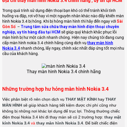
Địa chỉ thay màn hình Nokia 3.4 chính hãng , uy tín tại HCM
Trong quá trình sử dụng điện thoại bạn khó có thể tránh khỏi tình
huống va đập, rơi vỡ hay vì một nguyên nhân khác nào đấy khiến màn
hình Nokia 3.4 bị hỏng. Khi bị hỏng màn hình thì hãy đến ngay với
Sài
Gòn Số
–
Trung tâm sửa chữa thay màn hình điện thoại chuyên
nghiệp, uy tín hàng đầu tại HCM
sẽ giúp quý khách khắc phục lỗi
màn hình bị hư một cách nhanh chóng. Hiện nay chúng tôi đang cung
cấp màn hình nokia 3.4
chính hãng cùng dịch vụ
thay màn hình
Nokia 3.4
nhanh chóng, lấy ngay, chính xác nhất đáp ứng tốt mọi nhu
cầu của khách hàng.
Thay màn hình Nokia 3.4 chính hãng
Những trường hợp hư hỏng màn hình Nokia 3.4
Việc phân biệt rõ nên chọn dịch vụ
THAY MẶT KÍNH
hay
THAY
MÀN HÌNH
sẽ giúp khách hàng tiết kiệm được chi phí cũng như
không bị những nơi khác lợi dụng để trục lợi. Thông thường chiếc
điện thoại Nokia 3.4 khi đi thay màn sẽ có 2 trường hợp:
thay mặt
kính Nokia 3.4
và
thay màn hình Nokia 3.4
. Để biết chiếc điện