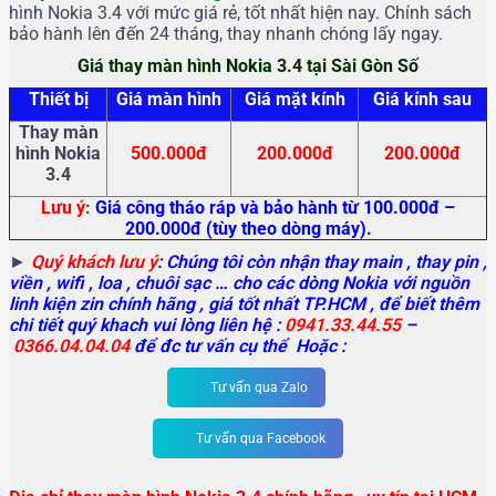
hình Nokia 3.4 với mức giá rẻ, tốt nhất hiện nay. Chính sách
bảo hành lên đến 24 tháng, thay nhanh chóng lấy ngay.
Giá thay màn hình Nokia 3.4 tại Sài Gòn Số
Thiết bị
Giá màn hình
Giá mặt kính
Giá kính sau
Thay màn
hình Nokia
500.000đ
200.000đ
200.000đ
3.4
Lưu ý
:
Giá công tháo ráp và bảo hành từ 100.000đ –
200.000đ (tùy theo dòng máy).
►
Quý khách lưu ý
: Chúng tôi còn nhận thay main
, thay pin ,
viền , wifi , loa , chuôi sạc … cho các dòng Nokia với nguồn
linh kiện zin chính hãng , giá tốt nhất TP.HCM , để biết thêm
chi tiết quý khach vui lòng liên hệ :
0941.33.44.55
–
0366.04.04.04
để đc tư vấn cụ thể Hoặc :
Tư vấn qua Zalo
Tư vấn qua Facebook