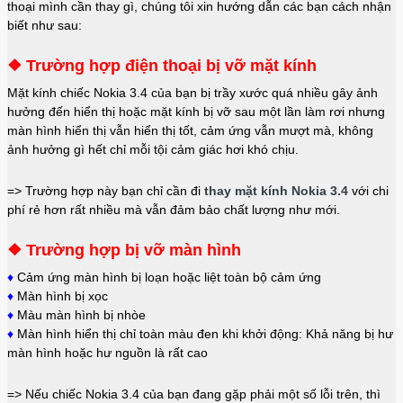
thoại mình cần thay gì, chúng tôi xin hướng dẫn các bạn cách nhận
biết như sau:
❖ Trường hợp điện thoại bị vỡ mặt kính
Mặt kính chiếc Nokia 3.4 của bạn bị trầy xước quá nhiều gây ảnh
hưởng đến hiển thị hoặc mặt kính bị vỡ sau một lần làm rơi nhưng
màn hình hiển thị vẫn hiển thị tốt, cảm ứng vẫn mượt mà, không
ảnh hưởng gì hết chỉ mỗi tội cảm giác hơi khó chịu.
=> Trường hợp này bạn chỉ cần đi
thay mặt kính Nokia 3.4
với chi
phí rẻ hơn rất nhiều mà vẫn đảm bảo chất lượng như mới.
❖ Trường hợp bị vỡ màn hình
♦
Cảm ứng màn hình bị loạn hoặc liệt toàn bộ cảm ứng
♦
Màn hình bị xọc
♦
Màu màn hình bị nhòe
♦
Màn hình hiển thị chỉ toàn màu đen khi khởi động: Khả năng bị hư
màn hình hoặc hư nguồn là rất cao
=> Nếu chiếc Nokia 3.4 của bạn đang gặp phải một số lỗi trên, thì