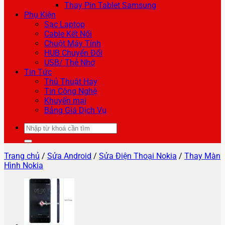
Thay Pin Tablet Samsung
Phụ Kiện
Sạc Laptop
Cable Kết Nối
Chuột Máy Tính
HUB Chuyển Đổi
USB/ Thẻ Nhớ
Tin Tức
Thủ Thuật Hay
Tin Công Nghệ
Khuyến mại
Bảng Giá Dịch Vụ
Tìm
kiếm:
Trang chủ
/
Sửa Android
/
Sửa Điện Thoại Nokia
/
Thay Màn
Hình Nokia