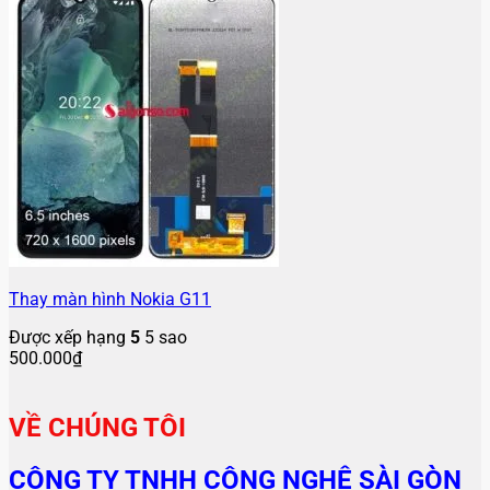
Thay màn hình Nokia G11
Được xếp hạng
5
5 sao
500.000
₫
VỀ CHÚNG TÔI
CÔNG TY TNHH CÔNG NGHỆ SÀI GÒN