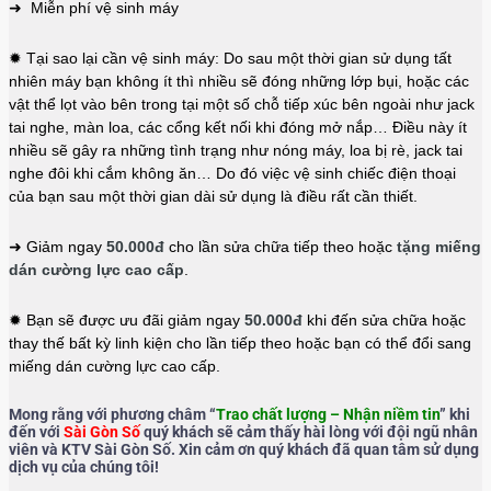
➜ Miễn phí vệ sinh máy
✹ Tại sao lại cần vệ sinh máy: Do sau một thời gian sử dụng tất
nhiên máy bạn không ít thì nhiều sẽ đóng những lớp bụi, hoặc các
vật thể lọt vào bên trong tại một số chỗ tiếp xúc bên ngoài như jack
tai nghe, màn loa, các cổng kết nối khi đóng mở nắp… Điều này ít
nhiều sẽ gây ra những tình trạng như nóng máy, loa bị rè, jack tai
nghe đôi khi cắm không ăn… Do đó việc vệ sinh chiếc điện thoại
của bạn sau một thời gian dài sử dụng là điều rất cần thiết.
➜ Giảm ngay
50.000đ
cho lần sửa chữa tiếp theo hoặc
tặng miếng
dán cường lực cao cấp
.
✹ Bạn sẽ được ưu đãi giảm ngay
50.000đ
khi đến sửa chữa hoặc
thay thế bất kỳ linh kiện cho lần tiếp theo hoặc bạn có thể đổi sang
miếng dán cường lực cao cấp.
Mong rằng với phương châm “
Trao chất lượng – Nhận niềm tin
” khi
đến với
Sài Gòn Số
quý khách sẽ cảm thấy hài lòng với đội ngũ nhân
viên và KTV Sài Gòn Số. Xin cảm ơn quý khách đã quan tâm sử dụng
dịch vụ của chúng tôi!