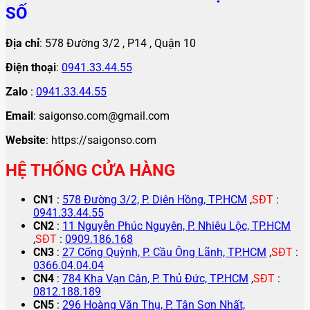
SỐ
Địa chỉ
: 578 Đường 3/2 , P14 , Quận 10
Điện thoại
:
0941.33.44.55
Zalo
:
0941.33.44.55
Email
: saigonso.com@gmail.com
Website
: https://saigonso.com
HỆ THỐNG CỬA HÀNG
CN1
:
578 Đường 3/2, P. Diên Hồng, TP.HCM
,
SĐT
:
0941.33.44.55
CN2
:
11 Nguyễn Phúc Nguyên, P. Nhiêu Lộc, TP.HCM
,
SĐT
:
0909.186.168
CN3
:
27 Cống Quỳnh, P. Cầu Ông Lãnh, TP.HCM
,
SĐT
:
0366.04.04.04
CN4
:
784 Kha Vạn Cân, P. Thủ Đức, TP.HCM
,
SĐT
:
0812.188.189
CN5
:
296 Hoàng Văn Thụ, P. Tân Sơn Nhất,