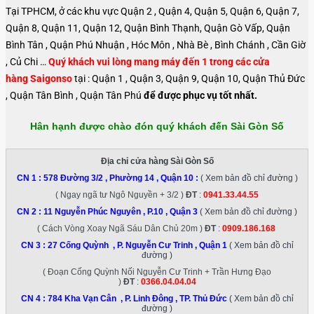
Tại TPHCM, ở các khu vực Quận 2 , Quận 4, Quận 5, Quận 6, Quận 7,
Quận 8, Quận 11, Quận 12, Quận Bình Thạnh, Quận Gò Vấp, Quận
Bình Tân , Quận Phú Nhuận , Hóc Môn , Nhà Bè , Bình Chánh , Cần Giờ
, Củ Chi …
Quý khách vui lòng mang máy đến 1 trong các cửa
hàng Saigonso
tại : Quận 1 , Quận 3, Quận 9, Quận 10, Quận Thủ Đức
, Quận Tân Bình , Quận Tân Phú
để được phục vụ tốt nhất.
Hân hạnh được chào đón quý khách đến Sài Gòn Số
Địa chỉ cửa hàng Sài Gòn Số
CN 1 :
578 Đường 3/2 , Phường 14 , Quận 10
:
( Xem bản đồ chỉ đường )
( Ngay ngã tư Ngô Nguyền + 3/2 )
ĐT
:
0941.33.44.55
CN 2 :
11 Nguyễn Phúc Nguyên , P.10 , Quận 3
( Xem bản đồ chỉ đường )
( Cách Vòng Xoay Ngã Sáu Dân Chủ 20m )
ĐT
:
0909.186.168
CN 3 :
27 Cống Quỳnh , P. Nguyễn Cư Trinh , Quận 1
( Xem bản đồ chỉ
đường )
( Đoạn Cống Quỳnh Nối Nguyễn Cư Trinh + Trần Hưng Đạo
)
ĐT
:
0366.04.04.04
CN 4 :
784 Kha Vạn Cân , P. Linh Đông , TP. Thủ Đức
( Xem bản đồ chỉ
đường )