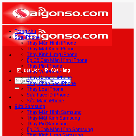
Bỏ
qua
nội
dung
Trang chủ
Sửa iPhone
Thay Màn Hình iPhone
Thay Mặt Kính iPhone
Thay Kính Lưng iPhone
Ép Cổ Cáp Màn Hình iPhone
Thay Pin iPhone
Đặt Lịch
Cửa Hàng
Thay Vỏ iPhone
Thay Camera iPhone
Tìm
Thay Chân Sạc iPhone
kiếm:
Thay Loa iPhone
Sửa Face ID iPhone
Sửa Main iPhone
Sửa Samsung
0
Thay Màn Hình Samsung
Thay Mặt Kính Samsung
Thay Pin Samsung
Ép Cổ Cáp Màn Hình Samsung
Thay Kính Lưng Samsung