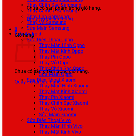
Thay Chân Sạc Samsung
Chưa có sản phẩm trong giỏ hàng.
Thay Camera Samsung
Thay Loa Samsung
Quay trở lại cửa hàng
Thay Vỏ Samsung
Sửa Main Samsung
0
Sửa Android
Giỏ hàng
Sửa Điện Thoại Oppo
Thay Màn Hình Oppo
Thay Mặt Kính Oppo
Thay Pin Oppo
Thay Vỏ Oppo
Thay Chân Sạc Oppo
Chưa có sản phẩm trong giỏ hàng.
Sửa Main Oppo
Sửa Điện Thoại Xiaomi
Quay trở lại cửa hàng
Thay Màn Hình Xiaomi
Thay Mặt Kính Xiaomi
Thay Pin Xiaomi
Thay Chân Sạc Xiaomi
Thay Vỏ Xiaomi
Sửa Main Xiaomi
Sửa Điện Thoại Vivo
Thay Màn Hình Vivo
Thay Mặt Kính Vivo