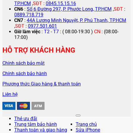
TP.HCM
,
SĐT
:
0845.15.15.16
CN6
:
Số 6 Đường 297, P. Phước Long, TP.HCM
,
SĐT
:
0889.718.719
CN7
:
44A Lương Minh Nguyệt, P. Phú Thạnh, TP.HCM
,
SĐT
:
0977.501.601
Giờ làm việc
:
T2 - T7
: ( 08:00-19:30 )
CN
: (08:00-
17:00)
HỖ TRỢ KHÁCH HÀNG
Chính sách bảo mật
Chính sách bảo hành
Phương thức Giao hàng & thanh toán
Liên hệ
Thẻ ưu đãi
Trung tâm bảo hành
Trang chủ
Thanh toán và giao hàng
Sửa iPhone