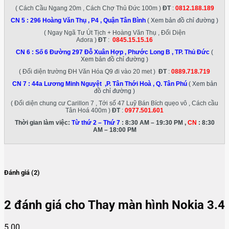
( Cách Cầu Ngang 20m , Cách Chợ Thủ Đức 100m )
ĐT
:
0812.188.189
CN 5 :
296 Hoàng Văn Thụ , P4 , Quận Tân Bình
( Xem bản đồ chỉ đường )
( Ngay Ngã Tư Út Tịch + Hoàng Văn Thụ , Đối Diện
Adora )
ĐT
:
0845.15.15.16
CN 6 :
Số 6 Đường 297 Đỗ Xuân Hợp , Phước Long B , TP. Thủ Đức
(
Xem bản đồ chỉ đường )
( Đối diện trường ĐH Văn Hóa Q9 đi vào 20 met )
ĐT
:
0889.718.719
CN 7 :
44a Lương Minh Nguyệt ,P. Tân Thới Hoà , Q. Tân Phú
( Xem bản
đồ chỉ đường )
( Đối diện chung cư Carillon 7 , Tới số 47 Luỹ Bán Bích quẹo vô , Cách cầu
Tân Hoá 400m )
ĐT
:
0977.501.601
Thời gian làm việc:
Từ thứ 2 – Thứ 7
: 8:30 AM – 19:30 PM ,
CN
: 8:30
AM – 18:00 PM
Đánh giá (2)
2 đánh giá cho
Thay màn hình Nokia 3.4
5.00