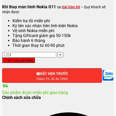
Khi thay màn hình Nokia G11
tại
Sài Gòn Số
– Quý khách sẽ
nhận được
Kiểm tra lỗi miễn phí
Ký tên xác nhận trên linh kiện Nokia
Vệ sinh Nokia miễn phí
Tặng Giftcard giảm giá 50-150k
Bảo hành 6 tháng
Thời gian thay từ 60-90 phút
Thay
màn
Thêm vào giỏ hàng
hình
Nokia
📅
G11
ĐẶT HẸN TRƯỚC
số
(Giảm 5%, tối đa 100k)
lượng
Sản phẩm được miễn phí giao hàng
Chính sách sửa chữa