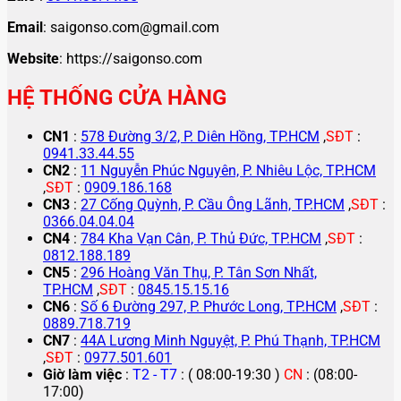
Email
: saigonso.com@gmail.com
Website
: https://saigonso.com
HỆ THỐNG CỬA HÀNG
CN1
:
578 Đường 3/2, P. Diên Hồng, TP.HCM
,
SĐT
:
0941.33.44.55
CN2
:
11 Nguyễn Phúc Nguyên, P. Nhiêu Lộc, TP.HCM
,
SĐT
:
0909.186.168
CN3
:
27 Cống Quỳnh, P. Cầu Ông Lãnh, TP.HCM
,
SĐT
:
0366.04.04.04
CN4
:
784 Kha Vạn Cân, P. Thủ Đức, TP.HCM
,
SĐT
:
0812.188.189
CN5
:
296 Hoàng Văn Thụ, P. Tân Sơn Nhất,
TP.HCM
,
SĐT
:
0845.15.15.16
CN6
:
Số 6 Đường 297, P. Phước Long, TP.HCM
,
SĐT
:
0889.718.719
CN7
:
44A Lương Minh Nguyệt, P. Phú Thạnh, TP.HCM
,
SĐT
:
0977.501.601
Giờ làm việc
:
T2 - T7
: ( 08:00-19:30 )
CN
: (08:00-
17:00)