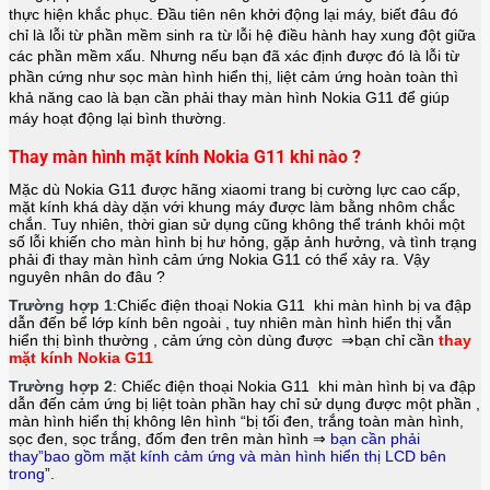
thực hiện khắc phục. Đầu tiên nên khởi động lại máy, biết đâu đó
chỉ là lỗi từ phần mềm sinh ra từ lỗi hệ điều hành hay xung đột giữa
các phần mềm xấu. Nhưng nếu bạn đã xác định được đó là lỗi từ
phần cứng như sọc màn hình hiển thị, liệt cảm ứng hoàn toàn thì
khả năng cao là bạn cần phải thay màn hình
Nokia G11
để giúp
máy hoạt động lại bình thường.
Thay màn hình mặt kính Nokia G11 khi nào ?
Mặc dù Nokia G11 được hãng
xiaomi
trang bị cường lực cao cấp,
mặt kính khá dày dặn với khung máy được làm bằng nhôm chắc
chắn. Tuy nhiên, thời gian sử dụng cũng không thể tránh khỏi một
số lỗi khiến cho màn hình bị hư hỏng, gặp ảnh hưởng, và tình trạng
phải đi thay màn hình cảm ứng Nokia G11 có thể xảy ra. Vậy
nguyên nhân do đâu ?
Trường hợp 1
:Chiếc điện thoại
Nokia G11
khi màn hình bị va đập
dẫn đến bể lớp kính bên ngoài , tuy nhiên màn hình hiển thị vẫn
hiển thị bình thường , cảm ứng còn dùng được ⇒bạn chỉ cần
thay
mặt kính Nokia G11
Trường hợp 2
: Chiếc điện thoại
Nokia G11
khi màn hình bị va đập
dẫn đến cảm ứng bị liệt toàn phần hay chỉ sử dụng được một phần ,
màn hình hiển thị không lên hình “bị tối đen, trắng toàn màn hình,
sọc đen, sọc trắng, đốm đen trên màn hình ⇒
bạn cần phải
thay”bao gồm mặt kính cảm ứng và màn hình hiển thị LCD bên
trong
”.