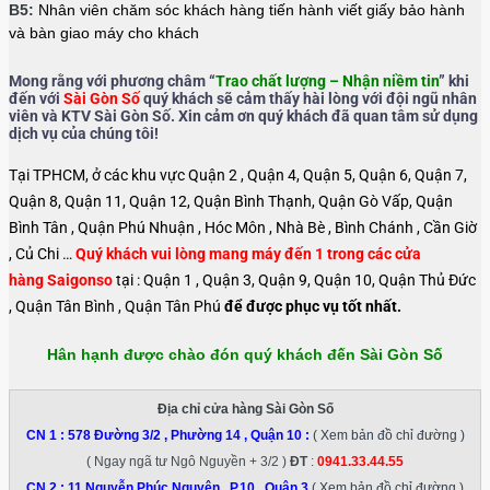
B5:
Nhân viên chăm sóc khách hàng tiến hành viết giấy bảo hành
và bàn giao máy cho khách
Mong rằng với phương châm “
Trao chất lượng – Nhận niềm tin
” khi
đến với
Sài Gòn Số
quý khách sẽ cảm thấy hài lòng với đội ngũ nhân
viên và KTV Sài Gòn Số. Xin cảm ơn quý khách đã quan tâm sử dụng
dịch vụ của chúng tôi!
Tại TPHCM, ở các khu vực Quận 2 , Quận 4, Quận 5, Quận 6, Quận 7,
Quận 8, Quận 11, Quận 12, Quận Bình Thạnh, Quận Gò Vấp, Quận
Bình Tân , Quận Phú Nhuận , Hóc Môn , Nhà Bè , Bình Chánh , Cần Giờ
, Củ Chi …
Quý khách vui lòng mang máy đến 1 trong các cửa
hàng Saigonso
tại : Quận 1 , Quận 3, Quận 9, Quận 10, Quận Thủ Đức
, Quận Tân Bình , Quận Tân Phú
để được phục vụ tốt nhất.
Hân hạnh được chào đón quý khách đến Sài Gòn Số
Địa chỉ cửa hàng Sài Gòn Số
CN 1 :
578 Đường 3/2 , Phường 14 , Quận 10
:
( Xem bản đồ chỉ đường )
( Ngay ngã tư Ngô Nguyền + 3/2 )
ĐT
:
0941.33.44.55
CN 2 :
11 Nguyễn Phúc Nguyên , P.10 , Quận 3
( Xem bản đồ chỉ đường )