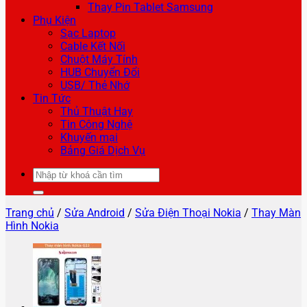
Thay Pin Tablet Samsung
Phụ Kiện
Sạc Laptop
Cable Kết Nối
Chuột Máy Tính
HUB Chuyển Đổi
USB/ Thẻ Nhớ
Tin Tức
Thủ Thuật Hay
Tin Công Nghệ
Khuyến mại
Bảng Giá Dịch Vụ
Tìm
kiếm:
Trang chủ
/
Sửa Android
/
Sửa Điện Thoại Nokia
/
Thay Màn
Hình Nokia