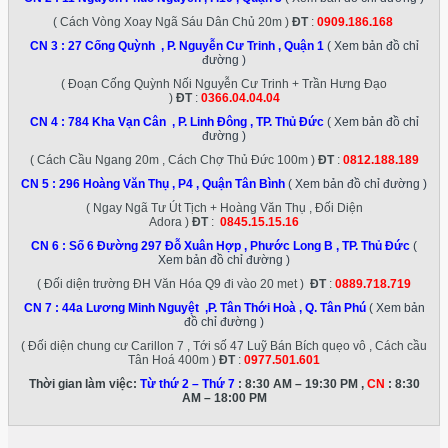
( Cách Vòng Xoay Ngã Sáu Dân Chủ 20m )
ĐT
:
0909.186.168
CN 3 :
27 Cống Quỳnh , P. Nguyễn Cư Trinh , Quận 1
( Xem bản đồ chỉ
đường )
( Đoạn Cống Quỳnh Nối Nguyễn Cư Trinh + Trần Hưng Đạo
)
ĐT
:
0366.04.04.04
CN 4 :
784 Kha Vạn Cân , P. Linh Đông , TP. Thủ Đức
( Xem bản đồ chỉ
đường )
( Cách Cầu Ngang 20m , Cách Chợ Thủ Đức 100m )
ĐT
:
0812.188.189
CN 5 :
296 Hoàng Văn Thụ , P4 , Quận Tân Bình
( Xem bản đồ chỉ đường )
( Ngay Ngã Tư Út Tịch + Hoàng Văn Thụ , Đối Diện
Adora )
ĐT
:
0845.15.15.16
CN 6 :
Số 6 Đường 297 Đỗ Xuân Hợp , Phước Long B , TP. Thủ Đức
(
Xem bản đồ chỉ đường )
( Đối diện trường ĐH Văn Hóa Q9 đi vào 20 met )
ĐT
:
0889.718.719
CN 7 :
44a Lương Minh Nguyệt ,P. Tân Thới Hoà , Q. Tân Phú
( Xem bản
đồ chỉ đường )
( Đối diện chung cư Carillon 7 , Tới số 47 Luỹ Bán Bích quẹo vô , Cách cầu
Tân Hoá 400m )
ĐT
:
0977.501.601
Thời gian làm việc:
Từ thứ 2 – Thứ 7
: 8:30 AM – 19:30 PM ,
CN
: 8:30
AM – 18:00 PM