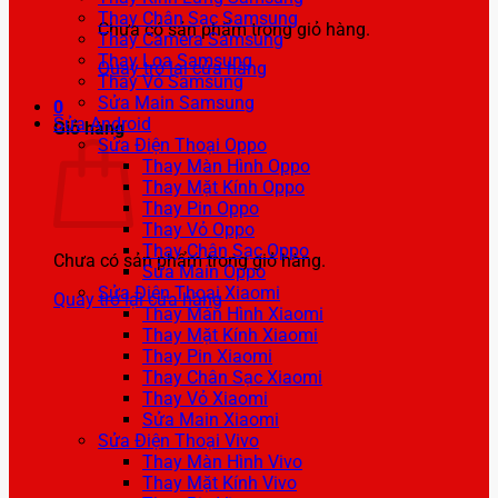
Thay Chân Sạc Samsung
Chưa có sản phẩm trong giỏ hàng.
Thay Camera Samsung
Thay Loa Samsung
Quay trở lại cửa hàng
Thay Vỏ Samsung
Sửa Main Samsung
0
Sửa Android
Giỏ hàng
Sửa Điện Thoại Oppo
Thay Màn Hình Oppo
Thay Mặt Kính Oppo
Thay Pin Oppo
Thay Vỏ Oppo
Thay Chân Sạc Oppo
Chưa có sản phẩm trong giỏ hàng.
Sửa Main Oppo
Sửa Điện Thoại Xiaomi
Quay trở lại cửa hàng
Thay Màn Hình Xiaomi
Thay Mặt Kính Xiaomi
Thay Pin Xiaomi
Thay Chân Sạc Xiaomi
Thay Vỏ Xiaomi
Sửa Main Xiaomi
Sửa Điện Thoại Vivo
Thay Màn Hình Vivo
Thay Mặt Kính Vivo