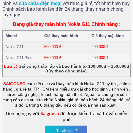
hình và
sửa chữa điện thoại
với mức giá rẻ, tốt nhất hiện nay.
Chính sách bảo hành lên đến 24 tháng, thay nhanh chóng
lấy ngay.
Bảng giá thay màn hình Nokia G11 Chính hãng :
Model
Giá thay màn hình
Giá thay mặt kính
Nokia G11
500.000
₫
200.000
₫
Nokia G11 Plus
550.000
₫
200.000
₫
Lưu ý:
Giá công tháo ráp và bảo hành từ 100.000đ – 150.000đ
(tùy theo dòng máy).
SAIGONSO
cam kết dịch vụ
thay màn hình
Nokai G11
uy tín , chính
hãng , giá rẻ tại TP.HCM kèm nhiều ưu đãi cho học sinh , sinh viên ,
tài xế công nghệ , khách hàng thân thiết. Ngoài ra chúng tôi còn
cung cấp dịch vụ sửa chữa Nokia giá rẻ, bảo hành 24 tháng, đổi trả
1 đổi 1 trong 6 tháng đầu nếu có lỗi của nhà sản xuất.
Liên hệ ngay với
Saigonso
để được kiểm tra và tư vấn miễn
phí!
Tư vấn qua Zalo