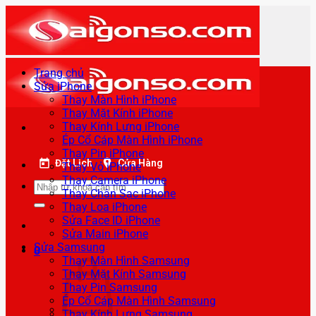
Bỏ
qua
nội
dung
Trang chủ
Sửa iPhone
Thay Màn Hình iPhone
Thay Mặt Kính iPhone
Thay Kính Lưng iPhone
Ép Cổ Cáp Màn Hình iPhone
Thay Pin iPhone
Đặt Lịch
Cửa Hàng
Thay Vỏ iPhone
Thay Camera iPhone
Tìm
Thay Chân Sạc iPhone
kiếm:
Thay Loa iPhone
Sửa Face ID iPhone
Sửa Main iPhone
Sửa Samsung
0
Thay Màn Hình Samsung
Thay Mặt Kính Samsung
Thay Pin Samsung
Ép Cổ Cáp Màn Hình Samsung
Thay Kính Lưng Samsung