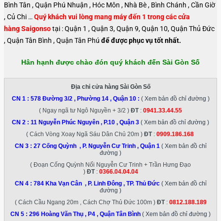
Bình Tân , Quận Phú Nhuận , Hóc Môn , Nhà Bè , Bình Chánh , Cần Giờ
, Củ Chi …
Quý khách vui lòng mang máy đến 1 trong các cửa
hàng Saigonso
tại : Quận 1 , Quận 3, Quận 9, Quận 10, Quận Thủ Đức
, Quận Tân Bình , Quận Tân Phú
để được phục vụ tốt nhất.
Hân hạnh được chào đón quý khách đến Sài Gòn Số
Địa chỉ cửa hàng Sài Gòn Số
CN 1 :
578 Đường 3/2 , Phường 14 , Quận 10
:
( Xem bản đồ chỉ đường )
( Ngay ngã tư Ngô Nguyền + 3/2 )
ĐT
:
0941.33.44.55
CN 2 :
11 Nguyễn Phúc Nguyên , P.10 , Quận 3
( Xem bản đồ chỉ đường )
( Cách Vòng Xoay Ngã Sáu Dân Chủ 20m )
ĐT
:
0909.186.168
CN 3 :
27 Cống Quỳnh , P. Nguyễn Cư Trinh , Quận 1
( Xem bản đồ chỉ
đường )
( Đoạn Cống Quỳnh Nối Nguyễn Cư Trinh + Trần Hưng Đạo
)
ĐT
:
0366.04.04.04
CN 4 :
784 Kha Vạn Cân , P. Linh Đông , TP. Thủ Đức
( Xem bản đồ chỉ
đường )
( Cách Cầu Ngang 20m , Cách Chợ Thủ Đức 100m )
ĐT
:
0812.188.189
CN 5 :
296 Hoàng Văn Thụ , P4 , Quận Tân Bình
( Xem bản đồ chỉ đường )