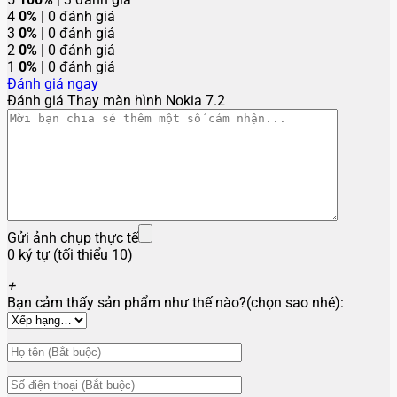
4
0%
| 0 đánh giá
3
0%
| 0 đánh giá
2
0%
| 0 đánh giá
1
0%
| 0 đánh giá
Đánh giá ngay
Đánh giá Thay màn hình Nokia 7.2
Gửi ảnh chụp thực tế
0 ký tự (tối thiểu 10)
+
Bạn cảm thấy sản phẩm như thế nào?(chọn sao nhé):