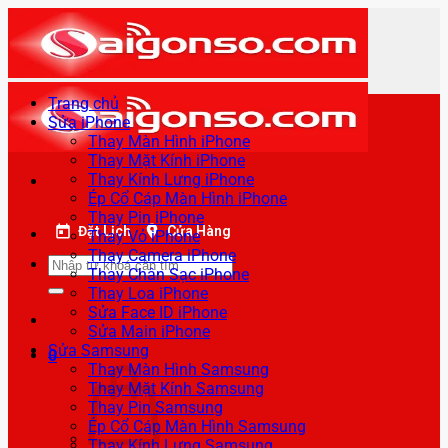
Bỏ
qua
nội
dung
Trang chủ
Sửa iPhone
Thay Màn Hình iPhone
Thay Mặt Kính iPhone
Thay Kính Lưng iPhone
Ép Cổ Cáp Màn Hình iPhone
Thay Pin iPhone
Đặt Lịch
Cửa Hàng
Thay Vỏ iPhone
Thay Camera iPhone
Tìm
Thay Chân Sạc iPhone
kiếm:
Thay Loa iPhone
Sửa Face ID iPhone
Sửa Main iPhone
Sửa Samsung
0
Thay Màn Hình Samsung
Thay Mặt Kính Samsung
Thay Pin Samsung
Ép Cổ Cáp Màn Hình Samsung
Thay Kính Lưng Samsung