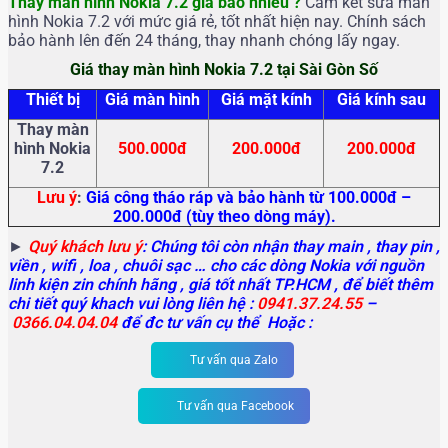
Thay màn hình Nokia 7.2 giá bao nhiêu ?
Cam kết sửa màn
hình Nokia 7.2 với mức giá rẻ, tốt nhất hiện nay. Chính sách
bảo hành lên đến 24 tháng, thay nhanh chóng lấy ngay.
Giá thay màn hình Nokia 7.2 tại Sài Gòn Số
Thiết bị
Giá màn hình
Giá mặt kính
Giá kính sau
Thay màn
hình Nokia
500.000đ
200.000đ
200.000đ
7.2
Lưu ý
:
Giá công tháo ráp và bảo hành từ 100.000đ –
200.000đ (tùy theo dòng máy).
►
Quý khách lưu ý
: Chúng tôi còn nhận thay main
, thay pin ,
viền , wifi , loa , chuôi sạc … cho các dòng Nokia với nguồn
linh kiện zin chính hãng , giá tốt nhất TP.HCM , để biết thêm
chi tiết quý khach vui lòng liên hệ :
0941.37.24.55
–
0366.04.04.04
để đc tư vấn cụ thể Hoặc :
Tư vấn qua Zalo
Tư vấn qua Facebook