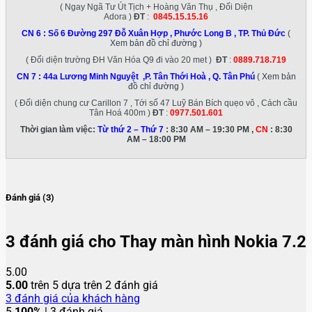
( Ngay Ngã Tư Út Tịch + Hoàng Văn Thụ , Đối Diện
Adora )
ĐT
:
0845.15.15.16
CN 6 :
Số 6 Đường 297 Đỗ Xuân Hợp , Phước Long B , TP. Thủ Đức
(
Xem bản đồ chỉ đường )
( Đối diện trường ĐH Văn Hóa Q9 đi vào 20 met )
ĐT
:
0889.718.719
CN 7 :
44a Lương Minh Nguyệt ,P. Tân Thới Hoà , Q. Tân Phú
( Xem bản
đồ chỉ đường )
( Đối diện chung cư Carillon 7 , Tới số 47 Luỹ Bán Bích quẹo vô , Cách cầu
Tân Hoá 400m )
ĐT
:
0977.501.601
Thời gian làm việc:
Từ thứ 2 – Thứ 7
: 8:30 AM – 19:30 PM ,
CN
: 8:30
AM – 18:00 PM
Đánh giá (3)
3 đánh giá cho
Thay màn hình Nokia 7.2
5.00
5.00
trên 5 dựa trên
2
đánh giá
3
đánh giá của khách hàng
5
100%
| 3 đánh giá