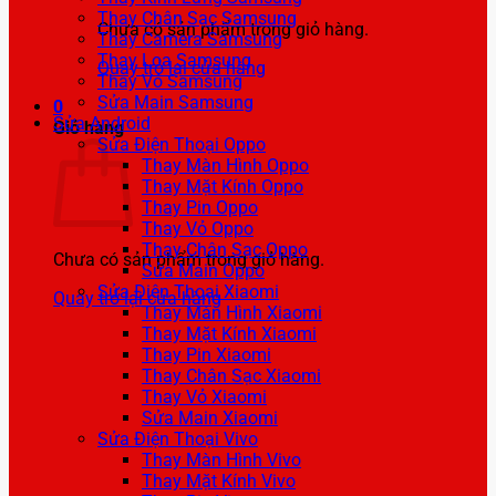
Thay Chân Sạc Samsung
Chưa có sản phẩm trong giỏ hàng.
Thay Camera Samsung
Thay Loa Samsung
Quay trở lại cửa hàng
Thay Vỏ Samsung
Sửa Main Samsung
0
Sửa Android
Giỏ hàng
Sửa Điện Thoại Oppo
Thay Màn Hình Oppo
Thay Mặt Kính Oppo
Thay Pin Oppo
Thay Vỏ Oppo
Thay Chân Sạc Oppo
Chưa có sản phẩm trong giỏ hàng.
Sửa Main Oppo
Sửa Điện Thoại Xiaomi
Quay trở lại cửa hàng
Thay Màn Hình Xiaomi
Thay Mặt Kính Xiaomi
Thay Pin Xiaomi
Thay Chân Sạc Xiaomi
Thay Vỏ Xiaomi
Sửa Main Xiaomi
Sửa Điện Thoại Vivo
Thay Màn Hình Vivo
Thay Mặt Kính Vivo