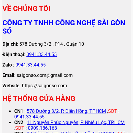
VỀ CHÚNG TÔI
CÔNG TY TNHH CÔNG NGHỆ SÀI GÒN
SỐ
Địa chỉ
: 578 Đường 3/2 , P14 , Quận 10
Điện thoại
:
0941.33.44.55
Zalo
:
0941.33.44.55
Email
: saigonso.com@gmail.com
Website
: https://saigonso.com
HỆ THỐNG CỬA HÀNG
CN1
:
578 Đường 3/2, P. Diên Hồng, TP.HCM
,
SĐT
:
0941.33.44.55
CN2
:
11 Nguyễn Phúc Nguyên, P. Nhiêu Lộc, TP.HCM
,
SĐT
:
0909.186.168