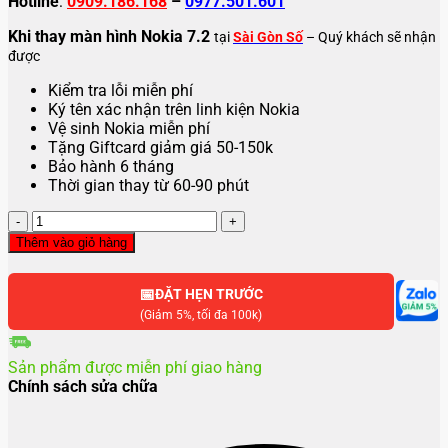
Hotline
:
0909.186.168
–
0977.501.601
Khi thay màn hình Nokia 7.2
tại
Sài Gòn Số
– Quý khách sẽ nhận
được
Kiểm tra lỗi miễn phí
Ký tên xác nhận trên linh kiện Nokia
Vệ sinh Nokia miễn phí
Tặng Giftcard giảm giá 50-150k
Bảo hành 6 tháng
Thời gian thay từ 60-90 phút
Thay
màn
Thêm vào giỏ hàng
hình
Nokia
📅
7.2
ĐẶT HẸN TRƯỚC
số
(Giảm 5%, tối đa 100k)
lượng
Sản phẩm được miễn phí giao hàng
Chính sách sửa chữa