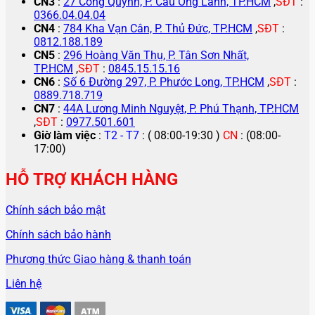
CN3
:
27 Cống Quỳnh, P. Cầu Ông Lãnh, TP.HCM
,
SĐT
:
0366.04.04.04
CN4
:
784 Kha Vạn Cân, P. Thủ Đức, TP.HCM
,
SĐT
:
0812.188.189
CN5
:
296 Hoàng Văn Thụ, P. Tân Sơn Nhất,
TP.HCM
,
SĐT
:
0845.15.15.16
CN6
:
Số 6 Đường 297, P. Phước Long, TP.HCM
,
SĐT
:
0889.718.719
CN7
:
44A Lương Minh Nguyệt, P. Phú Thạnh, TP.HCM
,
SĐT
:
0977.501.601
Giờ làm việc
:
T2 - T7
: ( 08:00-19:30 )
CN
: (08:00-
17:00)
HỖ TRỢ KHÁCH HÀNG
Chính sách bảo mật
Chính sách bảo hành
Phương thức Giao hàng & thanh toán
Liên hệ