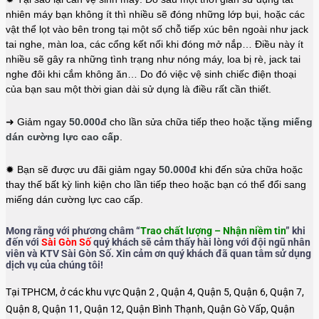
nhiên máy bạn không ít thì nhiều sẽ đóng những lớp bụi, hoặc các
vật thể lọt vào bên trong tại một số chỗ tiếp xúc bên ngoài như jack
tai nghe, màn loa, các cổng kết nối khi đóng mở nắp… Điều này ít
nhiều sẽ gây ra những tình trạng như nóng máy, loa bị rè, jack tai
nghe đôi khi cắm không ăn… Do đó việc vệ sinh chiếc điện thoại
của bạn sau một thời gian dài sử dụng là điều rất cần thiết.
➜ Giảm ngay
50.000đ
cho lần sửa chữa tiếp theo hoặc
tặng miếng
dán cường lực cao cấp
.
✹ Bạn sẽ được ưu đãi giảm ngay
50.000đ
khi đến sửa chữa hoặc
thay thế bất kỳ linh kiện cho lần tiếp theo hoặc bạn có thể đổi sang
miếng dán cường lực cao cấp.
Mong rằng với phương châm “
Trao chất lượng – Nhận niềm tin
” khi
đến với
Sài Gòn Số
quý khách sẽ cảm thấy hài lòng với đội ngũ nhân
viên và KTV Sài Gòn Số. Xin cảm ơn quý khách đã quan tâm sử dụng
dịch vụ của chúng tôi!
Tại TPHCM, ở các khu vực Quận 2 , Quận 4, Quận 5, Quận 6, Quận 7,
Quận 8, Quận 11, Quận 12, Quận Bình Thạnh, Quận Gò Vấp, Quận