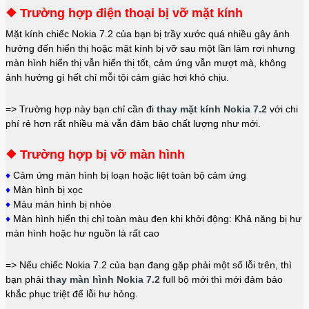
❖ Trường hợp điện thoại bị vỡ mặt kính
Mặt kính chiếc Nokia 7.2 của bạn bị trầy xước quá nhiều gây ảnh
hưởng đến hiển thị hoặc mặt kính bị vỡ sau một lần làm rơi nhưng
màn hình hiển thị vẫn hiển thị tốt, cảm ứng vẫn mượt mà, không
ảnh hưởng gì hết chỉ mỗi tội cảm giác hơi khó chịu.
=> Trường hợp này bạn chỉ cần đi
thay mặt kính Nokia 7.2
với chi
phí rẻ hơn rất nhiều mà vẫn đảm bảo chất lượng như mới.
❖ Trường hợp bị vỡ màn hình
♦
Cảm ứng màn hình bị loạn hoặc liệt toàn bộ cảm ứng
♦
Màn hình bị xọc
♦
Màu màn hình bị nhòe
♦
Màn hình hiển thị chỉ toàn màu đen khi khởi động: Khả năng bị hư
màn hình hoặc hư nguồn là rất cao
=> Nếu chiếc Nokia 7.2 của bạn đang gặp phải một số lỗi trên, thì
bạn phải
thay màn hình Nokia 7.2
full bộ mới thì mới đảm bảo
khắc phục triệt để lỗi hư hỏng.