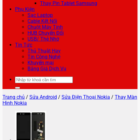
Thay Pin Tablet Samsung
Phụ Kiện
Sạc Laptop
Cable Kết Nối
Chuột Máy Tính
HUB Chuyển Đổi
USB/ Thẻ Nhớ
Tin Tức
Thủ Thuật Hay
Tin Công Nghệ
Khuyến mại
Bảng Giá Dịch Vụ
Tìm
kiếm:
Trang chủ
/
Sửa Android
/
Sửa Điện Thoại Nokia
/
Thay Màn
Hình Nokia