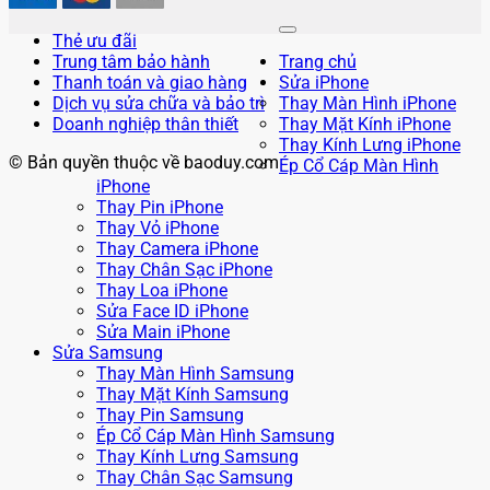
Thẻ ưu đãi
Trung tâm bảo hành
Trang chủ
Thanh toán và giao hàng
Sửa iPhone
Dịch vụ sửa chữa và bảo trì
Thay Màn Hình iPhone
Doanh nghiệp thân thiết
Thay Mặt Kính iPhone
Thay Kính Lưng iPhone
© Bản quyền thuộc về baoduy.com
Ép Cổ Cáp Màn Hình
iPhone
Thay Pin iPhone
Thay Vỏ iPhone
Thay Camera iPhone
Thay Chân Sạc iPhone
Thay Loa iPhone
Sửa Face ID iPhone
Sửa Main iPhone
Sửa Samsung
Thay Màn Hình Samsung
Thay Mặt Kính Samsung
Thay Pin Samsung
Ép Cổ Cáp Màn Hình Samsung
Thay Kính Lưng Samsung
Thay Chân Sạc Samsung