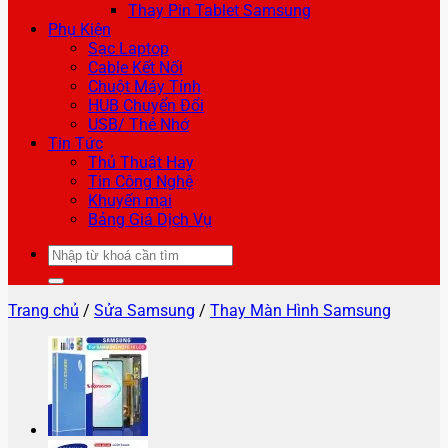
Thay Pin Tablet Samsung
Phụ Kiện
Sạc Laptop
Cable Kết Nối
Chuột Máy Tính
HUB Chuyển Đổi
USB/ Thẻ Nhớ
Tin Tức
Thủ Thuật Hay
Tin Công Nghệ
Khuyến mại
Bảng Giá Dịch Vụ
Tìm
kiếm:
Trang chủ
/
Sửa Samsung
/
Thay Màn Hình Samsung