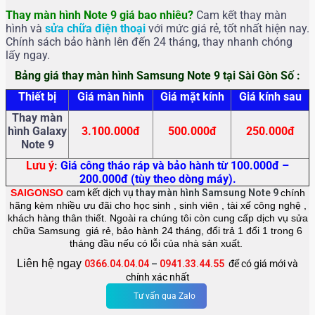
Thay màn hình Note 9
giá bao nhiêu?
Cam kết thay màn
hình và
sửa chữa điện thoại
với mức giá rẻ, tốt nhất hiện nay.
Chính sách bảo hành lên đến 24 tháng, thay nhanh chóng
lấy ngay.
Bảng giá thay màn hình Samsung Note 9 tại Sài Gòn Số :
Thiết bị
Giá màn hình
Giá mặt kính
Giá kính sau
Thay màn
hình Galaxy
3.100.000đ
500.000đ
250.000đ
Note 9
Lưu ý
:
Giá công tháo ráp và bảo hành từ 100.000đ –
200.000đ (tùy theo dòng máy).
SAIGONSO
cam kết dịch vụ
thay màn hình Samsung Note 9
chính
hãng kèm nhiều ưu đãi cho học sinh , sinh viên , tài xế công nghệ ,
khách hàng thân thiết. Ngoài ra chúng tôi còn cung cấp dịch vụ sửa
chữa Samsung giá rẻ, bảo hành 24 tháng, đổi trả 1 đổi 1 trong 6
tháng đầu nếu có lỗi của nhà sản xuất.
Liên hệ ngay
0366.04.04.04
–
0941.33.44.55
để có giá mới và
chính xác nhất
Tư vấn qua Zalo