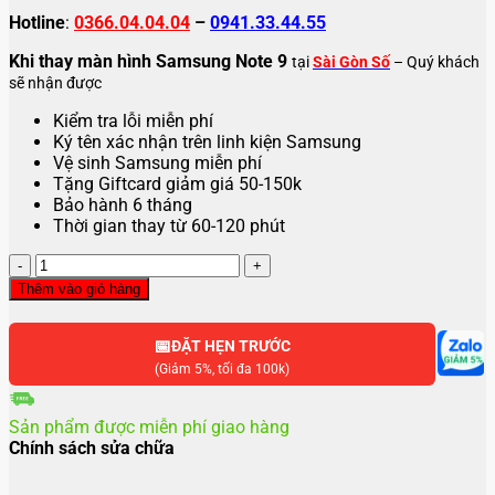
Hotline
:
0366.04.04.04
–
0941.33.44.55
Khi thay màn hình Samsung Note 9
tại
Sài Gòn Số
– Quý khách
sẽ nhận được
Kiểm tra lỗi miễn phí
Ký tên xác nhận trên linh kiện Samsung
Vệ sinh Samsung miễn phí
Tặng Giftcard giảm giá 50-150k
Bảo hành 6 tháng
Thời gian thay từ 60-120 phút
Thay
màn
Thêm vào giỏ hàng
hình
Samsung
📅
Note
ĐẶT HẸN TRƯỚC
9
(Giảm 5%, tối đa 100k)
số
lượng
Sản phẩm được miễn phí giao hàng
Chính sách sửa chữa