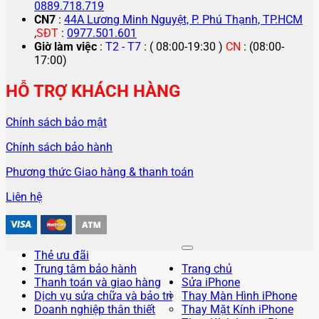
0889.718.719
CN7
:
44A Lương Minh Nguyệt, P. Phú Thạnh, TP.HCM
,
SĐT
:
0977.501.601
Giờ làm việc
:
T2 - T7
: ( 08:00-19:30 )
CN
: (08:00-
17:00)
HỖ TRỢ KHÁCH HÀNG
Chính sách bảo mật
Chính sách bảo hành
Phương thức Giao hàng & thanh toán
Liên hệ
Thẻ ưu đãi
Trung tâm bảo hành
Trang chủ
Thanh toán và giao hàng
Sửa iPhone
Dịch vụ sửa chữa và bảo trì
Thay Màn Hình iPhone
Doanh nghiệp thân thiết
Thay Mặt Kính iPhone