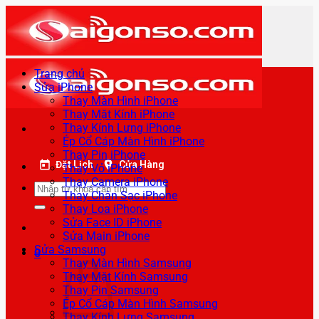
Bỏ
qua
nội
dung
Trang chủ
Sửa iPhone
Thay Màn Hình iPhone
Thay Mặt Kính iPhone
Thay Kính Lưng iPhone
Ép Cổ Cáp Màn Hình iPhone
Thay Pin iPhone
Đặt Lịch
Cửa Hàng
Thay Vỏ iPhone
Thay Camera iPhone
Tìm
Thay Chân Sạc iPhone
kiếm:
Thay Loa iPhone
Sửa Face ID iPhone
Sửa Main iPhone
Sửa Samsung
0
Thay Màn Hình Samsung
Thay Mặt Kính Samsung
Thay Pin Samsung
Ép Cổ Cáp Màn Hình Samsung
Thay Kính Lưng Samsung