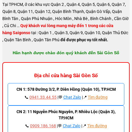
Tại TPHCM, ở các khu vực Quận 2 , Quận 4, Quận 5, Quận 6, Quận 7,
Quận 8, Quận 11, Quận 12, Quận Bình Thạnh, Quận Gò Vấp, Quận
Bình Tân , Quận Phú Nhuận , Hóc Môn , Nhà Bè , Bình Chánh , Cần Giờ
, Củ Chi …
Quý khách vui lòng mang máy đến 1 trong các cửa
hàng Saigonso
tại : Quận 1 , Quận 3, Quận 9, Quận 10, Quận Thủ Đức
, Quận Tân Bình , Quận Tân Phú
để được phục vụ tốt nhất.
Hân hạnh được chào đón quý khách đến Sài Gòn Số
Địa chỉ cửa hàng Sài Gòn Số
CN 1: 578 Đường 3/2, P. Diên Hồng (Quận 10), TP.HCM
📞
0941.33.44.55
|💬
Chat Zalo
|📍
Tìm đường
CN 2: 11 Nguyễn Phúc Nguyên, P. Nhiêu Lộc (Quận 3),
TP.HCM
📞
0909.186.168
|💬
Chat Zalo
|📍
Tìm đường