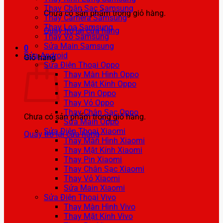
Thay Chân Sạc Samsung
Chưa có sản phẩm trong giỏ hàng.
Thay Camera Samsung
Thay Loa Samsung
Quay trở lại cửa hàng
Thay Vỏ Samsung
Sửa Main Samsung
0
Sửa Android
Giỏ hàng
Sửa Điện Thoại Oppo
Thay Màn Hình Oppo
Thay Mặt Kính Oppo
Thay Pin Oppo
Thay Vỏ Oppo
Thay Chân Sạc Oppo
Chưa có sản phẩm trong giỏ hàng.
Sửa Main Oppo
Sửa Điện Thoại Xiaomi
Quay trở lại cửa hàng
Thay Màn Hình Xiaomi
Thay Mặt Kính Xiaomi
Thay Pin Xiaomi
Thay Chân Sạc Xiaomi
Thay Vỏ Xiaomi
Sửa Main Xiaomi
Sửa Điện Thoại Vivo
Thay Màn Hình Vivo
Thay Mặt Kính Vivo