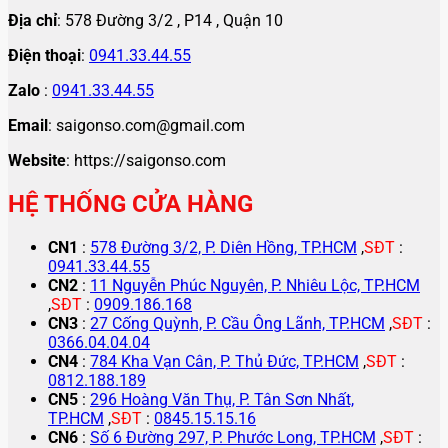
Địa chỉ
: 578 Đường 3/2 , P14 , Quận 10
Điện thoại
:
0941.33.44.55
Zalo
:
0941.33.44.55
Email
: saigonso.com@gmail.com
Website
: https://saigonso.com
HỆ THỐNG CỬA HÀNG
CN1
:
578 Đường 3/2, P. Diên Hồng, TP.HCM
,
SĐT
:
0941.33.44.55
CN2
:
11 Nguyễn Phúc Nguyên, P. Nhiêu Lộc, TP.HCM
,
SĐT
:
0909.186.168
CN3
:
27 Cống Quỳnh, P. Cầu Ông Lãnh, TP.HCM
,
SĐT
:
0366.04.04.04
CN4
:
784 Kha Vạn Cân, P. Thủ Đức, TP.HCM
,
SĐT
:
0812.188.189
CN5
:
296 Hoàng Văn Thụ, P. Tân Sơn Nhất,
TP.HCM
,
SĐT
:
0845.15.15.16
CN6
:
Số 6 Đường 297, P. Phước Long, TP.HCM
,
SĐT
: