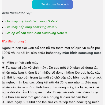
Tư vấn qua Facebook
Xem thêm dịch vụ:
Giá thay mặt kính Samsung Note 9
Giá thay nắp lưng samsung Note 9
Giá ép cổ cáp màn hình Samsung Note 9
Ưu đãi chung :
Ngoài ra bên Sài Gòn Số còn hỗ trợ thêm một số dịch vụ miễn phí
100% và ưu đãi khi sửa chữa hoặc
thay màn hình samsung note
9
➜ Miễn phí vệ sinh máy
✹ Tại sao lại cần vệ sinh máy : Do sau một thời gian sử dụng tất
nhiên máy bạn không ít thì nhiều sẽ đóng những lớp bụi, hoặc các
vật thể lọt vào bên trong tại một số chỗ tiếp xúc bên ngoài như jack
tai nghe, màn loa, các cổng kết nối khi đóng mở nắp … điều này ít
nhiều sẽ gây ra những tình trạng như nóng máy, loa bị rè, jack tai
nghe đôi khi cắm không ăn … do đó việc vệ sinh chiếc điện thoại
của bạn sau một thời gian dài sử dụng là điều rất cần thiết.
➜ Giảm ngay 50.000đ cho lần sửa chữa tiếp theo hoặc tặng miến