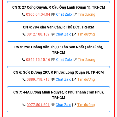
CN 3: 27 Cống Quỳnh, P. Cầu Ông Lãnh (Quận 1), TP.HCM
📞
0366.04.04.04
|💬
Chat Zalo
|📍
Tìm đường
CN 4: 784 Kha Vạn Cân, P. Thủ Đức, TP.HCM
📞
0812.188.189
|💬
Chat Zalo
|📍
Tìm đường
CN 5: 296 Hoàng Văn Thụ, P. Tân Sơn Nhất (Tân Bình),
TP.HCM
📞
0845.15.15.16
|💬
Chat Zalo
|📍
Tìm đường
CN 6: Số 6 Đường 297, P. Phước Long (Quận 9), TP.HCM
📞
0889.718.719
|💬
Chat Zalo
|📍
Tìm đường
CN 7: 44A Lương Minh Nguyệt, P. Phú Thạnh (Tân Phú),
TP.HCM
📞
0977.501.601
|💬
Chat Zalo
|📍
Tìm đường