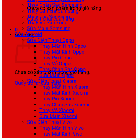
Thay Chân Sạc Samsung
Chưa có sản phẩm trong giỏ hàng.
Thay Camera Samsung
Thay Loa Samsung
Quay trở lại cửa hàng
Thay Vỏ Samsung
Sửa Main Samsung
0
Sửa Android
Giỏ hàng
Sửa Điện Thoại Oppo
Thay Màn Hình Oppo
Thay Mặt Kính Oppo
Thay Pin Oppo
Thay Vỏ Oppo
Thay Chân Sạc Oppo
Chưa có sản phẩm trong giỏ hàng.
Sửa Main Oppo
Sửa Điện Thoại Xiaomi
Quay trở lại cửa hàng
Thay Màn Hình Xiaomi
Thay Mặt Kính Xiaomi
Thay Pin Xiaomi
Thay Chân Sạc Xiaomi
Thay Vỏ Xiaomi
Sửa Main Xiaomi
Sửa Điện Thoại Vivo
Thay Màn Hình Vivo
Thay Mặt Kính Vivo