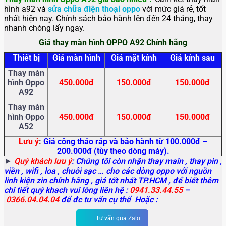
hình a92 và
sửa chữa điện thoại oppo
với mức giá rẻ, tốt
nhất hiện nay. Chính sách bảo hành lên đến 24 tháng, thay
nhanh chóng lấy ngay.
Giá thay màn hình OPPO A92 Chính hãng
Thiết bị
Giá màn hình
Giá mặt kính
Giá kính sau
Thay màn
hình Oppo
450.000đ
150.000đ
150.000đ
A92
Thay màn
hình Oppo
450.000đ
150.000đ
15
0.000đ
A52
Lưu ý
:
Giá công tháo ráp và bảo hành từ 100.000đ –
200.000đ (tùy theo dòng máy).
►
Quý khách lưu ý
: Chúng tôi còn nhận thay main
, thay pin ,
viền , wifi , loa , chuôi sạc … cho các dòng oppo với nguồn
linh kiện zin chính hãng , giá tốt nhất TP.HCM , để biết thêm
chi tiết quý khach vui lòng liên hệ :
0941.33.44.55
–
0366.04.04.04
để đc tư vấn cụ thể Hoặc :
Tư vấn qua Zalo