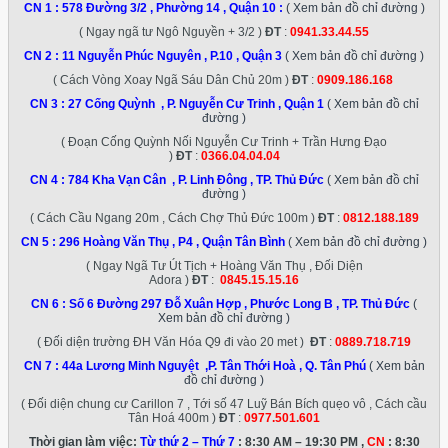
CN 1 :
578 Đường 3/2 , Phường 14 , Quận 10
:
( Xem bản đồ chỉ đường )
( Ngay ngã tư Ngô Nguyền + 3/2 )
ĐT
:
0941.33.44.55
CN 2 :
11 Nguyễn Phúc Nguyên , P.10 , Quận 3
( Xem bản đồ chỉ đường )
( Cách Vòng Xoay Ngã Sáu Dân Chủ 20m )
ĐT
:
0909.186.168
CN 3 :
27 Cống Quỳnh , P. Nguyễn Cư Trinh , Quận 1
( Xem bản đồ chỉ
đường )
( Đoạn Cống Quỳnh Nối Nguyễn Cư Trinh + Trần Hưng Đạo
)
ĐT
:
0366.04.04.04
CN 4 :
784 Kha Vạn Cân , P. Linh Đông , TP. Thủ Đức
( Xem bản đồ chỉ
đường )
( Cách Cầu Ngang 20m , Cách Chợ Thủ Đức 100m )
ĐT
:
0812.188.189
CN 5 :
296 Hoàng Văn Thụ , P4 , Quận Tân Bình
( Xem bản đồ chỉ đường )
( Ngay Ngã Tư Út Tịch + Hoàng Văn Thụ , Đối Diện
Adora )
ĐT
:
0845.15.15.16
CN 6 :
Số 6 Đường 297 Đỗ Xuân Hợp , Phước Long B , TP. Thủ Đức
(
Xem bản đồ chỉ đường )
( Đối diện trường ĐH Văn Hóa Q9 đi vào 20 met )
ĐT
:
0889.718.719
CN 7 :
44a Lương Minh Nguyệt ,P. Tân Thới Hoà , Q. Tân Phú
( Xem bản
đồ chỉ đường )
( Đối diện chung cư Carillon 7 , Tới số 47 Luỹ Bán Bích quẹo vô , Cách cầu
Tân Hoá 400m )
ĐT
:
0977.501.601
Thời gian làm việc:
Từ thứ 2 – Thứ 7
: 8:30 AM – 19:30 PM ,
CN
: 8:30