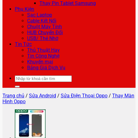
Thay Pin Tablet Samsung
Phụ Kiện
Sạc Laptop
Cable Kết Nối
Chuột Máy Tính
HUB Chuyển Đổi
USB/ Thẻ Nhớ
Tin Tức
Thủ Thuật Hay
Tin Công Nghệ
Khuyến mại
Bảng Giá Dịch Vụ
Tìm
kiếm:
Trang chủ
/
Sửa Android
/
Sửa Điện Thoại Oppo
/
Thay Màn
Hình Oppo