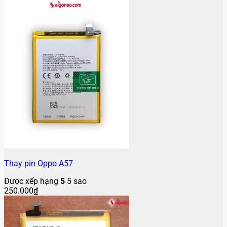
Thay pin Oppo A57
Được xếp hạng
5
5 sao
250.000
₫