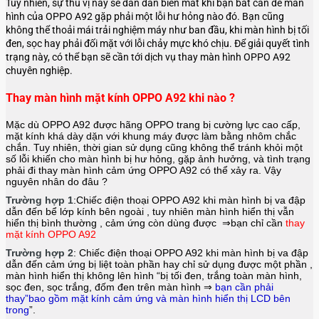
Tuy nhiên, sự thú vị này sẽ dần dần biến mất khi bạn bất cẩn để màn
hình của OPPO A92 gặp phải một lỗi hư hỏng nào đó. Bạn cũng
không thể thoải mái trải nghiệm máy như ban đầu, khi màn hình bị tối
đen, sọc hay phải đối mặt với lỗi chảy mực khó chịu. Để giải quyết tình
trạng này, có thể bạn sẽ cần tới dịch vụ thay màn hình OPPO A92
chuyên nghiệp.
Thay màn hình mặt kính OPPO A92 khi nào ?
Mặc dù OPPO A92 được hãng
OPPO
trang bị cường lực cao cấp,
mặt kính khá dày dặn với khung máy được làm bằng nhôm chắc
chắn. Tuy nhiên, thời gian sử dụng cũng không thể tránh khỏi một
số lỗi khiến cho màn hình bị hư hỏng, gặp ảnh hưởng, và tình trạng
phải đi thay màn hình cảm ứng OPPO A92 có thể xảy ra. Vậy
nguyên nhân do đâu ?
Trường hợp 1
:Chiếc điện thoại
OPPO A92
khi màn hình bị va đập
dẫn đến bể lớp kính bên ngoài , tuy nhiên màn hình hiển thị vẫn
hiển thị bình thường , cảm ứng còn dùng được ⇒bạn chỉ cần
thay
mặt kính OPPO A92
Trường hợp 2
: Chiếc điện thoại
OPPO A92
khi màn hình bị va đập
dẫn đến cảm ứng bị liệt toàn phần hay chỉ sử dụng được một phần ,
màn hình hiển thị không lên hình “bị tối đen, trắng toàn màn hình,
sọc đen, sọc trắng, đốm đen trên màn hình ⇒
bạn cần phải
thay”bao gồm mặt kính cảm ứng và màn hình hiển thị LCD bên
trong
”.