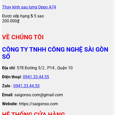
Thay kính sau lưng Oppo A74
Được xếp hạng
5
5 sao
200.000
₫
VỀ CHÚNG TÔI
CÔNG TY TNHH CÔNG NGHỆ SÀI GÒN
SỐ
Địa chỉ
: 578 Đường 3/2 , P14 , Quận 10
Điện thoại
:
0941.33.44.55
Zalo
:
0941.33.44.55
Email
: saigonso.com@gmail.com
Website
: https://saigonso.com
HỆ THỐNG CỬA HÀNG