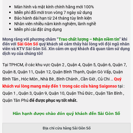
Màn hình và mặt kính chính hãng mới 100%
Miễn phí đổi mới tron vòng 7 ngày sử dụng
Bảo hành dài hạn từ 24 tháng tùy linh kiện
Nhân viên nhiều năm kinh nghiệm, lành nghề
Miễn phí cài đặt ứng dụng
Mong rằng với phương châm “
Trao chất lượng – Nhận niềm tin
” khi
đến với
Sài Gòn Số
quý khách sẽ cảm thấy hài lòng với đội ngũ nhân
viên và KTV Sài Gòn Số. Xin cảm ơn quý khách đã quan tâm sử dụng
dịch vụ của chúng tôi!
Tại TPHCM, ở các khu vực Quận 2 , Quận 4, Quận 5, Quận 6, Quận 7,
Quận 8, Quận 11, Quận 12, Quận Bình Thạnh, Quận Gò Vấp, Quận
Bình Tân , Hóc Môn , Nhà Bè , Bình Chánh , Cần Giờ , Củ Chi …
Quý
khách vui lòng mang máy đến 1 trong các cửa hàng Saigonso
tại :
Quận 1 , Quận 3, Quận 9, Quận 10, Quận Thủ Đức , Quận Tân Bình ,
Quận Tân Phú
để được phục vụ tốt nhất.
Hân hạnh được chào đón quý khách đến Sài Gòn Số
Địa chỉ cửa hàng Sài Gòn Số