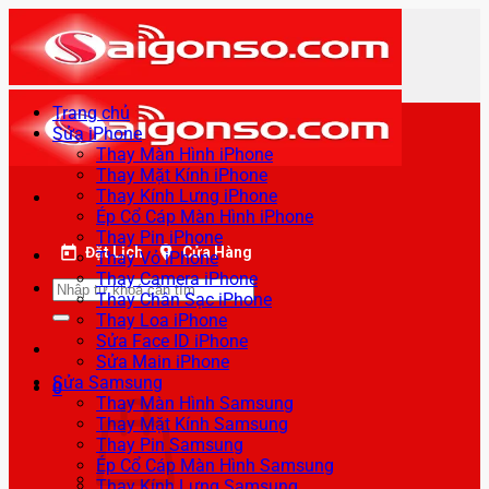
Bỏ
qua
nội
dung
Trang chủ
Sửa iPhone
Thay Màn Hình iPhone
Thay Mặt Kính iPhone
Thay Kính Lưng iPhone
Ép Cổ Cáp Màn Hình iPhone
Thay Pin iPhone
Đặt Lịch
Cửa Hàng
Thay Vỏ iPhone
Thay Camera iPhone
Tìm
Thay Chân Sạc iPhone
kiếm:
Thay Loa iPhone
Sửa Face ID iPhone
Sửa Main iPhone
Sửa Samsung
0
Thay Màn Hình Samsung
Thay Mặt Kính Samsung
Thay Pin Samsung
Ép Cổ Cáp Màn Hình Samsung
Thay Kính Lưng Samsung