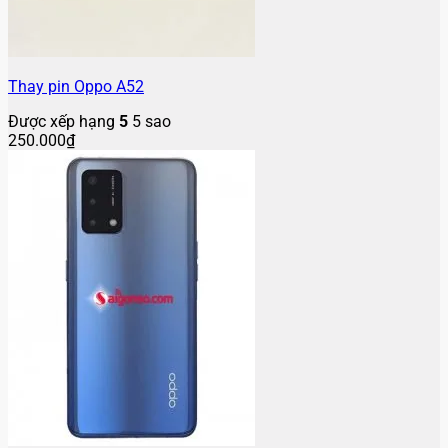
Thay pin Oppo A52
Được xếp hạng
5
5 sao
250.000
₫