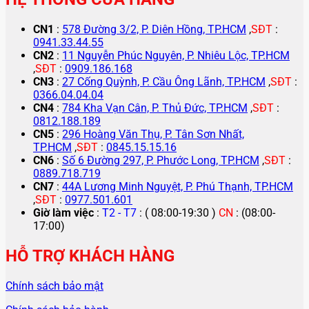
CN1
:
578 Đường 3/2, P. Diên Hồng, TP.HCM
,
SĐT
:
0941.33.44.55
CN2
:
11 Nguyễn Phúc Nguyên, P. Nhiêu Lộc, TP.HCM
,
SĐT
:
0909.186.168
CN3
:
27 Cống Quỳnh, P. Cầu Ông Lãnh, TP.HCM
,
SĐT
:
0366.04.04.04
CN4
:
784 Kha Vạn Cân, P. Thủ Đức, TP.HCM
,
SĐT
:
0812.188.189
CN5
:
296 Hoàng Văn Thụ, P. Tân Sơn Nhất,
TP.HCM
,
SĐT
:
0845.15.15.16
CN6
:
Số 6 Đường 297, P. Phước Long, TP.HCM
,
SĐT
:
0889.718.719
CN7
:
44A Lương Minh Nguyệt, P. Phú Thạnh, TP.HCM
,
SĐT
:
0977.501.601
Giờ làm việc
:
T2 - T7
: ( 08:00-19:30 )
CN
: (08:00-
17:00)
HỖ TRỢ KHÁCH HÀNG
Chính sách bảo mật