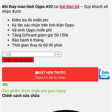
Khi thay màn hình Oppo A92
tại
Sài Gòn Số
– Quý khách sẽ
nhận được
Kiểm tra lỗi miễn phí
Ký tên xác nhận trên linh kiện Oppo
Vệ sinh Oppo miễn phí
Tặng Giftcard giảm giá 50-150k
Bảo hành 6 tháng
Thời gian thay từ 60-90 phút
Thay
màn
Thêm vào giỏ hàng
hình
oppo
📅
a92
ĐẶT HẸN TRƯỚC
số
(Giảm 5%, tối đa 100k)
lượng
Sản phẩm được miễn phí giao hàng
Chính sách sửa chữa