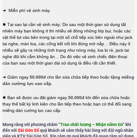
➜ Miễn phí vệ sinh máy
✹ Tại sao lại cần vệ sinh máy: Do sau một thời gian sử dụng tất
nhiên máy bạn không ít thì nhiều sẽ đóng những lớp bụi, hoặc các
vật thể lọt vào bên trong tại một số chỗ tiếp xúc bên ngoài như jack
tai nghe, màn loa, các cổng kết nối khi đóng mở nắp… Điều này ít
nhiều sẽ gây ra những tình trạng như nóng máy, loa bị rè, jack tai
nghe đôi khi cắm không ăn… Do đó việc vệ sinh chiếc điện thoại
của bạn sau một thời gian dài sử dụng là điều rất cần thiết.
➜ Giảm ngay
50.000đ
cho lần sửa chữa tiếp theo hoặc
tặng miếng
dán cường lực cao cấp
.
✹ Bạn sẽ được ưu đãi giảm ngay
50.000đ
khi đến sửa chữa hoặc
thay thế bất kỳ linh kiện cho lần tiếp theo hoặc bạn có thể đổi sang
miếng dán cường lực cao cấp.
Mong rằng với phương châm “
Trao chất lượng – Nhận niềm tin
” khi
đến với
Sài Gòn Số
quý khách sẽ cảm thấy hài lòng với đội ngũ nhân
viên và KTV Sài Gòn Số. Xin cảm ơn quý khách đã quan tâm sử dụng