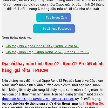
sinh viên , tài xế công nghệ , khách hàng thân thiết. Ngoài ra chúng
tôi còn cung cấp dịch vụ sửa chữa Oppo giá rẻ, bảo hành 24 tháng,
đổi trả 1 đổi 1 trong 6 tháng đầu nếu có lỗi của nhà sản xuất.
Tư vấn qua Zalo
Tư vấn qua Facebook
Xem thêm dịch vụ:
Giá thay pin Oppo Reno12 5G | Reno12 Pro 5G
Giá thay kính lưng Oppo Reno12 5G | Reno12 Pro 5G
Địa chỉ thay màn hình Reno12 | Reno12 Pro 5G chính
hãng , giá rẻ tại TPHCM
Nếu chẳng may điện thoại Oppo Reno12 Pro của bạn bị va đập , vào
nước khiến màn hình bị ảnh hưởng đến hiển thị như sọc màn, màn
hình không lên máy vẫn rung, bị chảy mực, xanh màn, trắng màn thì
bạn cần phải thay màn hình mới . Nếu bạn đang tìm kiếm một địa chỉ
thay màn hình Oppo Reno12 5G | Reno12 Pro 5G
uy tín chất lượng,
bạn có thể đến
Hệ thống sửa chữa điện thoại , máy tính
Sài Gòn Số
.
Nơi được nhiều khách hàng tin tưởng và lựa chọn sử dụng dịch vụ