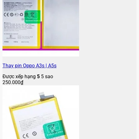
Thay pin Oppo A3s | A5s
Được xếp hạng
5
5 sao
250.000
₫