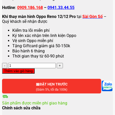
Hotline
:
0909.186.168
–
0941.33.44.55
Khi thay màn hình Oppo Reno 12/12 Pro
tại
Sài Gòn Số
–
Quý khách sẽ nhận được
Kiểm tra lỗi miễn phí
Ký tên xác nhận trên linh kiện Oppo
Vệ sinh Oppo miễn phí
Tặng Giftcard giảm giá 50-150k
Bảo hành 6 tháng
Thời gian thay từ 60-90 phút
Thay
màn
Thêm vào giỏ hàng
hình
Oppo
📅
Reno12
ĐẶT HẸN TRƯỚC
5G
(Giảm 5%, tối đa 100k)
,
Reno12
Sản phẩm được miễn phí giao hàng
Pro
Chính sách sửa chữa
5G
số