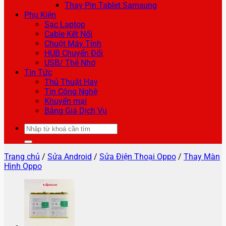
Thay Pin Tablet Samsung
Phụ Kiện
Sạc Laptop
Cable Kết Nối
Chuột Máy Tính
HUB Chuyển Đổi
USB/ Thẻ Nhớ
Tin Tức
Thủ Thuật Hay
Tin Công Nghệ
Khuyến mại
Bảng Giá Dịch Vụ
Tìm
kiếm:
Trang chủ
/
Sửa Android
/
Sửa Điện Thoại Oppo
/
Thay Màn
Hình Oppo