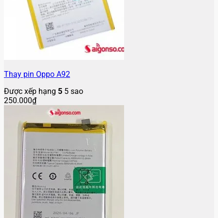
Thay pin Oppo A92
Được xếp hạng
5
5 sao
250.000
₫