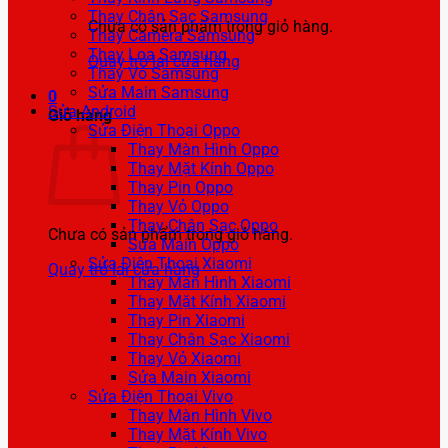
Thay Chân Sạc Samsung
Chưa có sản phẩm trong giỏ hàng.
Thay Camera Samsung
Thay Loa Samsung
Quay trở lại cửa hàng
Thay Vỏ Samsung
Sửa Main Samsung
0
Sửa Android
Giỏ hàng
Sửa Điện Thoại Oppo
Thay Màn Hình Oppo
Thay Mặt Kính Oppo
Thay Pin Oppo
Thay Vỏ Oppo
Thay Chân Sạc Oppo
Chưa có sản phẩm trong giỏ hàng.
Sửa Main Oppo
Sửa Điện Thoại Xiaomi
Quay trở lại cửa hàng
Thay Màn Hình Xiaomi
Thay Mặt Kính Xiaomi
Thay Pin Xiaomi
Thay Chân Sạc Xiaomi
Thay Vỏ Xiaomi
Sửa Main Xiaomi
Sửa Điện Thoại Vivo
Thay Màn Hình Vivo
Thay Mặt Kính Vivo