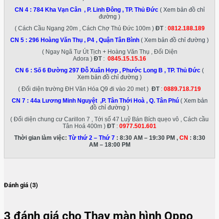
CN 4 :
784 Kha Vạn Cân , P. Linh Đông , TP. Thủ Đức
( Xem bản đồ chỉ
đường )
( Cách Cầu Ngang 20m , Cách Chợ Thủ Đức 100m )
ĐT
:
0812.188.189
CN 5 :
296 Hoàng Văn Thụ , P4 , Quận Tân Bình
( Xem bản đồ chỉ đường )
( Ngay Ngã Tư Út Tịch + Hoàng Văn Thụ , Đối Diện
Adora )
ĐT
:
0845.15.15.16
CN 6 :
Số 6 Đường 297 Đỗ Xuân Hợp , Phước Long B , TP. Thủ Đức
(
Xem bản đồ chỉ đường )
( Đối diện trường ĐH Văn Hóa Q9 đi vào 20 met )
ĐT
:
0889.718.719
CN 7 :
44a Lương Minh Nguyệt ,P. Tân Thới Hoà , Q. Tân Phú
( Xem bản
đồ chỉ đường )
( Đối diện chung cư Carillon 7 , Tới số 47 Luỹ Bán Bích quẹo vô , Cách cầu
Tân Hoá 400m )
ĐT
:
0977.501.601
Thời gian làm việc:
Từ thứ 2 – Thứ 7
: 8:30 AM – 19:30 PM ,
CN
: 8:30
AM – 18:00 PM
Đánh giá (3)
3 đánh giá cho
Thay màn hình Oppo