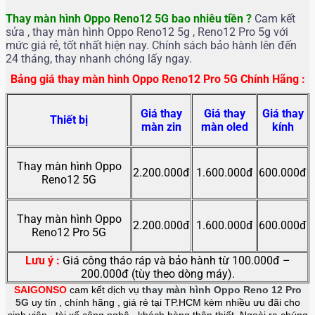
Thay màn hình Oppo Reno12 5G
bao nhiêu tiền ?
Cam kết
sửa , thay màn hình Oppo Reno12 5g , Reno12 Pro 5g với
mức giá rẻ, tốt nhất hiện nay. Chính sách bảo hành lên đến
24 tháng, thay nhanh chóng lấy ngay.
Bảng giá thay màn hình Oppo Reno12 Pro 5G Chính Hãng :
Giá thay
Giá thay
Giá thay
Thiết bị
màn zin
màn oled
kính
Thay màn hình Oppo
2.200.000đ
1.600.000đ
600.000đ
Reno12 5G
Thay màn hình Oppo
2.200.000đ
1.600.000đ
600.000đ
Reno12 Pro 5G
Lưu ý :
Giá công tháo ráp và bảo hành từ 100.000đ –
200.000đ (tùy theo dòng máy).
SAIGONSO
cam kết dịch vụ
thay màn hình Oppo Reno 12 Pro
5G
uy tín , chính hãng , giá rẻ tại TP.HCM kèm nhiều ưu đãi cho