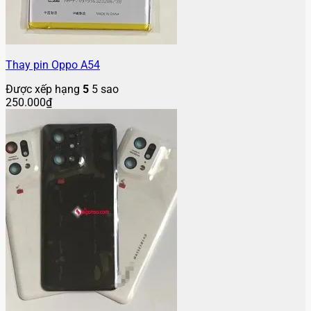
Thay pin Oppo A54
Được xếp hạng
5
5 sao
250.000
₫