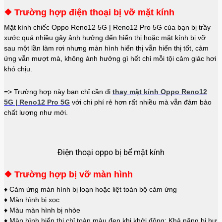
❖ Trường hợp điện thoại bị vỡ mặt kính
Mặt kính chiếc Oppo Reno12 5G | Reno12 Pro 5G của bạn bị trầy
xước quá nhiều gây ảnh hưởng đến hiển thị hoặc mặt kính bị vỡ
sau một lần làm rơi nhưng màn hình hiển thị vẫn hiển thị tốt, cảm
ứng vẫn mượt mà, không ảnh hưởng gì hết chỉ mỗi tội cảm giác hơi
khó chịu.
=> Trường hợp này bạn chỉ cần đi
thay mặt kính Oppo Reno12
5G | Reno12 Pro 5G
với chi phí rẻ hơn rất nhiều mà vẫn đảm bảo
chất lượng như mới.
Điện thoại oppo bị bể mặt kính
❖ Trường hợp bị vỡ màn hình
♦ Cảm ứng màn hình bị loạn hoặc liệt toàn bộ cảm ứng
♦ Màn hình bị xọc
♦ Màu màn hình bị nhòe
♦ Màn hình hiển thị chỉ toàn màu đen khi khởi động: Khả năng bị hư