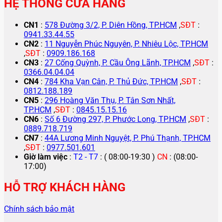
HỆ THỐNG CỬA HÀNG
CN1
:
578 Đường 3/2, P. Diên Hồng, TP.HCM
,
SĐT
:
0941.33.44.55
CN2
:
11 Nguyễn Phúc Nguyên, P. Nhiêu Lộc, TP.HCM
,
SĐT
:
0909.186.168
CN3
:
27 Cống Quỳnh, P. Cầu Ông Lãnh, TP.HCM
,
SĐT
:
0366.04.04.04
CN4
:
784 Kha Vạn Cân, P. Thủ Đức, TP.HCM
,
SĐT
:
0812.188.189
CN5
:
296 Hoàng Văn Thụ, P. Tân Sơn Nhất,
TP.HCM
,
SĐT
:
0845.15.15.16
CN6
:
Số 6 Đường 297, P. Phước Long, TP.HCM
,
SĐT
:
0889.718.719
CN7
:
44A Lương Minh Nguyệt, P. Phú Thạnh, TP.HCM
,
SĐT
:
0977.501.601
Giờ làm việc
:
T2 - T7
: ( 08:00-19:30 )
CN
: (08:00-
17:00)
HỖ TRỢ KHÁCH HÀNG
Chính sách bảo mật