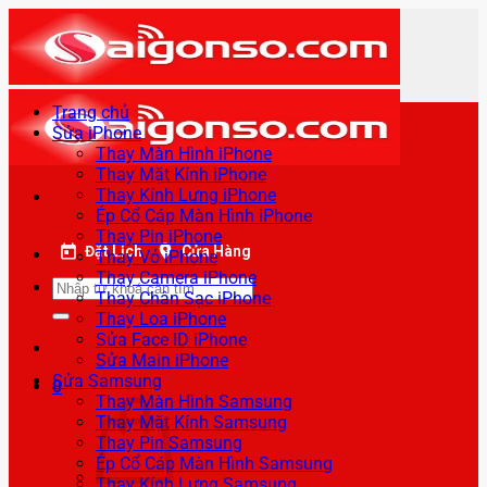
Bỏ
qua
nội
dung
Trang chủ
Sửa iPhone
Thay Màn Hình iPhone
Thay Mặt Kính iPhone
Thay Kính Lưng iPhone
Ép Cổ Cáp Màn Hình iPhone
Thay Pin iPhone
Đặt Lịch
Cửa Hàng
Thay Vỏ iPhone
Thay Camera iPhone
Tìm
Thay Chân Sạc iPhone
kiếm:
Thay Loa iPhone
Sửa Face ID iPhone
Sửa Main iPhone
Sửa Samsung
0
Thay Màn Hình Samsung
Thay Mặt Kính Samsung
Thay Pin Samsung
Ép Cổ Cáp Màn Hình Samsung
Thay Kính Lưng Samsung