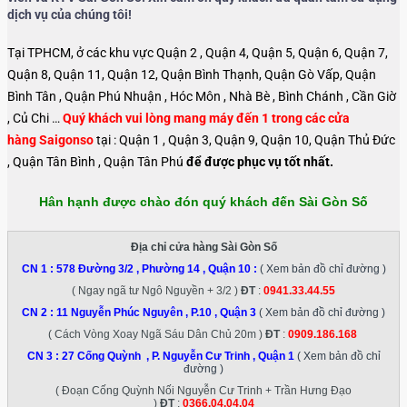
dịch vụ của chúng tôi!
Tại TPHCM, ở các khu vực Quận 2 , Quận 4, Quận 5, Quận 6, Quận 7,
Quận 8, Quận 11, Quận 12, Quận Bình Thạnh, Quận Gò Vấp, Quận
Bình Tân , Quận Phú Nhuận , Hóc Môn , Nhà Bè , Bình Chánh , Cần Giờ
, Củ Chi …
Quý khách vui lòng mang máy đến 1 trong các cửa
hàng Saigonso
tại : Quận 1 , Quận 3, Quận 9, Quận 10, Quận Thủ Đức
, Quận Tân Bình , Quận Tân Phú
để được phục vụ tốt nhất.
Hân hạnh được chào đón quý khách đến Sài Gòn Số
Địa chỉ cửa hàng Sài Gòn Số
CN 1 :
578 Đường 3/2 , Phường 14 , Quận 10
:
( Xem bản đồ chỉ đường )
( Ngay ngã tư Ngô Nguyền + 3/2 )
ĐT
:
0941.33.44.55
CN 2 :
11 Nguyễn Phúc Nguyên , P.10 , Quận 3
( Xem bản đồ chỉ đường )
( Cách Vòng Xoay Ngã Sáu Dân Chủ 20m )
ĐT
:
0909.186.168
CN 3 :
27 Cống Quỳnh , P. Nguyễn Cư Trinh , Quận 1
( Xem bản đồ chỉ
đường )
( Đoạn Cống Quỳnh Nối Nguyễn Cư Trinh + Trần Hưng Đạo
)
ĐT
:
0366.04.04.04