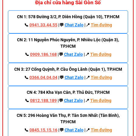
Địa chỉ cửa hàng Sài Gòn Số
CN 1: 578 Đường 3/2, P. Diên Hồng (Quận 10), TP.HCM
📞
0941.33.44.55
|💬
Chat Zalo
|📍
Tìm đường
CN 2: 11 Nguyễn Phúc Nguyên, P. Nhiêu Lộc (Quận 3),
TP.HCM
📞
0909.186.168
|💬
Chat Zalo
|📍
Tìm đường
CN 3: 27 Cống Quỳnh, P. Cầu Ông Lãnh (Quận 1), TP.HCM
📞
0366.04.04.04
|💬
Chat Zalo
|📍
Tìm đường
CN 4: 784 Kha Vạn Cân, P. Thủ Đức, TP.HCM
📞
0812.188.189
|💬
Chat Zalo
|📍
Tìm đường
CN 5: 296 Hoàng Văn Thụ, P. Tân Sơn Nhất (Tân Bình),
TP.HCM
📞
0845.15.15.16
|💬
Chat Zalo
|📍
Tìm đường