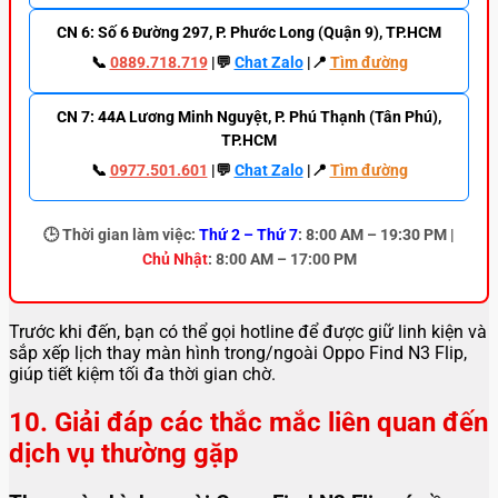
CN 6: Số 6 Đường 297, P. Phước Long (Quận 9), TP.HCM
📞
0889.718.719
|💬
Chat Zalo
|📍
Tìm đường
CN 7: 44A Lương Minh Nguyệt, P. Phú Thạnh (Tân Phú),
TP.HCM
📞
0977.501.601
|💬
Chat Zalo
|📍
Tìm đường
🕒
Thời gian làm việc:
Thứ 2 – Thứ 7
: 8:00 AM – 19:30 PM |
Chủ Nhật
: 8:00 AM – 17:00 PM
Trước khi đến, bạn có thể gọi hotline để được giữ linh kiện và
sắp xếp lịch thay màn hình trong/ngoài Oppo Find N3 Flip,
giúp tiết kiệm tối đa thời gian chờ.
10. Giải đáp các thắc mắc liên quan đến
dịch vụ thường gặp