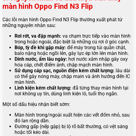
màn hình Oppo Find N3 Flip
Các lỗi màn hình Oppo Find N3 Flip thường xuất phát từ
những nguyên nhân sau:
Rơi rớt, va đập mạnh:
va chạm trực tiếp vào màn hình
trong hoặc ngoài, đặc biệt là những cú rơi ở góc cạnh.
Bóp, tỳ đè khi gập máy:
để máy trong túi quần chật,
balo nặng hoặc ngồi lên, gây lực ép lớn lên màn hình.
Dính nước, ẩm lâu ngày:
hơi nước xâm nhập gây oxy
hóa cáp, chết điểm ảnh, chập mạch màn hình.
Sử dụng cáp sạc, nguồn điện kém chất lượng:
lâu dài
có thể gây nóng máy, chập main và ảnh hưởng đến IC
màn hình.
Linh kiện kém chất lượng:
đã từng thay màn hình tại
nơi không uy tín, dùng linh kiện lô, tuổi thọ ngắn.
Một số dấu hiệu nhận biết sớm:
Màn hình trong/ngoài xuất hiện các vết đốm nhỏ, sau
đó lan rộng dần.
Đường gấp (nếp gập) bị lộ rõ bất thường, có vệt sáng
hoặc tối kéo dài.