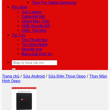
Thay Pin Tablet Samsung
Phụ Kiện
Sạc Laptop
Cable Kết Nối
Chuột Máy Tính
HUB Chuyển Đổi
USB/ Thẻ Nhớ
Tin Tức
Thủ Thuật Hay
Tin Công Nghệ
Khuyến mại
Bảng Giá Dịch Vụ
Tìm
kiếm:
Trang chủ
/
Sửa Android
/
Sửa Điện Thoại Oppo
/
Thay Màn
Hình Oppo