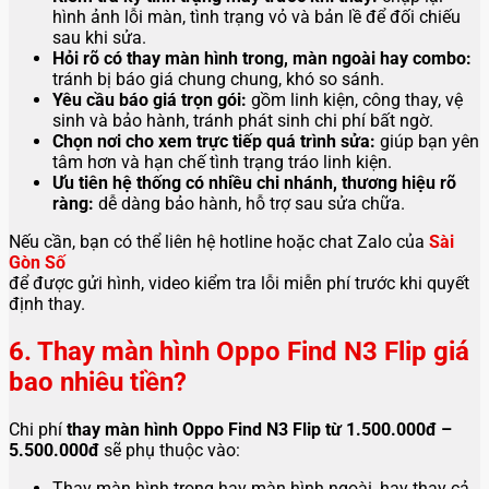
hình ảnh lỗi màn, tình trạng vỏ và bản lề để đối chiếu
sau khi sửa.
Hỏi rõ có thay màn hình trong, màn ngoài hay combo:
tránh bị báo giá chung chung, khó so sánh.
Yêu cầu báo giá trọn gói:
gồm linh kiện, công thay, vệ
sinh và bảo hành, tránh phát sinh chi phí bất ngờ.
Chọn nơi cho xem trực tiếp quá trình sửa:
giúp bạn yên
tâm hơn và hạn chế tình trạng tráo linh kiện.
Ưu tiên hệ thống có nhiều chi nhánh, thương hiệu rõ
ràng:
dễ dàng bảo hành, hỗ trợ sau sửa chữa.
Nếu cần, bạn có thể liên hệ hotline hoặc chat Zalo của
Sài
Gòn Số
để được gửi hình, video kiểm tra lỗi miễn phí trước khi quyết
định thay.
6. Thay màn hình Oppo Find N3 Flip giá
bao nhiêu tiền?
Chi phí
thay màn hình Oppo Find N3 Flip từ 1.500.000đ –
5.500.000đ
sẽ phụ thuộc vào:
Thay màn hình trong hay màn hình ngoài, hay thay cả