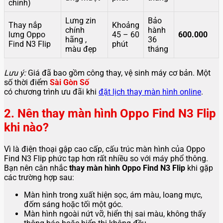
chính)
Lưng zin
Bảo
Thay nắp
Khoảng
chính
hành
lưng Oppo
45 – 60
600.000
hãng ,
36
Find N3 Flip
phút
màu đẹp
tháng
Lưu ý:
Giá đã bao gồm công thay, vệ sinh máy cơ bản. Một
số thời điểm
Sài Gòn Số
có chương trình ưu đãi khi
đặt lịch thay màn hình online
.
2. Nên thay màn hình Oppo Find N3 Flip
khi nào?
Vì là điện thoại gập cao cấp, cấu trúc màn hình của Oppo
Find N3 Flip phức tạp hơn rất nhiều so với máy phổ thông.
Bạn nên cân nhắc
thay màn hình Oppo Find N3 Flip
khi gặp
các trường hợp sau:
Màn hình trong xuất hiện sọc, ám màu, loang mực,
đốm sáng hoặc tối một góc.
Màn hình ngoài nứt vỡ, hiển thị sai màu, không thấy