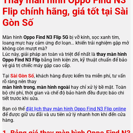
Flip chính hãng, giá tốt tại Sài
Gòn Số
Màn hình
Oppo Find N3 Flip 5G
bị vỡ kính, sọc xanh tím,
loang mực hay cảm ứng đơ loạn… khiến trải nghiệm gập mở
không còn mượt mà?
Lúc này, giải pháp an toàn và triệt để nhất là
thay màn hình
Oppo Find N3 Flip
bằng linh kiện zin, kỹ thuật chuẩn để bảo
vệ giá trị chiếc máy gập cao cấp.
Tại
Sài Gòn Số
, khách hàng được kiểm tra miễn phí, tư vấn
rõ ràng nên thay
màn hình trong
,
màn hình ngoài
hay chỉ xử lý bề mặt. Toàn
bộ chi phí, thời gian và chế độ bảo hành đều được báo chi
tiết trước khi sửa.
Bạn có thể
đặt lịch thay màn hình Oppo Find N3 Flip online
để được giữ ưu đãi và ưu tiên xử lý nhanh hơn khi đến cửa
hàng.