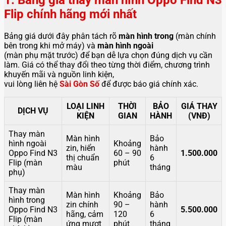
1. Bảng giá thay màn hình Oppo Find N3
Flip chính hãng mới nhất
Bảng giá dưới đây phân tách rõ
màn hình trong
(màn chính
bên trong khi mở máy) và
màn hình ngoài
(màn phụ mặt trước) để bạn dễ lựa chọn đúng dịch vụ cần
làm. Giá có thể thay đổi theo từng thời điểm, chương trình
khuyến mãi và nguồn linh kiện,
vui lòng liên hệ
Sài Gòn Số
để được báo giá chính xác.
LOẠI LINH
THỜI
BẢO
GIÁ THAY
DỊCH VỤ
KIỆN
GIAN
HÀNH
(VNĐ)
Thay màn
Màn hình
Bảo
hình ngoài
Khoảng
zin, hiển
hành
Oppo Find N3
60 – 90
1.500.000
thị chuẩn
6
Flip (màn
phút
màu
tháng
phụ)
Thay màn
Màn hình
Khoảng
Bảo
hình trong
zin chính
90 –
hành
Oppo Find N3
5.500.000
hãng, cảm
120
6
Flip (màn
ứng mượt
phút
tháng