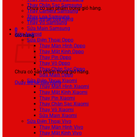
Thay Chân Sạc Samsung
Chưa có sản phẩm trong giỏ hàng.
Thay Camera Samsung
Thay Loa Samsung
Quay trở lại cửa hàng
Thay Vỏ Samsung
Sửa Main Samsung
0
Sửa Android
Giỏ hàng
Sửa Điện Thoại Oppo
Thay Màn Hình Oppo
Thay Mặt Kính Oppo
Thay Pin Oppo
Thay Vỏ Oppo
Thay Chân Sạc Oppo
Chưa có sản phẩm trong giỏ hàng.
Sửa Main Oppo
Sửa Điện Thoại Xiaomi
Quay trở lại cửa hàng
Thay Màn Hình Xiaomi
Thay Mặt Kính Xiaomi
Thay Pin Xiaomi
Thay Chân Sạc Xiaomi
Thay Vỏ Xiaomi
Sửa Main Xiaomi
Sửa Điện Thoại Vivo
Thay Màn Hình Vivo
Thay Mặt Kính Vivo