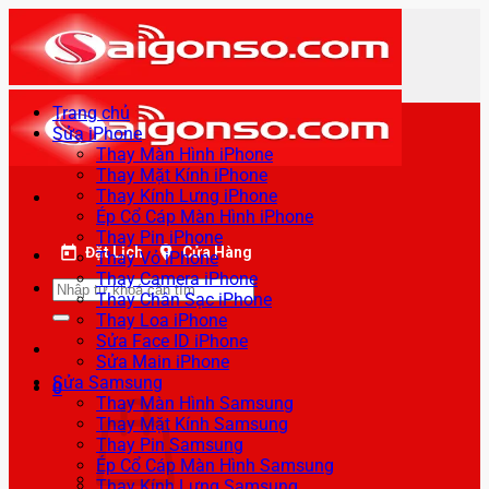
Bỏ
qua
nội
dung
Trang chủ
Sửa iPhone
Thay Màn Hình iPhone
Thay Mặt Kính iPhone
Thay Kính Lưng iPhone
Ép Cổ Cáp Màn Hình iPhone
Thay Pin iPhone
Đặt Lịch
Cửa Hàng
Thay Vỏ iPhone
Thay Camera iPhone
Tìm
Thay Chân Sạc iPhone
kiếm:
Thay Loa iPhone
Sửa Face ID iPhone
Sửa Main iPhone
Sửa Samsung
0
Thay Màn Hình Samsung
Thay Mặt Kính Samsung
Thay Pin Samsung
Ép Cổ Cáp Màn Hình Samsung
Thay Kính Lưng Samsung