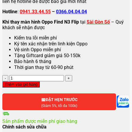
liên hệ hotline để được báo giá mới nhất
Hotline
:
0941.33.44.55
–
0366.04.04.04
Khi thay màn hình Oppo Find N3 Flip
tại
Sài Gòn Số
– Quý
khách sẽ nhận được
Kiểm tra lỗi miễn phí
Ký tên xác nhận trên linh kiện Oppo
Vệ sinh Oppo miễn phí
Tặng Giftcard giảm giá 50-150k
Bảo hành 6 tháng
Thời gian thay từ 60-90 phút
Thay
màn
Thêm vào giỏ hàng
hình
Oppo
📅
Find
ĐẶT HẸN TRƯỚC
N3
(Giảm 5%, tối đa 100k)
Flip
số
Sản phẩm được miễn phí giao hàng
lượng
Chính sách sửa chữa