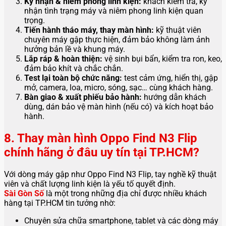
Ký nhận & niêm phong linh kiện:
khách kiểm tra, ký
nhận tình trạng máy và niêm phong linh kiện quan
trọng.
Tiến hành tháo máy, thay màn hình:
kỹ thuật viên
chuyên máy gập thực hiện, đảm bảo không làm ảnh
hưởng bản lề và khung máy.
Lắp ráp & hoàn thiện:
vệ sinh bụi bẩn, kiểm tra ron, keo,
đảm bảo khít và chắc chắn.
Test lại toàn bộ chức năng:
test cảm ứng, hiển thị, gập
mở, camera, loa, micro, sóng, sạc… cùng khách hàng.
Bàn giao & xuất phiếu bảo hành:
hướng dẫn khách
dùng, dán bảo vệ màn hình (nếu có) và kích hoạt bảo
hành.
8. Thay màn hình Oppo Find N3 Flip
chính hãng ở đâu uy tín tại TP.HCM?
Với dòng máy gập như Oppo Find N3 Flip, tay nghề kỹ thuật
viên và chất lượng linh kiện là yếu tố quyết định.
Sài Gòn Số
là một trong những địa chỉ được nhiều khách
hàng tại TP.HCM tin tưởng nhờ:
Chuyên sửa chữa smartphone, tablet và các dòng máy