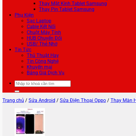
Thay Mặt Kính Tablet Samsung
Thay Pin Tablet Samsung
Phụ Kiện
Sạc Laptop
Cable Kết Nối
Chuột Máy Tính
HUB Chuyển Đổi
USB/ Thẻ Nhớ
Tin Tức
Thủ Thuật Hay
Tin Công Nghệ
Khuyến mại
Bảng Giá Dịch Vụ
Tìm
kiếm:
Trang chủ
/
Sửa Android
/
Sửa Điện Thoại Oppo
/
Thay Màn H