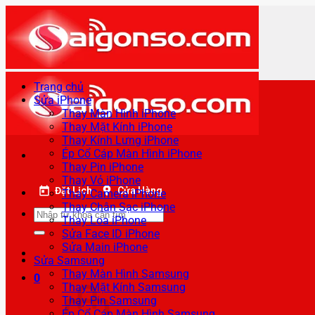
Bỏ
qua
nội
dung
Trang chủ
Sửa iPhone
Thay Màn Hình iPhone
Thay Mặt Kính iPhone
Thay Kính Lưng iPhone
Ép Cổ Cáp Màn Hình iPhone
Thay Pin iPhone
Thay Vỏ iPhone
Đặt Lịch
Cửa Hàng
Thay Camera iPhone
Thay Chân Sạc iPhone
Tìm
Thay Loa iPhone
kiếm:
Sửa Face ID iPhone
Sửa Main iPhone
Sửa Samsung
Thay Màn Hình Samsung
0
Thay Mặt Kính Samsung
Thay Pin Samsung
Ép Cổ Cáp Màn Hình Samsung