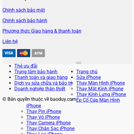
Chính sách bảo mật
Chính sách bảo hành
Phương thức Giao hàng & thanh toán
Liên hệ
Thẻ ưu đãi
Trung tâm bảo hành
Trang chủ
Thanh toán và giao hàng
Sửa iPhone
Dịch vụ sửa chữa và bảo trì
Thay Màn Hình iPhone
Doanh nghiệp thân thiết
Thay Mặt Kính iPhone
Thay Kính Lưng iPhone
© Bản quyền thuộc về baoduy.com
Ép Cổ Cáp Màn Hình
iPhone
Thay Pin iPhone
Thay Vỏ iPhone
Thay Camera iPhone
Thay Chân Sạc iPhone