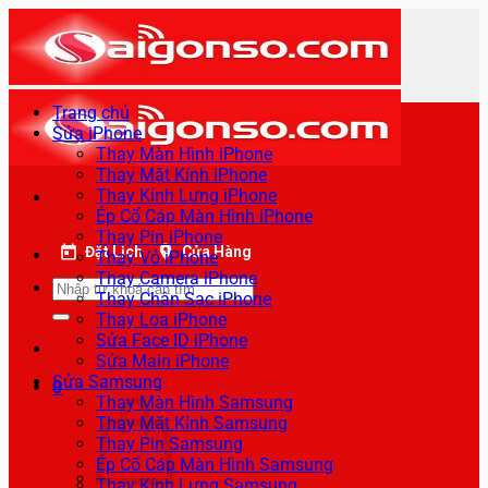
Bỏ
qua
nội
dung
Trang chủ
Sửa iPhone
Thay Màn Hình iPhone
Thay Mặt Kính iPhone
Thay Kính Lưng iPhone
Ép Cổ Cáp Màn Hình iPhone
Thay Pin iPhone
Đặt Lịch
Cửa Hàng
Thay Vỏ iPhone
Thay Camera iPhone
Tìm
Thay Chân Sạc iPhone
kiếm:
Thay Loa iPhone
Sửa Face ID iPhone
Sửa Main iPhone
Sửa Samsung
0
Thay Màn Hình Samsung
Thay Mặt Kính Samsung
Thay Pin Samsung
Ép Cổ Cáp Màn Hình Samsung
Thay Kính Lưng Samsung