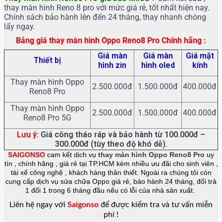
thay màn hình Reno 8 pro với mức giá rẻ, tốt nhất hiện nay.
Chính sách bảo hành lên đến 24 tháng, thay nhanh chóng
lấy ngay.
Bảng giá thay màn hình Oppo Reno8 Pro Chính hãng :
Giá màn
Giá màn
Giá mặt
Thiết bị
hình zin
hình oled
kính
Thay màn hình Oppo
2.500.000đ
1.500.000đ
400.000đ
Reno8 Pro
Thay màn hình Oppo
2.500.000đ
1.500.000đ
400.000đ
Reno8 Pro 5G
Lưu ý:
Giá công tháo ráp và bảo hành từ 100.000đ –
300.000đ (tùy theo độ khó dễ).
SAIGONSO
cam kết dịch vụ
thay màn hình Oppo Reno8 Pro
uy
tín , chính hãng , giá rẻ tại TP.HCM kèm nhiều ưu đãi cho sinh viên ,
tài xế công nghệ , khách hàng thân thiết. Ngoài ra chúng tôi còn
cung cấp dịch vụ sửa chữa Oppo giá rẻ, bảo hành 24 tháng, đổi trả
1 đổi 1 trong 6 tháng đầu nếu có lỗi của nhà sản xuất.
Liên hệ ngay với
Saigonso
để được kiểm tra và tư vấn miễn
phí !