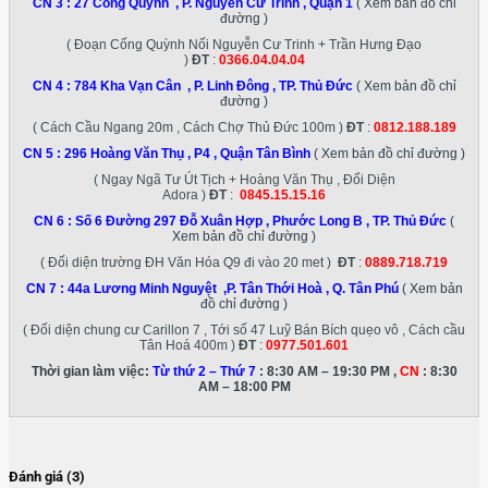
CN 3 :
27 Cống Quỳnh , P. Nguyễn Cư Trinh , Quận 1
( Xem bản đồ chỉ
đường )
( Đoạn Cống Quỳnh Nối Nguyễn Cư Trinh + Trần Hưng Đạo
)
ĐT
:
0366.04.04.04
CN 4 :
784 Kha Vạn Cân , P. Linh Đông , TP. Thủ Đức
( Xem bản đồ chỉ
đường )
( Cách Cầu Ngang 20m , Cách Chợ Thủ Đức 100m )
ĐT
:
0812.188.189
CN 5 :
296 Hoàng Văn Thụ , P4 , Quận Tân Bình
( Xem bản đồ chỉ đường )
( Ngay Ngã Tư Út Tịch + Hoàng Văn Thụ , Đối Diện
Adora )
ĐT
:
0845.15.15.16
CN 6 :
Số 6 Đường 297 Đỗ Xuân Hợp , Phước Long B , TP. Thủ Đức
(
Xem bản đồ chỉ đường )
( Đối diện trường ĐH Văn Hóa Q9 đi vào 20 met )
ĐT
:
0889.718.719
CN 7 :
44a Lương Minh Nguyệt ,P. Tân Thới Hoà , Q. Tân Phú
( Xem bản
đồ chỉ đường )
( Đối diện chung cư Carillon 7 , Tới số 47 Luỹ Bán Bích quẹo vô , Cách cầu
Tân Hoá 400m )
ĐT
:
0977.501.601
Thời gian làm việc:
Từ thứ 2 – Thứ 7
: 8:30 AM – 19:30 PM ,
CN
: 8:30
AM – 18:00 PM
Đánh giá (3)