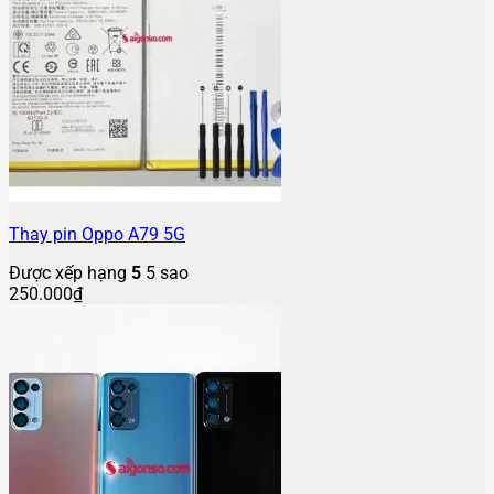
Thay pin Oppo A79 5G
Được xếp hạng
5
5 sao
250.000
₫