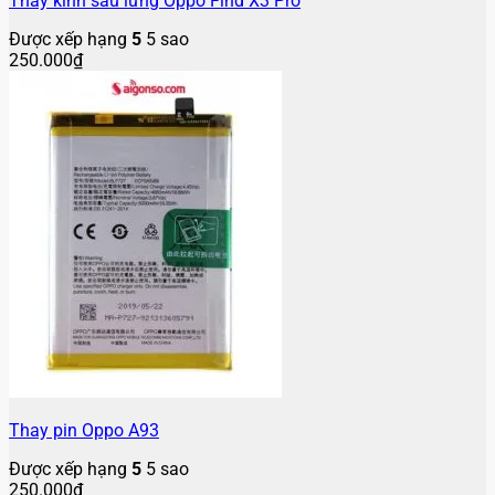
Thay kính sau lưng Oppo Find X3 Pro
Được xếp hạng
5
5 sao
250.000
₫
Thay pin Oppo A93
Được xếp hạng
5
5 sao
250.000
₫