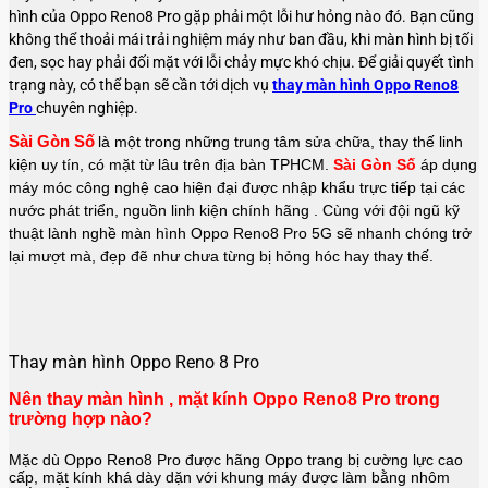
hình của Oppo Reno8 Pro gặp phải một lỗi hư hỏng nào đó. Bạn cũng
không thể thoải mái trải nghiệm máy như ban đầu, khi màn hình bị tối
đen, sọc hay phải đối mặt với lỗi chảy mực khó chịu. Để giải quyết tình
trạng này, có thể bạn sẽ cần tới dịch vụ
thay màn hình Oppo Reno8
Pro
chuyên nghiệp.
Sài Gòn Số
là một trong những trung tâm sửa chữa, thay thế linh 
kiện uy tín, có mặt từ lâu trên địa bàn TPHCM. 
Sài Gòn Số
 áp dụng 
máy móc công nghệ cao hiện đại được nhập khẩu trực tiếp tại các 
nước phát triển, nguồn linh kiện chính hãng . Cùng với đội ngũ kỹ 
thuật lành nghề màn hình Oppo Reno8 Pro 5G sẽ nhanh chóng trở 
lại mượt mà, đẹp đẽ như chưa từng bị hỏng hóc hay thay thế.
Thay màn hình Oppo Reno 8 Pro
Nên thay màn hình , mặt kính Oppo Reno8 Pro trong
trường hợp nào?
Mặc dù Oppo Reno8 Pro được hãng Oppo trang bị cường lực cao
cấp, mặt kính khá dày dặn với khung máy được làm bằng nhôm