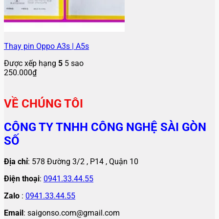
Thay pin Oppo A3s | A5s
Được xếp hạng
5
5 sao
250.000
₫
VỀ CHÚNG TÔI
CÔNG TY TNHH CÔNG NGHỆ SÀI GÒN
SỐ
Địa chỉ
: 578 Đường 3/2 , P14 , Quận 10
Điện thoại
:
0941.33.44.55
Zalo
:
0941.33.44.55
Email
: saigonso.com@gmail.com