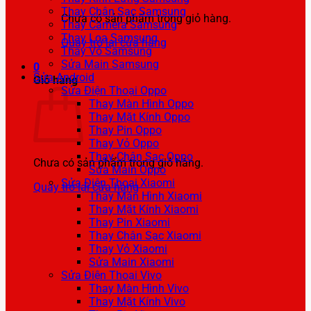
Thay Chân Sạc Samsung
Chưa có sản phẩm trong giỏ hàng.
Thay Camera Samsung
Thay Loa Samsung
Quay trở lại cửa hàng
Thay Vỏ Samsung
Sửa Main Samsung
0
Sửa Android
Giỏ hàng
Sửa Điện Thoại Oppo
Thay Màn Hình Oppo
Thay Mặt Kính Oppo
Thay Pin Oppo
Thay Vỏ Oppo
Thay Chân Sạc Oppo
Chưa có sản phẩm trong giỏ hàng.
Sửa Main Oppo
Sửa Điện Thoại Xiaomi
Quay trở lại cửa hàng
Thay Màn Hình Xiaomi
Thay Mặt Kính Xiaomi
Thay Pin Xiaomi
Thay Chân Sạc Xiaomi
Thay Vỏ Xiaomi
Sửa Main Xiaomi
Sửa Điện Thoại Vivo
Thay Màn Hình Vivo
Thay Mặt Kính Vivo