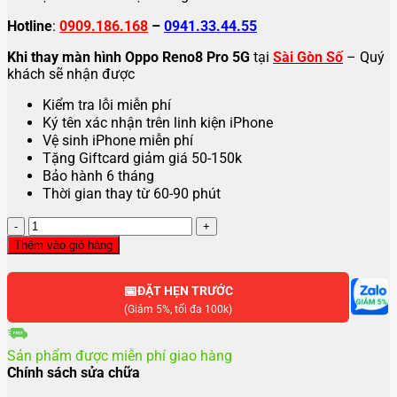
Hotline
:
0909.186.168
–
0941.33.44.55
Khi thay màn hình Oppo Reno8 Pro 5G
tại
Sài Gòn Số
– Quý
khách sẽ nhận được
Kiểm tra lỗi miễn phí
Ký tên xác nhận trên linh kiện iPhone
Vệ sinh iPhone miễn phí
Tặng Giftcard giảm giá 50-150k
Bảo hành 6 tháng
Thời gian thay từ 60-90 phút
Thay
màn
Thêm vào giỏ hàng
hình
Oppo
📅
Reno8
ĐẶT HẸN TRƯỚC
Pro
(Giảm 5%, tối đa 100k)
số
lượng
Sản phẩm được miễn phí giao hàng
Chính sách sửa chữa