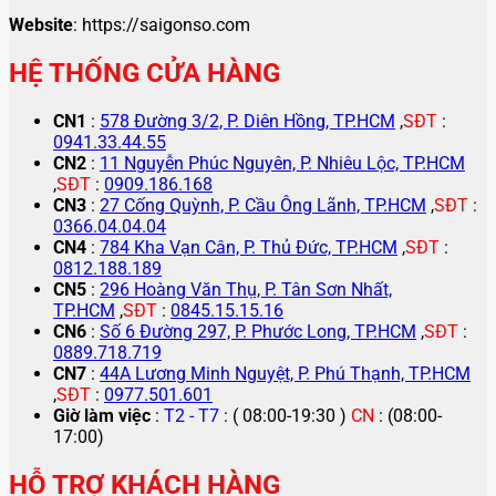
Website
: https://saigonso.com
HỆ THỐNG CỬA HÀNG
CN1
:
578 Đường 3/2, P. Diên Hồng, TP.HCM
,
SĐT
:
0941.33.44.55
CN2
:
11 Nguyễn Phúc Nguyên, P. Nhiêu Lộc, TP.HCM
,
SĐT
:
0909.186.168
CN3
:
27 Cống Quỳnh, P. Cầu Ông Lãnh, TP.HCM
,
SĐT
:
0366.04.04.04
CN4
:
784 Kha Vạn Cân, P. Thủ Đức, TP.HCM
,
SĐT
:
0812.188.189
CN5
:
296 Hoàng Văn Thụ, P. Tân Sơn Nhất,
TP.HCM
,
SĐT
:
0845.15.15.16
CN6
:
Số 6 Đường 297, P. Phước Long, TP.HCM
,
SĐT
:
0889.718.719
CN7
:
44A Lương Minh Nguyệt, P. Phú Thạnh, TP.HCM
,
SĐT
:
0977.501.601
Giờ làm việc
:
T2 - T7
: ( 08:00-19:30 )
CN
: (08:00-
17:00)
HỖ TRỢ KHÁCH HÀNG