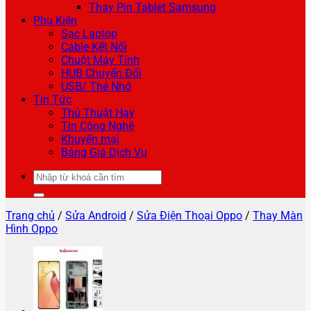
Thay Pin Tablet Samsung
Phụ Kiện
Sạc Laptop
Cable Kết Nối
Chuột Máy Tính
HUB Chuyển Đổi
USB/ Thẻ Nhớ
Tin Tức
Thủ Thuật Hay
Tin Công Nghệ
Khuyến mại
Bảng Giá Dịch Vụ
Tìm
kiếm:
Trang chủ
/
Sửa Android
/
Sửa Điện Thoại Oppo
/
Thay Màn
Hình Oppo