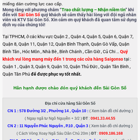
miếng dán cường lực cao cấp.
Mong rằng với phương châm “
Trao chất lượng – Nhận niềm tin
” khi
đến với
Sài Gòn Số
quý khách sẽ cảm thấy hài lòng với đội ngũ nhân
viên và KTV Sài Gòn Số. Xin cảm ơn quý khách đã quan tâm sử dụng
dịch vụ của chúng tôi!
Tại TPHCM, ở các khu vực Quận 2 , Quận 4, Quận 5, Quận 6, Quận 7,
Quận 8, Quận 11, Quận 12, Quận Bình Thạnh, Quận Gò Vấp, Quận
Bình Tân , Hóc Môn , Nhà Bè , Bình Chánh , Cần Giờ , Củ Chi …
Quý
khách vui lòng mang máy đến 1 trong các cửa hàng Saigonso
tại :
Quận 1 , Quận 3, Quận 9, Quận 10, Quận Thủ Đức , Quận Tân Bình ,
Quận Tân Phú
để được phục vụ tốt nhất.
Hân hạnh được chào đón quý khách đến Sài Gòn Số
Địa chỉ cửa hàng Sài Gòn Số
CN 1 :
578 Đường 3/2 , Phường 14 , Quận 10
:
( Xem bản đồ chỉ đường )
( Ngay ngã tư Ngô Nguyền + 3/2 )
ĐT
:
0941.33.44.55
CN 2 :
11 Nguyễn Phúc Nguyên , P.10 , Quận 3
( Xem bản đồ chỉ đường )
( Cách Vòng Xoay Ngã Sáu Dân Chủ 20m )
ĐT
:
0909.186.168