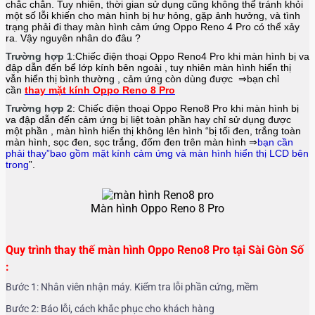
chắc chắn. Tuy nhiên, thời gian sử dụng cũng không thể tránh khỏi
một số lỗi khiến cho màn hình bị hư hỏng, gặp ảnh hưởng, và tình
trạng phải đi thay màn hình cảm ứng Oppo Reno
4 Pro
có thể xảy
ra. Vậy nguyên nhân do đâu ?
Trường hợp 1
:Chiếc điện thoại Oppo Reno
4 Pro
khi màn hình bị va
đập dẫn đến bể lớp kính bên ngoài , tuy nhiên màn hình hiển thị
vẫn hiển thị bình thường , cảm ứng còn dùng được ⇒bạn chỉ
cần
thay mặt kính Oppo Reno 8 Pro
Trường hợp 2
: Chiếc điện thoại
Oppo Reno8 Pro
khi màn hình bị
va đập dẫn đến cảm ứng bị liệt toàn phần hay chỉ sử dụng được
một phần , màn hình hiển thị không lên hình “bị tối đen, trắng toàn
màn hình, sọc đen, sọc trắng, đốm đen trên màn hình ⇒
bạn cần
phải thay”bao gồm mặt kính cảm ứng và màn hình hiển thị LCD bên
trong
”.
Màn hình Oppo Reno 8 Pro
Quy trình thay thế màn hình Oppo Reno8 Pro tại Sài Gòn Số
:
Bước 1: Nhân viên nhận máy. Kiểm tra lỗi phần cứng, mềm
Bước 2: Báo lỗi, cách khắc phục cho khách hàng