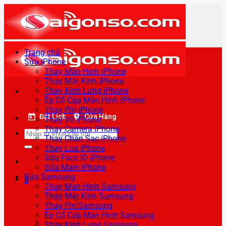
Bỏ
qua
nội
dung
Trang chủ
Sửa iPhone
Thay Màn Hình iPhone
Thay Mặt Kính iPhone
Thay Kính Lưng iPhone
Ép Cổ Cáp Màn Hình iPhone
Thay Pin iPhone
Đặt Lịch
Cửa Hàng
Thay Vỏ iPhone
Thay Camera iPhone
Tìm
Thay Chân Sạc iPhone
kiếm:
Thay Loa iPhone
Sửa Face ID iPhone
Sửa Main iPhone
Sửa Samsung
0
Thay Màn Hình Samsung
Thay Mặt Kính Samsung
Thay Pin Samsung
Ép Cổ Cáp Màn Hình Samsung
Thay Kính Lưng Samsung