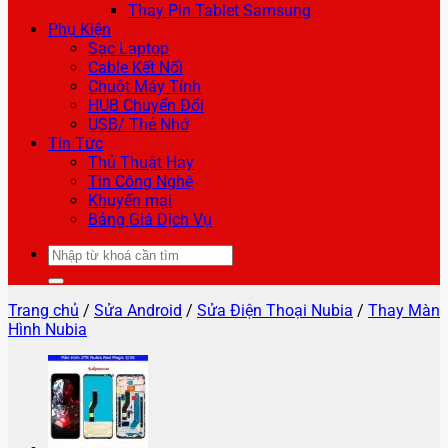
Thay Pin Tablet Samsung
Phụ Kiện
Sạc Laptop
Cable Kết Nối
Chuột Máy Tính
HUB Chuyển Đổi
USB/ Thẻ Nhớ
Tin Tức
Thủ Thuật Hay
Tin Công Nghệ
Khuyến mại
Bảng Giá Dịch Vụ
Tìm
kiếm:
Trang chủ
/
Sửa Android
/
Sửa Điện Thoại Nubia
/
Thay Màn
Hình Nubia