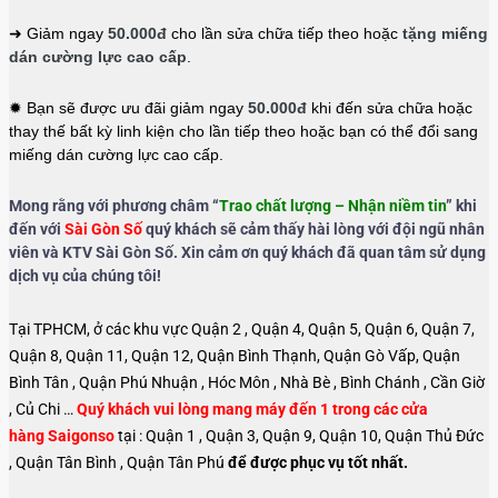
➜ Giảm ngay
50.000đ
cho lần sửa chữa tiếp theo hoặc
tặng miếng
dán cường lực cao cấp
.
✹ Bạn sẽ được ưu đãi giảm ngay
50.000đ
khi đến sửa chữa hoặc
thay thế bất kỳ linh kiện cho lần tiếp theo hoặc bạn có thể đổi sang
miếng dán cường lực cao cấp.
Mong rằng với phương châm “
Trao chất lượng – Nhận niềm tin
” khi
đến với
Sài Gòn Số
quý khách sẽ cảm thấy hài lòng với đội ngũ nhân
viên và KTV Sài Gòn Số. Xin cảm ơn quý khách đã quan tâm sử dụng
dịch vụ của chúng tôi!
Tại TPHCM, ở các khu vực Quận 2 , Quận 4, Quận 5, Quận 6, Quận 7,
Quận 8, Quận 11, Quận 12, Quận Bình Thạnh, Quận Gò Vấp, Quận
Bình Tân , Quận Phú Nhuận , Hóc Môn , Nhà Bè , Bình Chánh , Cần Giờ
, Củ Chi …
Quý khách vui lòng mang máy đến 1 trong các cửa
hàng Saigonso
tại : Quận 1 , Quận 3, Quận 9, Quận 10, Quận Thủ Đức
, Quận Tân Bình , Quận Tân Phú
để được phục vụ tốt nhất.