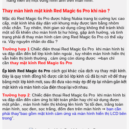
năng hiển thị một vùng hình ảnh trên màn hình.
Thay màn hình mặt kính Red Magic 6s Pro khi nào ?
Mặc dù Red Magic 6s Pro được hãng
Nubia
trang bị cường lực cao
cấp, mặt kính khá dày dặn với khung máy được làm bằng nhôm
chắc chắn. Tuy nhiên, thời gian sử dụng cũng không thể tránh khỏi
một số lỗi khiến cho màn hình bị hư hỏng, gặp ảnh hưởng, và tình
trạng phải đi thay màn hình cảm ứng Red Magic 6s Pro có thể xảy
ra. Vậy nguyên nhân do đâu ?
Trường hợp 1
:
Chiếc điện thoại
Red Magic 6s Pro
khi màn hình bị
va đập dẫn đến bể lớp kính bên ngoài , tuy nhiên màn hình hiển thị
vẫn hiển thị bình thường , cảm ứng còn dùng được ⇒bạn chỉ
cần
thay mặt kính Red Magic 6s Pro
Ép kính Red Magic 6s Pro
cách gọi khác của dịch vụ thay mặt kính.
Đây là quy trình đồng hồ được cắt bỏ lớp kính cũ đã bị nứt vỡ để thay
bằng một lớp kính mới, sau đó đưa vào máy ép để ép lại nhằm gắn kết
mặt kính và màn hình của điện thoại lại với nhau.
Trường hợp 2
:
Chiếc điện thoại
Red Magic 6s Pro
khi màn hình bị
va đập dẫn đến cảm ứng bị liệt toàn phần hay chỉ sử dụng được
một phần , màn hình hiển thị không lên hình “bị tối đen, trắng toàn
màn hình, sọc đen, sọc trắng, đốm đen trên màn hình ⇒
bạn cần
phải thay”bao gồm mặt kính cảm ứng và màn hình hiển thị LCD bên
trong
”.