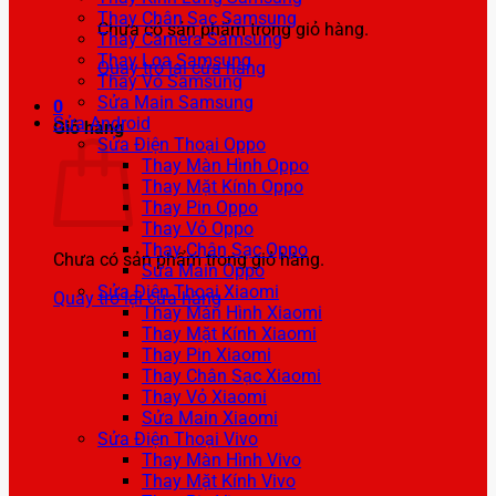
Thay Chân Sạc Samsung
Chưa có sản phẩm trong giỏ hàng.
Thay Camera Samsung
Thay Loa Samsung
Quay trở lại cửa hàng
Thay Vỏ Samsung
Sửa Main Samsung
0
Sửa Android
Giỏ hàng
Sửa Điện Thoại Oppo
Thay Màn Hình Oppo
Thay Mặt Kính Oppo
Thay Pin Oppo
Thay Vỏ Oppo
Thay Chân Sạc Oppo
Chưa có sản phẩm trong giỏ hàng.
Sửa Main Oppo
Sửa Điện Thoại Xiaomi
Quay trở lại cửa hàng
Thay Màn Hình Xiaomi
Thay Mặt Kính Xiaomi
Thay Pin Xiaomi
Thay Chân Sạc Xiaomi
Thay Vỏ Xiaomi
Sửa Main Xiaomi
Sửa Điện Thoại Vivo
Thay Màn Hình Vivo
Thay Mặt Kính Vivo