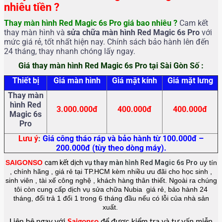
nhiêu tiền ?
Thay màn hình Red Magic 6s Pro giá bao nhiêu ?
Cam kết
thay màn hình và
sửa chữa
màn hình Red Magic 6s Pro
với
mức giá rẻ, tốt nhất hiện nay. Chính sách bảo hành lên đến
24 tháng, thay nhanh chóng lấy ngay.
Giá thay màn hình Red Magic 6s Pro tại Sài Gòn Số :
Thiết bị
Giá màn hình
Giá mặt kính
Giá mặt lưng
Thay màn
hình Red
3.000.000đ
400.000đ
400.000đ
Magic 6s
Pro
Lưu ý
:
Giá công tháo ráp và bảo hành từ 100.000đ –
200.000đ (tùy theo dòng máy).
SAIGONSO
cam kết dịch vụ
thay màn hình Red Magic 6s Pro
uy tín
, chính hãng , giá rẻ tại TP.HCM kèm nhiều ưu đãi cho học sinh ,
sinh viên , tài xế công nghệ , khách hàng thân thiết. Ngoài ra chúng
tôi còn cung cấp dịch vụ sửa chữa Nubia giá rẻ, bảo hành 24
tháng, đổi trả 1 đổi 1 trong 6 tháng đầu nếu có lỗi của nhà sản
xuất.
Liên hệ ngay với
Saigonso
để được kiểm tra và tư vấn miễn