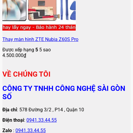
Thay màn hình ZTE Nubia Z60S Pro
Được xếp hạng
5
5 sao
4.500.000
₫
VỀ CHÚNG TÔI
CÔNG TY TNHH CÔNG NGHỆ SÀI GÒN
SỐ
Địa chỉ
: 578 Đường 3/2 , P14 , Quận 10
Điện thoại
:
0941.33.44.55
Zalo
:
0941.33.44.55