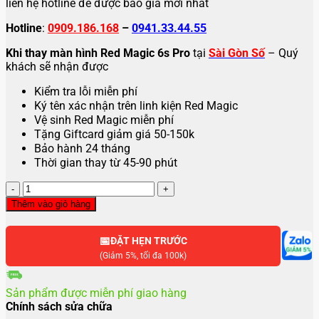
liên hệ hotline để được báo giá mới nhất
Hotline
:
0909.186.168
–
0941.33.44.55
Khi thay màn hình Red Magic 6s Pro
tại
Sài Gòn Số
– Quý
khách sẽ nhận được
Kiểm tra lỗi miễn phí
Ký tên xác nhận trên linh kiện Red Magic
Vệ sinh Red Magic miễn phí
Tặng Giftcard giảm giá 50-150k
Bảo hành 24 tháng
Thời gian thay từ 45-90 phút
Thay
màn
Thêm vào giỏ hàng
hình
ZTE
📅
nubia
ĐẶT HẸN TRƯỚC
Red
(Giảm 5%, tối đa 100k)
Magic
6s
Sản phẩm được miễn phí giao hàng
Pro
Chính sách sửa chữa
số