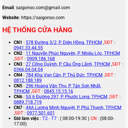
Email
: saigonso.com@gmail.com
Website
: https://saigonso.com
HỆ THỐNG CỬA HÀNG
CN1
:
578 Đường 3/2, P. Diên Hồng, TP.HCM
,
SĐT
:
0941.33.44.55
CN2
:
11 Nguyễn Phúc Nguyên, P. Nhiêu Lộc, TP.HCM
,
SĐT
:
0909.186.168
CN3
:
27 Cống Quỳnh, P. Cầu Ông Lãnh, TP.HCM
,
SĐT
:
0366.04.04.04
CN4
:
784 Kha Vạn Cân, P. Thủ Đức, TP.HCM
,
SĐT
:
0812.188.189
CN5
:
296 Hoàng Văn Thụ, P. Tân Sơn Nhất,
TP.HCM
,
SĐT
:
0845.15.15.16
CN6
:
Số 6 Đường 297, P. Phước Long, TP.HCM
,
SĐT
:
0889.718.719
CN7
:
44A Lương Minh Nguyệt, P. Phú Thạnh, TP.HCM
,
SĐT
:
0977.501.601
Giờ làm việc
:
T2 - T7
: ( 08:00-19:30 )
CN
: (08:00-
17:00)