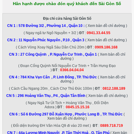
Hân hạnh được chào đón quý khách đến Sài Gòn Số
Địa chỉ cửa hàng Sài Gòn Số
CN 1 :
578 Đường 3/2 , Phường 14 , Quận 10
:
( Xem bản đồ chỉ đường )
( Ngay ngã tư Ngô Nguyền + 3/2 )
ĐT
:
0941.33.44.55
CN 2 :
11 Nguyễn Phúc Nguyên , P.10 , Quận 3
( Xem bản đồ chỉ đường )
( Cách Vòng Xoay Ngã Sáu Dân Chủ 20m )
ĐT
:
0909.186.168
CN 3 :
27 Cống Quỳnh , P. Nguyễn Cư Trinh , Quận 1
( Xem bản đồ chỉ
đường )
( Đoạn Cống Quỳnh Nối Nguyễn Cư Trinh + Trần Hưng Đạo
)
ĐT
:
0366.04.04.04
CN 4 :
784 Kha Vạn Cân , P. Linh Đông , TP. Thủ Đức
( Xem bản đồ chỉ
đường )
( Cách Cầu Ngang 20m , Cách Chợ Thủ Đức 100m )
ĐT
:
0812.188.189
CN 5 :
296 Hoàng Văn Thụ , P4 , Quận Tân Bình
( Xem bản đồ chỉ đường )
( Ngay Ngã Tư Út Tịch + Hoàng Văn Thụ , Đối Diện
Adora )
ĐT
:
0845.15.15.16
CN 6 :
Số 6 Đường 297 Đỗ Xuân Hợp , Phước Long B , TP. Thủ Đức
(
Xem bản đồ chỉ đường )
( Đối diện trường ĐH Văn Hóa Q9 đi vào 20 met )
ĐT
:
0889.718.719
CN 7 :
44a Lương Minh Nguyệt ,P. Tân Thới Hoà , Q. Tân Phú
( Xem bản