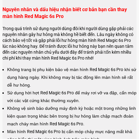
Nguyên nhân và dấu hiệu nhận biết cơ bản bạn cần thay
màn hình Red Magic 6s Pro
Trong quá trình sử dụng người dùng đôi khi người dùng gặp phải các
nguyên nhân gây hư hỏng mà không hề biết đến. Lâu ngày không có
cách bảo vệ tốt và gặp phải lỗi hư hỏng màn hình Red Magic 6s Pro
lúc nào không hay. Để tránh được lỗi hư hỏng này bạn nên quan tâm
đến các nguyên nhân chủ yếu dưới đây để tránh phải tốn kém nhiều
chi phí khi thay màn hình
Red Magic 6s Pro
nhé!
Không trang bị phụ kiện bảo vệ màn hình
Red Magic 6s Pro
khi sử
dụng hàng ngày. Khi không may bị tác động lên màn hình sẽ rất
dễ hư hỏng.
Sử dụng hời hợt
Red Magic 6s Pro
để máy rơi vỡ va đập, cấn móp
với các vật cứng khác thường xuyên.
Không vệ sinh bảo dưỡng máy định kỳ hoặc một trong những linh
kiện quan trọng khác bên trong bị hư hỏng làm chập mạch đoản
mạch cháy màn hình
Red Magic 6s Pro
.
Màn hình
Red Magic 6s Pro
bị cấn móp chảy mực nặng mất khả