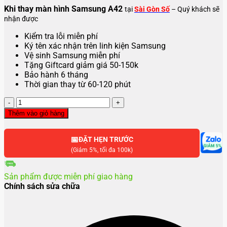
Khi thay màn hình Samsung A42
tại
Sài Gòn Số
– Quý khách sẽ
nhận được
Kiểm tra lỗi miễn phí
Ký tên xác nhận trên linh kiện Samsung
Vệ sinh Samsung miễn phí
Tặng Giftcard giảm giá 50-150k
Bảo hành 6 tháng
Thời gian thay từ 60-120 phút
Thay
màn
Thêm vào giỏ hàng
hình
Samsung
📅
A42
ĐẶT HẸN TRƯỚC
số
(Giảm 5%, tối đa 100k)
lượng
Sản phẩm được miễn phí giao hàng
Chính sách sửa chữa