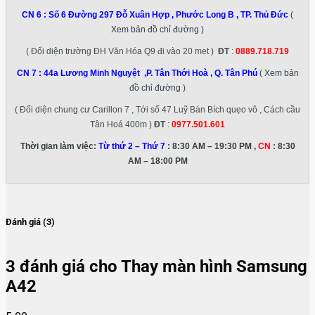
CN 6 :
Số 6 Đường 297 Đỗ Xuân Hợp , Phước Long B , TP. Thủ Đức
(
Xem bản đồ chỉ đường )
( Đối diện trường ĐH Văn Hóa Q9 đi vào 20 met )
ĐT
:
0889.718.719
CN 7 :
44a Lương Minh Nguyệt ,P. Tân Thới Hoà , Q. Tân Phú
( Xem bản
đồ chỉ đường )
( Đối diện chung cư Carillon 7 , Tới số 47 Luỹ Bán Bích quẹo vô , Cách cầu
Tân Hoá 400m )
ĐT
:
0977.501.601
Thời gian làm việc:
Từ thứ 2 – Thứ 7
: 8:30 AM – 19:30 PM ,
CN
: 8:30
AM – 18:00 PM
Đánh giá (3)
3 đánh giá cho
Thay màn hình Samsung
A42