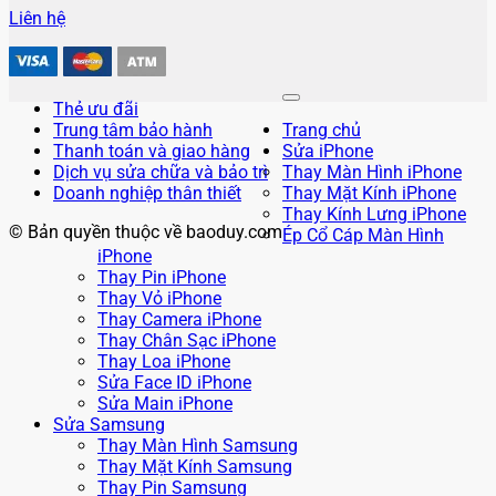
Liên hệ
Thẻ ưu đãi
Trung tâm bảo hành
Trang chủ
Thanh toán và giao hàng
Sửa iPhone
Dịch vụ sửa chữa và bảo trì
Thay Màn Hình iPhone
Doanh nghiệp thân thiết
Thay Mặt Kính iPhone
Thay Kính Lưng iPhone
© Bản quyền thuộc về baoduy.com
Ép Cổ Cáp Màn Hình
iPhone
Thay Pin iPhone
Thay Vỏ iPhone
Thay Camera iPhone
Thay Chân Sạc iPhone
Thay Loa iPhone
Sửa Face ID iPhone
Sửa Main iPhone
Sửa Samsung
Thay Màn Hình Samsung
Thay Mặt Kính Samsung
Thay Pin Samsung