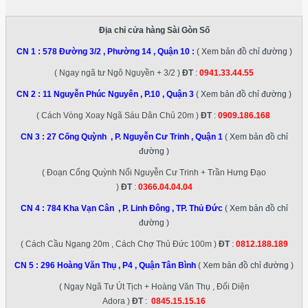
Địa chỉ cửa hàng Sài Gòn Số
CN 1 :
578 Đường 3/2 , Phường 14 , Quận 10
:
( Xem bản đồ chỉ đường )
( Ngay ngã tư Ngô Nguyền + 3/2 )
ĐT
:
0941.33.44.55
CN 2 :
11 Nguyễn Phúc Nguyên , P.10 , Quận 3
( Xem bản đồ chỉ đường )
( Cách Vòng Xoay Ngã Sáu Dân Chủ 20m )
ĐT
:
0909.186.168
CN 3 :
27 Cống Quỳnh , P. Nguyễn Cư Trinh , Quận 1
( Xem bản đồ chỉ
đường )
( Đoạn Cống Quỳnh Nối Nguyễn Cư Trinh + Trần Hưng Đạo
)
ĐT
:
0366.04.04.04
CN 4 :
784 Kha Vạn Cân , P. Linh Đông , TP. Thủ Đức
( Xem bản đồ chỉ
đường )
( Cách Cầu Ngang 20m , Cách Chợ Thủ Đức 100m )
ĐT
:
0812.188.189
CN 5 :
296 Hoàng Văn Thụ , P4 , Quận Tân Bình
( Xem bản đồ chỉ đường )
( Ngay Ngã Tư Út Tịch + Hoàng Văn Thụ , Đối Diện
Adora )
ĐT
:
0845.15.15.16