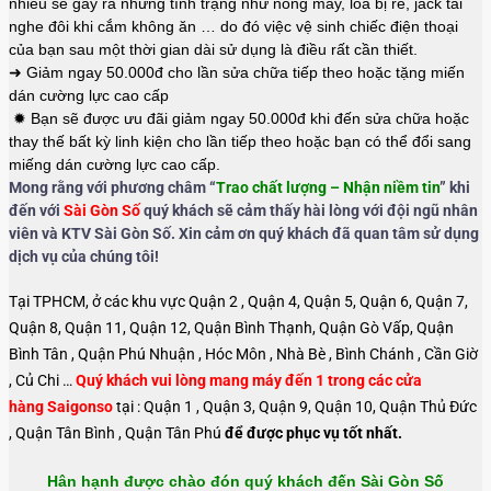
nhiều sẽ gây ra những tình trạng như nóng máy, loa bị rè, jack tai
nghe đôi khi cắm không ăn … do đó việc vệ sinh chiếc điện thoại
của bạn sau một thời gian dài sử dụng là điều rất cần thiết.
➜ Giảm ngay 50.000đ cho lần sửa chữa tiếp theo hoặc tặng miến
dán cường lực cao cấp
✹ Bạn sẽ được ưu đãi giảm ngay 50.000đ khi đến sửa chữa hoặc
thay thế bất kỳ linh kiện cho lần tiếp theo hoặc bạn có thể đổi sang
miếng dán cường lực cao cấp.
Mong rằng với phương châm “
Trao chất lượng – Nhận niềm tin
” khi
đến với
Sài Gòn Số
quý khách sẽ cảm thấy hài lòng với đội ngũ nhân
viên và KTV Sài Gòn Số. Xin cảm ơn quý khách đã quan tâm sử dụng
dịch vụ của chúng tôi!
Tại TPHCM, ở các khu vực Quận 2 , Quận 4, Quận 5, Quận 6, Quận 7,
Quận 8, Quận 11, Quận 12, Quận Bình Thạnh, Quận Gò Vấp, Quận
Bình Tân , Quận Phú Nhuận , Hóc Môn , Nhà Bè , Bình Chánh , Cần Giờ
, Củ Chi …
Quý khách vui lòng mang máy đến 1 trong các cửa
hàng Saigonso
tại : Quận 1 , Quận 3, Quận 9, Quận 10, Quận Thủ Đức
, Quận Tân Bình , Quận Tân Phú
để được phục vụ tốt nhất.
Hân hạnh được chào đón quý khách đến Sài Gòn Số