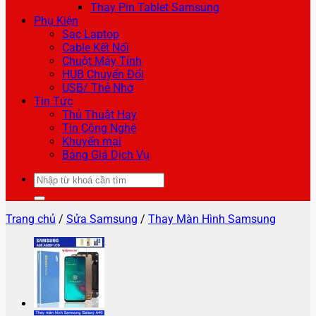
Thay Pin Tablet Samsung
Phụ Kiện
Sạc Laptop
Cable Kết Nối
Chuột Máy Tính
HUB Chuyển Đổi
USB/ Thẻ Nhớ
Tin Tức
Thủ Thuật Hay
Tin Công Nghệ
Khuyến mại
Bảng Giá Dịch Vụ
Tìm
kiếm:
Trang chủ
/
Sửa Samsung
/
Thay Màn Hình Samsung