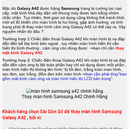
Mặc dù
Galaxy A42
được hãng
Samsung
trang bị cường lực cao
cấp, mặt kính khá dày dặn với khung máy được làm bằng nhôm
chắc chắn. Tuy nhiên, thời gian sử dụng cũng không thể tránh khỏi
một số lỗi khiến cho màn hình bị hư hỏng, gặp ảnh hưởng, và tình
trạng phải đi thay màn hình cảm ứng Galaxy A42
có thể xảy ra. Vậy
nguyên nhân do đâu ?
Trường hợp 1
:Chiếc điện thoại
Galaxy A42
khi màn hình bị va đập
dẫn đến bể lớp kính bên ngoài , tuy nhiên màn hình hiển thị vẫn
hiển thị bình thường , cảm ứng còn dùng được ⇒bạn chỉ cần
thay
mặt kính Galaxy A42
Trường hợp 2
: Chiếc điện thoại
Galaxy A42
khi màn hình bị va đập
dẫn đến cảm ứng bị liệt toàn phần hay chỉ sử dụng được một phần ,
màn hình hiển thị không lên hình “bị tối đen, trắng toàn màn hình,
sọc đen, sọc trắng, đốm đen trên màn hình ⇒
bạn cần phải thay”bao
gồm mặt kính cảm ứng và màn hình hiển thị LCD bên trong
”.
Thay màn hình Samsung A42 Chính Hãng
Khách hàng chọn Sài Gòn Số để thay màn hình Samsung
Galaxy A42 , bởi vì:
Cửa hàng uy tín lâu năm có nhiều kinh nghiệm sửa chữa di động