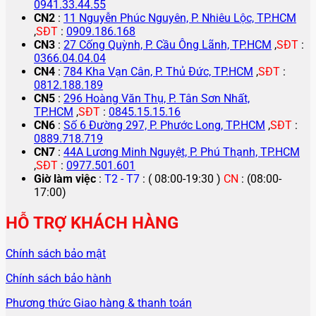
0941.33.44.55
CN2
:
11 Nguyễn Phúc Nguyên, P. Nhiêu Lộc, TP.HCM
,
SĐT
:
0909.186.168
CN3
:
27 Cống Quỳnh, P. Cầu Ông Lãnh, TP.HCM
,
SĐT
:
0366.04.04.04
CN4
:
784 Kha Vạn Cân, P. Thủ Đức, TP.HCM
,
SĐT
:
0812.188.189
CN5
:
296 Hoàng Văn Thụ, P. Tân Sơn Nhất,
TP.HCM
,
SĐT
:
0845.15.15.16
CN6
:
Số 6 Đường 297, P. Phước Long, TP.HCM
,
SĐT
:
0889.718.719
CN7
:
44A Lương Minh Nguyệt, P. Phú Thạnh, TP.HCM
,
SĐT
:
0977.501.601
Giờ làm việc
:
T2 - T7
: ( 08:00-19:30 )
CN
: (08:00-
17:00)
HỖ TRỢ KHÁCH HÀNG
Chính sách bảo mật
Chính sách bảo hành
Phương thức Giao hàng & thanh toán