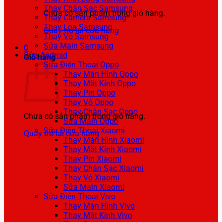
Thay Chân Sạc Samsung
Chưa có sản phẩm trong giỏ hàng.
Thay Camera Samsung
Thay Loa Samsung
Quay trở lại cửa hàng
Thay Vỏ Samsung
Sửa Main Samsung
0
Sửa Android
Giỏ hàng
Sửa Điện Thoại Oppo
Thay Màn Hình Oppo
Thay Mặt Kính Oppo
Thay Pin Oppo
Thay Vỏ Oppo
Thay Chân Sạc Oppo
Chưa có sản phẩm trong giỏ hàng.
Sửa Main Oppo
Sửa Điện Thoại Xiaomi
Quay trở lại cửa hàng
Thay Màn Hình Xiaomi
Thay Mặt Kính Xiaomi
Thay Pin Xiaomi
Thay Chân Sạc Xiaomi
Thay Vỏ Xiaomi
Sửa Main Xiaomi
Sửa Điện Thoại Vivo
Thay Màn Hình Vivo
Thay Mặt Kính Vivo