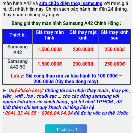
màn hình A42 và
sửa chữa điện thoại samsung
với mức giá
rẻ, tốt nhất hiện nay. Chính sách bảo hành lên đến 24 tháng,
thay nhanh chóng lấy ngay.
Bảng giá thay màn hình Samsung A42 Chính Hãng :
Giá thay màn
Giá thay mặt
Giá thay kính
Thiết bị
hình
kính
sau
Samsung
1.500.000đ
200.000đ
250.000đ
A42
Samsung
1.500.000đ
200.000đ
250.000đ
A42 5G
Lưu ý
:
Giá công tháo ráp và bảo hành từ 100.000đ –
200.000đ (tùy theo dòng máy).
►
Quý khách lưu ý
: Chúng tôi còn nhận thay main
, thay pin ,
viền , wifi , loa , chuôi sạc … cho các dòng samsung với
nguồn linh kiện zin chính hãng , giá tốt nhất TP.HCM , để
biết thêm chi tiết quý khach vui lòng liên hệ
:
0941.33.44.55
–
0366.04.04.04
để đc tư vấn cụ thể Hoặc
:
Tư vấn qua Zalo