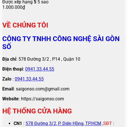
Được xếp hạng
5
5 sao
1.000.000
₫
VỀ CHÚNG TÔI
CÔNG TY TNHH CÔNG NGHỆ SÀI GÒN
SỐ
Địa chỉ
: 578 Đường 3/2 , P14 , Quận 10
Điện thoại
:
0941.33.44.55
Zalo
:
0941.33.44.55
Email
: saigonso.com@gmail.com
Website
: https://saigonso.com
HỆ THỐNG CỬA HÀNG
CN1
:
578 Đường 3/2, P. Diên Hồng, TP.HCM
,
SĐT
: