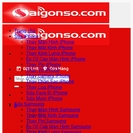
Bỏ
qua
nội
dung
Trang chủ
Sửa iPhone
Thay Màn Hình iPhone
Thay Mặt Kính iPhone
Thay Kính Lưng iPhone
Ép Cổ Cáp Màn Hình iPhone
Thay Pin iPhone
Đặt Lịch
Cửa Hàng
Thay Vỏ iPhone
Thay Camera iPhone
Tìm
Thay Chân Sạc iPhone
kiếm:
Thay Loa iPhone
Sửa Face ID iPhone
Sửa Main iPhone
Sửa Samsung
0
Thay Màn Hình Samsung
Thay Mặt Kính Samsung
Thay Pin Samsung
Ép Cổ Cáp Màn Hình Samsung
Thay Kính Lưng Samsung