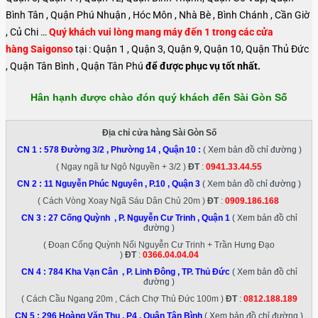
Bình Tân , Quận Phú Nhuận , Hóc Môn , Nhà Bè , Bình Chánh , Cần Giờ
, Củ Chi …
Quý khách vui lòng mang máy đến 1 trong các cửa
hàng Saigonso
tại : Quận 1 , Quận 3, Quận 9, Quận 10, Quận Thủ Đức
, Quận Tân Bình , Quận Tân Phú
để được phục vụ tốt nhất.
Hân hạnh được chào đón quý khách đến Sài Gòn Số
Địa chỉ cửa hàng Sài Gòn Số
CN 1 :
578 Đường 3/2 , Phường 14 , Quận 10
:
( Xem bản đồ chỉ đường )
( Ngay ngã tư Ngô Nguyền + 3/2 )
ĐT
:
0941.33.44.55
CN 2 :
11 Nguyễn Phúc Nguyên , P.10 , Quận 3
( Xem bản đồ chỉ đường )
( Cách Vòng Xoay Ngã Sáu Dân Chủ 20m )
ĐT
:
0909.186.168
CN 3 :
27 Cống Quỳnh , P. Nguyễn Cư Trinh , Quận 1
( Xem bản đồ chỉ
đường )
( Đoạn Cống Quỳnh Nối Nguyễn Cư Trinh + Trần Hưng Đạo
)
ĐT
:
0366.04.04.04
CN 4 :
784 Kha Vạn Cân , P. Linh Đông , TP. Thủ Đức
( Xem bản đồ chỉ
đường )
( Cách Cầu Ngang 20m , Cách Chợ Thủ Đức 100m )
ĐT
:
0812.188.189
CN 5 :
296 Hoàng Văn Thụ , P4 , Quận Tân Bình
( Xem bản đồ chỉ đường )