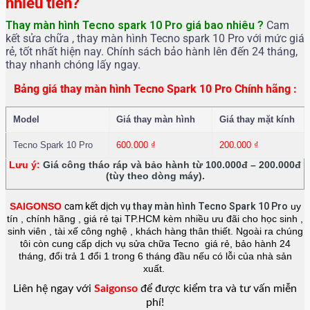
nhiêu tiền?
Thay màn hình Tecno spark 10 Pro
giá bao nhiêu ?
Cam
kết sửa chữa , thay màn hình Tecno spark 10 Pro với mức giá
rẻ, tốt nhất hiện nay. Chính sách bảo hành lên đến 24 tháng,
thay nhanh chóng lấy ngay.
Bảng giá thay màn hình Tecno Spark 10 Pro Chính hãng :
Model
Giá thay màn hình
Giá thay mặt kính
Tecno Spark 10 Pro
600.000
₫
200.000
₫
Lưu ý:
Giá công tháo ráp và bảo hành từ 100.000đ – 200.000đ
(tùy theo dòng máy).
SAIGONSO
cam kết dịch vụ
thay màn hình Tecno Spark 10 Pro
uy
tín , chính hãng , giá rẻ tại TP.HCM kèm nhiều ưu đãi cho học sinh ,
sinh viên , tài xế công nghệ , khách hàng thân thiết. Ngoài ra chúng
tôi còn cung cấp dịch vụ sửa chữa Tecno giá rẻ, bảo hành 24
tháng, đổi trả 1 đổi 1 trong 6 tháng đầu nếu có lỗi của nhà sản
xuất.
Liên hệ ngay với
Saigonso
để được kiểm tra và tư vấn miễn
phí!