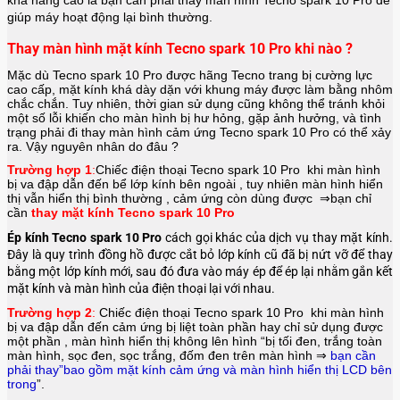
giúp máy hoạt động lại bình thường.
Thay màn hình mặt kính Tecno spark 10 Pro khi nào ?
Mặc dù Tecno spark 10 Pro được hãng
Tecno
trang bị cường lực
cao cấp, mặt kính khá dày dặn với khung máy được làm bằng nhôm
chắc chắn. Tuy nhiên, thời gian sử dụng cũng không thể tránh khỏi
một số lỗi khiến cho màn hình bị hư hỏng, gặp ảnh hưởng, và tình
trạng phải đi thay màn hình cảm ứng Tecno spark 10 Pro có thể xảy
ra. Vậy nguyên nhân do đâu ?
Trường hợp 1
:
Chiếc điện thoại
Tecno spark 10 Pro
khi màn hình
bị va đập dẫn đến bể lớp kính bên ngoài , tuy nhiên màn hình hiển
thị vẫn hiển thị bình thường , cảm ứng còn dùng được ⇒bạn chỉ
cần
thay mặt kính Tecno spark 10 Pro
Ép kính Tecno spark 10 Pro
cách gọi khác của dịch vụ thay mặt kính.
Đây là quy trình đồng hồ được cắt bỏ lớp kính cũ đã bị nứt vỡ để thay
bằng một lớp kính mới, sau đó đưa vào máy ép để ép lại nhằm gắn kết
mặt kính và màn hình của điện thoại lại với nhau.
Trường hợp 2
:
Chiếc điện thoại
Tecno spark 10 Pro
khi màn hình
bị va đập dẫn đến cảm ứng bị liệt toàn phần hay chỉ sử dụng được
một phần , màn hình hiển thị không lên hình “bị tối đen, trắng toàn
màn hình, sọc đen, sọc trắng, đốm đen trên màn hình ⇒
bạn cần
phải thay”bao gồm mặt kính cảm ứng và màn hình hiển thị LCD bên
trong
”.