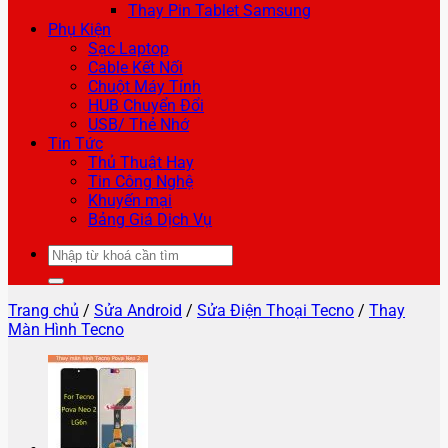
Thay Pin Tablet Samsung
Phụ Kiện
Sạc Laptop
Cable Kết Nối
Chuột Máy Tính
HUB Chuyển Đổi
USB/ Thẻ Nhớ
Tin Tức
Thủ Thuật Hay
Tin Công Nghệ
Khuyến mại
Bảng Giá Dịch Vụ
Tìm
kiếm:
Trang chủ
/
Sửa Android
/
Sửa Điện Thoại Tecno
/
Thay
Màn Hình Tecno