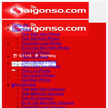
Bỏ
qua
nội
dung
Trang chủ
Sửa iPhone
Thay Màn Hình iPhone
Thay Mặt Kính iPhone
Thay Kính Lưng iPhone
Ép Cổ Cáp Màn Hình iPhone
Thay Pin iPhone
Đặt Lịch
Cửa Hàng
Thay Vỏ iPhone
Thay Camera iPhone
Tìm
Thay Chân Sạc iPhone
kiếm:
Thay Loa iPhone
Sửa Face ID iPhone
Sửa Main iPhone
Sửa Samsung
0
Thay Màn Hình Samsung
Thay Mặt Kính Samsung
Thay Pin Samsung
Ép Cổ Cáp Màn Hình Samsung
Thay Kính Lưng Samsung