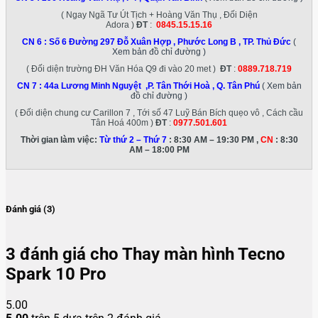
( Ngay Ngã Tư Út Tịch + Hoàng Văn Thụ , Đối Diện
Adora )
ĐT
:
0845.15.15.16
CN 6 :
Số 6 Đường 297 Đỗ Xuân Hợp , Phước Long B , TP. Thủ Đức
(
Xem bản đồ chỉ đường )
( Đối diện trường ĐH Văn Hóa Q9 đi vào 20 met )
ĐT
:
0889.718.719
CN 7 :
44a Lương Minh Nguyệt ,P. Tân Thới Hoà , Q. Tân Phú
( Xem bản
đồ chỉ đường )
( Đối diện chung cư Carillon 7 , Tới số 47 Luỹ Bán Bích quẹo vô , Cách cầu
Tân Hoá 400m )
ĐT
:
0977.501.601
Thời gian làm việc:
Từ thứ 2 – Thứ 7
: 8:30 AM – 19:30 PM ,
CN
: 8:30
AM – 18:00 PM
Đánh giá (3)
3 đánh giá cho
Thay màn hình Tecno
Spark 10 Pro
5.00