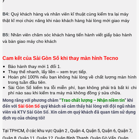
B4:
Quý khách hàng và nhân viên kĩ thuật cùng kiểm tra lại máy
thật kĩ mọi chức năng khi nào khách hàng hài lòng mới giao máy
B5:
Nhân viên chăm sóc khách hàng tiến hành viết giấy bảo hành
và bàn giao máy cho khách
Cam kết của Sài Gòn Số khi thay màn hình Tecno
Bảo hành thay mới 1 đổi 1.
Thay thế nhanh, lấy liền – xem trực tiếp.
Hoàn phí 100% nếu bạn không hài lòng về chất lượng màn hình
trong tuần đầu tiên.
Sài Gòn Số kiểm tra lỗi miễn phí, bạn không phải trả bất kì chi
phí nào sau khi kiểm tra máy mà không đồng ý sửa chữa.
Mong rằng với phương châm “
Trao chất lượng – Nhận niềm tin
” khi
đến với
Sài Gòn Số
quý khách sẽ cảm thấy hài lòng với đội ngũ nhân
viên và KTV Sài Gòn Số. Xin cảm ơn quý khách đã quan tâm sử dụng
dịch vụ của chúng tôi!
Tại TPHCM, ở các khu vực Quận 2 , Quận 4, Quận 5, Quận 6, Quận 7,
Quận 8, Quận 11, Quận 12, Quận Bình Thạnh, Quận Gò Vấp, Quận