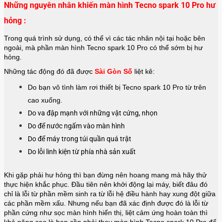
Những nguyên nhân khiến màn hình Tecno spark 10 Pro hư
hỏng :
Trong quá trình sử dụng, có thể vì các tác nhân nội tại hoặc bên
ngoài, mà phần màn hình Tecno spark 10 Pro có thể sớm bị hư
hỏng.
Những tác động đó đã được
Sài Gòn Số
liệt kê:
Do bạn vô tình làm rơi thiết bị Tecno spark 10 Pro từ trên
cao xuống.
Do va đập mạnh với những vật cứng, nhọn
Do để nước ngấm vào màn hình
Do để máy trong túi quần quá trật
Do lỗi linh kiện từ phía nhà sản xuất
Khi gặp phải hư hỏng thì bạn đừng nên hoang mang mà hãy thử
thực hiện khắc phục. Đầu tiên nên khởi động lại máy, biết đâu đó
chỉ là lỗi từ phần mềm sinh ra từ lỗi hệ điều hành hay xung đột giữa
các phần mềm xấu. Nhưng nếu bạn đã xác định được đó là lỗi từ
phần cứng như sọc màn hình hiển thị, liệt cảm ứng hoàn toàn thì
khả năng cao là bạn cần phải thay màn hình
Tecno spark 10 Pro
để