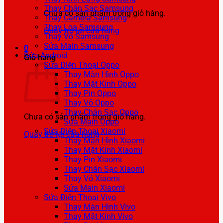
Thay Chân Sạc Samsung
Chưa có sản phẩm trong giỏ hàng.
Thay Camera Samsung
Thay Loa Samsung
Quay trở lại cửa hàng
Thay Vỏ Samsung
Sửa Main Samsung
0
Sửa Android
Giỏ hàng
Sửa Điện Thoại Oppo
Thay Màn Hình Oppo
Thay Mặt Kính Oppo
Thay Pin Oppo
Thay Vỏ Oppo
Thay Chân Sạc Oppo
Chưa có sản phẩm trong giỏ hàng.
Sửa Main Oppo
Sửa Điện Thoại Xiaomi
Quay trở lại cửa hàng
Thay Màn Hình Xiaomi
Thay Mặt Kính Xiaomi
Thay Pin Xiaomi
Thay Chân Sạc Xiaomi
Thay Vỏ Xiaomi
Sửa Main Xiaomi
Sửa Điện Thoại Vivo
Thay Màn Hình Vivo
Thay Mặt Kính Vivo