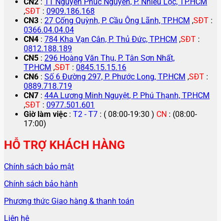
CN2
:
11 Nguyễn Phúc Nguyên, P. Nhiêu Lộc, TP.HCM
,
SĐT
:
0909.186.168
CN3
:
27 Cống Quỳnh, P. Cầu Ông Lãnh, TP.HCM
,
SĐT
:
0366.04.04.04
CN4
:
784 Kha Vạn Cân, P. Thủ Đức, TP.HCM
,
SĐT
:
0812.188.189
CN5
:
296 Hoàng Văn Thụ, P. Tân Sơn Nhất,
TP.HCM
,
SĐT
:
0845.15.15.16
CN6
:
Số 6 Đường 297, P. Phước Long, TP.HCM
,
SĐT
:
0889.718.719
CN7
:
44A Lương Minh Nguyệt, P. Phú Thạnh, TP.HCM
,
SĐT
:
0977.501.601
Giờ làm việc
:
T2 - T7
: ( 08:00-19:30 )
CN
: (08:00-
17:00)
HỖ TRỢ KHÁCH HÀNG
Chính sách bảo mật
Chính sách bảo hành
Phương thức Giao hàng & thanh toán
Liên hệ