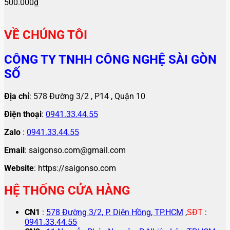
500.000
₫
VỀ CHÚNG TÔI
CÔNG TY TNHH CÔNG NGHỆ SÀI GÒN
SỐ
Địa chỉ
: 578 Đường 3/2 , P14 , Quận 10
Điện thoại
:
0941.33.44.55
Zalo
:
0941.33.44.55
Email
: saigonso.com@gmail.com
Website
: https://saigonso.com
HỆ THỐNG CỬA HÀNG
CN1
:
578 Đường 3/2, P. Diên Hồng, TP.HCM
,
SĐT
:
0941.33.44.55