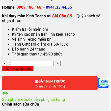
Hotline
:
0909.186.168
–
0941.33.44.55
Khi thay màn hình Tecno
tại
Sài Gòn Số
– Quý khách sẽ
nhận được
Kiểm tra lỗi miễn phí
Ký tên xác nhận trên linh kiện Tecno
Vệ sinh Tecno miễn phí
Tặng Giftcard giảm giá 50-150k
Bảo hành 24 tháng
Thời gian thay từ 45-90 phút
Thay
màn
Thêm vào giỏ hàng
hình
Tecno
📅
Spark
ĐẶT HẸN TRƯỚC
10
(Giảm 5%, tối đa 100k)
Pro
số
Sản phẩm được miễn phí giao hàng
lượng
Chính sách sửa chữa