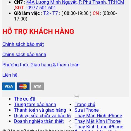
CN7
:
44A Lương Minh Nguyệt, P. Phú Thạnh, TP.HCM
,
SĐT
:
0977.501.601
Giờ làm việc
:
T2 - T7
: ( 08:00-19:30 )
CN
: (08:00-
17:00)
HỖ TRỢ KHÁCH HÀNG
Chính sách bảo mật
Chính sách bảo hành
Phương thức Giao hàng & thanh toán
Liên hệ
Thẻ ưu đãi
Trung tâm bảo hành
Trang chủ
Thanh toán và giao hàng
Sửa iPhone
Dịch vụ sửa chữa và bảo trì
Thay Màn Hình iPhone
Doanh nghiệp thân thiết
Thay Mặt Kính iPhone
Thay Kính Lưng iPhone