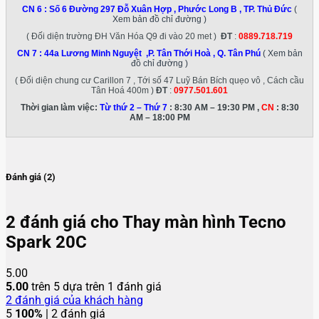
CN 6 :
Số 6 Đường 297 Đỗ Xuân Hợp , Phước Long B , TP. Thủ Đức
(
Xem bản đồ chỉ đường )
( Đối diện trường ĐH Văn Hóa Q9 đi vào 20 met )
ĐT
:
0889.718.719
CN 7 :
44a Lương Minh Nguyệt ,P. Tân Thới Hoà , Q. Tân Phú
( Xem bản
đồ chỉ đường )
( Đối diện chung cư Carillon 7 , Tới số 47 Luỹ Bán Bích quẹo vô , Cách cầu
Tân Hoá 400m )
ĐT
:
0977.501.601
Thời gian làm việc:
Từ thứ 2 – Thứ 7
: 8:30 AM – 19:30 PM ,
CN
: 8:30
AM – 18:00 PM
Đánh giá (2)
2 đánh giá cho
Thay màn hình Tecno
Spark 20C
5.00
5.00
trên 5 dựa trên
1
đánh giá
2
đánh giá của khách hàng
5
100%
| 2 đánh giá