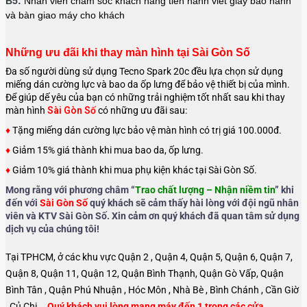
B5:
Nhân viên chăm sóc khách hàng tiến hành viết giấy bảo hành
và bàn giao máy cho khách
Những ưu đãi khi thay màn hình tại Sài Gòn Số
Đa số người dùng sử dụng Tecno Spark 20c đều lựa chọn sử dụng
miếng dán cường lực và bao da ốp lưng để bảo vệ thiết bị của mình.
Để giúp dế yêu của bạn có những trải nghiệm tốt nhất sau khi thay
màn hình
Sài Gòn Số
có những ưu đãi sau:
♦
Tặng miếng dán cường lực bảo vệ màn hình có trị giá 100.000đ.
♦
Giảm 15% giá thành khi mua bao da, ốp lưng.
♦
Giảm 10% giá thành khi mua phụ kiện khác tại Sài Gòn Số.
Mong rằng với phương châm “
Trao chất lượng – Nhận niềm tin
” khi
đến với
Sài Gòn Số
quý khách sẽ cảm thấy hài lòng với đội ngũ nhân
viên và KTV Sài Gòn Số. Xin cảm ơn quý khách đã quan tâm sử dụng
dịch vụ của chúng tôi!
Tại TPHCM, ở các khu vực Quận 2 , Quận 4, Quận 5, Quận 6, Quận 7,
Quận 8, Quận 11, Quận 12, Quận Bình Thạnh, Quận Gò Vấp, Quận
Bình Tân , Quận Phú Nhuận , Hóc Môn , Nhà Bè , Bình Chánh , Cần Giờ
, Củ Chi …
Quý khách vui lòng mang máy đến 1 trong các cửa