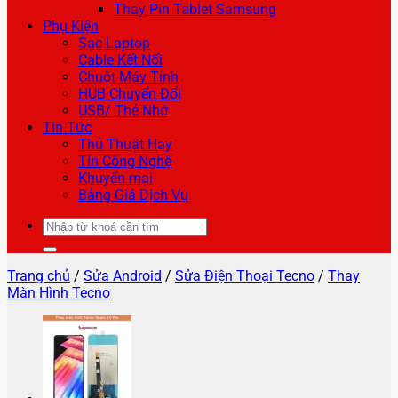
Thay Pin Tablet Samsung
Phụ Kiện
Sạc Laptop
Cable Kết Nối
Chuột Máy Tính
HUB Chuyển Đổi
USB/ Thẻ Nhớ
Tin Tức
Thủ Thuật Hay
Tin Công Nghệ
Khuyến mại
Bảng Giá Dịch Vụ
Tìm
kiếm:
Trang chủ
/
Sửa Android
/
Sửa Điện Thoại Tecno
/
Thay
Màn Hình Tecno