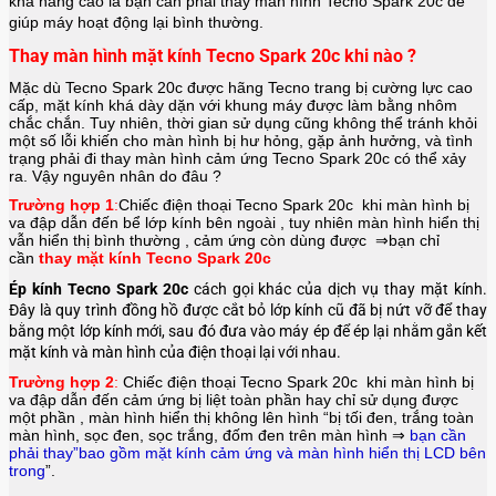
khả năng cao là bạn cần phải thay màn hình
Tecno Spark 20c
để
giúp máy hoạt động lại bình thường.
Thay màn hình mặt kính Tecno Spark 20c khi nào ?
Mặc dù Tecno Spark 20c được hãng
Tecno
trang bị cường lực cao
cấp, mặt kính khá dày dặn với khung máy được làm bằng nhôm
chắc chắn. Tuy nhiên, thời gian sử dụng cũng không thể tránh khỏi
một số lỗi khiến cho màn hình bị hư hỏng, gặp ảnh hưởng, và tình
trạng phải đi thay màn hình cảm ứng Tecno Spark 20c có thể xảy
ra. Vậy nguyên nhân do đâu ?
Trường hợp 1
:
Chiếc điện thoại
Tecno Spark 20c
khi màn hình bị
va đập dẫn đến bể lớp kính bên ngoài , tuy nhiên màn hình hiển thị
vẫn hiển thị bình thường , cảm ứng còn dùng được ⇒bạn chỉ
cần
thay mặt kính Tecno Spark 20c
Ép kính Tecno Spark 20c
cách gọi khác của dịch vụ thay mặt kính.
Đây là quy trình đồng hồ được cắt bỏ lớp kính cũ đã bị nứt vỡ để thay
bằng một lớp kính mới, sau đó đưa vào máy ép để ép lại nhằm gắn kết
mặt kính và màn hình của điện thoại lại với nhau.
Trường hợp 2
:
Chiếc điện thoại
Tecno Spark 20c
khi màn hình bị
va đập dẫn đến cảm ứng bị liệt toàn phần hay chỉ sử dụng được
một phần , màn hình hiển thị không lên hình “bị tối đen, trắng toàn
màn hình, sọc đen, sọc trắng, đốm đen trên màn hình ⇒
bạn cần
phải thay”bao gồm mặt kính cảm ứng và màn hình hiển thị LCD bên
trong
”.