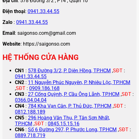
Địa chỉ
: 578 Đường 3/2 , P14 , Quận 10
Điện thoại
:
0941.33.44.55
Zalo
:
0941.33.44.55
Email
: saigonso.com@gmail.com
Website
: https://saigonso.com
HỆ THỐNG CỬA HÀNG
CN1
:
578 Đường 3/2, P. Diên Hồng, TP.HCM
,
SĐT
:
0941.33.44.55
CN2
:
11 Nguyễn Phúc Nguyên, P. Nhiêu Lộc, TP.HCM
,
SĐT
:
0909.186.168
CN3
:
27 Cống Quỳnh, P. Cầu Ông Lãnh, TP.HCM
,
SĐT
:
0366.04.04.04
CN4
:
784 Kha Vạn Cân, P. Thủ Đức, TP.HCM
,
SĐT
:
0812.188.189
CN5
:
296 Hoàng Văn Thụ, P. Tân Sơn Nhất,
TP.HCM
,
SĐT
:
0845.15.15.16
CN6
:
Số 6 Đường 297, P. Phước Long, TP.HCM
,
SĐT
:
0889.718.719