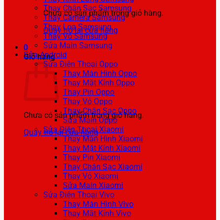
Thay Chân Sạc Samsung
Chưa có sản phẩm trong giỏ hàng.
Thay Camera Samsung
Thay Loa Samsung
Quay trở lại cửa hàng
Thay Vỏ Samsung
Sửa Main Samsung
0
Sửa Android
Giỏ hàng
Sửa Điện Thoại Oppo
Thay Màn Hình Oppo
Thay Mặt Kính Oppo
Thay Pin Oppo
Thay Vỏ Oppo
Thay Chân Sạc Oppo
Chưa có sản phẩm trong giỏ hàng.
Sửa Main Oppo
Sửa Điện Thoại Xiaomi
Quay trở lại cửa hàng
Thay Màn Hình Xiaomi
Thay Mặt Kính Xiaomi
Thay Pin Xiaomi
Thay Chân Sạc Xiaomi
Thay Vỏ Xiaomi
Sửa Main Xiaomi
Sửa Điện Thoại Vivo
Thay Màn Hình Vivo
Thay Mặt Kính Vivo