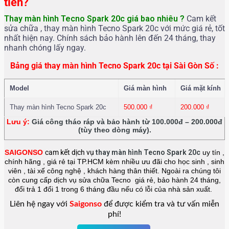
tiền?
Thay màn hình Tecno Spark 20c
giá bao nhiêu ?
Cam kết
sửa chữa , thay màn hình Tecno Spark 20c với mức giá rẻ, tốt
nhất hiện nay. Chính sách bảo hành lên đến 24 tháng, thay
nhanh chóng lấy ngay.
Bảng giá thay màn hình Tecno Spark 20c tại Sài Gòn Số :
Model
Giá màn hình
Giá mặt kính
Thay màn hình Tecno Spark 20c
500.000
₫
200.000
₫
Lưu ý:
Giá công tháo ráp và bảo hành từ 100.000đ – 200.000đ
(tùy theo dòng máy).
SAIGONSO
cam kết dịch vụ
thay màn hình Tecno Spark 20c
uy tín ,
chính hãng , giá rẻ tại TP.HCM kèm nhiều ưu đãi cho học sinh , sinh
viên , tài xế công nghệ , khách hàng thân thiết. Ngoài ra chúng tôi
còn cung cấp dịch vụ sửa chữa Tecno giá rẻ, bảo hành 24 tháng,
đổi trả 1 đổi 1 trong 6 tháng đầu nếu có lỗi của nhà sản xuất.
Liên hệ ngay với
Saigonso
để được kiểm tra và tư vấn miễn
phí!