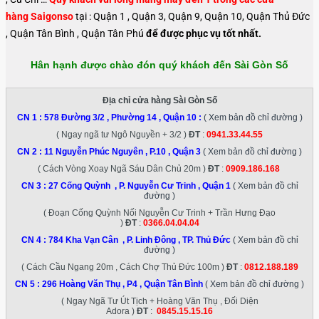
hàng Saigonso
tại : Quận 1 , Quận 3, Quận 9, Quận 10, Quận Thủ Đức
, Quận Tân Bình , Quận Tân Phú
để được phục vụ tốt nhất.
Hân hạnh được chào đón quý khách đến Sài Gòn Số
Địa chỉ cửa hàng Sài Gòn Số
CN 1 :
578 Đường 3/2 , Phường 14 , Quận 10
:
( Xem bản đồ chỉ đường )
( Ngay ngã tư Ngô Nguyền + 3/2 )
ĐT
:
0941.33.44.55
CN 2 :
11 Nguyễn Phúc Nguyên , P.10 , Quận 3
( Xem bản đồ chỉ đường )
( Cách Vòng Xoay Ngã Sáu Dân Chủ 20m )
ĐT
:
0909.186.168
CN 3 :
27 Cống Quỳnh , P. Nguyễn Cư Trinh , Quận 1
( Xem bản đồ chỉ
đường )
( Đoạn Cống Quỳnh Nối Nguyễn Cư Trinh + Trần Hưng Đạo
)
ĐT
:
0366.04.04.04
CN 4 :
784 Kha Vạn Cân , P. Linh Đông , TP. Thủ Đức
( Xem bản đồ chỉ
đường )
( Cách Cầu Ngang 20m , Cách Chợ Thủ Đức 100m )
ĐT
:
0812.188.189
CN 5 :
296 Hoàng Văn Thụ , P4 , Quận Tân Bình
( Xem bản đồ chỉ đường )
( Ngay Ngã Tư Út Tịch + Hoàng Văn Thụ , Đối Diện
Adora )
ĐT
:
0845.15.15.16