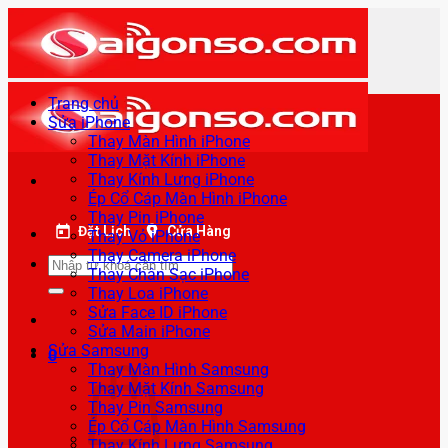
Bỏ
qua
nội
dung
Trang chủ
Sửa iPhone
Thay Màn Hình iPhone
Thay Mặt Kính iPhone
Thay Kính Lưng iPhone
Ép Cổ Cáp Màn Hình iPhone
Thay Pin iPhone
Đặt Lịch
Cửa Hàng
Thay Vỏ iPhone
Thay Camera iPhone
Tìm
Thay Chân Sạc iPhone
kiếm:
Thay Loa iPhone
Sửa Face ID iPhone
Sửa Main iPhone
Sửa Samsung
0
Thay Màn Hình Samsung
Thay Mặt Kính Samsung
Thay Pin Samsung
Ép Cổ Cáp Màn Hình Samsung
Thay Kính Lưng Samsung