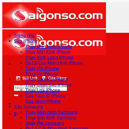
Bỏ
qua
nội
dung
Trang chủ
Sửa iPhone
Thay Màn Hình iPhone
Thay Mặt Kính iPhone
Thay Kính Lưng iPhone
Ép Cổ Cáp Màn Hình iPhone
Thay Pin iPhone
Thay Vỏ iPhone
Đặt Lịch
Cửa Hàng
Thay Camera iPhone
Thay Chân Sạc iPhone
Tìm
Thay Loa iPhone
kiếm:
Sửa Face ID iPhone
Sửa Main iPhone
Sửa Samsung
Thay Màn Hình Samsung
0
Thay Mặt Kính Samsung
Thay Pin Samsung
Ép Cổ Cáp Màn Hình Samsung