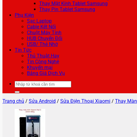
Thay Mặt Kính Tablet Samsung
Thay Pin Tablet Samsung
Phụ Kiện
Sạc Laptop
Cable Kết Nối
Chuột Máy Tính
HUB Chuyển Đổi
USB/ Thẻ Nhớ
Tin Tức
Thủ Thuật Hay
Tin Công Nghệ
Khuyến mại
Bảng Giá Dịch Vụ
Tìm
kiếm:
Trang chủ
/
Sửa Android
/
Sửa Điện Thoại Xiaomi
/
Thay Màn