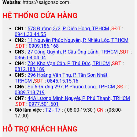
Website
: https://saigonso.com
HỆ THỐNG CỬA HÀNG
CN1
:
578 Đường 3/2, P. Diên Hồng, TP.HCM
,
SĐT
:
0941.33.44.55
CN2
:
11 Nguyễn Phúc Nguyên, P. Nhiêu Lộc, TP.HCM
,
SĐT
:
0909.186.168
CN3
:
27 Cống Quỳnh, P. Cầu Ông Lãnh, TP.HCM
,
SĐT
:
0366.04.04.04
CN4
:
784 Kha Vạn Cân, P. Thủ Đức, TP.HCM
,
SĐT
:
0812.188.189
CN5
:
296 Hoàng Văn Thụ, P. Tân Sơn Nhất,
TP.HCM
,
SĐT
:
0845.15.15.16
CN6
:
Số 6 Đường 297, P. Phước Long, TP.HCM
,
SĐT
:
0889.718.719
CN7
:
44A Lương Minh Nguyệt, P. Phú Thạnh, TP.HCM
,
SĐT
:
0977.501.601
Giờ làm việc
:
T2 - T7
: ( 08:00-19:30 )
CN
: (08:00-
17:00)
HỖ TRỢ KHÁCH HÀNG