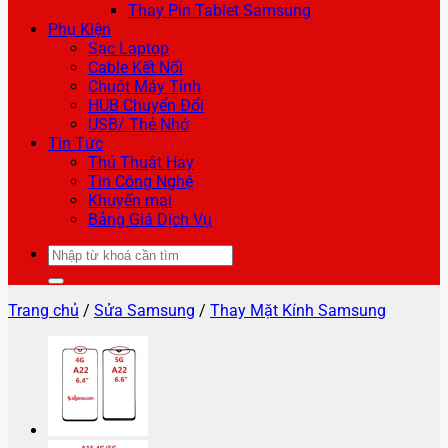
Thay Pin Tablet Samsung
Phụ Kiện
Sạc Laptop
Cable Kết Nối
Chuột Máy Tính
HUB Chuyển Đổi
USB/ Thẻ Nhớ
Tin Tức
Thủ Thuật Hay
Tin Công Nghệ
Khuyến mại
Bảng Giá Dịch Vụ
Tìm
kiếm:
Trang chủ
/
Sửa Samsung
/
Thay Mặt Kính Samsung