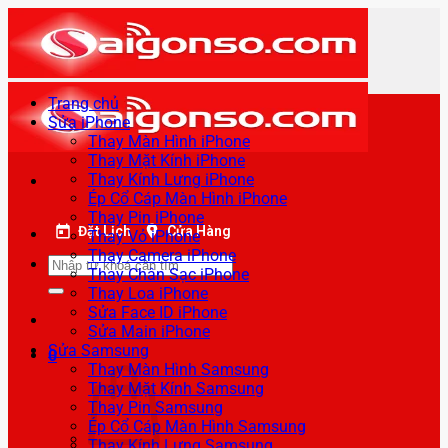
Bỏ
qua
nội
dung
Trang chủ
Sửa iPhone
Thay Màn Hình iPhone
Thay Mặt Kính iPhone
Thay Kính Lưng iPhone
Ép Cổ Cáp Màn Hình iPhone
Thay Pin iPhone
Đặt Lịch
Cửa Hàng
Thay Vỏ iPhone
Thay Camera iPhone
Tìm
Thay Chân Sạc iPhone
kiếm:
Thay Loa iPhone
Sửa Face ID iPhone
Sửa Main iPhone
Sửa Samsung
0
Thay Màn Hình Samsung
Thay Mặt Kính Samsung
Thay Pin Samsung
Ép Cổ Cáp Màn Hình Samsung
Thay Kính Lưng Samsung