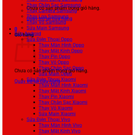
Thay Chân Sạc Samsung
Chưa có sản phẩm trong giỏ hàng.
Thay Camera Samsung
Thay Loa Samsung
Quay trở lại cửa hàng
Thay Vỏ Samsung
Sửa Main Samsung
0
Sửa Android
Giỏ hàng
Sửa Điện Thoại Oppo
Thay Màn Hình Oppo
Thay Mặt Kính Oppo
Thay Pin Oppo
Thay Vỏ Oppo
Thay Chân Sạc Oppo
Chưa có sản phẩm trong giỏ hàng.
Sửa Main Oppo
Sửa Điện Thoại Xiaomi
Quay trở lại cửa hàng
Thay Màn Hình Xiaomi
Thay Mặt Kính Xiaomi
Thay Pin Xiaomi
Thay Chân Sạc Xiaomi
Thay Vỏ Xiaomi
Sửa Main Xiaomi
Sửa Điện Thoại Vivo
Thay Màn Hình Vivo
Thay Mặt Kính Vivo