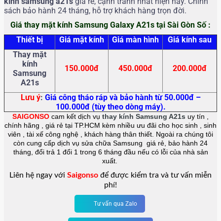
kính samsung a21s
giá rẻ, cạnh tranh nhất hiện nay. Chính
sách bảo hành 24 tháng, hỗ trợ khách hàng trọn đời.
Giá thay mặt kính Samsung Galaxy A21s tại Sài Gòn Số :
Thiết bị
Giá mặt kính
Giá màn hình
Giá kính sau
Thay mặt
kính
150.000đ
450.000đ
200.000đ
Samsung
A21s
Lưu ý
:
Giá công tháo ráp và bảo hành từ 50.000đ –
100.000đ (tùy theo dòng máy).
SAIGONSO
cam kết dịch vụ
thay kính
Samsung A21s
uy tín ,
chính hãng , giá rẻ tại TP.HCM kèm nhiều ưu đãi cho học sinh , sinh
viên , tài xế công nghệ , khách hàng thân thiết. Ngoài ra chúng tôi
còn cung cấp dịch vụ sửa chữa Samsung giá rẻ, bảo hành 24
tháng, đổi trả 1 đổi 1 trong 6 tháng đầu nếu có lỗi của nhà sản
xuất.
Liên hệ ngay với
Saigonso
để được kiểm tra và tư vấn miễn
phí!
Tư vấn qua Zalo