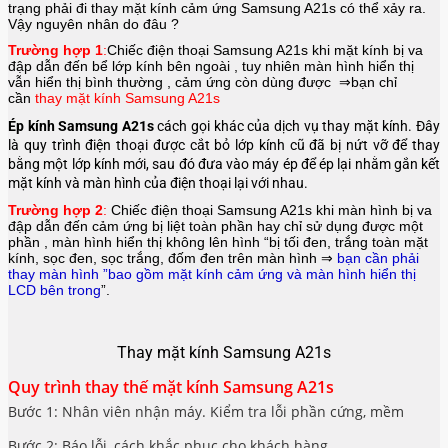
trạng phải đi thay mặt kính cảm ứng Samsung A21s có thể xảy ra.
Vậy nguyên nhân do đâu ?
Trường hợp 1
:
Chiếc điện thoại
Samsung A21s
khi mặt kính bị va
đập dẫn đến bể lớp kính bên ngoài , tuy nhiên màn hình hiển thị
vẫn hiển thị bình thường , cảm ứng còn dùng được ⇒bạn chỉ
cần
thay mặt kính Samsung A21s
Ép kính Samsung A21s
cách gọi khác của dịch vụ thay mặt kính. Đây
là quy trình điện thoại được cắt bỏ lớp kính cũ đã bị nứt vỡ để thay
bằng một lớp kính mới, sau đó đưa vào máy ép để ép lại nhằm gắn kết
mặt kính và màn hình của điện thoại lại với nhau.
Trường hợp 2
:
Chiếc điện thoại
Samsung A21s
khi màn hình bị va
đập dẫn đến cảm ứng bị liệt toàn phần hay chỉ sử dụng được một
phần , màn hình hiển thị không lên hình “bị tối đen, trắng toàn mặt
kính, sọc đen, sọc trắng, đốm đen trên màn hình ⇒
bạn cần phải
thay màn hình ”bao gồm mặt kính cảm ứng và màn hình hiển thị
LCD bên trong
”.
Thay mặt kính Samsung A21s
Quy trình thay thế mặt kính Samsung A21s
Bước 1: Nhân viên nhận máy. Kiểm tra lỗi phần cứng, mềm
Bước 2: Báo lỗi, cách khắc phục cho khách hàng