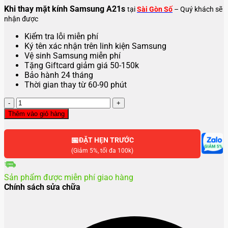
Khi thay mặt kính Samsung A21s
tại
Sài Gòn Số
– Quý khách sẽ
nhận được
Kiểm tra lỗi miễn phí
Ký tên xác nhận trên linh kiện Samsung
Vệ sinh Samsung miễn phí
Tặng Giftcard giảm giá 50-150k
Bảo hành 24 tháng
Thời gian thay từ 60-90 phút
Thay
mặt
Thêm vào giỏ hàng
kính
Samsung
📅
A21s
ĐẶT HẸN TRƯỚC
số
(Giảm 5%, tối đa 100k)
lượng
Sản phẩm được miễn phí giao hàng
Chính sách sửa chữa