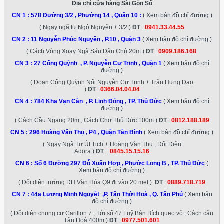
Địa chỉ cửa hàng Sài Gòn Số
CN 1 :
578 Đường 3/2 , Phường 14 , Quận 10
:
( Xem bản đồ chỉ đường )
( Ngay ngã tư Ngô Nguyền + 3/2 )
ĐT
:
0941.33.44.55
CN 2 :
11 Nguyễn Phúc Nguyên , P.10 , Quận 3
( Xem bản đồ chỉ đường )
( Cách Vòng Xoay Ngã Sáu Dân Chủ 20m )
ĐT
:
0909.186.168
CN 3 :
27 Cống Quỳnh , P. Nguyễn Cư Trinh , Quận 1
( Xem bản đồ chỉ
đường )
( Đoạn Cống Quỳnh Nối Nguyễn Cư Trinh + Trần Hưng Đạo
)
ĐT
:
0366.04.04.04
CN 4 :
784 Kha Vạn Cân , P. Linh Đông , TP. Thủ Đức
( Xem bản đồ chỉ
đường )
( Cách Cầu Ngang 20m , Cách Chợ Thủ Đức 100m )
ĐT
:
0812.188.189
CN 5 :
296 Hoàng Văn Thụ , P4 , Quận Tân Bình
( Xem bản đồ chỉ đường )
( Ngay Ngã Tư Út Tịch + Hoàng Văn Thụ , Đối Diện
Adora )
ĐT
:
0845.15.15.16
CN 6 :
Số 6 Đường 297 Đỗ Xuân Hợp , Phước Long B , TP. Thủ Đức
(
Xem bản đồ chỉ đường )
( Đối diện trường ĐH Văn Hóa Q9 đi vào 20 met )
ĐT
:
0889.718.719
CN 7 :
44a Lương Minh Nguyệt ,P. Tân Thới Hoà , Q. Tân Phú
( Xem bản
đồ chỉ đường )
( Đối diện chung cư Carillon 7 , Tới số 47 Luỹ Bán Bích quẹo vô , Cách cầu
Tân Hoá 400m )
ĐT
:
0977.501.601