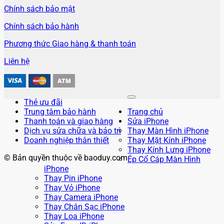
Chính sách bảo mật
Chính sách bảo hành
Phương thức Giao hàng & thanh toán
Liên hệ
Thẻ ưu đãi
Trung tâm bảo hành
Trang chủ
Thanh toán và giao hàng
Sửa iPhone
Dịch vụ sửa chữa và bảo trì
Thay Màn Hình iPhone
Doanh nghiệp thân thiết
Thay Mặt Kính iPhone
Thay Kính Lưng iPhone
© Bản quyền thuộc về baoduy.com
Ép Cổ Cáp Màn Hình
iPhone
Thay Pin iPhone
Thay Vỏ iPhone
Thay Camera iPhone
Thay Chân Sạc iPhone
Thay Loa iPhone