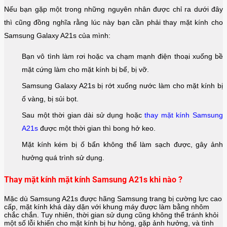
Nếu bạn gặp một trong những nguyên nhân được chỉ ra dưới đây
thì cũng đồng nghĩa rằng lúc này bạn cần phải thay mặt kính cho
Samsung Galaxy A21s của mình:
Bạn vô tình làm rơi hoặc va chạm mạnh điện thoại xuống bề
mặt cứng làm cho mặt kính bị bể, bị vỡ.
Samsung Galaxy A21s bị rớt xuống nước làm cho mặt kính bị
ố vàng, bị sủi bọt.
Sau một thời gian dài sử dụng hoặc
thay mặt kính Samsung
A21s
được một thời gian thì bong hở keo.
Mặt kính kém bị ố bẩn không thể làm sạch được, gây ảnh
hưởng quá trình sử dụng.
Thay mặt kính mặt kính Samsung A21s khi nào ?
Mặc dù Samsung A21s được hãng
Samsung
trang bị cường lực cao
cấp, mặt kính khá dày dặn với khung máy được làm bằng nhôm
chắc chắn. Tuy nhiên, thời gian sử dụng cũng không thể tránh khỏi
một số lỗi khiến cho mặt kính bị hư hỏng, gặp ảnh hưởng, và tình