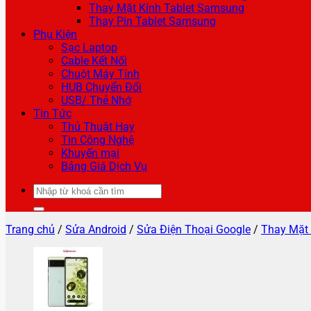
Thay Mặt Kính Tablet Samsung
Thay Pin Tablet Samsung
Phụ Kiện
Sạc Laptop
Cable Kết Nối
Chuột Máy Tính
HUB Chuyển Đổi
USB/ Thẻ Nhớ
Tin Tức
Thủ Thuật Hay
Tin Công Nghệ
Khuyến mại
Bảng Giá Dịch Vụ
Tìm
kiếm:
Trang chủ
/
Sửa Android
/
Sửa Điện Thoại Google
/
Thay Mặt 