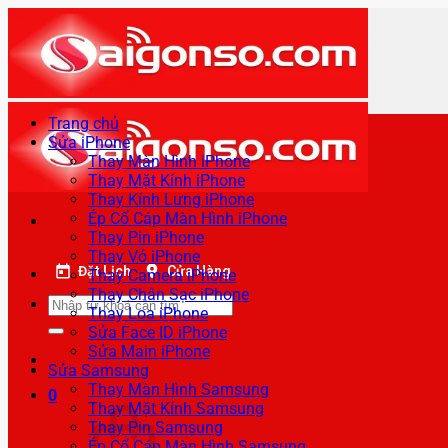
Bỏ
qua
nội
dung
Trang chủ
Sửa iPhone
Thay Màn Hình iPhone
Thay Mặt Kính iPhone
Thay Kính Lưng iPhone
Ép Cổ Cáp Màn Hình iPhone
Thay Pin iPhone
Thay Vỏ iPhone
Đặt Lịch
Cửa Hàng
Thay Camera iPhone
Thay Chân Sạc iPhone
Tìm
Thay Loa iPhone
kiếm:
Sửa Face ID iPhone
Sửa Main iPhone
Sửa Samsung
Thay Màn Hình Samsung
0
Thay Mặt Kính Samsung
Thay Pin Samsung
Ép Cổ Cáp Màn Hình Samsung