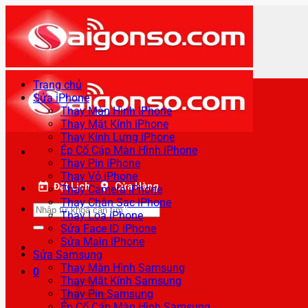
Bỏ
qua
nội
dung
Trang chủ
Sửa iPhone
Thay Màn Hình iPhone
Thay Mặt Kính iPhone
Thay Kính Lưng iPhone
Ép Cổ Cáp Màn Hình iPhone
Thay Pin iPhone
Thay Vỏ iPhone
Đặt Lịch
Cửa Hàng
Thay Camera iPhone
Thay Chân Sạc iPhone
Tìm
Thay Loa iPhone
kiếm:
Sửa Face ID iPhone
Sửa Main iPhone
Sửa Samsung
Thay Màn Hình Samsung
0
Thay Mặt Kính Samsung
Thay Pin Samsung
Ép Cổ Cáp Màn Hình Samsung