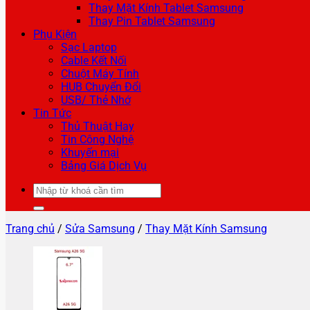
Thay Mặt Kính Tablet Samsung
Thay Pin Tablet Samsung
Phụ Kiện
Sạc Laptop
Cable Kết Nối
Chuột Máy Tính
HUB Chuyển Đổi
USB/ Thẻ Nhớ
Tin Tức
Thủ Thuật Hay
Tin Công Nghệ
Khuyến mại
Bảng Giá Dịch Vụ
Tìm
kiếm:
Trang chủ
/
Sửa Samsung
/
Thay Mặt Kính Samsung