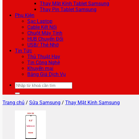
Thay Mặt Kính Tablet Samsung
Thay Pin Tablet Samsung
Phụ Kiện
Sạc Laptop
Cable Kết Nối
Chuột Máy Tính
HUB Chuyển Đổi
USB/ Thẻ Nhớ
Tin Tức
Thủ Thuật Hay
Tin Công Nghệ
Khuyến mại
Bảng Giá Dịch Vụ
Tìm
kiếm:
Trang chủ
/
Sửa Samsung
/
Thay Mặt Kính Samsung