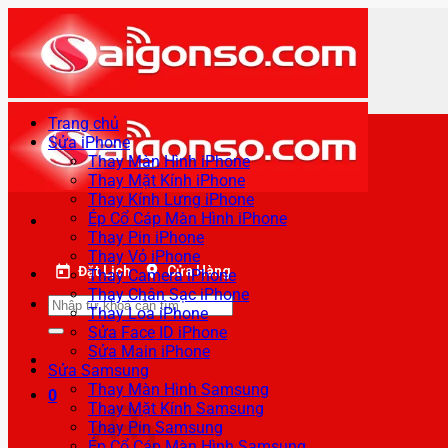
Bỏ
qua
nội
dung
Trang chủ
Sửa iPhone
Thay Màn Hình iPhone
Thay Mặt Kính iPhone
Thay Kính Lưng iPhone
Ép Cổ Cáp Màn Hình iPhone
Thay Pin iPhone
Thay Vỏ iPhone
Đặt Lịch
Cửa Hàng
Thay Camera iPhone
Thay Chân Sạc iPhone
Tìm
Thay Loa iPhone
kiếm:
Sửa Face ID iPhone
Sửa Main iPhone
Sửa Samsung
Thay Màn Hình Samsung
0
Thay Mặt Kính Samsung
Thay Pin Samsung
Ép Cổ Cáp Màn Hình Samsung