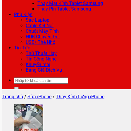
Thay Mặt Kính Tablet Samsung
Thay Pin Tablet Samsung
Phụ Kiện
Sạc Laptop
Cable Kết Nối
Chuột Máy Tính
HUB Chuyển Đổi
USB/ Thẻ Nhớ
Tin Tức
Thủ Thuật Hay
Tin Công Nghệ
Khuyến mại
Bảng Giá Dịch Vụ
Tìm
kiếm:
Trang chủ
/
Sửa iPhone
/
Thay Kính Lưng iPhone