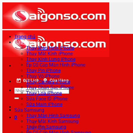
Bỏ
qua
nội
dung
Trang chủ
Sửa iPhone
Thay Màn Hình iPhone
Thay Mặt Kính iPhone
Thay Kính Lưng iPhone
Ép Cổ Cáp Màn Hình iPhone
Thay Pin iPhone
Thay Vỏ iPhone
Đặt Lịch
Cửa Hàng
Thay Camera iPhone
Thay Chân Sạc iPhone
Tìm
Thay Loa iPhone
kiếm:
Sửa Face ID iPhone
Sửa Main iPhone
Sửa Samsung
Thay Màn Hình Samsung
0
Thay Mặt Kính Samsung
Thay Pin Samsung
Ép Cổ Cáp Màn Hình Samsung